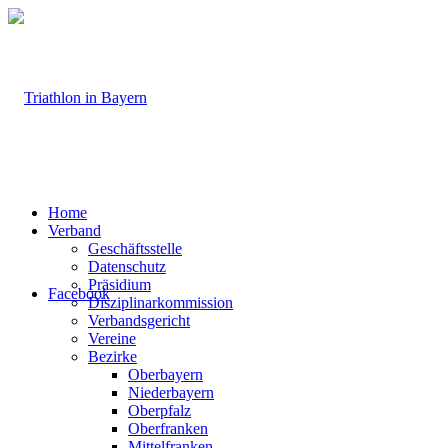
Home
Verband
Geschäftsstelle
Datenschutz
Präsidium
Facebook
Disziplinarkommission
Verbandsgericht
Vereine
Bezirke
Oberbayern
Niederbayern
Oberpfalz
Oberfranken
Mittelfranken