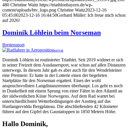
480
Christine Waitz
https://triathlonbayern.de/wp-
content/uploads/btv_logo.png
Christine Waitz
2023-12-16
05:45:00
2023-12-16 16:44:50
Gerhard Müller: Ich freue mich schon
auf 2026!
Dominik Löhlein beim Norseman
Breitensport
privat
Dominik Löhlein ist routinierter Triathlet. Seit 2019 widmet er sich
in seiner Freizeit dem Ausdauersport, war schon auf allen Distanzen
unterwegs. In diesem Jahr gab es aber auch für den Wendelsteiner
eine Premiere: Er hatte in der Lotterie einen der begehrten
Startplätze für den Norseman ergattert. Eines der wohl
anspruchsvollsten Langdistanzrennen überhaupt. Los geht es noch
in Dunkelheit mit einem Sprung von einer Fähre in den Atlantil an
der südwestlichen Küste Norwegens. Auf dem Rad wartet bei
unterschiedlichsten Wetterbedingungen der Ansttieg auf das
Hardangervidda Bergplateau. Die abschließenden 42 Kilometer
führen auf den Gipfel des Gaustatoppen in 1850 Metern Höhe.
Hallo Dominik,