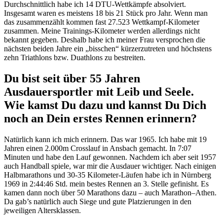
Durchschnittlich habe ich 14 DTU-Wettkämpfe absolviert.
Insgesamt waren es meistens 18 bis 21 Stück pro Jahr. Wenn man
das zusammenzählt kommen fast 27.523 Wettkampf-Kilometer
zusammen. Meine Trainings-Kilometer werden allerdings nicht
bekannt gegeben. Deshalb habe ich meiner Frau versprochen die
nächsten beiden Jahre ein „bisschen“ kürzerzutreten und höchstens
zehn Triathlons bzw. Duathlons zu bestreiten.
Du bist seit über 55 Jahren
Ausdauersportler mit Leib und Seele.
Wie kamst Du dazu und kannst Du Dich
noch an Dein erstes Rennen erinnern?
Natürlich kann ich mich erinnern. Das war 1965. Ich habe mit 19
Jahren einen 2.000m Crosslauf in Ansbach gemacht. In 7:07
Minuten und habe den Lauf gewonnen. Nachdem ich aber seit 1957
auch Handball spiele, war mir die Ausdauer wichtiger. Nach einigen
Halbmarathons und 30-35 Kilometer-Läufen habe ich in Nürnberg
1969 in 2:44:46 Std. mein bestes Rennen an 3. Stelle gefinisht. Es
kamen dann noch über 50 Marathons dazu – auch Marathon–Athen.
Da gab’s natürlich auch Siege und gute Platzierungen in den
jeweiligen Altersklassen.