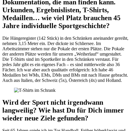
Dokumentation, die man finden kann.
Urkunden, Ergebnislisten, T-Shirts,
Medaillen… wie viel Platz brauchen 45
Jahre individuelle Sportgeschichte?
Die Hängeregister (142 Stück) in den Schränken aneinander gereiht,
nehmen 3,15 Meter ein. Der dickste ist Schliersee. Im
Arbeitszimmer stehen nur die Pokale der ersten Plätze. Die Pokale
der anderen Plätze werden für unseren „Weiherlauf“ umgestaltet.
Die T-Shirts sind im Sportkeller in den Schränken verstaut. Für
jedes Jahr gibt es ein eigenes Fach – es sind mittlerweile also 36
Fächer. Ich war aber auch qualitativ erfolgreich: Ich habe 46
Medaillen bei WMs, EMs, DMs und BMs mit nach Hause gebracht.
Auch aus Italien, der Schweiz (5x), Österreich (4x) und Holland.
Wird der Sport nicht irgendwann
langweilig? Wie hast Du für Dich immer
wieder neue Ziele gefunden?
Seit 65 Jahren spiele ich im Tor Handball. Früher höherklassig und