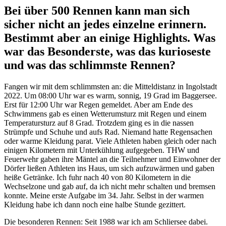
Bei über 500 Rennen kann man sich
sicher nicht an jedes einzelne erinnern.
Bestimmt aber an einige Highlights. Was
war das Besonderste, was das kurioseste
und was das schlimmste Rennen?
Fangen wir mit dem schlimmsten an: die Mitteldistanz in Ingolstadt
2022. Um 08:00 Uhr war es warm, sonnig, 19 Grad im Baggersee.
Erst für 12:00 Uhr war Regen gemeldet. Aber am Ende des
Schwimmens gab es einen Wetterumsturz mit Regen und einem
Temperatursturz auf 8 Grad. Trotzdem ging es in die nassen
Strümpfe und Schuhe und aufs Rad. Niemand hatte Regensachen
oder warme Kleidung parat. Viele Athleten haben gleich oder nach
einigen Kilometern mit Unterkühlung aufgegeben. THW und
Feuerwehr gaben ihre Mäntel an die Teilnehmer und Einwohner der
Dörfer ließen Athleten ins Haus, um sich aufzuwärmen und gaben
heiße Getränke. Ich fuhr nach 40 von 80 Kilometern in die
Wechselzone und gab auf, da ich nicht mehr schalten und bremsen
konnte. Meine erste Aufgabe im 34. Jahr. Selbst in der warmen
Kleidung habe ich dann noch eine halbe Stunde gezittert.
Die besonderen Rennen: Seit 1988 war ich am Schliersee dabei.