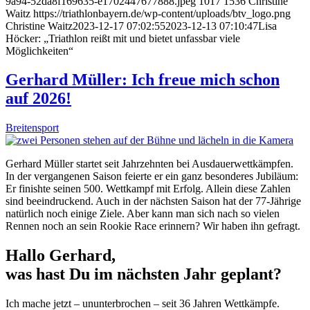
9a94-52da8f169635-e1702447677888.jpeg
1017
1536
Christine
Waitz
https://triathlonbayern.de/wp-content/uploads/btv_logo.png
Christine Waitz
2023-12-17 07:02:55
2023-12-13 07:10:47
Lisa
Höcker: „Triathlon reißt mit und bietet unfassbar viele
Möglichkeiten“
Gerhard Müller: Ich freue mich schon
auf 2026!
Breitensport
Gerhard Müller startet seit Jahrzehnten bei Ausdauerwettkämpfen.
In der vergangenen Saison feierte er ein ganz besonderes Jubiläum:
Er finishte seinen 500. Wettkampf mit Erfolg. Allein diese Zahlen
sind beeindruckend. Auch in der nächsten Saison hat der 77-Jährige
natürlich noch einige Ziele. Aber kann man sich nach so vielen
Rennen noch an sein Rookie Race erinnern? Wir haben ihn gefragt.
Hallo Gerhard,
was hast Du im nächsten Jahr geplant?
Ich mache jetzt – ununterbrochen – seit 36 Jahren Wettkämpfe.