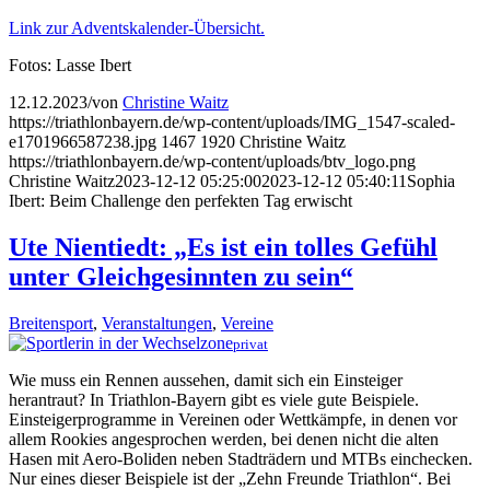
Link zur Adventskalender-Übersicht.
Fotos: Lasse Ibert
12.12.2023
/
von
Christine Waitz
https://triathlonbayern.de/wp-content/uploads/IMG_1547-scaled-
e1701966587238.jpg
1467
1920
Christine Waitz
https://triathlonbayern.de/wp-content/uploads/btv_logo.png
Christine Waitz
2023-12-12 05:25:00
2023-12-12 05:40:11
Sophia
Ibert: Beim Challenge den perfekten Tag erwischt
Ute Nientiedt: „Es ist ein tolles Gefühl
unter Gleichgesinnten zu sein“
Breitensport
,
Veranstaltungen
,
Vereine
privat
Wie muss ein Rennen aussehen, damit sich ein Einsteiger
herantraut? In Triathlon-Bayern gibt es viele gute Beispiele.
Einsteigerprogramme in Vereinen oder Wettkämpfe, in denen vor
allem Rookies angesprochen werden, bei denen nicht die alten
Hasen mit Aero-Boliden neben Stadträdern und MTBs einchecken.
Nur eines dieser Beispiele ist der „Zehn Freunde Triathlon“. Bei