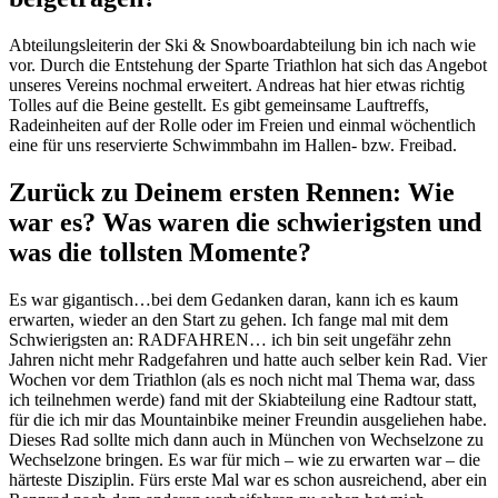
Abteilungsleiterin der Ski & Snowboardabteilung bin ich nach wie
vor. Durch die Entstehung der Sparte Triathlon hat sich das Angebot
unseres Vereins nochmal erweitert. Andreas hat hier etwas richtig
Tolles auf die Beine gestellt. Es gibt gemeinsame Lauftreffs,
Radeinheiten auf der Rolle oder im Freien und einmal wöchentlich
eine für uns reservierte Schwimmbahn im Hallen- bzw. Freibad.
Zurück zu Deinem ersten Rennen: Wie
war es? Was waren die schwierigsten und
was die tollsten Momente?
Es war gigantisch…bei dem Gedanken daran, kann ich es kaum
erwarten, wieder an den Start zu gehen. Ich fange mal mit dem
Schwierigsten an: RADFAHREN… ich bin seit ungefähr zehn
Jahren nicht mehr Radgefahren und hatte auch selber kein Rad. Vier
Wochen vor dem Triathlon (als es noch nicht mal Thema war, dass
ich teilnehmen werde) fand mit der Skiabteilung eine Radtour statt,
für die ich mir das Mountainbike meiner Freundin ausgeliehen habe.
Dieses Rad sollte mich dann auch in München von Wechselzone zu
Wechselzone bringen. Es war für mich – wie zu erwarten war – die
härteste Disziplin. Fürs erste Mal war es schon ausreichend, aber ein