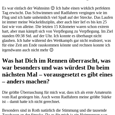
Es war einfach der Wahnsinn 😊 Ich habe einen wirklich perfekten
Tag erwischt. Das Schwimmen und Radfahren vergingen wie im
Flug und ich hatte unheimlich viel Spaß auf der Strecke. Das Laufen
ist immer meine Wackeldisziplin, aber auch hier lief es bis km 25
fast wie von alleine. Die letzten 15 Kilometer waren schon extrem
hart, aber man kämpft sich von Verpflegung zu Verpflegung. Im Ziel
standen 09:38 Std. auf der Uhr. Ich konnte es überhaupt nicht
glauben. Ich habe während des Wettkampfs gar nicht realisiert, was
für eine Zeit am Ende rauskommen könnte und rechnen konnte ich
irgendwann auch nicht mehr 😊
Was hat Dich im Rennen überrascht, was
war besonders und was würdest Du beim
nächsten Mal – vorausgesetzt es gibt eines
– anders machen?
Die größte Überraschung für mich war, dass ich als erste Amateurin
vom Rad gestiegen bin. Auch wenn Radfahren meine größte Stärke
ist – damit hatte ich nicht gerechnet.
Besonders sind in Roth natürlich die Stimmung und die tausende
Zuschauer an der Strecke. Da es für mich ja ein Heimrennen war,