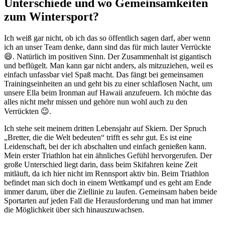
Unterschiede und wo Gemeinsamkeiten
zum Wintersport?
Ich weiß gar nicht, ob ich das so öffentlich sagen darf, aber wenn
ich an unser Team denke, dann sind das für mich lauter Verrückte
😄. Natürlich im positiven Sinn. Der Zusammenhalt ist gigantisch
und beflügelt. Man kann gar nicht anders, als mitzuziehen, weil es
einfach unfassbar viel Spaß macht. Das fängt bei gemeinsamen
Trainingseinheiten an und geht bis zu einer schlaflosen Nacht, um
unsere Ella beim Ironman auf Hawaii anzufeuern. Ich möchte das
alles nicht mehr missen und gehöre nun wohl auch zu den
Verrückten 😉.
Ich stehe seit meinem dritten Lebensjahr auf Skiern. Der Spruch
„Bretter, die die Welt bedeuten“ trifft es sehr gut. Es ist eine
Leidenschaft, bei der ich abschalten und einfach genießen kann.
Mein erster Triathlon hat ein ähnliches Gefühl hervorgerufen. Der
große Unterschied liegt darin, dass beim Skifahren keine Zeit
mitläuft, da ich hier nicht im Rennsport aktiv bin. Beim Triathlon
befindet man sich doch in einem Wettkampf und es geht am Ende
immer darum, über die Ziellinie zu laufen. Gemeinsam haben beide
Sportarten auf jeden Fall die Herausforderung und man hat immer
die Möglichkeit über sich hinauszuwachsen.