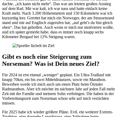
dachte, „ich kann nicht mehr“. Das war am letzten großen Anstieg
auf dem Rad. Mir war kalt, ich war nass und hatte einfach keine
Kraft mehr. Nach 3.200 Höhenmetern und 150 Kilometern war ich
kurzzeitig leer. Gerettet hat mich ein Norweger, der am Strassenrand
stand und mir auf Englisch zugerufen hat, „auf geht’s du bist gleich
oben“. Das hat geholfen. Auch wenn er mich nur motivieren wollte,
und ich später gemerkt habe, dass es immer noch knapp sechs
Kilometer Bergauf bei 12% Steigung waren.
Gibt es noch eine Steigerung zum
Norseman? Was ist Dein neues Ziel?
Für 2024 ist erst einmal „weniger“ geplant. Ein Ultra-Traillauf mit
knapp 70km, ein bis zwei Mitteldistanzen, sowie ein Marathon.
Bewerben werde ich mich auch um einen Platz beim Ötztaler
Radmarathon. Aber ich möchte im nächsten Jahr auf jeden Fall mehr
Zeit mit der Familie und meinem Sohn verbringen. Die haben in der
Vorbereitungszeit zum Norseman schon sehr auf mich verzichten
müssen.
Für 2025 habe ich wieder größere Pläne. Evtl. ein weiterer Extrem-
Triathlon, eine doppelte Langdistanz, eine Teilnahme beim