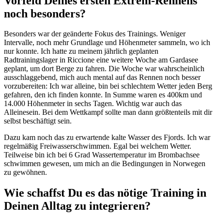
Vorfeld Deines ersten Extrem-Rennens
noch besonders?
Besonders war der geänderte Fokus des Trainings. Weniger
Intervalle, noch mehr Grundlage und Höhenmeter sammeln, wo ich
nur konnte. Ich hatte zu meinem jährlich geplanten
Radtrainingslager in Riccione eine weitere Woche am Gardasee
geplant, um dort Berge zu fahren. Die Woche war wahrscheinlich
ausschlaggebend, mich auch mental auf das Rennen noch besser
vorzubereiten: Ich war alleine, bin bei schlechtem Wetter jeden Berg
gefahren, den ich finden konnte. In Summe waren es 400km und
14.000 Höhenmeter in sechs Tagen. Wichtig war auch das
Alleinesein. Bei dem Wettkampf sollte man dann größtenteils mit dir
selbst beschäftigt sein.
Dazu kam noch das zu erwartende kalte Wasser des Fjords. Ich war
regelmäßig Freiwasserschwimmen. Egal bei welchem Wetter.
Teilweise bin ich bei 6 Grad Wassertemperatur im Brombachsee
schwimmen gewesen, um mich an die Bedingungen in Norwegen
zu gewöhnen.
Wie schaffst Du es das nötige Training in
Deinen Alltag zu integrieren?