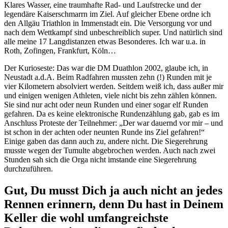
Klares Wasser, eine traumhafte Rad- und Laufstrecke und der
legendäre Kaiserschmarrn im Ziel. Auf gleicher Ebene ordne ich
den Allgäu Triathlon in Immenstadt ein. Die Versorgung vor und
nach dem Wettkampf sind unbeschreiblich super. Und natürlich sind
alle meine 17 Langdistanzen etwas Besonderes. Ich war u.a. in
Roth, Zofingen, Frankfurt, Köln…
Der Kurioseste: Das war die DM Duathlon 2002, glaube ich, in
Neustadt a.d.A. Beim Radfahren mussten zehn (!) Runden mit je
vier Kilometern absolviert werden. Seitdem weiß ich, dass außer mir
und einigen wenigen Athleten, viele nicht bis zehn zählen können.
Sie sind nur acht oder neun Runden und einer sogar elf Runden
gefahren. Da es keine elektronische Rundenzählung gab, gab es im
Anschluss Proteste der Teilnehmer: „Der war dauernd vor mir – und
ist schon in der achten oder neunten Runde ins Ziel gefahren!“
Einige gaben das dann auch zu, andere nicht. Die Siegerehrung
musste wegen der Tumulte abgebrochen werden. Auch nach zwei
Stunden sah sich die Orga nicht imstande eine Siegerehrung
durchzuführen.
Gut, Du musst Dich ja auch nicht an jedes
Rennen erinnern, denn Du hast in Deinem
Keller die wohl umfangreichste