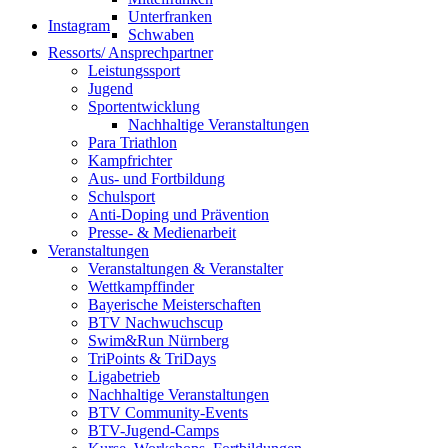
Unterfranken
Instagram
Schwaben
Ressorts/ Ansprechpartner
Leistungssport
Jugend
Sportentwicklung
Nachhaltige Veranstaltungen
Para Triathlon
Kampfrichter
Aus- und Fortbildung
Schulsport
Anti-Doping und Prävention
Presse- & Medienarbeit
Veranstaltungen
Veranstaltungen & Veranstalter
Wettkampffinder
Bayerische Meisterschaften
BTV Nachwuchscup
Swim&Run Nürnberg
TriPoints & TriDays
Ligabetrieb
Nachhaltige Veranstaltungen
BTV Community-Events
BTV-Jugend-Camps