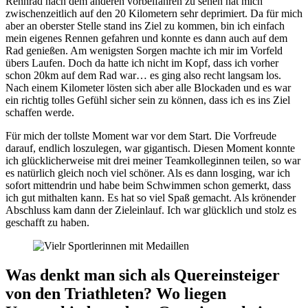
Rennrad nach dem anderen vorbeifahren zu sehen hat mich
zwischenzeitlich auf den 20 Kilometern sehr deprimiert. Da für mich
aber an oberster Stelle stand ins Ziel zu kommen, bin ich einfach
mein eigenes Rennen gefahren und konnte es dann auch auf dem
Rad genießen. Am wenigsten Sorgen machte ich mir im Vorfeld
übers Laufen. Doch da hatte ich nicht im Kopf, dass ich vorher
schon 20km auf dem Rad war… es ging also recht langsam los.
Nach einem Kilometer lösten sich aber alle Blockaden und es war
ein richtig tolles Gefühl sicher sein zu können, dass ich es ins Ziel
schaffen werde.
Für mich der tollste Moment war vor dem Start. Die Vorfreude
darauf, endlich loszulegen, war gigantisch. Diesen Moment konnte
ich glücklicherweise mit drei meiner Teamkolleginnen teilen, so war
es natürlich gleich noch viel schöner. Als es dann losging, war ich
sofort mittendrin und habe beim Schwimmen schon gemerkt, dass
ich gut mithalten kann. Es hat so viel Spaß gemacht. Als krönender
Abschluss kam dann der Zieleinlauf. Ich war glücklich und stolz es
geschafft zu haben.
Was denkt man sich als Quereinsteiger
von den Triathleten? Wo liegen