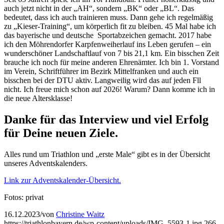
auch jetzt nicht in der „AH“, sondern „BK“ oder „BL“. Das
bedeutet, dass ich auch trainieren muss. Dann gehe ich regelmäßig
zu „Kieser-Training“, um körperlich fit zu bleiben. 45 Mal habe ich
das bayerische und deutsche Sportabzeichen gemacht. 2017 habe
ich den Möhrendorfer Karpfenweiherlauf ins Leben gerufen – ein
wunderschöner Landschaftlauf von 7 bis 21,1 km. Ein bisschen Zeit
brauche ich noch für meine anderen Ehrenämter. Ich bin 1. Vorstand
im Verein, Schriftführer im Bezirk Mittelfranken und auch ein
bisschen bei der DTU aktiv. Langweilig wird das auf jeden Fll
nicht. Ich freue mich schon auf 2026! Warum? Dann komme ich in
die neue Altersklasse!
Danke für das Interview und viel Erfolg
für Deine neuen Ziele.
Alles rund um Triathlon und „erste Male“ gibt es in der Übersicht
unseres Adventskalenders.
Link zur Adventskalender-Übersicht.
Fotos: privat
16.12.2023
/
von
Christine Waitz
https://triathlonbayern.de/wp-content/uploads/IMG_5593-1.jpg
266