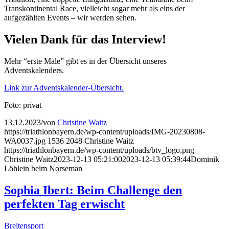
Transkontinental Race, vielleicht sogar mehr als eins der
aufgezählten Events – wir werden sehen.
Vielen Dank für das Interview!
Mehr “erste Male” gibt es in der Übersicht unseres
Adventskalenders.
Link zur Adventskalender-Übersicht.
Foto: privat
13.12.2023
/
von
Christine Waitz
https://triathlonbayern.de/wp-content/uploads/IMG-20230808-
WA0037.jpg
1536
2048
Christine Waitz
https://triathlonbayern.de/wp-content/uploads/btv_logo.png
Christine Waitz
2023-12-13 05:21:00
2023-12-13 05:39:44
Dominik
Löhlein beim Norseman
Sophia Ibert: Beim Challenge den
perfekten Tag erwischt
Breitensport