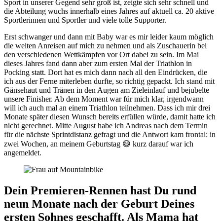
Sport in unserer Gegend sehr groß ist, zeigte sich sehr schnell und
die Abteilung wuchs innerhalb eines Jahres auf aktuell ca. 20 aktive
Sportlerinnen und Sportler und viele tolle Supporter.
Erst schwanger und dann mit Baby war es mir leider kaum möglich
die weiten Anreisen auf mich zu nehmen und als Zuschauerin bei
den verschiedenen Wettkämpfen vor Ort dabei zu sein. Im Mai
dieses Jahres fand dann aber zum ersten Mal der Triathlon in
Pocking statt. Dort hat es mich dann nach all den Eindrücken, die
ich aus der Ferne miterleben durfte, so richtig gepackt. Ich stand mit
Gänsehaut und Tränen in den Augen am Zieleinlauf und bejubelte
unsere Finisher. Ab dem Moment war für mich klar, irgendwann
will ich auch mal an einem Triathlon teilnehmen. Dass ich mir drei
Monate später diesen Wunsch bereits erfüllen würde, damit hatte ich
nicht gerechnet. Mitte August habe ich Andreas nach dem Termin
für die nächste Sprintdistanz gefragt und die Antwort kam frontal: in
zwei Wochen, an meinem Geburtstag 😄 kurz darauf war ich
angemeldet.
Dein Premieren-Rennen hast Du rund
neun Monate nach der Geburt Deines
ersten Sohnes geschafft. Als Mama hat