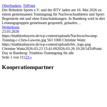
Oberfranken
,
TriPoint
Der Böhnlein Sports e.V. und der BTV laden am 16. Mai 2026 zu
einem gemeinsamen Trainingstag für Nachwuchsathleten und Sport-
Begeisterte mit und ohne Einschränkungen. In Bamberg wird in drei
Leistungsgruppen gemeinsam gesportelt, gelaufen…
Weiterlesen
23.03.2026
https://triathlonbayern.de/wp-content/uploads/Nachwuchscamp-
Training-c-Chris-Gawens.jpg
563
1000
Christine Waitz
https://triathlonbayern.de/wp-content/uploads/btv_logo.png
Christine Waitz
2026-03-23 15:41:09
2026-03-26 10:28:54
TriPoint-
Day in Bamberg: Triathlon-Trainingstag für alle
Seite 1 von 11
1
2
3
›
»
Kooperationspartner