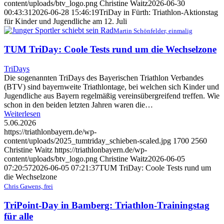
content/uploads/btv_logo.png
Christine Waitz
2026-06-30
00:43:31
2026-06-28 15:46:19
TriDay in Fürth: Triathlon-Aktionstag
für Kinder und Jugendliche am 12. Juli
Martin Schönfelder, einmalig
TUM TriDay: Coole Tests rund um die Wechselzone
TriDays
Die sogenannten TriDays des Bayerischen Triathlon Verbandes
(BTV) sind bayernweite Triathlontage, bei welchen sich Kinder und
Jugendliche aus Bayern regelmäßig vereinsübergreifend treffen. Wie
schon in den beiden letzten Jahren waren die…
Weiterlesen
5.06.2026
https://triathlonbayern.de/wp-
content/uploads/2025_tumtriday_schieben-scaled.jpg
1700
2560
Christine Waitz
https://triathlonbayern.de/wp-
content/uploads/btv_logo.png
Christine Waitz
2026-06-05
07:20:57
2026-06-05 07:21:37
TUM TriDay: Coole Tests rund um
die Wechselzone
Chris Gawens, frei
TriPoint-Day in Bamberg: Triathlon-Trainingstag
für alle