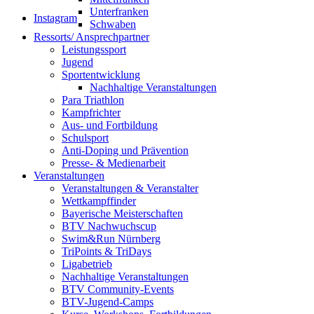
Unterfranken
Instagram
Schwaben
Ressorts/ Ansprechpartner
Leistungssport
Jugend
Sportentwicklung
Nachhaltige Veranstaltungen
Para Triathlon
Kampfrichter
Aus- und Fortbildung
Schulsport
Anti-Doping und Prävention
Presse- & Medienarbeit
Veranstaltungen
Veranstaltungen & Veranstalter
Wettkampffinder
Bayerische Meisterschaften
BTV Nachwuchscup
Swim&Run Nürnberg
TriPoints & TriDays
Ligabetrieb
Nachhaltige Veranstaltungen
BTV Community-Events
BTV-Jugend-Camps