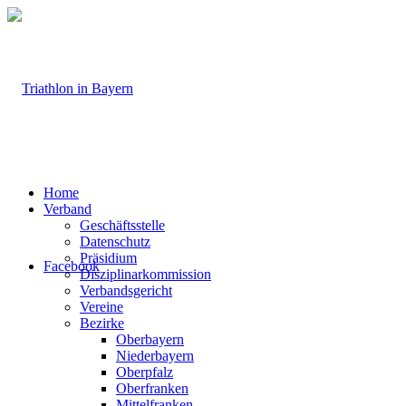
Home
Verband
Geschäftsstelle
Datenschutz
Präsidium
Facebook
Disziplinarkommission
Verbandsgericht
Vereine
Bezirke
Oberbayern
Niederbayern
Oberpfalz
Oberfranken
Mittelfranken