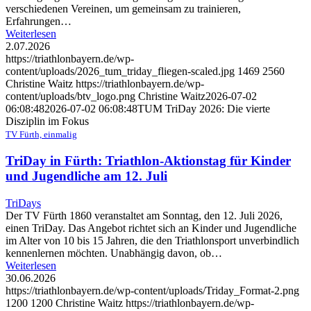
verschiedenen Vereinen, um gemeinsam zu trainieren,
Erfahrungen…
Weiterlesen
2.07.2026
https://triathlonbayern.de/wp-
content/uploads/2026_tum_triday_fliegen-scaled.jpg
1469
2560
Christine Waitz
https://triathlonbayern.de/wp-
content/uploads/btv_logo.png
Christine Waitz
2026-07-02
06:08:48
2026-07-02 06:08:48
TUM TriDay 2026: Die vierte
Disziplin im Fokus
TV Fürth, einmalig
TriDay in Fürth: Triathlon-Aktionstag für Kinder
und Jugendliche am 12. Juli
TriDays
Der TV Fürth 1860 veranstaltet am Sonntag, den 12. Juli 2026,
einen TriDay. Das Angebot richtet sich an Kinder und Jugendliche
im Alter von 10 bis 15 Jahren, die den Triathlonsport unverbindlich
kennenlernen möchten. Unabhängig davon, ob…
Weiterlesen
30.06.2026
https://triathlonbayern.de/wp-content/uploads/Triday_Format-2.png
1200
1200
Christine Waitz
https://triathlonbayern.de/wp-