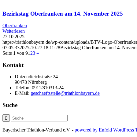
Bezirkstag Oberfranken am 14. November 2025
Oberfranken
Weiterlesen
27.10.2025
https://triathlonbayern.de/wp-content/uploads/BTV-Logo-Oberfrank
07:05:33
2025-10-27 18:11:28
Bezirkstag Oberfranken am 14. Novem
Seite 1 von 9
1
2
3
›
»
Kontakt
Dutzendteichstraße 24
90478 Nürnberg
Telefon:
0911/810313-24
E-Mail:
geschaeftsstelle@triathlonbayern.de
Suche
Bayerischer Triathlon-Verband e.V. -
powered by Enfold WordPress