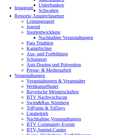
Unterfranken
Instagram
Schwaben
Ressorts/ Ansprechpartner
Leistungssport
Jugend
Sportentwicklung
Nachhaltige Veranstaltungen
Para Triathlon
Kampfrichter
Aus- und Fortbildung
Schulsport
Anti-Doping und Prävention
Presse- & Medienarbeit
Veranstaltungen
Veranstaltungen & Veranstalter
Wettkampffinder
Bayerische Meisterschaften
BTV Nachwuchscup
Swim&Run Nürnberg
TriPoints & TriDays
Ligabetrieb
Nachhaltige Veranstaltungen
BTV Community-Events
BTV-Jugend-Camps