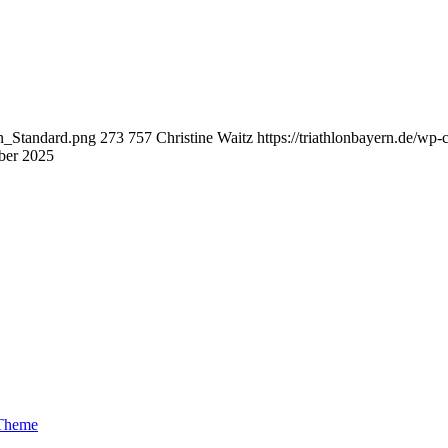
en_Standard.png
273
757
Christine Waitz
https://triathlonbayern.de/wp
ber 2025
 Theme