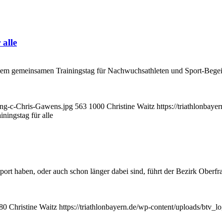
 alle
em gemeinsamen Trainingstag für Nachwuchsathleten und Sport-Begeis
ing-c-Chris-Gawens.jpg
563
1000
Christine Waitz
https://triathlonbay
ningstag für alle
ssport haben, oder auch schon länger dabei sind, führt der Bezirk Ob
80
Christine Waitz
https://triathlonbayern.de/wp-content/uploads/btv_l