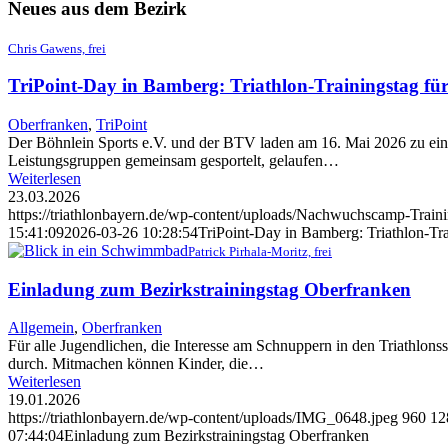
Neues aus dem Bezirk
Chris Gawens, frei
TriPoint-Day in Bamberg: Triathlon-Trainingstag für
Oberfranken
,
TriPoint
Der Böhnlein Sports e.V. und der BTV laden am 16. Mai 2026 zu ein
Leistungsgruppen gemeinsam gesportelt, gelaufen…
Weiterlesen
23.03.2026
https://triathlonbayern.de/wp-content/uploads/Nachwuchscamp-Train
15:41:09
2026-03-26 10:28:54
TriPoint-Day in Bamberg: Triathlon-Trai
Patrick Pirhala-Moritz, frei
Einladung zum Bezirkstrainingstag Oberfranken
Allgemein
,
Oberfranken
Für alle Jugendlichen, die Interesse am Schnuppern in den Triathlon
durch. Mitmachen können Kinder, die…
Weiterlesen
19.01.2026
https://triathlonbayern.de/wp-content/uploads/IMG_0648.jpeg
960
12
07:44:04
Einladung zum Bezirkstrainingstag Oberfranken