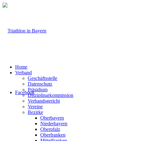
Home
Verband
Geschäftsstelle
Datenschutz
Präsidium
Facebook
Disziplinarkommission
Verbandsgericht
Vereine
Bezirke
Oberbayern
Niederbayern
Oberpfalz
Oberfranken
Mittelfranken