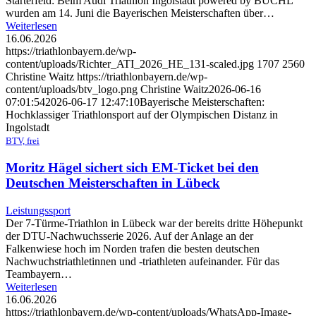
Starterfeld: Beim Audi Triathlon Ingolstadt powered by BÜCHL
wurden am 14. Juni die Bayerischen Meisterschaften über…
Weiterlesen
16.06.2026
https://triathlonbayern.de/wp-
content/uploads/Richter_ATI_2026_HE_131-scaled.jpg
1707
2560
Christine Waitz
https://triathlonbayern.de/wp-
content/uploads/btv_logo.png
Christine Waitz
2026-06-16
07:01:54
2026-06-17 12:47:10
Bayerische Meisterschaften:
Hochklassiger Triathlonsport auf der Olympischen Distanz in
Ingolstadt
BTV, frei
Moritz Hägel sichert sich EM-Ticket bei den
Deutschen Meisterschaften in Lübeck
Leistungssport
Der 7-Türme-Triathlon in Lübeck war der bereits dritte Höhepunkt
der DTU-Nachwuchsserie 2026. Auf der Anlage an der
Falkenwiese hoch im Norden trafen die besten deutschen
Nachwuchstriathletinnen und -triathleten aufeinander. Für das
Teambayern…
Weiterlesen
16.06.2026
https://triathlonbayern.de/wp-content/uploads/WhatsApp-Image-