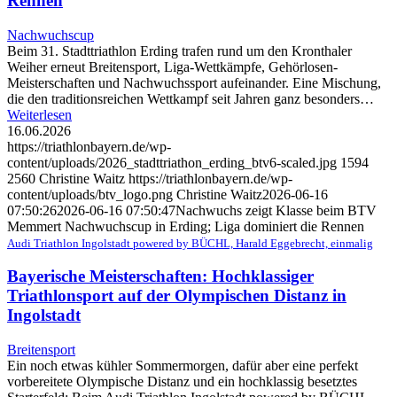
Rennen
Nachwuchscup
Beim 31. Stadttriathlon Erding trafen rund um den Kronthaler
Weiher erneut Breitensport, Liga-Wettkämpfe, Gehörlosen-
Meisterschaften und Nachwuchssport aufeinander. Eine Mischung,
die den traditionsreichen Wettkampf seit Jahren ganz besonders…
Weiterlesen
16.06.2026
https://triathlonbayern.de/wp-
content/uploads/2026_stadttriathon_erding_btv6-scaled.jpg
1594
2560
Christine Waitz
https://triathlonbayern.de/wp-
content/uploads/btv_logo.png
Christine Waitz
2026-06-16
07:50:26
2026-06-16 07:50:47
Nachwuchs zeigt Klasse beim BTV
Memmert Nachwuchscup in Erding; Liga dominiert die Rennen
Audi Triathlon Ingolstadt powered by BÜCHL, Harald Eggebrecht, einmalig
Bayerische Meisterschaften: Hochklassiger
Triathlonsport auf der Olympischen Distanz in
Ingolstadt
Breitensport
Ein noch etwas kühler Sommermorgen, dafür aber eine perfekt
vorbereitete Olympische Distanz und ein hochklassig besetztes