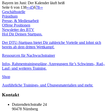
Bayern im Juni: Der Kalender läuft heiß
Seite 6 von 138
«
‹
4
5
6
7
8
›
»
Geschäftsstelle
Präsidium
Presse- & Medienarbeit
Offene Positionen
Newsletter des BTV
Hol Dir Deinen Startpass.
Der DTU-Startpass bietet Dir zahlreiche Vorteile und lohnt sich
bereits ab dem dritten Wettkampf.
Ressourcen für Nachwuchstrainer
Infos, Rahmentrainingspläne, Anregungen für’s Schwimm-, Rad-,
Lauf- und weiteres Training.
Shop
Ausführliche Trainings- und Übungsmaterialien und mehr.
Kontakt
Dutzendteichstraße 24
90478 Nürnberg