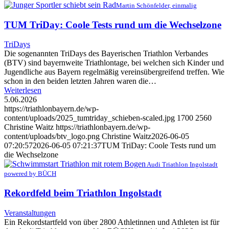
Martin Schönfelder, einmalig
TUM TriDay: Coole Tests rund um die Wechselzone
TriDays
Die sogenannten TriDays des Bayerischen Triathlon Verbandes
(BTV) sind bayernweite Triathlontage, bei welchen sich Kinder und
Jugendliche aus Bayern regelmäßig vereinsübergreifend treffen. Wie
schon in den beiden letzten Jahren waren die…
Weiterlesen
5.06.2026
https://triathlonbayern.de/wp-
content/uploads/2025_tumtriday_schieben-scaled.jpg
1700
2560
Christine Waitz
https://triathlonbayern.de/wp-
content/uploads/btv_logo.png
Christine Waitz
2026-06-05
07:20:57
2026-06-05 07:21:37
TUM TriDay: Coole Tests rund um
die Wechselzone
Audi Triathlon Ingolstadt
powered by BÜCH
Rekordfeld beim Triathlon Ingolstadt
Veranstaltungen
Ein Rekordstartfeld von über 2800 Athletinnen und Athleten ist für