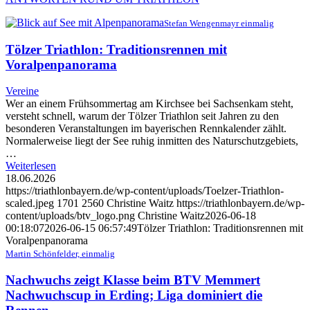
Stefan Wengenmayr einmalig
Tölzer Triathlon: Traditionsrennen mit
Voralpenpanorama
Vereine
Wer an einem Frühsommertag am Kirchsee bei Sachsenkam steht,
versteht schnell, warum der Tölzer Triathlon seit Jahren zu den
besonderen Veranstaltungen im bayerischen Rennkalender zählt.
Normalerweise liegt der See ruhig inmitten des Naturschutzgebiets,
…
Weiterlesen
18.06.2026
https://triathlonbayern.de/wp-content/uploads/Toelzer-Triathlon-
scaled.jpeg
1701
2560
Christine Waitz
https://triathlonbayern.de/wp-
content/uploads/btv_logo.png
Christine Waitz
2026-06-18
00:18:07
2026-06-15 06:57:49
Tölzer Triathlon: Traditionsrennen mit
Voralpenpanorama
Martin Schönfelder, einmalig
Nachwuchs zeigt Klasse beim BTV Memmert
Nachwuchscup in Erding; Liga dominiert die