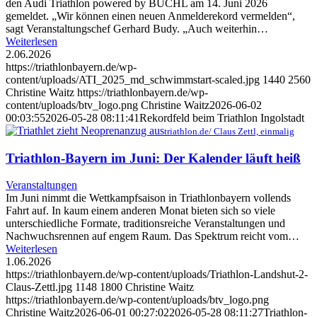
den Audi Triathlon powered by BÜCHL am 14. Juni 2026
gemeldet. „Wir können einen neuen Anmelderekord vermelden“,
sagt Veranstaltungschef Gerhard Budy. „Auch weiterhin…
Weiterlesen
2.06.2026
https://triathlonbayern.de/wp-
content/uploads/ATI_2025_md_schwimmstart-scaled.jpg
1440
2560
Christine Waitz
https://triathlonbayern.de/wp-
content/uploads/btv_logo.png
Christine Waitz
2026-06-02
00:03:55
2026-05-28 08:11:41
Rekordfeld beim Triathlon Ingolstadt
triathlon.de/ Claus Zettl, einmalig
Triathlon-Bayern im Juni: Der Kalender läuft heiß
Veranstaltungen
Im Juni nimmt die Wettkampfsaison in Triathlonbayern vollends
Fahrt auf. In kaum einem anderen Monat bieten sich so viele
unterschiedliche Formate, traditionsreiche Veranstaltungen und
Nachwuchsrennen auf engem Raum. Das Spektrum reicht vom…
Weiterlesen
1.06.2026
https://triathlonbayern.de/wp-content/uploads/Triathlon-Landshut-2-
Claus-Zettl.jpg
1148
1800
Christine Waitz
https://triathlonbayern.de/wp-content/uploads/btv_logo.png
Christine Waitz
2026-06-01 00:27:02
2026-05-28 08:11:27
Triathlon-