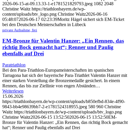
2026-06-15-at-09.13.33-1-e1781521829793.jpeg
1082
2048
Christine Waitz
https://triathlonbayern.de/wp-
content/uploads/btv_logo.png
Christine Waitz
2026-06-16
05:48:07
2026-06-17 02:23:39
Moritz Hägel sichert sich EM-Ticket
bei den Deutschen Meisterschaften in Lübeck
private Aufnahme, frei
EM-Bronze für Valentin Hanzer: „Ein Rennen, das
richtig Bock gemacht hat“; Renner und Paulig
ebenfalls auf Drei
Paratriathlon
Bei den Para-Triathlon-Europameisterschaften im spanischen
Tarragona hat sich der bayerische Para-Triathlet Valentin Hanzer mit
einer starken Vorstellung die Bronzemedaille gesichert. In einem
Rennen, das bis zur Ziellinie von engen Abständen…
Weiterlesen
15.06.2026
https://triathlonbayern.de/wp-content/uploads/b850efbd-834e-4f90-
9843-bb4e98639bb7-2-e1781524318955.jpeg
580
960
Christine
Waitz
https://triathlonbayern.de/wp-content/uploads/btv_logo.png
Christine Waitz
2026-06-15 13:52:50
2026-06-15 13:52:50
EM-
Bronze für Valentin Hanzer: „Ein Rennen, das richtig Bock gemacht
hat“; Renner und Paulig ebenfalls auf Drei