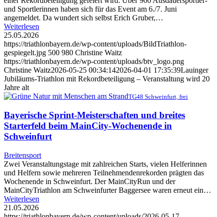
einer Rekordbeteiligung gefeiert wird. Über 900 Ausdauersportler-
und Sportlerinnen haben sich für das Event am 6./7. Juni
angemeldet. Da wundert sich selbst Erich Gruber,…
Weiterlesen
25.05.2026
https://triathlonbayern.de/wp-content/uploads/BildTriathlon-
gespiegelt.jpg
500
980
Christine Waitz
https://triathlonbayern.de/wp-content/uploads/btv_logo.png
Christine Waitz
2026-05-25 00:34:14
2026-04-01 17:35:39
Lauinger
Jubiläums-Triathlon mit Rekordbeteiligung – Veranstaltung wird 20
Jahre alt
TG48 Schweinfurt, frei
Bayerische Sprint-Meisterschaften und breites
Starterfeld beim MainCity-Wochenende in
Schweinfurt
Breitensport
Zwei Veranstaltungstage mit zahlreichen Starts, vielen Helferinnen
und Helfern sowie mehreren Teilnehmendenrekorden prägten das
Wochenende in Schweinfurt. Der MainCityRun und der
MainCityTriathlon am Schweinfurter Baggersee waren erneut ein…
Weiterlesen
21.05.2026
https://triathlonbayern.de/wp-content/uploads/2026-05-17-