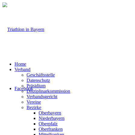
Home
Verband
Geschäftsstelle
Datenschutz
Präsidium
Facebook
Disziplinarkommission
Verbandsgericht
Vereine
Bezirke
Oberbayern
Niederbayern
Oberpfalz
Oberfranken
Mittelfranken