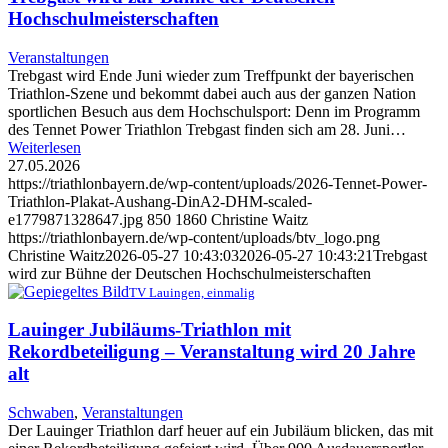
Hochschulmeisterschaften
Veranstaltungen
Trebgast wird Ende Juni wieder zum Treffpunkt der bayerischen
Triathlon-Szene und bekommt dabei auch aus der ganzen Nation
sportlichen Besuch aus dem Hochschulsport: Denn im Programm
des Tennet Power Triathlon Trebgast finden sich am 28. Juni…
Weiterlesen
27.05.2026
https://triathlonbayern.de/wp-content/uploads/2026-Tennet-Power-
Triathlon-Plakat-Aushang-DinA2-DHM-scaled-
e1779871328647.jpg
850
1860
Christine Waitz
https://triathlonbayern.de/wp-content/uploads/btv_logo.png
Christine Waitz
2026-05-27 10:43:03
2026-05-27 10:43:21
Trebgast
wird zur Bühne der Deutschen Hochschulmeisterschaften
TV Lauingen, einmalig
Lauinger Jubiläums-Triathlon mit
Rekordbeteiligung – Veranstaltung wird 20 Jahre
alt
Schwaben
,
Veranstaltungen
Der Lauinger Triathlon darf heuer auf ein Jubiläum blicken, das mit