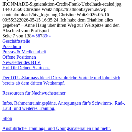
IRONMADE-Signieraktion-Credit-Frank-Uebelhack-scaled.jpg
1440
2560
Christine Waitz
https://triathlonbayern.de/wp-
content/uploads/btv_logo.png
Christine Waitz
2026-05-16
00:55:32
2026-05-15 16:35:24
„Ich habe dem Triathlon alles
gegeben“ – Anne Haug über ihren Weg zur Weltspitze und den
Abschied vom Profisport
Seite 7 von 138
«
‹
5
6
7
8
9
›
»
Geschäftsstelle
Präsidium
Presse- & Medienarbeit
Offene Positionen
Newsletter des BTV
Hol Dir Deinen Startpass.
Der DTU-Startpass bietet Dir zahlreiche Vorteile und lohnt sich
bereits ab dem dritten Wettkampf.
Ressourcen für Nachwuchstrainer
Infos, Rahmentrainingspläne, Anregungen für’s Schwimm-, Rad-,
Lauf- und weiteres Training.
Shop
Ausführliche Trainings- und Übungsmaterialien und mehr.