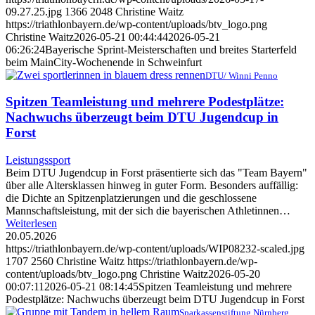
09.27.25.jpg
1366
2048
Christine Waitz
https://triathlonbayern.de/wp-content/uploads/btv_logo.png
Christine Waitz
2026-05-21 00:44:44
2026-05-21
06:26:24
Bayerische Sprint-Meisterschaften und breites Starterfeld
beim MainCity-Wochenende in Schweinfurt
DTU/ Winni Penno
Spitzen Teamleistung und mehrere Podestplätze:
Nachwuchs überzeugt beim DTU Jugendcup in
Forst
Leistungssport
Beim DTU Jugendcup in Forst präsentierte sich das "Team Bayern"
über alle Altersklassen hinweg in guter Form. Besonders auffällig:
die Dichte an Spitzenplatzierungen und die geschlossene
Mannschaftsleistung, mit der sich die bayerischen Athletinnen…
Weiterlesen
20.05.2026
https://triathlonbayern.de/wp-content/uploads/WIP08232-scaled.jpg
1707
2560
Christine Waitz
https://triathlonbayern.de/wp-
content/uploads/btv_logo.png
Christine Waitz
2026-05-20
00:07:11
2026-05-21 08:14:45
Spitzen Teamleistung und mehrere
Podestplätze: Nachwuchs überzeugt beim DTU Jugendcup in Forst
Sparkassenstiftung Nürnberg