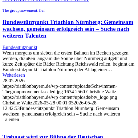
The groupmovement, frei
Bundesstützpunkt Triathlon Nürnberg: Gemeinsam
wachsen, gemeinsam erfolgreich sein – Suche nach
weiteren Talenten
Bundesstützpunkt
Wenn morgens um sieben die ersten Bahnen im Becken gezogen
werden, draußen langsam die Sonne über Nürnberg aufgeht und
kurze Zeit später die Räder Richtung Reichswald rollen, beginnt am
Bundesstützpunkt Triathlon Nürnberg der Alltag einer…
Weiterlesen
28.05.2026
https://triathlonbayern.de/wp-content/uploads/Schwimmen-
Thegroupmovement-scaled.jpg
1634
2560
Christine Waitz
https://triathlonbayern.de/wp-content/uploads/btv_logo.png
Christine Waitz
2026-05-28 00:01:05
2026-05-28
12:42:53
Bundesstützpunkt Triathlon Nürnberg: Gemeinsam
wachsen, gemeinsam erfolgreich sein – Suche nach weiteren
Talenten
Trebgast wird zur Bühne der Deutschen