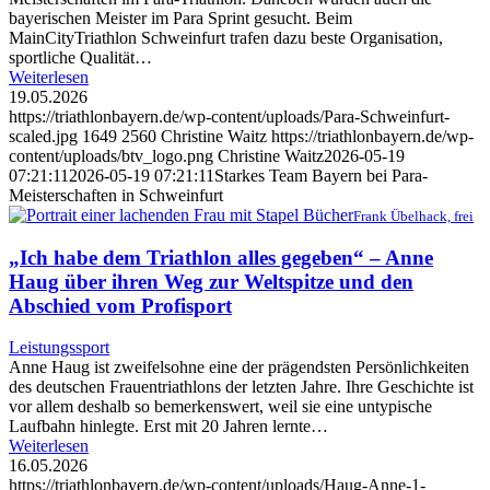
bayerischen Meister im Para Sprint gesucht. Beim
MainCityTriathlon Schweinfurt trafen dazu beste Organisation,
sportliche Qualität…
Weiterlesen
19.05.2026
https://triathlonbayern.de/wp-content/uploads/Para-Schweinfurt-
scaled.jpg
1649
2560
Christine Waitz
https://triathlonbayern.de/wp-
content/uploads/btv_logo.png
Christine Waitz
2026-05-19
07:21:11
2026-05-19 07:21:11
Starkes Team Bayern bei Para-
Meisterschaften in Schweinfurt
Frank Übelhack, frei
„Ich habe dem Triathlon alles gegeben“ – Anne
Haug über ihren Weg zur Weltspitze und den
Abschied vom Profisport
Leistungssport
Anne Haug ist zweifelsohne eine der prägendsten Persönlichkeiten
des deutschen Frauentriathlons der letzten Jahre. Ihre Geschichte ist
vor allem deshalb so bemerkenswert, weil sie eine untypische
Laufbahn hinlegte. Erst mit 20 Jahren lernte…
Weiterlesen
16.05.2026
https://triathlonbayern.de/wp-content/uploads/Haug-Anne-1-