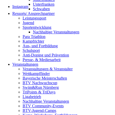
Unterfranken
Instagram
Schwaben
Ressorts/ Ansprechpartner
Leistungssport
Jugend
Sportentwicklung
Nachhaltige Veranstaltungen
Para Triathlon
Kampfrichter
Aus- und Fortbildung
Schulsport
Anti-Doping und Prävention
Presse- & Medienarbeit
Veranstaltungen
Veranstaltungen & Veranstalter
Wettkampffinder
Bayerische Meisterschaften
BTV Nachwuchscup
Swim&Run Nürnberg
TriPoints & TriDays
Ligabetrieb
Nachhaltige Veranstaltungen
BTV Community-Events
BTV-Jugend-Camps