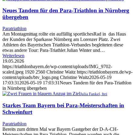
Neues Tandem für den Para-Triathlon in Nürnberg
übergeben
Paratriathlon
Am Montagmittag rollte ein auffällig sportlichesRad in das Haus
der Kunden der Sparkasse Nürnberg am Lorenzer Platz. Zwei
Athleten des Bayerischen Triathlon-Verbandes begleiteten diese
etwas andere Tour: Para-Triathlet Julian Winter und…
Weiterlesen
19.05.2026
https://triathlonbayern.de/wp-content/uploads/IMG_9702-
scaled.jpeg
1920
2560
Christine Waitz
https://triathlonbayern.de/wp-
content/uploads/btv_logo.png
Christine Waitz
2026-05-19
17:03:31
2026-05-19 17:03:31
Neues Tandem für den Para-Triathlon
in Nürnberg übergeben
Julia Fankel, frei
Starkes Team Bayern bei Para-Meisterschaften in
Schweinfurt
Paratriathlon
Bereits zum dritten Mal war Bayern Gastgeber der D-A-CH-
Meisterschaften im Para-Triathlon. Daneben wurden auch die