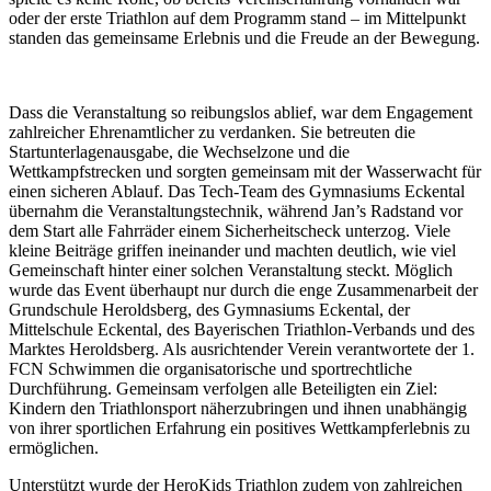
oder der erste Triathlon auf dem Programm stand – im Mittelpunkt
standen das gemeinsame Erlebnis und die Freude an der Bewegung.
Dass die Veranstaltung so reibungslos ablief, war dem Engagement
zahlreicher Ehrenamtlicher zu verdanken. Sie betreuten die
Startunterlagenausgabe, die Wechselzone und die
Wettkampfstrecken und sorgten gemeinsam mit der Wasserwacht für
einen sicheren Ablauf. Das Tech-Team des Gymnasiums Eckental
übernahm die Veranstaltungstechnik, während Jan’s Radstand vor
dem Start alle Fahrräder einem Sicherheitscheck unterzog. Viele
kleine Beiträge griffen ineinander und machten deutlich, wie viel
Gemeinschaft hinter einer solchen Veranstaltung steckt. Möglich
wurde das Event überhaupt nur durch die enge Zusammenarbeit der
Grundschule Heroldsberg, des Gymnasiums Eckental, der
Mittelschule Eckental, des Bayerischen Triathlon-Verbands und des
Marktes Heroldsberg. Als ausrichtender Verein verantwortete der 1.
FCN Schwimmen die organisatorische und sportrechtliche
Durchführung. Gemeinsam verfolgen alle Beteiligten ein Ziel:
Kindern den Triathlonsport näherzubringen und ihnen unabhängig
von ihrer sportlichen Erfahrung ein positives Wettkampferlebnis zu
ermöglichen.
Unterstützt wurde der HeroKids Triathlon zudem von zahlreichen