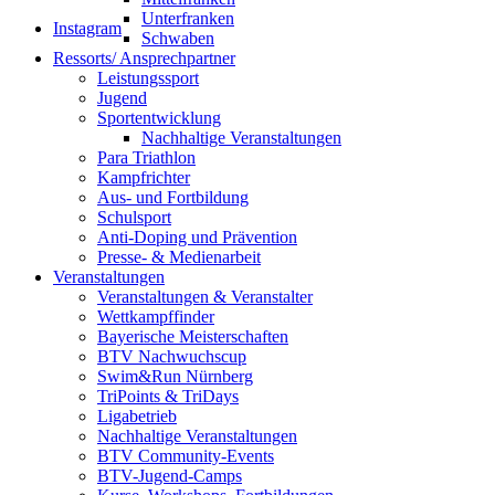
Unterfranken
Instagram
Schwaben
Ressorts/ Ansprechpartner
Leistungssport
Jugend
Sportentwicklung
Nachhaltige Veranstaltungen
Para Triathlon
Kampfrichter
Aus- und Fortbildung
Schulsport
Anti-Doping und Prävention
Presse- & Medienarbeit
Veranstaltungen
Veranstaltungen & Veranstalter
Wettkampffinder
Bayerische Meisterschaften
BTV Nachwuchscup
Swim&Run Nürnberg
TriPoints & TriDays
Ligabetrieb
Nachhaltige Veranstaltungen
BTV Community-Events
BTV-Jugend-Camps