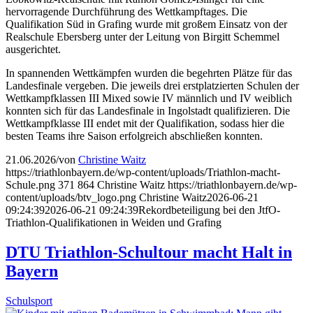
hervorragende Durchführung des Wettkampftages. Die
Qualifikation Süd in Grafing wurde mit großem Einsatz von der
Realschule Ebersberg unter der Leitung von Birgitt Schemmel
ausgerichtet.
In spannenden Wettkämpfen wurden die begehrten Plätze für das
Landesfinale vergeben. Die jeweils drei erstplatzierten Schulen der
Wettkampfklassen III Mixed sowie IV männlich und IV weiblich
konnten sich für das Landesfinale in Ingolstadt qualifizieren. Die
Wettkampfklasse III endet mit der Qualifikation, sodass hier die
besten Teams ihre Saison erfolgreich abschließen konnten.
21.06.2026
/
von
Christine Waitz
https://triathlonbayern.de/wp-content/uploads/Triathlon-macht-
Schule.png
371
864
Christine Waitz
https://triathlonbayern.de/wp-
content/uploads/btv_logo.png
Christine Waitz
2026-06-21
09:24:39
2026-06-21 09:24:39
Rekordbeteiligung bei den JtfO-
Triathlon-Qualifikationen in Weiden und Grafing
DTU Triathlon-Schultour macht Halt in
Bayern
Schulsport