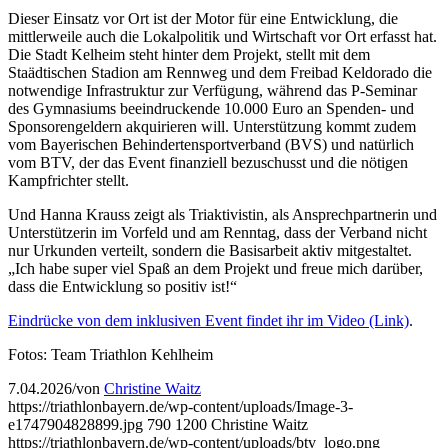
Dieser Einsatz vor Ort ist der Motor für eine Entwicklung, die
mittlerweile auch die Lokalpolitik und Wirtschaft vor Ort erfasst hat.
Die Stadt Kelheim steht hinter dem Projekt, stellt mit dem
Staädtischen Stadion am Rennweg und dem Freibad Keldorado die
notwendige Infrastruktur zur Verfügung, während das P-Seminar
des Gymnasiums beeindruckende 10.000 Euro an Spenden- und
Sponsorengeldern akquirieren will. Unterstützung kommt zudem
vom Bayerischen Behindertensportverband (BVS) und natürlich
vom BTV, der das Event finanziell bezuschusst und die nötigen
Kampfrichter stellt.
Und Hanna Krauss zeigt als Triaktivistin, als Ansprechpartnerin und
Unterstützerin im Vorfeld und am Renntag, dass der Verband nicht
nur Urkunden verteilt, sondern die Basisarbeit aktiv mitgestaltet.
„Ich habe super viel Spaß an dem Projekt und freue mich darüber,
dass die Entwicklung so positiv ist!“
Eindrücke von dem inklusiven Event findet ihr im Video (Link)
.
Fotos: Team Triathlon Kehlheim
7.04.2026
/
von
Christine Waitz
https://triathlonbayern.de/wp-content/uploads/Image-3-
e1747904828899.jpg
790
1200
Christine Waitz
https://triathlonbayern.de/wp-content/uploads/btv_logo.png