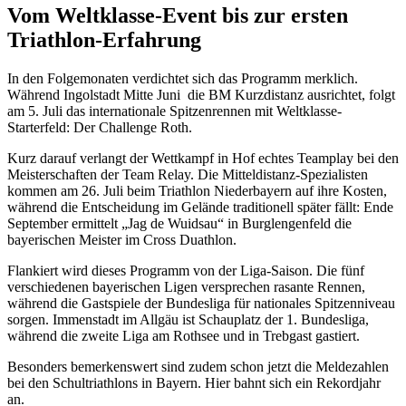
Vom Weltklasse-Event bis zur ersten
Triathlon-Erfahrung
In den Folgemonaten verdichtet sich das Programm merklich.
Während Ingolstadt Mitte Juni die BM Kurzdistanz ausrichtet, folgt
am 5. Juli das internationale Spitzenrennen mit Weltklasse-
Starterfeld: Der Challenge Roth.
Kurz darauf verlangt der Wettkampf in Hof echtes Teamplay bei den
Meisterschaften der Team Relay. Die Mitteldistanz-Spezialisten
kommen am 26. Juli beim Triathlon Niederbayern auf ihre Kosten,
während die Entscheidung im Gelände traditionell später fällt: Ende
September ermittelt „Jag de Wuidsau“ in Burglengenfeld die
bayerischen Meister im Cross Duathlon.
Flankiert wird dieses Programm von der Liga-Saison. Die fünf
verschiedenen bayerischen Ligen versprechen rasante Rennen,
während die Gastspiele der Bundesliga für nationales Spitzenniveau
sorgen. Immenstadt im Allgäu ist Schauplatz der 1. Bundesliga,
während die zweite Liga am Rothsee und in Trebgast gastiert.
Besonders bemerkenswert sind zudem schon jetzt die Meldezahlen
bei den Schultriathlons in Bayern. Hier bahnt sich ein Rekordjahr
an.