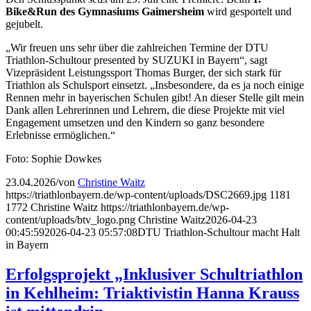
Bike&Run des Gymnasiums Gaimersheim
wird gesportelt und
gejubelt.
„Wir freuen uns sehr über die zahlreichen Termine der DTU
Triathlon-Schultour presented by SUZUKI in Bayern“, sagt
Vizepräsident Leistungssport Thomas Burger, der sich stark für
Triathlon als Schulsport einsetzt. „Insbesondere, da es ja noch einige
Rennen mehr in bayerischen Schulen gibt! An dieser Stelle gilt mein
Dank allen Lehrerinnen und Lehrern, die diese Projekte mit viel
Engagement umsetzen und den Kindern so ganz besondere
Erlebnisse ermöglichen.“
Foto: Sophie Dowkes
23.04.2026
/
von
Christine Waitz
https://triathlonbayern.de/wp-content/uploads/DSC2669.jpg
1181
1772
Christine Waitz
https://triathlonbayern.de/wp-
content/uploads/btv_logo.png
Christine Waitz
2026-04-23
00:45:59
2026-04-23 05:57:08
DTU Triathlon-Schultour macht Halt
in Bayern
Erfolgsprojekt „Inklusiver Schultriathlon
in Kehlheim: Triaktivistin Hanna Krauss