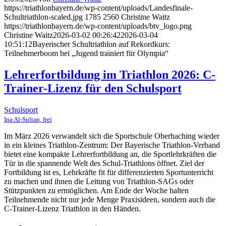
https://triathlonbayern.de/wp-content/uploads/Landesfinale-
Schultriathlon-scaled.jpg
1785
2560
Christine Waitz
https://triathlonbayern.de/wp-content/uploads/btv_logo.png
Christine Waitz
2026-03-02 00:26:42
2026-03-04
10:51:12
Bayerischer Schultriathlon auf Rekordkurs:
Teilnehmerboom bei „Jugend trainiert für Olympia“
Lehrerfortbildung im Triathlon 2026: C-
Trainer-Lizenz für den Schulsport
Schulsport
Ina Al-Sultan, frei
Im März 2026 verwandelt sich die Sportschule Oberhaching wieder
in ein kleines Triathlon-Zentrum: Der Bayerische Triathlon-Verband
bietet eine kompakte Lehrerfortbildung an, die Sportlehrkräften die
Tür in die spannende Welt des Schul-Triathlons öffnet. Ziel der
Fortbildung ist es, Lehrkräfte fit für differenzierten Sportunterricht
zu machen und ihnen die Leitung von Triathlon-SAGs oder
Stützpunkten zu ermöglichen. Am Ende der Woche halten
Teilnehmende nicht nur jede Menge Praxisideen, sondern auch die
C-Trainer-Lizenz Triathlon in den Händen.