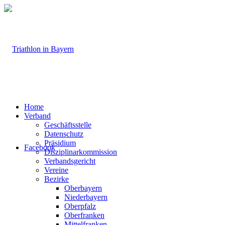
Home
Verband
Geschäftsstelle
Datenschutz
Präsidium
Facebook
Disziplinarkommission
Verbandsgericht
Vereine
Bezirke
Oberbayern
Niederbayern
Oberpfalz
Oberfranken
Mittelfranken