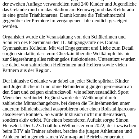
der zweiten Auflage verwandelten rund 240 Kinder und Jugendliche
das Gelände rund um das Stadion am Rennweg und das Keldorado
in eine große Triathlonarena. Damit konnte die Teilnehmerzahl
gegenüber der Premiere im vergangenen Jahr deutlich gesteigert
werden.
Organisiert wurde die Veranstaltung von den Schülerinnen und
Schülern des P-Seminars der 11. Jahrgangsstufe des Donau-
Gymnasiums Kelheim. Mit viel Engagement und Liebe zum Detail
sorgten sie dafür, dass vom Check-in über die Wettkämpfe bis hin
zur Siegerehrung alles reibungslos funktionierte. Unterstützt wurden
sie dabei von zahlreichen Helferinnen und Helfern sowie vielen
Partnern aus der Region.
Der inklusive Gedanke war dabei an jeder Stelle spürbar. Kinder
und Jugendliche mit und ohne Behinderung gingen gemeinsam an
den Start und zeigten eindrucksvoll, wie selbstverständlich Sport
Menschen verbindet. Ergänzt wurde der Wettkampf durch
zahlreiche Mitmachangebote, bei denen die Teilnehmenden unter
anderem Blindenbaseball ausprobieren oder einen Rollstuhlparcours
absolvieren konnten. So wurde Inklusion nicht nur thematisiert,
sondern aktiv erlebt. Für einen besonderen Auftakt sorgte Simon
Henseleit. Der U23-Triathlon-Weltmeister von 2022, der inzwischen
beim BTV als Trainer arbeitet, brachte die jungen Athletinnen und
Athleten beim gemeinsamen Warm-up auf Betriebstemperatur.