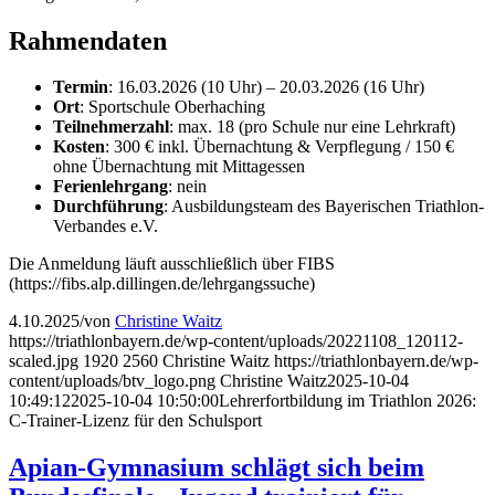
Rahmendaten
Termin
: 16.03.2026 (10 Uhr) – 20.03.2026 (16 Uhr)
Ort
: Sportschule Oberhaching
Teilnehmerzahl
: max. 18 (pro Schule nur eine Lehrkraft)
Kosten
: 300 € inkl. Übernachtung & Verpflegung / 150 €
ohne Übernachtung mit Mittagessen
Ferienlehrgang
: nein
Durchführung
: Ausbildungsteam des Bayerischen Triathlon-
Verbandes e.V.
Die Anmeldung läuft ausschließlich über FIBS
(https://fibs.alp.dillingen.de/lehrgangssuche)
4.10.2025
/
von
Christine Waitz
https://triathlonbayern.de/wp-content/uploads/20221108_120112-
scaled.jpg
1920
2560
Christine Waitz
https://triathlonbayern.de/wp-
content/uploads/btv_logo.png
Christine Waitz
2025-10-04
10:49:12
2025-10-04 10:50:00
Lehrerfortbildung im Triathlon 2026:
C-Trainer-Lizenz für den Schulsport
Apian-Gymnasium schlägt sich beim