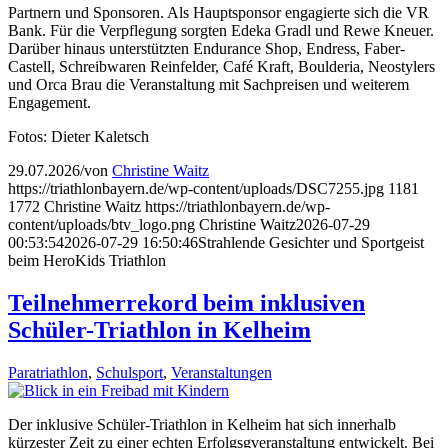
Partnern und Sponsoren. Als Hauptsponsor engagierte sich die VR
Bank. Für die Verpflegung sorgten Edeka Gradl und Rewe Kneuer.
Darüber hinaus unterstützten Endurance Shop, Endress, Faber-
Castell, Schreibwaren Reinfelder, Café Kraft, Boulderia, Neostylers
und Orca Brau die Veranstaltung mit Sachpreisen und weiterem
Engagement.
Fotos: Dieter Kaletsch
29.07.2026
/
von
Christine Waitz
https://triathlonbayern.de/wp-content/uploads/DSC7255.jpg
1181
1772
Christine Waitz
https://triathlonbayern.de/wp-
content/uploads/btv_logo.png
Christine Waitz
2026-07-29
00:53:54
2026-07-29 16:50:46
Strahlende Gesichter und Sportgeist
beim HeroKids Triathlon
Teilnehmerrekord beim inklusiven
Schüler-Triathlon in Kelheim
Paratriathlon
,
Schulsport
,
Veranstaltungen
Der inklusive Schüler-Triathlon in Kelheim hat sich innerhalb
kürzester Zeit zu einer echten Erfolgsgveranstaltung entwickelt. Bei