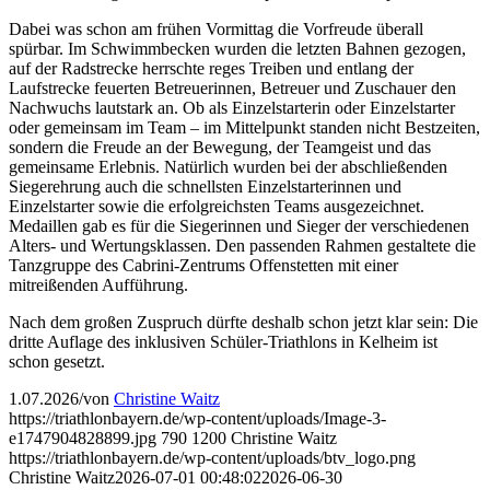
Dabei was schon am frühen Vormittag die Vorfreude überall
spürbar. Im Schwimmbecken wurden die letzten Bahnen gezogen,
auf der Radstrecke herrschte reges Treiben und entlang der
Laufstrecke feuerten Betreuerinnen, Betreuer und Zuschauer den
Nachwuchs lautstark an. Ob als Einzelstarterin oder Einzelstarter
oder gemeinsam im Team – im Mittelpunkt standen nicht Bestzeiten,
sondern die Freude an der Bewegung, der Teamgeist und das
gemeinsame Erlebnis. Natürlich wurden bei der abschließenden
Siegerehrung auch die schnellsten Einzelstarterinnen und
Einzelstarter sowie die erfolgreichsten Teams ausgezeichnet.
Medaillen gab es für die Siegerinnen und Sieger der verschiedenen
Alters- und Wertungsklassen. Den passenden Rahmen gestaltete die
Tanzgruppe des Cabrini-Zentrums Offenstetten mit einer
mitreißenden Aufführung.
Nach dem großen Zuspruch dürfte deshalb schon jetzt klar sein: Die
dritte Auflage des inklusiven Schüler-Triathlons in Kelheim ist
schon gesetzt.
1.07.2026
/
von
Christine Waitz
https://triathlonbayern.de/wp-content/uploads/Image-3-
e1747904828899.jpg
790
1200
Christine Waitz
https://triathlonbayern.de/wp-content/uploads/btv_logo.png
Christine Waitz
2026-07-01 00:48:02
2026-06-30