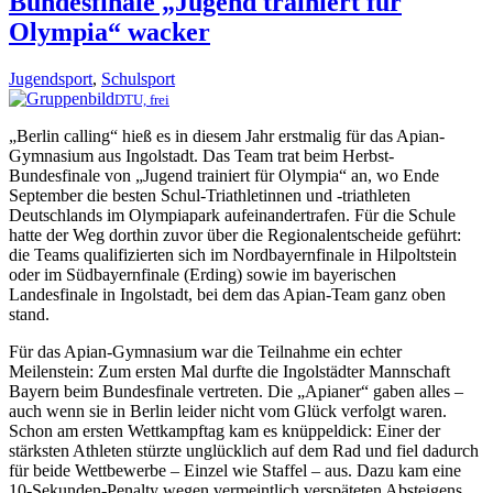
Bundesfinale „Jugend trainiert für
Olympia“ wacker
Jugendsport
,
Schulsport
DTU, frei
„Berlin calling“ hieß es in diesem Jahr erstmalig für das Apian-
Gymnasium aus Ingolstadt. Das Team trat beim Herbst-
Bundesfinale von „Jugend trainiert für Olympia“ an, wo Ende
September die besten Schul-Triathletinnen und -triathleten
Deutschlands im Olympiapark aufeinandertrafen. Für die Schule
hatte der Weg dorthin zuvor über die Regionalentscheide geführt:
die Teams qualifizierten sich im Nordbayernfinale in Hilpoltstein
oder im Südbayernfinale (Erding) sowie im bayerischen
Landesfinale in Ingolstadt, bei dem das Apian-Team ganz oben
stand.
Für das Apian-Gymnasium war die Teilnahme ein echter
Meilenstein: Zum ersten Mal durfte die Ingolstädter Mannschaft
Bayern beim Bundesfinale vertreten. Die „Apianer“ gaben alles –
auch wenn sie in Berlin leider nicht vom Glück verfolgt waren.
Schon am ersten Wettkampftag kam es knüppeldick: Einer der
stärksten Athleten stürzte unglücklich auf dem Rad und fiel dadurch
für beide Wettbewerbe – Einzel wie Staffel – aus. Dazu kam eine
10-Sekunden-Penalty wegen vermeintlich verspäteten Absteigens