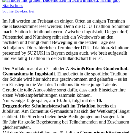
Sophie Dowkes, frei
Im Juli werden im Freistaat an einigen Orten an einigen Terminen
die Klassenzimmer leer werden: Denn die DTU Triathlon-Schultour
macht Station in triathlonbayern. Zwischen Ingolstadt, Deggendorf,
Fürstenried und Nürnberg reiht sich ein Wettbewerb an den
nächsten und bringt damit Bewegung in die letzten Tage des
Schuljahres. Die zahlreichen Termine der DTU Triathlon-Schultour
presented by SUZUKI in Bayern zeigen auch, wie breit aufgestellt
und vielfältig Triathlon in der Schullandschaft hier ist.
Den Auftakt macht am 7. Juli der
7. Swim&Run des Gnadenthal-
Gymnasiums in Ingolstadt
. Eingebettet in die sportliche Tradition
der Schule wird hier nicht nur geschwommen und gelaufen – es ist
ein Einstieg in die Welt des Triathlons für viele junge Talente.
Gerade die tolle Atmosphäre sorgt dafür, dass auch Einsteiger ihre
ersten Wettkampferfahrungen sammeln können.
Nur wenige Tage später, am 10. Juli, folgt mit der
10.
Deggendorfer Schulmeisterschaft im Triathlon
bereits ein
Jubiläum. Am Comenius-Gymnasium hat sich der Wettkampf längst
etabliert. Die Strecken bieten beste Bedingungen und sorgen Jahr
für Jahr für große Begeisterung bei Teilnehmenden und Zuschauern
gleichermaßen.
Mit dem Sommertriathlon am 20. Juli am
Gymnasium Fürstenried