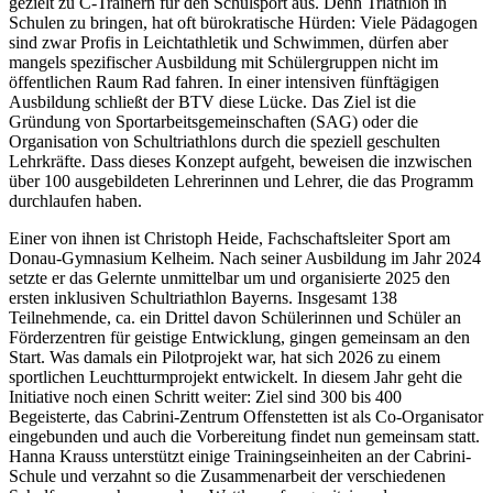
gezielt zu C-Trainern für den Schulsport aus. Denn Triathlon in
Schulen zu bringen, hat oft bürokratische Hürden: Viele Pädagogen
sind zwar Profis in Leichtathletik und Schwimmen, dürfen aber
mangels spezifischer Ausbildung mit Schülergruppen nicht im
öffentlichen Raum Rad fahren. In einer intensiven fünftägigen
Ausbildung schließt der BTV diese Lücke. Das Ziel ist die
Gründung von Sportarbeitsgemeinschaften (SAG) oder die
Organisation von Schultriathlons durch die speziell geschulten
Lehrkräfte. Dass dieses Konzept aufgeht, beweisen die inzwischen
über 100 ausgebildeten Lehrerinnen und Lehrer, die das Programm
durchlaufen haben.
Einer von ihnen ist Christoph Heide, Fachschaftsleiter Sport am
Donau-Gymnasium Kelheim. Nach seiner Ausbildung im Jahr 2024
setzte er das Gelernte unmittelbar um und organisierte 2025 den
ersten inklusiven Schultriathlon Bayerns. Insgesamt 138
Teilnehmende, ca. ein Drittel davon Schülerinnen und Schüler an
Förderzentren für geistige Entwicklung, gingen gemeinsam an den
Start. Was damals ein Pilotprojekt war, hat sich 2026 zu einem
sportlichen Leuchtturmprojekt entwickelt. In diesem Jahr geht die
Initiative noch einen Schritt weiter: Ziel sind 300 bis 400
Begeisterte, das Cabrini-Zentrum Offenstetten ist als Co-Organisator
eingebunden und auch die Vorbereitung findet nun gemeinsam statt.
Hanna Krauss unterstützt einige Trainingseinheiten an der Cabrini-
Schule und verzahnt so die Zusammenarbeit der verschiedenen