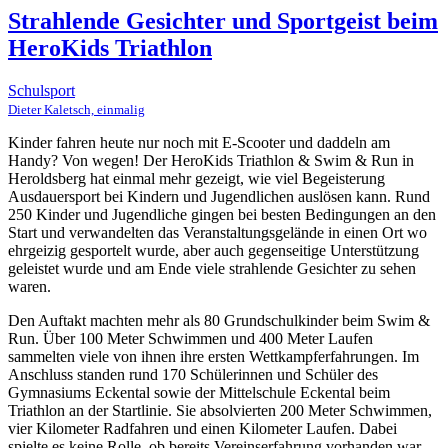
Strahlende Gesichter und Sportgeist beim
HeroKids Triathlon
Schulsport
Dieter Kaletsch, einmalig
Kinder fahren heute nur noch mit E-Scooter und daddeln am
Handy? Von wegen! Der HeroKids Triathlon & Swim & Run in
Heroldsberg hat einmal mehr gezeigt, wie viel Begeisterung
Ausdauersport bei Kindern und Jugendlichen auslösen kann. Rund
250 Kinder und Jugendliche gingen bei besten Bedingungen an den
Start und verwandelten das Veranstaltungsgelände in einen Ort wo
ehrgeizig gesportelt wurde, aber auch gegenseitige Unterstützung
geleistet wurde und am Ende viele strahlende Gesichter zu sehen
waren.
Den Auftakt machten mehr als 80 Grundschulkinder beim Swim &
Run. Über 100 Meter Schwimmen und 400 Meter Laufen
sammelten viele von ihnen ihre ersten Wettkampferfahrungen. Im
Anschluss standen rund 170 Schülerinnen und Schüler des
Gymnasiums Eckental sowie der Mittelschule Eckental beim
Triathlon an der Startlinie. Sie absolvierten 200 Meter Schwimmen,
vier Kilometer Radfahren und einen Kilometer Laufen. Dabei
spielte es keine Rolle, ob bereits Vereinserfahrung vorhanden war