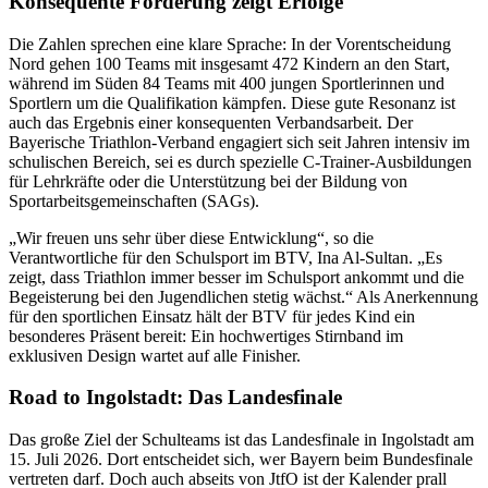
Konsequente Förderung zeigt Erfolge
Die Zahlen sprechen eine klare Sprache: In der Vorentscheidung
Nord gehen 100 Teams mit insgesamt 472 Kindern an den Start,
während im Süden 84 Teams mit 400 jungen Sportlerinnen und
Sportlern um die Qualifikation kämpfen. Diese gute Resonanz ist
auch das Ergebnis einer konsequenten Verbandsarbeit. Der
Bayerische Triathlon-Verband engagiert sich seit Jahren intensiv im
schulischen Bereich, sei es durch spezielle C-Trainer-Ausbildungen
für Lehrkräfte oder die Unterstützung bei der Bildung von
Sportarbeitsgemeinschaften (SAGs).
„Wir freuen uns sehr über diese Entwicklung“, so die
Verantwortliche für den Schulsport im BTV, Ina Al-Sultan. „Es
zeigt, dass Triathlon immer besser im Schulsport ankommt und die
Begeisterung bei den Jugendlichen stetig wächst.“ Als Anerkennung
für den sportlichen Einsatz hält der BTV für jedes Kind ein
besonderes Präsent bereit: Ein hochwertiges Stirnband im
exklusiven Design wartet auf alle Finisher.
Road to Ingolstadt: Das Landesfinale
Das große Ziel der Schulteams ist das Landesfinale in Ingolstadt am
15. Juli 2026. Dort entscheidet sich, wer Bayern beim Bundesfinale
vertreten darf. Doch auch abseits von JtfO ist der Kalender prall