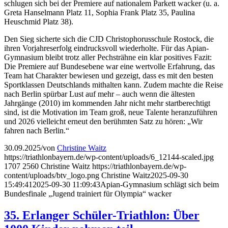
schlugen sich bei der Premiere auf nationalem Parkett wacker (u. a.
Greta Hanselmann Platz 11, Sophia Frank Platz 35, Paulina
Heuschmid Platz 38).
Den Sieg sicherte sich die CJD Christophorusschule Rostock, die
ihren Vorjahreserfolg eindrucksvoll wiederholte. Für das Apian-
Gymnasium bleibt trotz aller Pechsträhne ein klar positives Fazit:
Die Premiere auf Bundesebene war eine wertvolle Erfahrung, das
Team hat Charakter bewiesen und gezeigt, dass es mit den besten
Sportklassen Deutschlands mithalten kann. Zudem machte die Reise
nach Berlin spürbar Lust auf mehr – auch wenn die ältesten
Jahrgänge (2010) im kommenden Jahr nicht mehr startberechtigt
sind, ist die Motivation im Team groß, neue Talente heranzuführen
und 2026 vielleicht erneut den berühmten Satz zu hören: „Wir
fahren nach Berlin.“
30.09.2025
/
von
Christine Waitz
https://triathlonbayern.de/wp-content/uploads/6_12144-scaled.jpg
1707
2560
Christine Waitz
https://triathlonbayern.de/wp-
content/uploads/btv_logo.png
Christine Waitz
2025-09-30
15:49:41
2025-09-30 11:09:43
Apian-Gymnasium schlägt sich beim
Bundesfinale „Jugend trainiert für Olympia“ wacker
35. Erlanger Schüler-Triathlon: Über