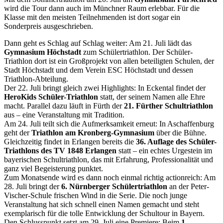
wird die Tour dann auch im Münchner Raum erlebbar. Für die
Klasse mit den meisten Teilnehmenden ist dort sogar ein
Sonderpreis ausgeschrieben.
Dann geht es Schlag auf Schlag weiter: Am 21. Juli lädt das
Gymnasium Höchstadt
zum Schülertriathlon. Der Schüler-
Triathlon dort ist ein Großprojekt von allen beteiligten Schulen, der
Stadt Höchstadt und dem Verein ESC Höchstadt und dessen
Triathlon-Abteilung.
Der 22. Juli bringt gleich zwei Highlights: In Eckental findet der
HeroKids Schüler-Triathlon
statt, der seinem Namen alle Ehre
macht. Parallel dazu läuft in Fürth der
21. Fürther Schultriathlon
aus – eine Veranstaltung mit Tradition.
Am 24. Juli teilt sich die Aufmerksamkeit erneut: In Aschaffenburg
geht der
Triathlon am Kronberg-Gymnasium
über die Bühne.
Gleichzeitig findet in Erlangen bereits die
36. Auflage des Schüler-
Triathlons des TV 1848 Erlangen
statt – ein echtes Urgestein im
bayerischen Schultriathlon, das mit Erfahrung, Professionalität und
ganz viel Begeisterung punktet.
Zum Monatsende wird es dann noch einmal richtig actionreich: Am
28. Juli bringt der
6. Nürnberger Schülertriathlon
an der Peter-
Vischer-Schule frischen Wind in die Serie. Die noch junge
Veranstaltung hat sich schnell einen Namen gemacht und steht
exemplarisch für die tolle Entwicklung der Schultour in Bayern.
Den Schlusspunkt setzt am 29. Juli eine Premiere: Beim
1.