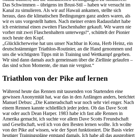
Das Schwimmen – übrigens im Brust-Stil – haben wir versucht im
Kanal zu simulieren. Als wir auf Hawaii ankamen, stellte sich
heraus, dass die klimatischen Bedingungen ganz anders waren, als
wir es uns vorgestellt hatten. Nach meiner ersten Radausfahrt habe
ich ersteinmal einen zweiten Flaschenhalter gekauft. Wir waren nie
vorher mit zwei Flaschenhaltern unterwegs!“, schüttelt der Pionier
noch heute den Kopf.
„Glücklicherweise hat uns unser Nachbar in Kona, Herb Heinz, ein
deutschstämmiger Triathlon-Routinier, an die Hand genommen und
uns die wichtigsten Tipps mit in Training und Wettkampf gegeben.
Wir sind dann damals auch gemeinsam über die Ziellinie gelaufen –
das sind schon Momente, die man nie vergisst.“
Triathlon von der Pike auf lernen
Während heute das Rennen mit tausenden von Startenden eine
gewissen Anonymität hat, war das in den Anfängen anders, berichtet
Manuel Debus: „Die Kameradschaft war noch sehr viel enger. Nach
einem Rennen kannte schließlich jeder jeden. Ob das Dave Scott
war oder auch Dean Harper. 1983 habe ich fast alle Rennen in
Amerika gemacht, ich suchte vor allem Dave Scotts Freundschaft
und Gesellschaft, weil ich von den Besten lernen wollte. Ich wollte
von der Pike auf wissen, wie der Sport funktioniert. Die Basis vieler
heutiger Trainingspläne entstand damals. Ich habe all das ausprobiert