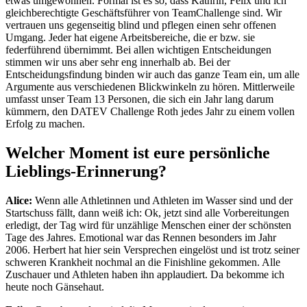
etwas umgewöhnen. Formal ist es so, dass Kathrin, Felix und ich
gleichberechtigte Geschäftsführer von TeamChallenge sind. Wir
vertrauen uns gegenseitig blind und pflegen einen sehr offenen
Umgang. Jeder hat eigene Arbeitsbereiche, die er bzw. sie
federführend übernimmt. Bei allen wichtigen Entscheidungen
stimmen wir uns aber sehr eng innerhalb ab. Bei der
Entscheidungsfindung binden wir auch das ganze Team ein, um alle
Argumente aus verschiedenen Blickwinkeln zu hören. Mittlerweile
umfasst unser Team 13 Personen, die sich ein Jahr lang darum
kümmern, den DATEV Challenge Roth jedes Jahr zu einem vollen
Erfolg zu machen.
Welcher Moment ist eure persönliche
Lieblings-Erinnerung?
Alice:
Wenn alle Athletinnen und Athleten im Wasser sind und der
Startschuss fällt, dann weiß ich: Ok, jetzt sind alle Vorbereitungen
erledigt, der Tag wird für unzählige Menschen einer der schönsten
Tage des Jahres. Emotional war das Rennen besonders im Jahr
2006. Herbert hat hier sein Versprechen eingelöst und ist trotz seiner
schweren Krankheit nochmal an die Finishline gekommen. Alle
Zuschauer und Athleten haben ihn applaudiert. Da bekomme ich
heute noch Gänsehaut.