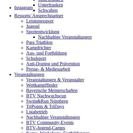
Unterfranken
Instagram
Schwaben
Ressorts/ Ansprechpartner
Leistungssport
Jugend
Sportentwicklung
Nachhaltige Veranstaltungen
Para Triathlon
Kampfrichter
Aus- und Fortbildung
Schulsport
Anti-Doping und Prävention
Presse- & Medienarbeit
Veranstaltungen
Veranstaltungen & Veranstalter
Wettkampffinder
Bayerische Meisterschaften
BTV Nachwuchscup
Swim&Run Nürnberg
TriPoints & TriDays
Ligabetrieb
Nachhaltige Veranstaltungen
BTV Community-Events
BTV-Jugend-Camps