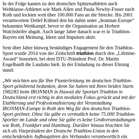
In der Folge kamen zu den deutschen Spitzenathleten auch
Weltklasse-Athleten wie Mark Allen und Paula Newby-Fraser nach
Roth und lockten weit über 100.000 Fans an die Strecke. Bis 2001
verantwortete Detlef Kühnel den bis dahin unter „Ironman Europe“
bekannten Wettkampf, bevor er die Organisation an Herbert
Walchshöfer abgab. Auch lange Jahre danach war er in Triathlon-
Bayern mit Meinung, Ideen und Impulsen aktiv.
Sein über Jahre hinweg beständiges Engagement für den Triathlon-
Sport wurde 2014 von der Zeitschrift
triathlon
durch den „Lifetime-
Award“ honoriert, bei dem DTU-Präsident Prof. Dr. Martin
Engelhardt die Laudatio hielt. In der Einladung zu dieser Ehrung
stand:
„
Wir möchten uns für Ihre Pionierleistung im deutschen Triathlon-
Sport gebührend bedanken, denn Sie haben mit Ihren beiden Starts
1982/83 beim IRONMAN in Hawaii die Sportart Triathlon in
Deutschland erst richtig in den medialen Fokus gerückt und mit der
Etablierung und Professionalisierung der Veranstaltung
IRONMAN-Europe in Roth den Weg für den deutschen Triathlon-
Sport geebnet. Ohne Sie gäbe es vermutlich keine 75.000 Triathlon-
Sportler im Lande und ohne Sie gäbe es keine Großveranstaltungen
wie Roth, Frankfurt und Hamburg. Darüber hinaus brachten Sie
sich als Vizepräsident der Deutsche Triathlon-Union in den
entscheidenden Aufbaujahren des Verbandes verantwortlich ein.