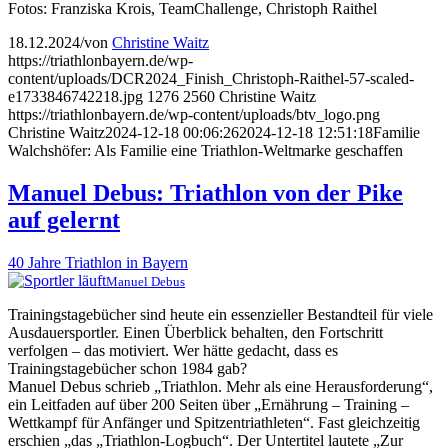
Fotos: Franziska Krois, TeamChallenge, Christoph Raithel
18.12.2024
/
von
Christine Waitz
https://triathlonbayern.de/wp-
content/uploads/DCR2024_Finish_Christoph-Raithel-57-scaled-
e1733846742218.jpg
1276
2560
Christine Waitz
https://triathlonbayern.de/wp-content/uploads/btv_logo.png
Christine Waitz
2024-12-18 00:06:26
2024-12-18 12:51:18
Familie
Walchshöfer: Als Familie eine Triathlon-Weltmarke geschaffen
Manuel Debus: Triathlon von der Pike
auf gelernt
40 Jahre Triathlon in Bayern
Manuel Debus
Trainingstagebücher sind heute ein essenzieller Bestandteil für viele
Ausdauersportler. Einen Überblick behalten, den Fortschritt
verfolgen – das motiviert. Wer hätte gedacht, dass es
Trainingstagebücher schon 1984 gab?
Manuel Debus schrieb
„
Triathlon. Mehr als eine Herausforderung“,
ein Leitfaden auf über 200 Seiten über „Ernährung – Training –
Wettkampf für Anfänger und Spitzentriathleten“.
Fast gleichzeitig
erschien „
das „Triathlon-Logbuch“. Der Untertitel lautete „Zur