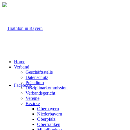
Home
Verband
Geschäftsstelle
Datenschutz
Präsidium
Facebook
Disziplinarkommission
Verbandsgericht
Vereine
Bezirke
Oberbayern
Niederbayern
Oberpfalz
Oberfranken
Mittelfranken