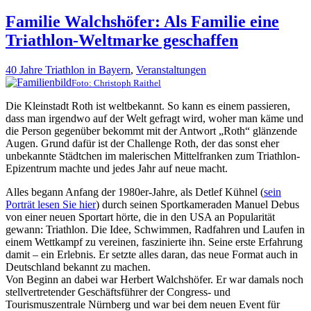
Familie Walchshöfer: Als Familie eine
Triathlon-Weltmarke geschaffen
40 Jahre Triathlon in Bayern
,
Veranstaltungen
Foto: Christoph Raithel
Die Kleinstadt Roth ist weltbekannt. So kann es einem passieren,
dass man irgendwo auf der Welt gefragt wird, woher man käme und
die Person gegenüber bekommt mit der Antwort „Roth“ glänzende
Augen. Grund dafür ist der Challenge Roth, der das sonst eher
unbekannte Städtchen im malerischen Mittelfranken zum Triathlon-
Epizentrum machte und jedes Jahr auf neue macht.
Alles begann Anfang der 1980er-Jahre, als Detlef Kühnel (
sein
Porträt lesen Sie hier
) durch seinen Sportkameraden Manuel Debus
von einer neuen Sportart hörte, die in den USA an Popularität
gewann: Triathlon. Die Idee, Schwimmen, Radfahren und Laufen in
einem Wettkampf zu vereinen, faszinierte ihn. Seine erste Erfahrung
damit – ein Erlebnis. Er setzte alles daran, das neue Format auch in
Deutschland bekannt zu machen.
Von Beginn an dabei war Herbert Walchshöfer. Er war damals noch
stellvertretender Geschäftsführer der Congress- und
Tourismuszentrale Nürnberg und war bei dem neuen Event für