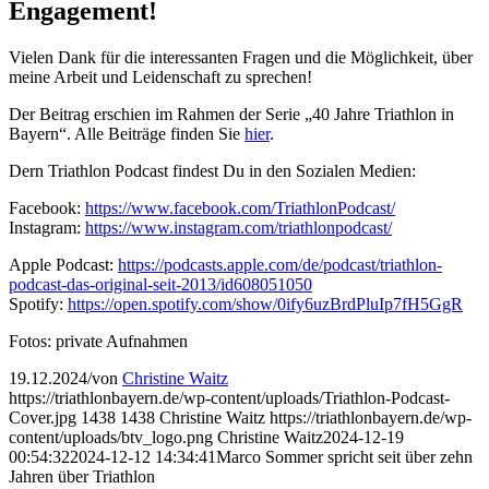
Engagement!
Vielen Dank für die interessanten Fragen und die Möglichkeit, über
meine Arbeit und Leidenschaft zu sprechen!
Der Beitrag erschien im Rahmen der Serie „40 Jahre Triathlon in
Bayern“. Alle Beiträge finden Sie
hier
.
Dern Triathlon Podcast findest Du in den Sozialen Medien:
Facebook:
https://www.facebook.com/TriathlonPodcast/
Instagram:
https://www.instagram.com/triathlonpodcast/
Apple Podcast:
https://podcasts.apple.com/de/podcast/triathlon-
podcast-das-original-seit-2013/id608051050
Spotify:
https://open.spotify.com/show/0ify6uzBrdPluIp7fH5GgR
Fotos: private Aufnahmen
19.12.2024
/
von
Christine Waitz
https://triathlonbayern.de/wp-content/uploads/Triathlon-Podcast-
Cover.jpg
1438
1438
Christine Waitz
https://triathlonbayern.de/wp-
content/uploads/btv_logo.png
Christine Waitz
2024-12-19
00:54:32
2024-12-12 14:34:41
Marco Sommer spricht seit über zehn
Jahren über Triathlon