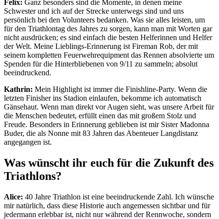
Felix:
Ganz besonders sind die Momente, in denen meine
Schwester und ich auf der Strecke unterwegs sind und uns
persönlich bei den Volunteers bedanken. Was sie alles leisten, um
für den Triathlontag des Jahres zu sorgen, kann man mit Worten gar
nicht ausdrücken; es sind einfach die besten Helferinnen und Helfer
der Welt. Meine Lieblings-Erinnerung ist Fireman Rob, der mit
seinem kompletten Feuerwehrequipment das Rennen absolvierte um
Spenden für die Hinterbliebenen von 9/11 zu sammeln; absolut
beeindruckend.
Kathrin:
Mein Highlight ist immer die Finishline-Party. Wenn die
letzten Finisher ins Stadion einlaufen, bekomme ich automatisch
Gänsehaut. Wenn man direkt vor Augen sieht, was unsere Arbeit für
die Menschen bedeutet, erfüllt einen das mit großem Stolz und
Freude. Besonders in Erinnerung geblieben ist mir Sister Madonna
Buder, die als Nonne mit 83 Jahren das Abenteuer Langdistanz
angegangen ist.
Was wünscht ihr euch für die Zukunft des
Triathlons?
Alice:
40 Jahre Triathlon ist eine beeindruckende Zahl. Ich wünsche
mir natürlich, dass diese Historie auch angemessen sichtbar und für
jedermann erlebbar ist, nicht nur während der Rennwoche, sondern