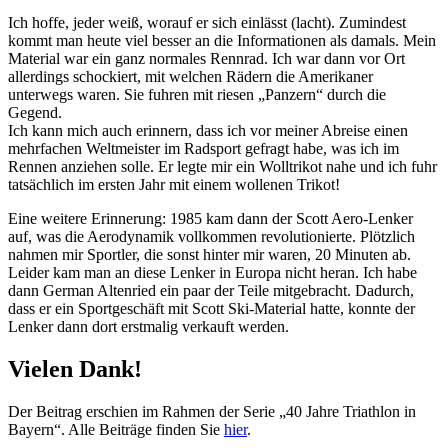
Ich hoffe, jeder weiß, worauf er sich einlässt (lacht). Zumindest
kommt man heute viel besser an die Informationen als damals. Mein
Material war ein ganz normales Rennrad. Ich war dann vor Ort
allerdings schockiert, mit welchen Rädern die Amerikaner
unterwegs waren. Sie fuhren mit riesen „Panzern“ durch die
Gegend.
Ich kann mich auch erinnern, dass ich vor meiner Abreise einen
mehrfachen Weltmeister im Radsport gefragt habe, was ich im
Rennen anziehen solle. Er legte mir ein Wolltrikot nahe und ich fuhr
tatsächlich im ersten Jahr mit einem wollenen Trikot!
Eine weitere Erinnerung: 1985 kam dann der Scott Aero-Lenker
auf, was die Aerodynamik vollkommen revolutionierte. Plötzlich
nahmen mir Sportler, die sonst hinter mir waren, 20 Minuten ab.
Leider kam man an diese Lenker in Europa nicht heran. Ich habe
dann German Altenried ein paar der Teile mitgebracht. Dadurch,
dass er ein Sportgeschäft mit Scott Ski-Material hatte, konnte der
Lenker dann dort erstmalig verkauft werden.
Vielen Dank!
Der Beitrag erschien im Rahmen der Serie „40 Jahre Triathlon in
Bayern“. Alle Beiträge finden Sie
hier
.