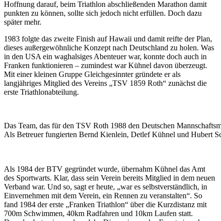
Hoffnung darauf, beim Triathlon abschließenden Marathon damit
punkten zu können, sollte sich jedoch nicht erfüllen. Doch dazu
später mehr.
1983 folgte das zweite Finish auf Hawaii und damit reifte der Plan,
dieses außergewöhnliche Konzept nach Deutschland zu holen. Was
in den USA ein waghalsiges Abenteuer war, konnte doch auch in
Franken funktionieren – zumindest war Kühnel davon überzeugt.
Mit einer kleinen Gruppe Gleichgesinnter gründete er als
langjähriges Mitglied des Vereins „TSV 1859 Roth“ zunächst die
erste Triathlonabteilung.
Das Team, das für den TSV Roth 1988 den Deutschen Mannschaftsmeist
Als Betreuer fungierten Bernd Kienlein, Detlef Kühnel und Hubert Sch
Als 1984 der BTV gegründet wurde, übernahm Kühnel das Amt
des Sportwarts. Klar, dass sein Verein bereits Mitglied in dem neuen
Verband war. Und so, sagt er heute, „war es selbstverständlich, in
Einvernehmen mit dem Verein, ein Rennen zu veranstalten“. So
fand 1984 der erste „Franken Triathlon“ über die Kurzdistanz mit
700m Schwimmen, 40km Radfahren und 10km Laufen statt.