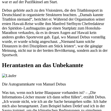
war er auf der Pazifikinsel am Start.
Debus gehörte auch zu den Visionären, die den Triathlonsport in
Deutschland in organisierte Strukturen brachten. „Damals kannte
Triathlon niemand“, berichtet er. Während der Organisation seiner
ersten Hawaii-Reise wollte ihm Manfred Steffnym Chefredakteur
des Spiridon
–
Laufmagazins gar einen Startplatz zum Honolulu-
Marathon verkaufen, da es in dessen Augen auf Hawaii kein
anderes großes Sportevent gab. Egal, wo Manuel Debus vorstellig
wurde, er wurde schräg angeschaut. „Niemand kann solche
Distanzen in drei Disziplinen am Stück leisten“, war die gängige
Meinung, nicht nur in der breiten Bevölkerung, sondern auch in der
Sportwelt.
Herantasten an das Unbekannte
Die Autogrammkarte von Manuel Debus
Was tun, wenn noch keine Blaupause vorhanden ist? – „Die
Informations-Löcher musste ich dann selbst füllen“, erzählt Debus.
„Ich wusste nicht, wie ich an die Sache herangehen sollte. Ich habe
mich also herangetastet. Zum Beispiel haben Detlef und ich in der
Sauna trainiert, um die klimatischen Bedingungen zu simulieren.