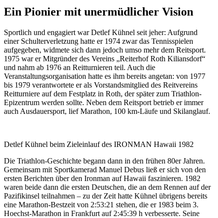
Ein Pionier mit unermüdlicher Vision
Sportlich und engagiert war Detlef Kühnel seit jeher: Aufgrund
einer Schulterverletzung hatte er 1974 zwar das Tennisspielen
aufgegeben, widmete sich dann jedoch umso mehr dem Reitsport.
1975 war er Mitgründer des Vereins „Reiterhof Roth Kiliansdorf“
und nahm ab 1976 an Reitturnieren teil. Auch die
Veranstaltungsorganisation hatte es ihm bereits angetan: von 1977
bis 1979 verantwortete er als Vorstandsmitglied des Reitvereins
Reitturniere auf dem Festplatz in Roth, der später zum Triathlon-
Epizentrum werden sollte. Neben dem Reitsport betrieb er immer
auch Ausdauersport, lief Marathon, 100 km-Läufe und Skilanglauf.
Detlef Kühnel beim Zieleinlauf des IRONMAN Hawaii 1982
Die Triathlon-Geschichte begann dann in den frühen 80er Jahren.
Gemeinsam mit Sportkamerad Manuel Debus ließ er sich von den
ersten Berichten über den Ironman auf Hawaii faszinieren. 1982
waren beide dann die ersten Deutschen, die an dem Rennen auf der
Pazifikinsel teilnahmen – zu der Zeit hatte Kühnel übrigens bereits
eine Marathon-Bestzeit von 2:53:21 stehen, die er 1983 beim 3.
Hoechst-Marathon in Frankfurt auf 2:45:39 h verbesserte. Seine