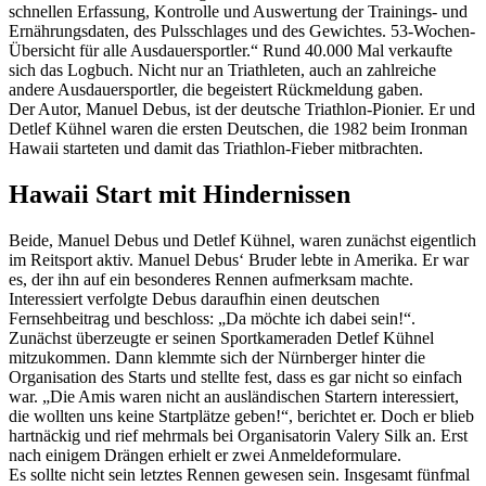
schnellen Erfassung, Kontrolle und Auswertung der Trainings- und
Ernährungsdaten, des P
ulsschlages und des Gewichtes. 53-Wochen-
Übersicht für alle Ausdauersportler.“
Rund 40.000 Mal verkaufte
sich das Logbuch. Nicht nur an Triathleten, auch an zahlreiche
andere Ausdauersportler, die begeistert Rückmeldung gaben.
Der Autor, Manuel Debus, ist der deutsche Triathlon-Pionier. Er und
Detlef Kühnel waren die ersten Deutschen, die 1982 beim Ironman
Hawaii starteten und damit das Triathlon-Fieber mitbrachten.
Hawaii Start mit Hindernissen
Beide, Manuel Debus und Detlef Kühnel, waren zunächst eigentlich
im Reitsport aktiv. Manuel Debus‘ Bruder lebte in Amerika. Er war
es, der ihn auf ein besonderes Rennen aufmerksam machte.
Interessiert verfolgte Debus daraufhin einen deutschen
Fernsehbeitrag und beschloss: „Da möchte ich dabei sein!“.
Zunächst überzeugte er seinen Sportkameraden Detlef Kühnel
mitzukommen. Dann klemmte sich der Nürnberger hinter die
Organisation des Starts und stellte fest, dass es gar nicht so einfach
war. „Die Amis waren nicht an ausländischen Startern interessiert,
die wollten uns keine Startplätze geben!“, berichtet er. Doch er blieb
hartnäckig und rief mehrmals bei Organisatorin Valery Silk an. Erst
nach einigem Drängen erhielt er zwei Anmeldeformulare.
Es sollte nicht sein letztes Rennen gewesen sein. Insgesamt fünfmal