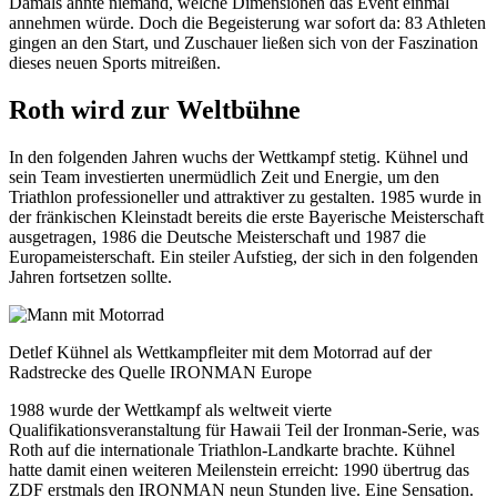
Damals ahnte niemand, welche Dimensionen das Event einmal
annehmen würde. Doch die Begeisterung war sofort da: 83 Athleten
gingen an den Start, und Zuschauer ließen sich von der Faszination
dieses neuen Sports mitreißen.
Roth wird zur Weltbühne
In den folgenden Jahren wuchs der Wettkampf stetig. Kühnel und
sein Team investierten unermüdlich Zeit und Energie, um den
Triathlon professioneller und attraktiver zu gestalten. 1985 wurde in
der fränkischen Kleinstadt bereits die erste Bayerische Meisterschaft
ausgetragen, 1986 die Deutsche Meisterschaft und 1987 die
Europameisterschaft. Ein steiler Aufstieg, der sich in den folgenden
Jahren fortsetzen sollte.
Detlef Kühnel als Wettkampfleiter mit dem Motorrad auf der
Radstrecke des Quelle IRONMAN Europe
1988 wurde der Wettkampf als weltweit vierte
Qualifikationsveranstaltung für Hawaii Teil der Ironman-Serie, was
Roth auf die internationale Triathlon-Landkarte brachte. Kühnel
hatte damit einen weiteren Meilenstein erreicht: 1990 übertrug das
ZDF erstmals den IRONMAN neun Stunden live. Eine Sensation.