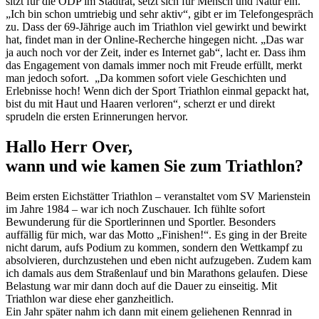
sitzt für die ÖDP im Stadtrat, setzt sich für Mensch und Natur ein.
„Ich bin schon umtriebig und sehr aktiv“, gibt er im Telefongespräch
zu. Dass der 69-Jährige auch im Triathlon viel gewirkt und bewirkt
hat, findet man in der Online-Recherche hingegen nicht. „Das war
ja auch noch vor der Zeit, inder es Internet gab“, lacht er. Dass ihm
das Engagement von damals immer noch mit Freude erfüllt, merkt
man jedoch sofort. „Da kommen sofort viele Geschichten und
Erlebnisse hoch! Wenn dich der Sport Triathlon einmal gepackt hat,
bist du mit Haut und Haaren verloren“, scherzt er und direkt
sprudeln die ersten Erinnerungen hervor.
Hallo Herr Over,
w
ann und wie kamen Sie zum Triathlon?
Beim ersten Eichstätter Triathlon – veranstaltet vom SV Marienstein
im Jahre 1984 – war ich noch Zuschauer. Ich fühlte sofort
Bewunderung für die Sportlerinnen und Sportler. Besonders
auffällig für mich, war das Motto „Finishen!“. Es ging in der Breite
nicht darum, aufs Podium zu kommen, sondern den Wettkampf zu
absolvieren, durchzustehen und eben nicht aufzugeben. Zudem kam
ich damals aus dem Straßenlauf und bin Marathons gelaufen. Diese
Belastung war mir dann doch auf die Dauer zu einseitig. Mit
Triathlon war diese eher ganzheitlich.
Ein Jahr später nahm ich dann mit einem geliehenen Rennrad in