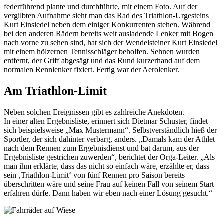
federführend plante und durchführte, mit einem Foto. Auf der
vergilbten Aufnahme sieht man das Rad des Triathlon-Urgesteins
Kurt Einsiedel neben dem einiger Konkurrenten stehen. Während
bei den anderen Rädern bereits weit ausladende Lenker mit Bogen
nach vorne zu sehen sind, hat sich der Wendelsteiner Kurt Einsiedel
mit einem hölzernen Tennisschläger beholfen. Sehnen wurden
entfernt, der Griff abgesägt und das Rund kurzerhand auf dem
normalen Rennlenker fixiert. Fertig war der Aerolenker.
Am Triathlon-Limit
Neben solchen Ereignissen gibt es zahlreiche Anekdoten.
In einer alten Ergebnisliste, erinnert sich Dietmar Schuster, findet
sich beispielsweise „Max Mustermann“. Selbstverständlich hieß der
Sportler, der sich dahinter verbarg, anders. „Damals kam der Athlet
nach dem Rennen zum Ergebnisdienst und bat darum, aus der
Ergebnisliste gestrichen zuwerden“, berichtet der Orga-Leiter. „Als
man ihm erklärte, dass das nicht so einfach wäre, erzählte er, dass
sein ‚Triathlon-Limit‘ von fünf Rennen pro Saison bereits
überschritten wäre und seine Frau auf keinen Fall von seinem Start
erfahren dürfe. Dann haben wir eben nach einer Lösung gesucht.“