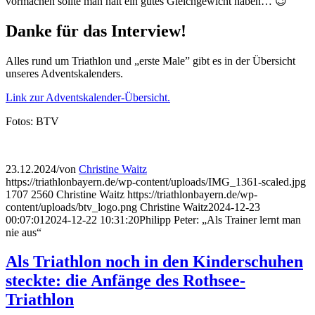
vormachen sollte man halt ein gutes Gleichgewicht haben… 😉
Danke für das Interview!
Alles rund um Triathlon und „erste Male” gibt es in der Übersicht
unseres Adventskalenders.
Link zur Adventskalender-Übersicht.
Fotos: BTV
23.12.2024
/
von
Christine Waitz
https://triathlonbayern.de/wp-content/uploads/IMG_1361-scaled.jpg
1707
2560
Christine Waitz
https://triathlonbayern.de/wp-
content/uploads/btv_logo.png
Christine Waitz
2024-12-23
00:07:01
2024-12-22 10:31:20
Philipp Peter: „Als Trainer lernt man
nie aus“
Als Triathlon noch in den Kinderschuhen
steckte: die Anfänge des Rothsee-
Triathlon