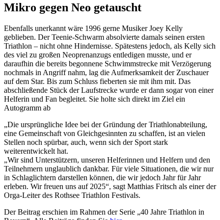
Mikro gegen Neo getauscht
Ebenfalls unerkannt wäre 1996 gerne Musiker Joey Kelly
geblieben. Der Teenie-Schwarm absolvierte damals seinen ersten
Triathlon – nicht ohne Hindernisse. Spätestens jedoch, als Kelly sich
des viel zu großen Neoprenanzugs entledigen musste, und er
daraufhin die bereits begonnene Schwimmstrecke mit Verzögerung
nochmals in Angriff nahm, lag die Aufmerksamkeit der Zuschauer
auf dem Star. Bis zum Schluss fieberten sie mit ihm mit. Das
abschließende Stück der Laufstrecke wurde er dann sogar von einer
Helferin und Fan begleitet. Sie holte sich direkt im Ziel ein
Autogramm ab
„Die ursprüngliche Idee bei der Gründung der Triathlonabteilung,
eine Gemeinschaft von Gleichgesinnten zu schaffen, ist an vielen
Stellen noch spürbar, auch, wenn sich der Sport stark
weiterentwickelt hat.
„Wir sind Unterstützern, unseren Helferinnen und Helfern und den
Teilnehmern unglaublich dankbar. Für viele Situationen, die wir nur
in Schlaglichtern darstellen können, die wir jedoch Jahr für Jahr
erleben. Wir freuen uns auf 2025“, sagt Matthias Fritsch als einer der
Orga-Leiter des Rothsee Triathlon Festivals.
Der Beitrag erschien im Rahmen der Serie „40 Jahre Triathlon in