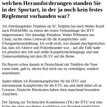
welchen Herausforderungen standen Sie
in der Sportart, in der ja noch kein festes
Reglement vorhanden war?
Als Abteilungsleiter Triathlon im SC Delphin hat mich Walter Knoll
nach Pfofeld/Mfr. zu einem der ersten Verbandstage des BTV
mitgenommen. Der damalige Präsident, Walter Pöhlmann aus
Cham, suchte einen Lehrwart für die Kampfrichter- und
Übungsleiterausbildung. Ich weiß nicht, wer damals durchgestochen
hat, dass ich Aktiver und Polizeibeamter war – auf alle Fälle hatte
ich plötzlich den Job und stellte Kampfrichterlehrgänge und eine
Trainerausbildung mit dem BLSV auf die Beine.
Da Bayern schon damals in Deutschland mit Triathlon die Nase
vorne hatte, galt es, diesen Ruf nicht nur zu verteidigen, sondern
auszubauen.
Später bildete ich Bundeskampfrichter für die DTU und
internationale Kampfrichter für die ETU aus und stieß dabei oft an
Grenzen. Deutsche Bürokraten haben eben manchmal besondere
Ansichten.
Der Sprung zur Technischen Kommission (TK) der DTU war eine
Folge der oben erwähnten Ausbildung von Bundeskampfrichtern.