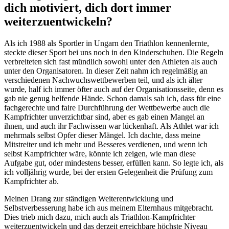
dich motiviert, dich dort immer
weiterzuentwickeln?
Als ich 1988 als Sportler in Ungarn den Triathlon kennenlernte,
steckte dieser Sport bei uns noch in den Kinderschuhen. Die Regeln
verbreiteten sich fast mündlich sowohl unter den Athleten als auch
unter den Organisatoren. In dieser Zeit nahm ich regelmäßig an
verschiedenen Nachwuchswettbewerben teil, und als ich älter
wurde, half ich immer öfter auch auf der Organisationsseite, denn es
gab nie genug helfende Hände. Schon damals sah ich, dass für eine
fachgerechte und faire Durchführung der Wettbewerbe auch die
Kampfrichter unverzichtbar sind, aber es gab einen Mangel an
ihnen, und auch ihr Fachwissen war lückenhaft. Als Athlet war ich
mehrmals selbst Opfer dieser Mängel. Ich dachte, dass meine
Mitstreiter und ich mehr und Besseres verdienen, und wenn ich
selbst Kampfrichter wäre, könnte ich zeigen, wie man diese
Aufgabe gut, oder mindestens besser, erfüllen kann. So legte ich, als
ich volljährig wurde, bei der ersten Gelegenheit die Prüfung zum
Kampfrichter ab.
Meinen Drang zur ständigen Weiterentwicklung und
Selbstverbesserung habe ich aus meinem Elternhaus mitgebracht.
Dies trieb mich dazu, mich auch als Triathlon-Kampfrichter
weiterzuentwickeln und das derzeit erreichbare höchste Niveau