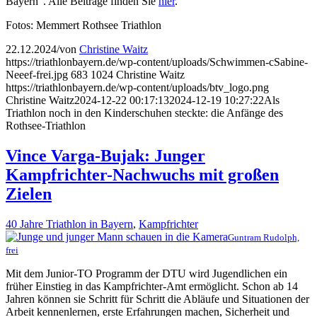
Bayern“. Alle Beiträge finden Sie
hier
.
Fotos: Memmert Rothsee Triathlon
22.12.2024
/
von
Christine Waitz
https://triathlonbayern.de/wp-content/uploads/Schwimmen-cSabine-
Neeef-frei.jpg
683
1024
Christine Waitz
https://triathlonbayern.de/wp-content/uploads/btv_logo.png
Christine Waitz
2024-12-22 00:17:13
2024-12-19 10:27:22
Als
Triathlon noch in den Kinderschuhen steckte: die Anfänge des
Rothsee-Triathlon
Vince Varga-Bujak: Junger
Kampfrichter-Nachwuchs mit großen
Zielen
40 Jahre Triathlon in Bayern
,
Kampfrichter
Guntram Rudolph,
frei
Mit dem Junior-TO Programm der DTU wird Jugendlichen ein
früher Einstieg in das Kampfrichter-Amt ermöglicht. Schon ab 14
Jahren können sie Schritt für Schritt die Abläufe und Situationen der
Arbeit kennenlernen, erste Erfahrungen machen, Sicherheit und