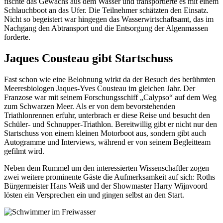
fischte das Gewächs aus dem Wasser und transportierte es mit einem
Schlauchboot an das Ufer. Die Teilnehmer schätzten den Einsatz.
Nicht so begeistert war hingegen das Wasserwirtschaftsamt, das im
Nachgang den Abtransport und die Entsorgung der Algenmassen
forderte.
Jaques Cousteau gibt Startschuss
Fast schon wie eine Belohnung wirkt da der Besuch des berühmten
Meeresbiologen Jaques-Yves Cousteau im gleichen Jahr. Der
Franzose war mit seinem Forschungsschiff „Calypso“ auf dem Weg
zum Schwarzen Meer. Als er von dem bevorstehenden
Triathlonrennen erfuhr, unterbrach er diese Reise und besucht den
Schüler- und Schnupper-Triathlon. Bereitwillig gibt er nicht nur den
Startschuss von einem kleinen Motorboot aus, sondern gibt auch
Autogramme und Interviews, während er von seinem Begleitteam
gefilmt wird.
Neben dem Rummel um den interessierten Wissenschaftler zogen
zwei weitere prominente Gäste die Aufmerksamkeit auf sich: Roths
Bürgermeister Hans Weiß und der Showmaster Harry Wijnvoord
lösten ein Versprechen ein und gingen selbst an den Start.