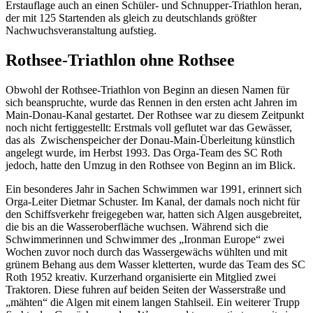
Erstauflage auch an einen Schüler- und Schnupper-Triathlon heran,
der mit 125 Startenden als gleich zu deutschlands größter
Nachwuchsveranstaltung aufstieg.
Rothsee-Triathlon ohne Rothsee
Obwohl der Rothsee-Triathlon von Beginn an diesen Namen für
sich beanspruchte, wurde das Rennen in den ersten acht Jahren im
Main-Donau-Kanal gestartet. Der Rothsee war zu diesem Zeitpunkt
noch nicht fertiggestellt: Erstmals voll geflutet war das Gewässer,
das als Zwischenspeicher der Donau-Main-Überleitung künstlich
angelegt wurde, im Herbst 1993. Das Orga-Team des SC Roth
jedoch, hatte den Umzug in den Rothsee von Beginn an im Blick.
Ein besonderes Jahr in Sachen Schwimmen war 1991, erinnert sich
Orga-Leiter Dietmar Schuster. Im Kanal, der damals noch nicht für
den Schiffsverkehr freigegeben war, hatten sich Algen ausgebreitet,
die bis an die Wasseroberfläche wuchsen. Während sich die
Schwimmerinnen und Schwimmer des „Ironman Europe“ zwei
Wochen zuvor noch durch das Wassergewächs wühlten und mit
grünem Behang aus dem Wasser kletterten, wurde das Team des SC
Roth 1952 kreativ. Kurzerhand organisierte ein Mitglied zwei
Traktoren. Diese fuhren auf beiden Seiten der Wasserstraße und
„mähten“ die Algen mit einem langen Stahlseil. Ein weiterer Trupp