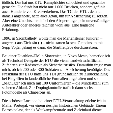
tödlich. Das hat uns ETU-Kampfrichter schockiert und sprachlos
gemacht. Die Stadt hat nicht nur 1.000 Brücken, sondern gefühlt
auch Hunderte von Kreisverkehren. Das TC der ETU, dem ich
damals angehörte, hatte alles getan, um für Absicherung zu sorgen.
Aber eine Unachtsamkeit bei den Absperrungen, ein unverständiger
Autofahrer oder anderes reichten wohl aus. Eine tragische
Erfahrung.
1996, in Szombathely, wollte man die Mariensteiner Junioren –
angereist aus Eichstätt (!) – nicht starten lassen. Gemeinsam mit
Sepp Vogel gelang es dann, die Startfreigabe durchzusetzen.
Bei einer Duathlon-EM in Slowenien, in Novo Mesto, bemerkte ich
als Technical Delegate der ETU die vielen landwirtschaftlichen
Zufahrten zur Radstrecke als Sicherheitsrisiko. Daraufhin fragte man
mich, ob ich 200 oder 300 Soldaten zur Absicherung benötigte. Das
Präsidium der ETU hatte uns TDs grundsätzlich zu Zurückhaltung
bei Eingriffen in landesübliche Formalien angehalten und so
„begnügte“ ich mich mit 100 Uniformierten – die Mindestzahl zum
sicheren Ablauf. Zur Dopingkontrolle traf ich dann sechs
Fotomodelle als Chaperons an.
Die schönste Location bei einer ETU-Veranstaltung erlebte ich in
Mafra, Portugal, vor einem riesigen historischen Gebäude. Einem
Barockpalast, der als Wettkampfzentrale und Zieleinlauf diente.