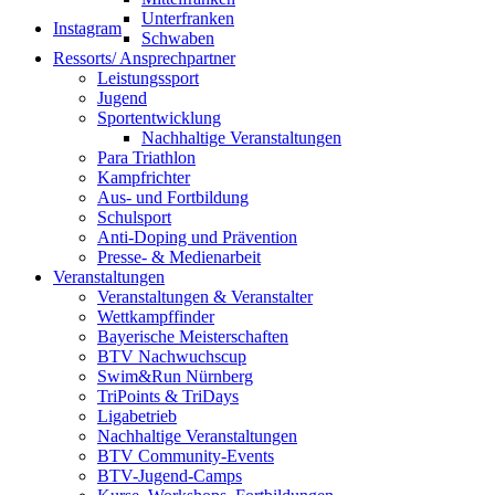
Unterfranken
Instagram
Schwaben
Ressorts/ Ansprechpartner
Leistungssport
Jugend
Sportentwicklung
Nachhaltige Veranstaltungen
Para Triathlon
Kampfrichter
Aus- und Fortbildung
Schulsport
Anti-Doping und Prävention
Presse- & Medienarbeit
Veranstaltungen
Veranstaltungen & Veranstalter
Wettkampffinder
Bayerische Meisterschaften
BTV Nachwuchscup
Swim&Run Nürnberg
TriPoints & TriDays
Ligabetrieb
Nachhaltige Veranstaltungen
BTV Community-Events
BTV-Jugend-Camps