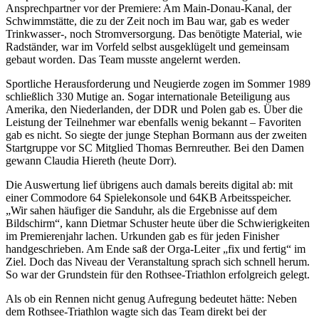
Ansprechpartner vor der Premiere: Am Main-Donau-Kanal, der
Schwimmstätte, die zu der Zeit noch im Bau war, gab es weder
Trinkwasser-, noch Stromversorgung. Das benötigte Material, wie
Radständer, war im Vorfeld selbst ausgeklügelt und gemeinsam
gebaut worden. Das Team musste angelernt werden.
Sportliche Herausforderung und Neugierde zogen im Sommer 1989
schließlich 330 Mutige an. Sogar internationale Beteiligung aus
Amerika, den Niederlanden, der DDR und Polen gab es. Über die
Leistung der Teilnehmer war ebenfalls wenig bekannt – Favoriten
gab es nicht. So siegte der junge Stephan Bormann aus der zweiten
Startgruppe vor SC Mitglied Thomas Bernreuther. Bei den Damen
gewann Claudia Hiereth (heute Dorr).
Die Auswertung lief übrigens auch damals bereits digital ab: mit
einer Commodore 64 Spielekonsole und 64KB Arbeitsspeicher.
„Wir sahen häufiger die Sanduhr, als die Ergebnisse auf dem
Bildschirm“, kann Dietmar Schuster heute über die Schwierigkeiten
im Premierenjahr lachen. Urkunden gab es für jeden Finisher
handgeschrieben. Am Ende saß der Orga-Leiter „fix und fertig“ im
Ziel. Doch das Niveau der Veranstaltung sprach sich schnell herum.
So war der Grundstein für den Rothsee-Triathlon erfolgreich gelegt.
Als ob ein Rennen nicht genug Aufregung bedeutet hätte: Neben
dem Rothsee-Triathlon wagte sich das Team direkt bei der