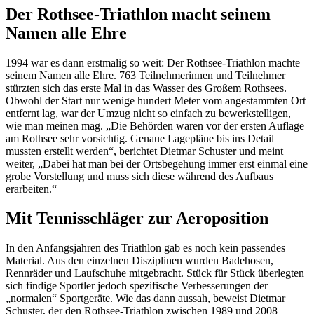
Der Rothsee-Triathlon macht seinem
Namen alle Ehre
1994 war es dann erstmalig so weit: Der Rothsee-Triathlon machte
seinem Namen alle Ehre. 763 Teilnehmerinnen und Teilnehmer
stürzten sich das erste Mal in das Wasser des Großem Rothsees.
Obwohl der Start nur wenige hundert Meter vom angestammten Ort
entfernt lag, war der Umzug nicht so einfach zu bewerkstelligen,
wie man meinen mag. „Die Behörden waren vor der ersten Auflage
am Rothsee sehr vorsichtig. Genaue Lagepläne bis ins Detail
mussten erstellt werden“, berichtet Dietmar Schuster und meint
weiter, „Dabei hat man bei der Ortsbegehung immer erst einmal eine
grobe Vorstellung und muss sich diese während des Aufbaus
erarbeiten.“
Mit Tennisschläger zur Aeroposition
In den Anfangsjahren des Triathlon gab es noch kein passendes
Material. Aus den einzelnen Disziplinen wurden Badehosen,
Rennräder und Laufschuhe mitgebracht. Stück für Stück überlegten
sich findige Sportler jedoch spezifische Verbesserungen der
„normalen“ Sportgeräte. Wie das dann aussah, beweist Dietmar
Schuster, der den Rothsee-Triathlon zwischen 1989 und 2008