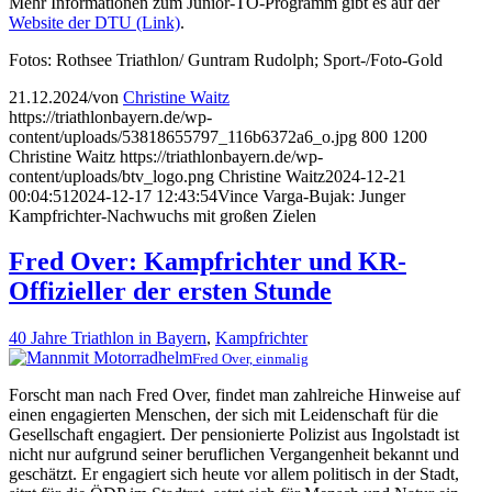
Mehr Informationen zum Junior-TO-Programm gibt es auf der
Website der DTU (Link)
.
Fotos: Rothsee Triathlon/ Guntram Rudolph; Sport-/Foto-Gold
21.12.2024
/
von
Christine Waitz
https://triathlonbayern.de/wp-
content/uploads/53818655797_116b6372a6_o.jpg
800
1200
Christine Waitz
https://triathlonbayern.de/wp-
content/uploads/btv_logo.png
Christine Waitz
2024-12-21
00:04:51
2024-12-17 12:43:54
Vince Varga-Bujak: Junger
Kampfrichter-Nachwuchs mit großen Zielen
Fred Over: Kampfrichter und KR-
Offizieller der ersten Stunde
40 Jahre Triathlon in Bayern
,
Kampfrichter
Fred Over, einmalig
Forscht man nach Fred Over, findet man zahlreiche Hinweise auf
einen engagierten Menschen, der sich mit Leidenschaft für die
Gesellschaft engagiert. Der pensionierte Polizist aus Ingolstadt ist
nicht nur aufgrund seiner beruflichen Vergangenheit bekannt und
geschätzt. Er engagiert sich heute vor allem politisch in der Stadt,