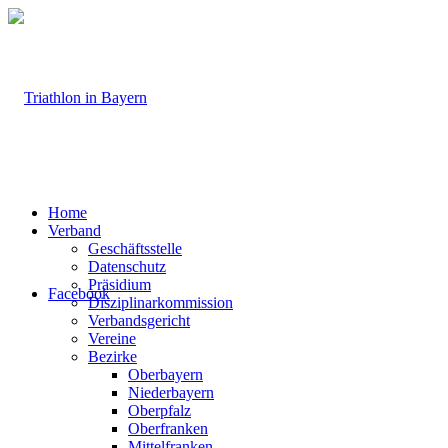
Home
Verband
Geschäftsstelle
Datenschutz
Präsidium
Facebook
Disziplinarkommission
Verbandsgericht
Vereine
Bezirke
Oberbayern
Niederbayern
Oberpfalz
Oberfranken
Mittelfranken