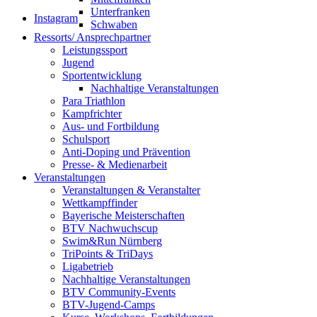
Unterfranken
Instagram
Schwaben
Ressorts/ Ansprechpartner
Leistungssport
Jugend
Sportentwicklung
Nachhaltige Veranstaltungen
Para Triathlon
Kampfrichter
Aus- und Fortbildung
Schulsport
Anti-Doping und Prävention
Presse- & Medienarbeit
Veranstaltungen
Veranstaltungen & Veranstalter
Wettkampffinder
Bayerische Meisterschaften
BTV Nachwuchscup
Swim&Run Nürnberg
TriPoints & TriDays
Ligabetrieb
Nachhaltige Veranstaltungen
BTV Community-Events
BTV-Jugend-Camps