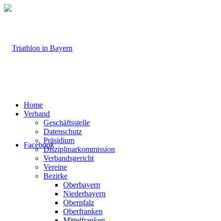
Home
Verband
Geschäftsstelle
Datenschutz
Präsidium
Facebook
Disziplinarkommission
Verbandsgericht
Vereine
Bezirke
Oberbayern
Niederbayern
Oberpfalz
Oberfranken
Mittelfranken