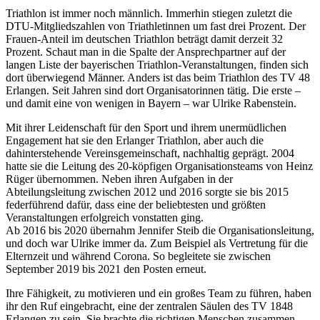
Triathlon ist immer noch männlich. Immerhin stiegen zuletzt die
DTU-Mitgliedszahlen von Triathletinnen um fast drei Prozent. Der
Frauen-Anteil im deutschen Triathlon beträgt damit derzeit 32
Prozent. Schaut man in die Spalte der Ansprechpartner auf der
langen Liste der bayerischen Triathlon-Veranstaltungen, finden sich
dort überwiegend Männer. Anders ist das beim Triathlon des TV 48
Erlangen. Seit Jahren sind dort Organisatorinnen tätig. Die erste –
und damit eine von wenigen in Bayern – war Ulrike Rabenstein.
Mit ihrer Leidenschaft für den Sport und ihrem unermüdlichen
Engagement hat sie den Erlanger Triathlon, aber auch die
dahinterstehende Vereinsgemeinschaft, nachhaltig geprägt. 2004
hatte sie die Leitung des 20-köpfigen Organisationsteams von Heinz
Rüger übernommen. Neben ihren Aufgaben in der
Abteilungsleitung zwischen 2012 und 2016 sorgte sie bis 2015
federführend dafür, dass eine der beliebtesten und größten
Veranstaltungen erfolgreich vonstatten ging.
Ab 2016 bis 2020 übernahm Jennifer Steib die Organisationsleitung,
und doch war Ulrike immer da. Zum Beispiel als Vertretung für die
Elternzeit und während Corona. So begleitete sie zwischen
September 2019 bis 2021 den Posten erneut.
Ihre Fähigkeit, zu motivieren und ein großes Team zu führen, haben
ihr den Ruf eingebracht, eine der zentralen Säulen des TV 1848
Erlangen zu sein. Sie brachte die richtigen Menschen zusammen,