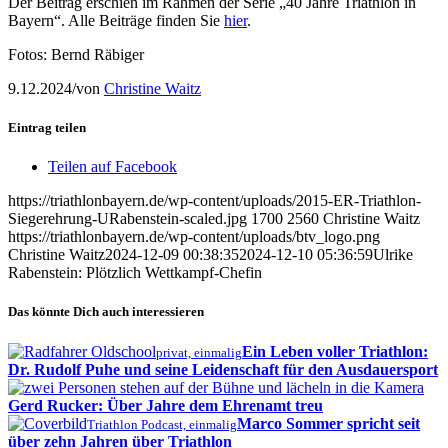
Der Beitrag erschien im Rahmen der Serie „40 Jahre Triathlon in
Bayern“. Alle Beiträge finden Sie
hier
.
Fotos: Bernd Räbiger
9.12.2024
/
von
Christine Waitz
Eintrag teilen
Teilen auf Facebook
https://triathlonbayern.de/wp-content/uploads/2015-ER-Triathlon-
Siegerehrung-URabenstein-scaled.jpg
1700
2560
Christine Waitz
https://triathlonbayern.de/wp-content/uploads/btv_logo.png
Christine Waitz
2024-12-09 00:38:35
2024-12-10 05:36:59
Ulrike
Rabenstein: Plötzlich Wettkampf-Chefin
Das könnte Dich auch interessieren
Ein Leben voller Triathlon:
privat, einmalig
Dr. Rudolf Puhe und seine Leidenschaft für den Ausdauersport
Gerd Rucker: Über Jahre dem Ehrenamt treu
Marco Sommer spricht seit
Triathlon Podcast, einmalig
über zehn Jahren über Triathlon