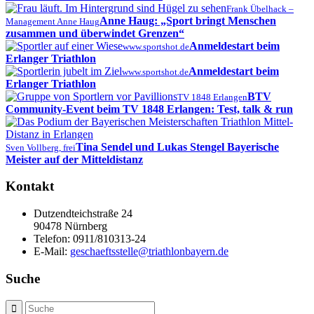
Frank Übelhack –
Anne Haug: „Sport bringt Menschen
Management Anne Haug
zusammen und überwindet Grenzen“
Anmeldestart beim
www.sportshot.de
Erlanger Triathlon
Anmeldestart beim
www.sportshot.de
Erlanger Triathlon
BTV
TV 1848 Erlangen
Community-Event beim TV 1848 Erlangen: Test, talk & run
Tina Sendel und Lukas Stengel Bayerische
Sven Vollberg, frei
Meister auf der Mitteldistanz
Kontakt
Dutzendteichstraße 24
90478 Nürnberg
Telefon:
0911/810313-24
E-Mail:
geschaeftsstelle@triathlonbayern.de
Suche