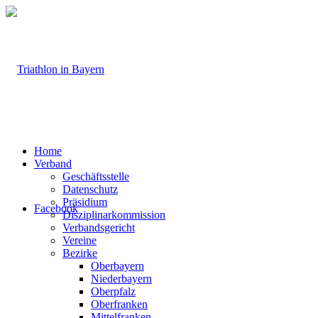
Home
Verband
Geschäftsstelle
Datenschutz
Präsidium
Facebook
Disziplinarkommission
Verbandsgericht
Vereine
Bezirke
Oberbayern
Niederbayern
Oberpfalz
Oberfranken
Mittelfranken