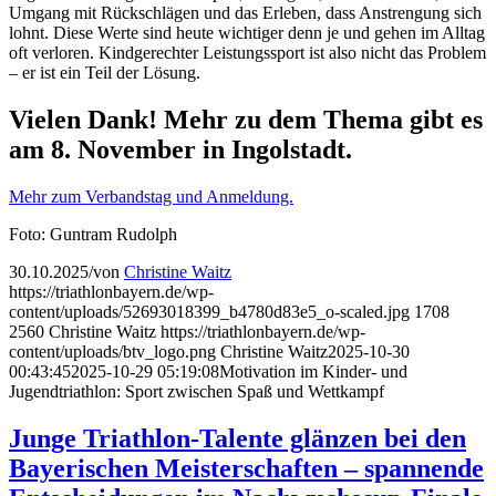
Umgang mit Rückschlägen und das Erleben, dass Anstrengung sich
lohnt. Diese Werte sind heute wichtiger denn je und gehen im Alltag
oft verloren. Kindgerechter Leistungssport ist also nicht das Problem
– er ist ein Teil der Lösung.
Vielen Dank! Mehr zu dem Thema gibt es
am 8. November in Ingolstadt.
Mehr zum Verbandstag und Anmeldung.
Foto: Guntram Rudolph
30.10.2025
/
von
Christine Waitz
https://triathlonbayern.de/wp-
content/uploads/52693018399_b4780d83e5_o-scaled.jpg
1708
2560
Christine Waitz
https://triathlonbayern.de/wp-
content/uploads/btv_logo.png
Christine Waitz
2025-10-30
00:43:45
2025-10-29 05:19:08
Motivation im Kinder- und
Jugendtriathlon: Sport zwischen Spaß und Wettkampf
Junge Triathlon-Talente glänzen bei den
Bayerischen Meisterschaften – spannende