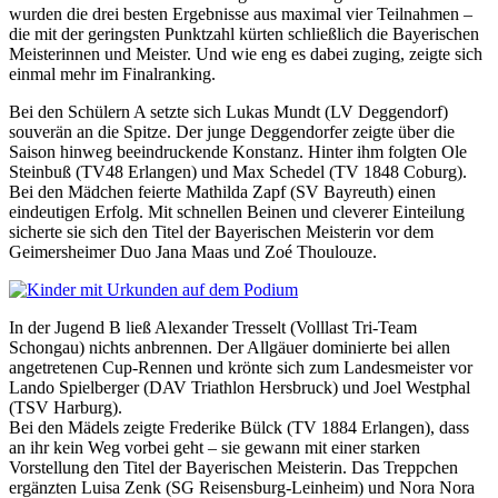
wurden die drei besten Ergebnisse aus maximal vier Teilnahmen –
die mit der geringsten Punktzahl kürten schließlich die Bayerischen
Meisterinnen und Meister. Und wie eng es dabei zuging, zeigte sich
einmal mehr im Finalranking.
Bei den Schülern A setzte sich Lukas Mundt (LV Deggendorf)
souverän an die Spitze. Der junge Deggendorfer zeigte über die
Saison hinweg beeindruckende Konstanz. Hinter ihm folgten Ole
Steinbuß (TV48 Erlangen) und Max Schedel (TV 1848 Coburg).
Bei den Mädchen feierte Mathilda Zapf (SV Bayreuth) einen
eindeutigen Erfolg. Mit schnellen Beinen und cleverer Einteilung
sicherte sie sich den Titel der Bayerischen Meisterin vor dem
Geimersheimer Duo Jana Maas und Zoé Thoulouze.
In der Jugend B ließ Alexander Tresselt (Volllast Tri-Team
Schongau) nichts anbrennen. Der Allgäuer dominierte bei allen
angetretenen Cup-Rennen und krönte sich zum Landesmeister vor
Lando Spielberger (DAV Triathlon Hersbruck) und Joel Westphal
(TSV Harburg).
Bei den Mädels zeigte Frederike Bülck (TV 1884 Erlangen), dass
an ihr kein Weg vorbei geht – sie gewann mit einer starken
Vorstellung den Titel der Bayerischen Meisterin. Das Treppchen
ergänzten Luisa Zenk (SG Reisensburg-Leinheim) und Nora Nora