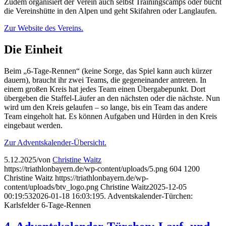
Zudem organisiert der Verein auch selbst Trainingscamps oder bucht
die Vereinshütte in den Alpen und geht Skifahren oder Langlaufen.
Zur Website des Vereins.
Die Einheit
Beim „6-Tage-Rennen“ (keine Sorge, das Spiel kann auch kürzer
dauern), braucht ihr zwei Teams, die gegeneinander antreten. In
einem großen Kreis hat jedes Team einen Übergabepunkt. Dort
übergeben die Staffel-Läufer an den nächsten oder die nächste. Nun
wird um den Kreis gelaufen – so lange, bis ein Team das andere
Team eingeholt hat. Es können Aufgaben und Hürden in den Kreis
eingebaut werden.
Zur Adventskalender-Übersicht.
5.12.2025
/
von
Christine Waitz
https://triathlonbayern.de/wp-content/uploads/5.png
604
1200
Christine Waitz
https://triathlonbayern.de/wp-
content/uploads/btv_logo.png
Christine Waitz
2025-12-05
00:19:53
2026-01-18 16:03:19
5. Adventskalender-Türchen:
Karlsfelder 6-Tage-Rennen