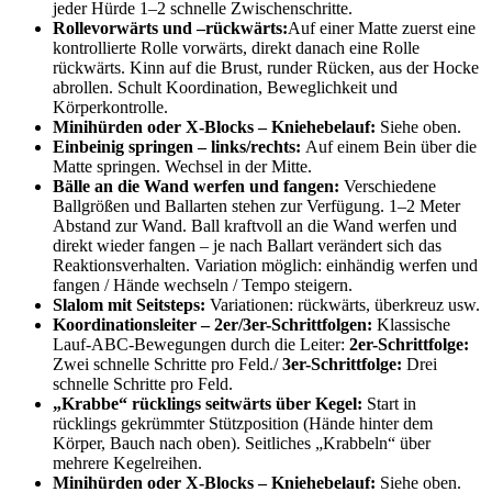
jeder Hürde 1–2 schnelle Zwischenschritte.
Rollevorwärts
und
–
rückwärts:
Auf einer Matte zuerst eine
kontrollierte Rolle vorwärts, direkt danach eine Rolle
rückwärts. Kinn auf die Brust, runder Rücken, aus der Hocke
abrollen. Schult Koordination, Beweglichkeit und
Körperkontrolle.
Minihürden
oder X-Blocks –
Kniehebelauf:
Siehe oben.
Einbeinig
springen – links/
rechts:
Auf einem Bein über die
Matte springen. Wechsel in der Mitte.
Bälle
an die Wand werfen und
fangen:
Verschiedene
Ballgrößen und Ballarten stehen zur Verfügung. 1–2 Meter
Abstand zur Wand. Ball kraftvoll an die Wand werfen und
direkt wieder fangen – je nach Ballart verändert sich das
Reaktionsverhalten. Variation möglich: einhändig werfen und
fangen / Hände wechseln / Tempo steigern.
Slalom
mit
Seitsteps
:
Variationen: rückwärts, überkreuz usw.
Koordinationsleiter
– 2er/
3er-Schrittfolgen:
Klassische
Lauf-ABC-Bewegungen durch die Leiter:
2er-Schrittfolge
:
Zwei schnelle Schritte pro Feld./
3er-Schrittfolge
:
Drei
schnelle Schritte pro Feld.
„
Krabbe“ rücklings seitwärts über
Kegel:
Start in
rücklings gekrümmter Stützposition (Hände hinter dem
Körper, Bauch nach oben). Seitliches „Krabbeln“ über
mehrere Kegelreihen.
Minihürden
oder X-Blocks –
Kniehebelauf:
Siehe oben.