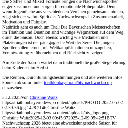
Die Staffel- und Mixed-Formate bringen die Nachwuchssportler
enger zusammen und sorgen für emotionale Höhepunkte. Denn
wenn Jugendliche aus verschiedenen Vereinen gemeinsam antreten,
zeigt sich der wahre Spirit des Nachwuchscups in Zusammenarbeit,
Motivation und Fairplay.
Natürlich geht es auch um Titel: Die Bayerischen Meisterschaften
im Triathlon und Duathlon sind wichtige Wegmarken auf dem Weg
durch die Saison. Doch ebenso wichtig wie Medaillen und
Platzierungen ist der pädagogische Wert der Serie. Die jungen
Sportler sollen lernen, mit Wettkampfsituationen umzugehen,
Verantwortung zu übernehmen und Rücksicht zu zeigen.
Am Ende der Saison wartet dann traditionell die große Siegerehrung
beim Kadertest im Herbst.
Die Rennen, Durchführungsbestimmungen und alle weiteren Infos
können ab sofort unter
triathlonbayern.de/btv-nachwuchscup
einzusehen.
3.12.2025
/
von
Christine Waitz
https://triathlonbayern.de/wp-content/uploads/PHOTO-2022-05-02-
02-39-36.jpg
1428
2146
Christine Waitz
https://triathlonbayern.de/wp-content/uploads/btv_logo.png
Christine Waitz
2025-12-03 00:45:37
2025-12-09 05:42:51
BTV
Nachwuchscup 2026 bietet eine abwechslungsreiche Saison für