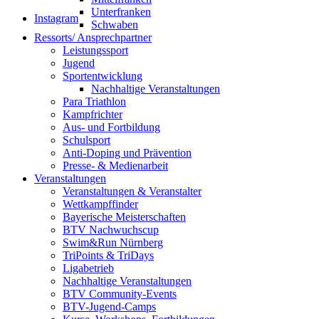
Unterfranken
Instagram
Schwaben
Ressorts/ Ansprechpartner
Leistungssport
Jugend
Sportentwicklung
Nachhaltige Veranstaltungen
Para Triathlon
Kampfrichter
Aus- und Fortbildung
Schulsport
Anti-Doping und Prävention
Presse- & Medienarbeit
Veranstaltungen
Veranstaltungen & Veranstalter
Wettkampffinder
Bayerische Meisterschaften
BTV Nachwuchscup
Swim&Run Nürnberg
TriPoints & TriDays
Ligabetrieb
Nachhaltige Veranstaltungen
BTV Community-Events
BTV-Jugend-Camps