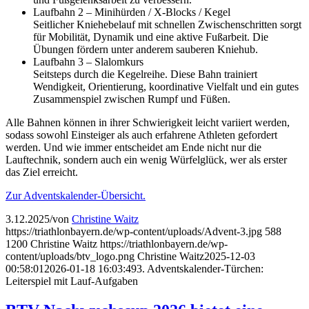
Laufbahn 2 – Minihürden / X-Blocks / Kegel
Seitlicher Kniehebelauf mit schnellen Zwischenschritten sorgt
für Mobilität, Dynamik und eine aktive Fußarbeit. Die
Übungen fördern unter anderem sauberen Kniehub.
Laufbahn 3 – Slalomkurs
Seitsteps durch die Kegelreihe. Diese Bahn trainiert
Wendigkeit, Orientierung, koordinative Vielfalt und ein gutes
Zusammenspiel zwischen Rumpf und Füßen.
Alle Bahnen können in ihrer Schwierigkeit leicht variiert werden,
sodass sowohl Einsteiger als auch erfahrene Athleten gefordert
werden. Und wie immer entscheidet am Ende nicht nur die
Lauftechnik, sondern auch ein wenig Würfelglück, wer als erster
das Ziel erreicht.
Zur Adventskalender-Übersicht.
3.12.2025
/
von
Christine Waitz
https://triathlonbayern.de/wp-content/uploads/Advent-3.jpg
588
1200
Christine Waitz
https://triathlonbayern.de/wp-
content/uploads/btv_logo.png
Christine Waitz
2025-12-03
00:58:01
2026-01-18 16:03:49
3. Adventskalender-Türchen:
Leiterspiel mit Lauf-Aufgaben