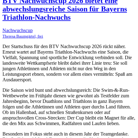
BTV Nachwuchscup 2026 bietet eine
abwechslungsreiche Saison für Bayerns
Triathlon-Nachwuchs
Nachwuchscup
Theresa Baumgärtel, frei
Der Startschuss für den BTV Nachwuchscup 2026 rückt näher.
Erneut wartet auf Bayerns Triathlon-Nachwuchs eine Saison, die
Vielfalt, Spannung und sportliche Entwicklung verbinden soll. Die
landesweite Wettkampfserie bleibt dabei ihrer Linie treu: Sie soll
jungen Athletinnen und Athleten nicht nur den Weg in den
Leistungssport ebnen, sondern vor allem eines vermitteln: Spaß am
Ausdauersport.
Die Saison wird bunt und abwechslungsreich: Die Swim-&-Run-
Wettbewerbe im Frühjahr dienen wie gewohnt als Testfelder zum
Jahresbeginn, bevor Duathlons und Triathlons in ganz Bayern
folgen und die Athletinnen und Athleten quer durchs Land führen.
Ob im Hallenbad, auf schnellen Straßenkursen oder auf
anspruchsvollen Cross-Strecken: Der Cup bleibt ein Magnet für alle,
die den Mix aus Schwimmen, Radfahren und Laufen lieben.
Besonders im Fokus steht auch in diesem Jahr der Teamgedanke.