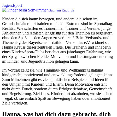
Jugendsport
Gutnram Rudolph
Kinder, die sich kaum bewegen, und andere, die schon im
Grundschulalter hart trainieren – beide Extreme sind im Sportalltag
Realität. Wie schaffen es Trainerinnen, Trainer und Vereine, junge
Athletinnen und Athleten langfristig für den Triathlon zu begeistern,
ohne den Spaß aus den Augen zu verlieren? Beim Verbands- und
Thementag des Bayerischen Triathlon-Verbandes e.V. widmet sich
Hanna Krauss dieser zentralen Frage. Die Trainerin und Inhaberin
eines Kinder-Sport-Clubs berichtet aus jahrelanger Erfahrung, wie
der Spagat zwischen Freude, Motivation und Leistungsorientierung
im Kinder- und Jugendtriathlon gelingen kann.
Im Vortrag zeigt sie, wie Trainings- und Wettkampfgestaltung
kindgerecht, motivierend und entwicklungsfördernd gelingen kann.
Zum Mitnehmen gibt es viele praktischen Beispiele und Ideen für
den Umgang mit Kindern und Eltern. Denn Motivation entsteht
nicht durch Druck, sondern durch Erfolgserlebnisse, Gemeinschaft
und Begeisterung. Ziel ist es, Kinder dort abzuholen, wo sie stehen
– egal, ob sie einfach Spaß an Bewegung haben oder ambitioniert
Ziele verfolgen.
Hanna, was hat dich dazu gebracht, dich