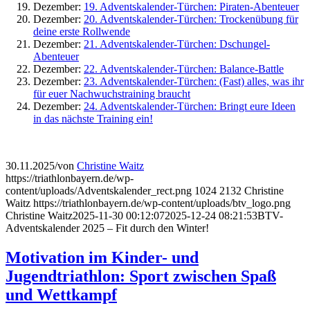
Dezember:
19. Adventskalender-Türchen: Piraten-Abenteuer
Dezember:
20. Adventskalender-Türchen: Trockenübung für
deine erste Rollwende
Dezember:
21. Adventskalender-Türchen: Dschungel-
Abenteuer
Dezember:
22. Adventskalender-Türchen: Balance-Battle
Dezember:
23. Adventskalender-Türchen: (Fast) alles, was ihr
für euer Nachwuchstraining braucht
Dezember:
24. Adventskalender-Türchen: Bringt eure Ideen
in das nächste Training ein!
30.11.2025
/
von
Christine Waitz
https://triathlonbayern.de/wp-
content/uploads/Adventskalender_rect.png
1024
2132
Christine
Waitz
https://triathlonbayern.de/wp-content/uploads/btv_logo.png
Christine Waitz
2025-11-30 00:12:07
2025-12-24 08:21:53
BTV-
Adventskalender 2025 – Fit durch den Winter!
Motivation im Kinder- und
Jugendtriathlon: Sport zwischen Spaß
und Wettkampf