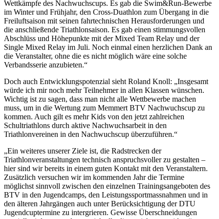
Wettkämpfe des Nachwuchscups. Es gab die Swim&Run-Bewerbe
im Winter und Frühjahr, den Cross-Duathlon zum Übergang in die
Freiluftsaison mit seinen fahrtechnischen Herausforderungen und
die anschließende Triathlonsaison. Es gab einen stimmungsvollen
Abschlüss und Höhepunkte mit der Mixed Team Relay und der
Single Mixed Relay im Juli. Noch einmal einen herzlichen Dank an
die Veranstalter, ohne die es nicht möglich wäre eine solche
Verbandsserie anzubieten.“
Doch auch Entwicklungspotenzial sieht Roland Knoll: „Insgesamt
würde ich mir noch mehr Teilnehmer in allen Klassen wünschen.
Wichtig ist zu sagen, dass man nicht alle Wettbewerbe machen
muss, um in die Wertung zum Memmert BTV Nachwuchscup zu
kommen. Auch gilt es mehr Kids von den jetzt zahlreichen
Schultriathlons durch aktive Nachwuchsarbeit in den
Triathlonvereinen in den Nachwuchscup überzuführen.“
„Ein weiteres unserer Ziele ist, die Radstrecken der
Triathlonveranstaltungen technisch anspruchsvoller zu gestalten –
hier sind wir bereits in einem guten Kontakt mit den Veranstaltern.
Zusätzlich versuchen wir im kommenden Jahr die Termine
möglichst sinnvoll zwischen den einzelnen Trainingsangeboten des
BTV in den Jugendcamps, den Leistungssportmassnahmen und in
den älteren Jahrgängen auch unter Berücksichtigung der DTU
Jugendcuptermine zu intergrieren. Gewisse Überschneidungen