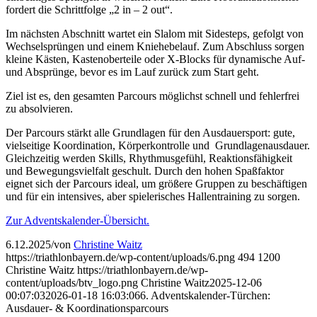
fordert die Schrittfolge „2 in – 2 out“.
Im nächsten Abschnitt wartet ein Slalom mit Sidesteps, gefolgt von
Wechselsprüngen und einem Kniehebelauf. Zum Abschluss sorgen
kleine Kästen, Kastenoberteile oder X-Blocks für dynamische Auf-
und Absprünge, bevor es im Lauf zurück zum Start geht.
Ziel ist es, den gesamten Parcours möglichst schnell und fehlerfrei
zu absolvieren.
Der Parcours stärkt alle Grundlagen für den Ausdauersport: gute,
vielseitige Koordination, Körperkontrolle und Grundlagenausdauer.
Gleichzeitig werden Skills, Rhythmusgefühl, Reaktionsfähigkeit
und Bewegungsvielfalt geschult. Durch den hohen Spaßfaktor
eignet sich der Parcours ideal, um größere Gruppen zu beschäftigen
und für ein intensives, aber spielerisches Hallentraining zu sorgen.
Zur Adventskalender-Übersicht.
6.12.2025
/
von
Christine Waitz
https://triathlonbayern.de/wp-content/uploads/6.png
494
1200
Christine Waitz
https://triathlonbayern.de/wp-
content/uploads/btv_logo.png
Christine Waitz
2025-12-06
00:07:03
2026-01-18 16:03:06
6. Adventskalender-Türchen:
Ausdauer- & Koordinationsparcours