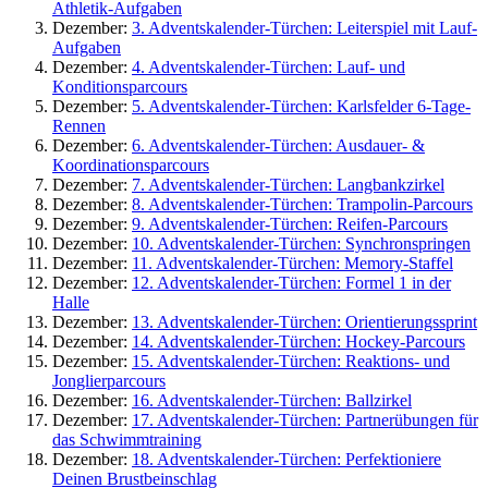
Athletik-Aufgaben
Dezember:
3. Adventskalender-Türchen: Leiterspiel mit Lauf-
Aufgaben
Dezember:
4. Adventskalender-Türchen: Lauf- und
Konditionsparcours
Dezember:
5. Adventskalender-Türchen: Karlsfelder 6-Tage-
Rennen
Dezember:
6. Adventskalender-Türchen: Ausdauer- &
Koordinationsparcours
Dezember:
7. Adventskalender-Türchen: Langbankzirkel
Dezember:
8. Adventskalender-Türchen: Trampolin-Parcours
Dezember:
9. Adventskalender-Türchen: Reifen-Parcours
Dezember:
10. Adventskalender-Türchen: Synchronspringen
Dezember:
11. Adventskalender-Türchen: Memory-Staffel
Dezember:
12. Adventskalender-Türchen: Formel 1 in der
Halle
Dezember:
13. Adventskalender-Türchen: Orientierungssprint
Dezember:
14. Adventskalender-Türchen: Hockey-Parcours
Dezember:
15. Adventskalender-Türchen: Reaktions- und
Jonglierparcours
Dezember:
16. Adventskalender-Türchen: Ballzirkel
Dezember:
17. Adventskalender-Türchen: Partnerübungen für
das Schwimmtraining
Dezember:
18. Adventskalender-Türchen: Perfektioniere
Deinen Brustbeinschlag