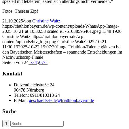
speziell mit letzterem lassen sich allerdings nicht vermeiden.“
Fotos: Theresa Zipf
21.10.2025
/
von
Christine Waitz
https://triathlonbayern.de/wp-content/uploads/WhatsApp-Image-
2025-10-21-at-10.30.53-scaled-e1761038595401.jpeg
1348
1920
Christine Waitz
https://triathlonbayern.de/wp-
content/uploads/btv_logo.png
Christine Waitz
2025-10-21
11:30:19
2025-10-22 19:07:30
Junge Triathlon-Talente glänzen bei
den Bayerischen Meisterschaften – spannende Entscheidungen im
Nachwuchscup-Finale
Seite 5 von 24
«
‹
3
4
5
6
7
›
»
Kontakt
Dutzendteichstraße 24
90478 Nürnberg
Telefon:
0911/810313-24
E-Mail:
geschaeftsstelle@triathlonbayern.de
Suche