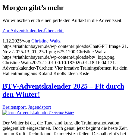
Morgen gibt’s mehr
Wir wünschen euch einen perfekten Auftakt in die Adventszeit!
Zur Adventskalender-Übersicht.
1.12.2025
/
von
Christine Waitz
https://triathlonbayern.de/wp-content/uploads/ChatGPT-Image-21.-
Nov.-2025-13_01_25-1.png
675
1200
Christine Waitz
https://triathlonbayern.de/wp-content/uploads/btv_logo.png
Christine Waitz
2025-12-01 00:10:18
2026-01-18 16:04:12
1.
Adventskalender-Türchen: Vier kreative Trainingsformen für dein
Hallentraining aus Roland Knolls Ideen-Kiste
BTV-Adventskalender 2025 – Fit durch
den Winter!
Breitensport
,
Jugendsport
Christine Waitz
Der Winter ist da, die Tage sind kurz, die Trainingsmotivation
gelegentlich eingeschneit. Doch genau jetzt beginnt die beste Zeit,
um an Kraft, Technik und Teamgeist zu feilen. Deshalb gibt’s bei