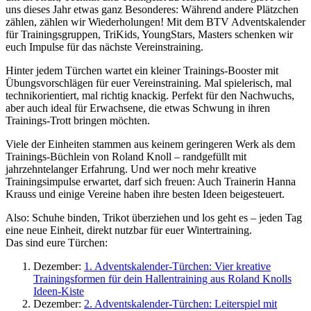
uns dieses Jahr etwas ganz Besonderes: Während andere Plätzchen
zählen, zählen wir Wiederholungen! Mit dem BTV Adventskalender
für Trainingsgruppen, TriKids, YoungStars, Masters schenken wir
euch Impulse für das nächste Vereinstraining.
Hinter jedem Türchen wartet ein kleiner Trainings-Booster mit
Übungsvorschlägen für euer Vereinstraining. Mal spielerisch, mal
technikorientiert, mal richtig knackig. Perfekt für den Nachwuchs,
aber auch ideal für Erwachsene, die etwas Schwung in ihren
Trainings-Trott bringen möchten.
Viele der Einheiten stammen aus keinem geringeren Werk als dem
Trainings-Büchlein von Roland Knoll – randgefüllt mit
jahrzehntelanger Erfahrung. Und wer noch mehr kreative
Trainingsimpulse erwartet, darf sich freuen: Auch Trainerin Hanna
Krauss und einige Vereine haben ihre besten Ideen beigesteuert.
Also: Schuhe binden, Trikot überziehen und los geht es – jeden Tag
eine neue Einheit, direkt nutzbar für euer Wintertraining.
Das sind eure Türchen:
Dezember:
1. Adventskalender-Türchen: Vier kreative
Trainingsformen für dein Hallentraining aus Roland Knolls
Ideen-Kiste
Dezember:
2. Adventskalender-Türchen: Leiterspiel mit