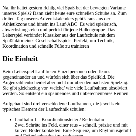
Na, ihr hattet gestern richtig viel Spaß bei der bewegten Variante
unseres Spiels? Dann zieht heute eure schnellen Schuhe an. Zum
dritten Tag unseres Adventskalenders geht’s raus aus der
Athletikzone und hinein ins Lauf-ABC. Es wird spielerisch,
abwechslungsreich und perfekt für jede Hallengruppe. Das
Leiterspiel verbindet Klassiker aus der Laufschule mit dem
Spaßfaktor eines Gesellschaftsspiels. Perfekt, um Technik,
Koordination und schnelle Füße zu trainieren
Die Einheit
Beim Leiterspiel Lauf treten Einzelpersonen oder Teams
gegeneinander an und würfeln sich über das Spielfeld. Die
Augenzahl entscheidet aber nicht nur über den nächsten Spielzug:
Sie gibt gleichzeitig vor, welche/ wie viele Laufbahnen absolviert
werden. So entsteht ein spannendes und unberechenbares Rennen.
Aufgebaut sind drei verschiedene Laufbahnen, die jeweils ein
typisches Element der Lauftechnik schulen:
Laufbahn 1 – Koordinationsleiter / Reifenbahn
Zwei Schritte ins Feld, einer raus – schnell, präzise und mit
kurzen Bodenkontakten. Eine Sequenz, um Rhythmusgefühl
und Fußgelenksarbeit zu verbessern.