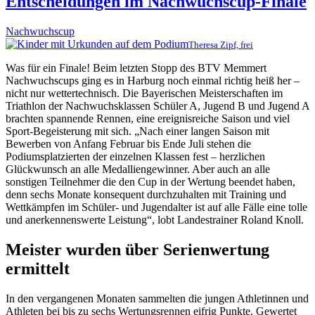
Entscheidungen im Nachwuchscup-Finale
Nachwuchscup
Theresa Zipf, frei
Was für ein Finale! Beim letzten Stopp des BTV Memmert
Nachwuchscups ging es in Harburg noch einmal richtig heiß her –
nicht nur wettertechnisch. Die Bayerischen Meisterschaften im
Triathlon der Nachwuchsklassen Schüler A, Jugend B und Jugend A
brachten spannende Rennen, eine ereignisreiche Saison und viel
Sport-Begeisterung mit sich. „Nach einer langen Saison mit
Bewerben von Anfang Februar bis Ende Juli stehen die
Podiumsplatzierten der einzelnen Klassen fest – herzlichen
Glückwunsch an alle Medalliengewinner. Aber auch an alle
sonstigen Teilnehmer die den Cup in der Wertung beendet haben,
denn sechs Monate konsequent durchzuhalten mit Training und
Wettkämpfen im Schüler- und Jugendalter ist auf alle Fälle eine tolle
und anerkennenswerte Leistung“, lobt Landestrainer Roland Knoll.
Meister wurden über Serienwertung
ermittelt
In den vergangenen Monaten sammelten die jungen Athletinnen und
Athleten bei bis zu sechs Wertungsrennen eifrig Punkte. Gewertet