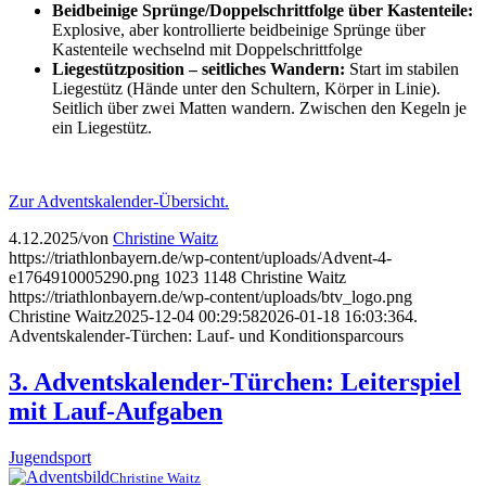
Beidbeinige Sprünge/Doppelschrittfolge
über
Kastenteile:
Explosive, aber kontrollierte beidbeinige Sprünge über
Kastenteile wechselnd mit Doppelschrittfolge
Liegestützposition
– seitliches
Wandern:
Start im stabilen
Liegestütz (Hände unter den Schultern, Körper in Linie).
Seitlich über zwei Matten wandern. Zwischen den Kegeln je
ein Liegestütz.
Zur Adventskalender-Übersicht.
4.12.2025
/
von
Christine Waitz
https://triathlonbayern.de/wp-content/uploads/Advent-4-
e1764910005290.png
1023
1148
Christine Waitz
https://triathlonbayern.de/wp-content/uploads/btv_logo.png
Christine Waitz
2025-12-04 00:29:58
2026-01-18 16:03:36
4.
Adventskalender-Türchen: Lauf- und Konditionsparcours
3. Adventskalender-Türchen: Leiterspiel
mit Lauf-Aufgaben
Jugendsport
Christine Waitz