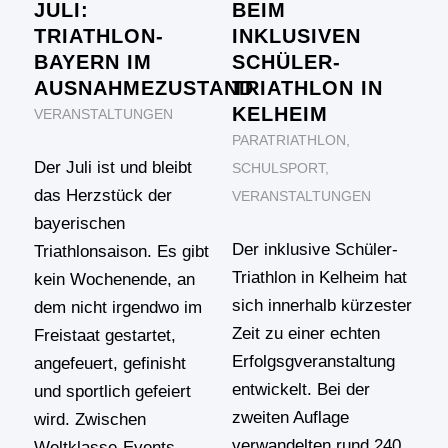
JULI:
BEIM
TRIATHLON-
INKLUSIVEN
BAYERN IM
SCHÜLER-
AUSNAHMEZUSTAND
TRIATHLON IN
KELHEIM
VERANSTALTUNGEN
PARATRIATHLON
,
Der Juli ist und bleibt
SCHULSPORT
,
das Herzstück der
VERANSTALTUNGEN
bayerischen
Der inklusive Schüler-
Triathlonsaison. Es gibt
Triathlon in Kelheim hat
kein Wochenende, an
sich innerhalb kürzester
dem nicht irgendwo im
Zeit zu einer echten
Freistaat gestartet,
Erfolgsgveranstaltung
angefeuert, gefinisht
entwickelt. Bei der
und sportlich gefeiert
zweiten Auflage
wird. Zwischen
verwandelten rund 240
Weltklasse-Events,