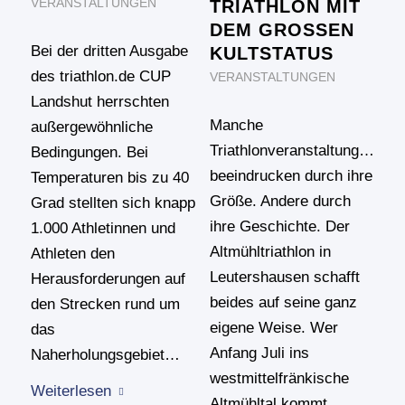
VERANSTALTUNGEN
TRIATHLON MIT
DEM GROSSEN K
Bei der dritten Ausgabe
ULTSTATUS
des triathlon.de CUP
VERANSTALTUNGEN
Landshut herrschten
Manche
außergewöhnliche
Triathlonveranstaltungen
Bedingungen. Bei
beeindrucken durch ihre
Temperaturen bis zu 40
Größe. Andere durch
Grad stellten sich knapp
ihre Geschichte. Der
1.000 Athletinnen und
Altmühltriathlon in
Athleten den
Leutershausen schafft
Herausforderungen auf
beides auf seine ganz
den Strecken rund um
eigene Weise. Wer
das
Anfang Juli ins
Naherholungsgebiet…
westmittelfränkische
Weiterlesen
Altmühltal kommt,