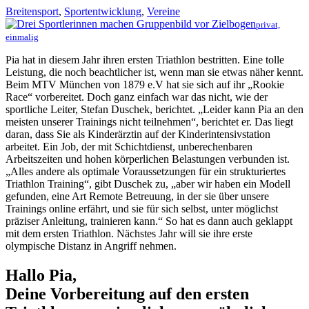
Breitensport
,
Sportentwicklung
,
Vereine
privat,
einmalig
Pia hat in diesem Jahr ihren ersten Triathlon bestritten. Eine tolle
Leistung, die noch beachtlicher ist, wenn man sie etwas näher kennt.
Beim MTV München von 1879 e.V hat sie sich auf ihr „Rookie
Race“ vorbereitet. Doch ganz einfach war das nicht, wie der
sportliche Leiter, Stefan Duschek, berichtet. „Leider kann Pia an den
meisten unserer Trainings nicht teilnehmen“, berichtet er. Das liegt
daran, dass Sie als Kinderärztin auf der Kinderintensivstation
arbeitet. Ein Job, der mit Schichtdienst, unberechenbaren
Arbeitszeiten und hohen körperlichen Belastungen verbunden ist.
„Alles andere als optimale Voraussetzungen für ein strukturiertes
Triathlon Training“, gibt Duschek zu, „aber wir haben ein Modell
gefunden, eine Art Remote Betreuung, in der sie über unsere
Trainings online erfährt, und sie für sich selbst, unter möglichst
präziser Anleitung, trainieren kann.“ So hat es dann auch geklappt
mit dem ersten Triathlon. Nächstes Jahr will sie ihre erste
olympische Distanz in Angriff nehmen.
Hallo Pia,
Deine Vorbereitung auf den ersten