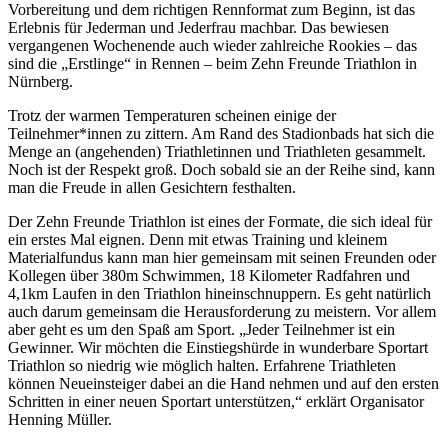
Vorbereitung und dem richtigen Rennformat zum Beginn, ist das
Erlebnis für Jederman und Jederfrau machbar. Das bewiesen
vergangenen Wochenende auch wieder zahlreiche Rookies – das
sind die „Erstlinge“ in Rennen – beim Zehn Freunde Triathlon in
Nürnberg.
Trotz der warmen Temperaturen scheinen einige der
Teilnehmer*innen zu zittern. Am Rand des Stadionbads hat sich die
Menge an (angehenden) Triathletinnen und Triathleten gesammelt.
Noch ist der Respekt groß. Doch sobald sie an der Reihe sind, kann
man die Freude in allen Gesichtern festhalten.
Der Zehn Freunde Triathlon ist eines der Formate, die sich ideal für
ein erstes Mal eignen. Denn mit etwas Training und kleinem
Materialfundus kann man hier gemeinsam mit seinen Freunden oder
Kollegen über 380m Schwimmen, 18 Kilometer Radfahren und
4,1km Laufen in den Triathlon hineinschnuppern. Es geht natürlich
auch darum gemeinsam die Herausforderung zu meistern. Vor allem
aber geht es um den Spaß am Sport. „Jeder Teilnehmer ist ein
Gewinner. Wir möchten die Einstiegshürde in wunderbare Sportart
Triathlon so niedrig wie möglich halten. Erfahrene Triathleten
können Neueinsteiger dabei an die Hand nehmen und auf den ersten
Schritten in einer neuen Sportart unterstützen,“ erklärt Organisator
Henning Müller.