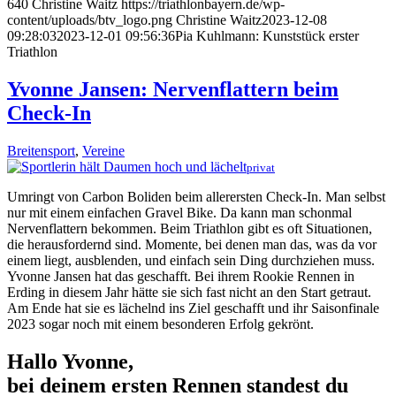
640
Christine Waitz
https://triathlonbayern.de/wp-
content/uploads/btv_logo.png
Christine Waitz
2023-12-08
09:28:03
2023-12-01 09:56:36
Pia Kuhlmann: Kunststück erster
Triathlon
Yvonne Jansen: Nervenflattern beim
Check-In
Breitensport
,
Vereine
privat
Umringt von Carbon Boliden beim allerersten Check-In. Man selbst
nur mit einem einfachen Gravel Bike. Da kann man schonmal
Nervenflattern bekommen. Beim Triathlon gibt es oft Situationen,
die herausfordernd sind. Momente, bei denen man das, was da vor
einem liegt, ausblenden, und einfach sein Ding durchziehen muss.
Yvonne Jansen hat das geschafft. Bei ihrem Rookie Rennen in
Erding in diesem Jahr hätte sie sich fast nicht an den Start getraut.
Am Ende hat sie es lächelnd ins Ziel geschafft und ihr Saisonfinale
2023 sogar noch mit einem besonderen Erfolg gekrönt.
Hallo Yvonne,
bei deinem ersten Rennen standest du