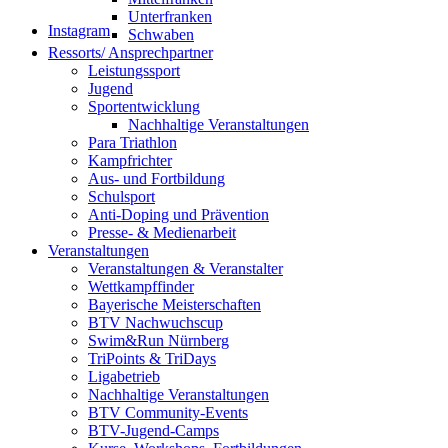
Unterfranken
Instagram
Schwaben
Ressorts/ Ansprechpartner
Leistungssport
Jugend
Sportentwicklung
Nachhaltige Veranstaltungen
Para Triathlon
Kampfrichter
Aus- und Fortbildung
Schulsport
Anti-Doping und Prävention
Presse- & Medienarbeit
Veranstaltungen
Veranstaltungen & Veranstalter
Wettkampffinder
Bayerische Meisterschaften
BTV Nachwuchscup
Swim&Run Nürnberg
TriPoints & TriDays
Ligabetrieb
Nachhaltige Veranstaltungen
BTV Community-Events
BTV-Jugend-Camps