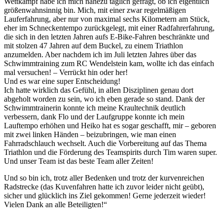
Wettkampf habe ich mich nahezu täglich gefragt, ob ich eigentlich
größenwahnsinnig bin. Mich, mit einer zwar regelmäßigen
Lauferfahrung, aber nur von maximal sechs Kilometern am Stück,
eher im Schneckentempo zurückgelegt, mit einer Radfahrerfahrung,
die sich in den letzten Jahren aufs E-Bike-Fahren beschränkte und
mit stolzen 47 Jahren auf dem Buckel, zu einem Triathlon
anzumelden. Aber nachdem ich im Juli letzten Jahres über das
Schwimmtraining zum RC Wendelstein kam, wollte ich das einfach
mal versuchen! – Verrückt hin oder her!
Und es war eine super Entscheidung!
Ich hatte wirklich das Gefühl, in allen Disziplinen genau dort
abgeholt worden zu sein, wo ich eben gerade so stand. Dank der
Schwimmtrainerin konnte ich meine Kraultechnik deutlich
verbessern, dank Flo und der Laufgruppe konnte ich mein
Lauftempo erhöhen und Heiko hat es sogar geschafft, mir – geboren
mit zwei linken Händen – beizubringen, wie man einen
Fahrradschlauch wechselt. Auch die Vorbereitung auf das Thema
Triathlon und die Förderung des Teamspirits durch Tim waren super.
Und unser Team ist das beste Team aller Zeiten!
Und so bin ich, trotz aller Bedenken und trotz der kurvenreichen
Radstrecke (das Kuvenfahren hatte ich zuvor leider nicht geübt),
sicher und glücklich ins Ziel gekommen! Gerne jederzeit wieder!
Vielen Dank an alle Beteiligten!“