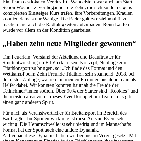
Ein Team des lokalen Vereins RC Wendelstein war auch am Start.
Schon Wochen zuvor begannen die Zehn, die sich zu dem eigens
konzipierten Einsteiger-Kurs trafen, ihre Vorbereitungen. Kraulen
konnten damals nur Wenige. Die Räder galt es ersteinmal fit zu
machen und auch die Radfähigkeiten aufzubauen. Beim Laufen
wurde vor allem an der Kondition gearbeitet.
„Haben zehn neue Mitglieder gewonnen“
Tim Feuerlein, Vorstand der Abteilung und Beauftragter für
Sportentwicklung im BTV erklärt sein Konzept, Neulinge zum
Triathlonsport zu bringen, so: „Ich finde das Format und den
Wettkampf beim Zehn Freunde Triathlon sehr spannend. 2018, bei
der ersten Auflage, war ich mit meinen Freunden aus dem Team als
Helfer dabei. Wir konnten konnten hautnah die Freude der
Teilnehmer*innen spüren. Über 90% der Starter sind „Rookies“ und
die meisten absolvieren dieses Event komplett im Team – das gibt
einen ganz anderen Spirit.
Für mich als Veranstwortlicher für Breitensport im Bereich des
Bauftragten für Sportentwicklung ist diese Art von Event sehr
wichtig. Die Hemmschwelle ist sehr niedrig und im Mannschafts-
Format hat der Sport auch eine andere Dynamik.
Auf genau diese Dynamik haben wir bei uns im Verein gesetzt: Mit