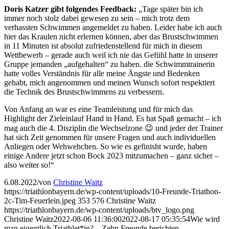
Doris Katzer gibt folgendes Feedback:
„Tage später bin ich
immer noch stolz dabei gewesen zu sein – mich trotz dem
verhassten Schwimmen angemeldet zu haben. Leider habe ich auch
hier das Kraulen nicht erlernen können, aber das Brustschwimmen
in 11 Minuten ist absolut zufriedenstellend für mich in diesem
Wettbewerb – gerade auch weil ich nie das Gefühl hatte in unserer
Gruppe jemanden „aufgehalten“ zu haben. die Schwimmtrainerin
hatte volles Verständnis für alle meine Ängste und Bedenken
gehabt, mich angenommen und meinen Wunsch sofort respektiert
die Technik des Brustschwimmens zu verbessern.
Von Anfang an war es eine Teamleistung und für mich das
Highlight der Zieleinlauf Hand in Hand. Es hat Spaß gemacht – ich
mag auch die 4. Disziplin die Wechselzone 😉 und jeder der Trainer
hat sich Zeit genommen für unsere Fragen und auch individuellen
Anliegen oder Wehwehchen. So wie es gefinisht wurde, haben
einige Andere jetzt schon Bock 2023 mitzumachen – ganz sicher –
also weiter so!“
6.08.2022
/
von
Christine Waitz
https://triathlonbayern.de/wp-content/uploads/10-Freunde-Triathon-
2c-Tim-Feuerlein.jpeg
353
576
Christine Waitz
https://triathlonbayern.de/wp-content/uploads/btv_logo.png
Christine Waitz
2022-08-06 11:36:00
2022-08-17 05:35:54
Wie wird
man eigentlich Triathlet*in? – Zehn Freunde berichten