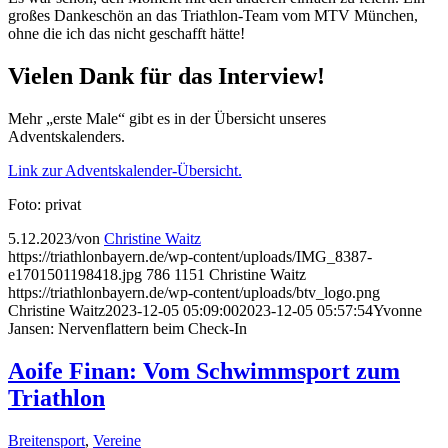
großes Dankeschön an das Triathlon-Team vom MTV München,
ohne die ich das nicht geschafft hätte!
Vielen Dank für das Interview!
Mehr „erste Male“ gibt es in der Übersicht unseres
Adventskalenders.
Link zur Adventskalender-Übersicht.
Foto: privat
5.12.2023
/
von
Christine Waitz
https://triathlonbayern.de/wp-content/uploads/IMG_8387-
e1701501198418.jpg
786
1151
Christine Waitz
https://triathlonbayern.de/wp-content/uploads/btv_logo.png
Christine Waitz
2023-12-05 05:09:00
2023-12-05 05:57:54
Yvonne
Jansen: Nervenflattern beim Check-In
Aoife Finan: Vom Schwimmsport zum
Triathlon
Breitensport
,
Vereine