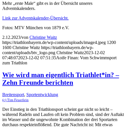
Mehr „erste Male“ gibt es in der Übersicht unseres
Adventskalenders.
Link zur Adventskalender-Übersicht.
Fotos: MTV München von 1879 e.V.
2.12.2023
/
von
Christine Waitz
https://triathlonbayern.de/wp-content/uploads/image4.jpeg
1200
1600
Christine Waitz
https://triathlonbayern.de/wp-
content/uploads/btv_logo.png
Christine Waitz
2023-12-02
07:48:07
2023-12-02 07:51:35
Aoife Finan: Vom Schwimmsport
zum Triathlon
Wie wird man eigentlich Triathlet*in? –
Zehn Freunde berichten
Breitensport
,
Sportentwicklung
(c) Tim Feuerlein
Der Einstieg in den Triathlonsport scheint gar nicht so leicht –
während Radeln und Laufen oft kein Problem sind, sind der Auftakt
im Wasser und die ungewohnte Kombination der drei Sportarten
durchaus respekteinflößend. Die gute Nachricht ist: Mit etwas