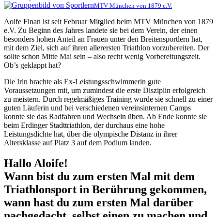
MTV München von 1879 e.V.
Aoife Finan ist seit Februar Mitglied beim MTV München von 1879
e.V. Zu Beginn des Jahres landete sie bei dem Verein, der einen
besonders hohen Anteil an Frauen unter den Breitensportlern hat,
mit dem Ziel, sich auf ihren allerersten Triathlon vorzubereiten. Der
sollte schon Mitte Mai sein – also recht wenig Vorbereitungszeit.
Ob’s geklappt hat?
Die Irin brachte als Ex-Leistungsschwimmerin gute
Voraussetzungen mit, um zumindest die erste Disziplin erfolgreich
zu meistern. Durch regelmäßiges Training wurde sie schnell zu einer
guten Läuferin und bei verschiedenen vereinsinternen Camps
konnte sie das Radfahren und Wechseln üben. Ab Ende konnte sie
beim Erdinger Stadttriathlon, der durchaus eine hohe
Leistungsdichte hat, über die olympische Distanz in ihrer
Altersklasse auf Platz 3 auf dem Podium landen.
Hallo Aloife!
Wann bist du zum ersten Mal mit dem
Triathlonsport in Berührung gekommen,
wann hast du zum ersten Mal darüber
nachgedacht, selbst einen zu machen und