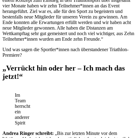
einem Konzept zum Einstieg in den Triathlonsport über insgesamt
vier Monate haben wir zehn Teilnehmer*innen an das Event
herangeführt. Ziel war es, alle für den Sport zu begeistern und
bestenfalls neue Mitglieder für unseren Verein zu gewinnen. Am
Ende konnten alle Erwartungen erfüllt werden und wir haben acht
neue Mitglieder gewonnen. Alle haben die Distanzen am
Wettkampftag sehr gut gemeistert und noch viel wichtiger, aus Zehn
Teilnehmer*innen wurden am Ende zehn Freunde.“
Und was sagen die Sportler*innen nach überstandener Triathlon-
Premiere?
„Verrückt hin oder her – Ich mach das
jetzt!“
Im
Team
herrscht
ein
anderer
Spirit
Andrea Ringer schreibt:
„Bis zur letzten Minute vor dem