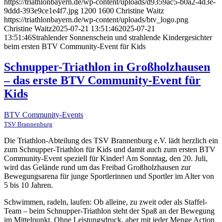
https://triathlonbayern.de/wp-content/uploads/d9359ac5-b0a2-4d3e-
9ddd-393e9ce1e4f7.jpg
1200
1600
Christine Waitz
https://triathlonbayern.de/wp-content/uploads/btv_logo.png
Christine Waitz
2025-07-21 13:51:46
2025-07-21
13:51:46
Strahlender Sonnenschein und strahlende Kindergesichter
beim ersten BTV Community-Event für Kids
Schnupper-Triathlon in Großholzhausen
– das erste BTV Community-Event für
Kids
BTV Community-Events
TSV Brannenburg
Die Triathlon-Abteilung des TSV Brannenburg e.V. lädt herzlich ein
zum Schnupper-Triathlon für Kids und damit auch zum ersten BTV
Community-Event speziell für Kinder! Am Sonntag, den 20. Juli,
wird das Gelände rund um das Freibad Großholzhausen zur
Bewegungsarena für junge Sportlerinnen und Sportler im Alter von
5 bis 10 Jahren.
Schwimmen, radeln, laufen: Ob alleine, zu zweit oder als Staffel-
Team – beim Schnupper-Triathlon steht der Spaß an der Bewegung
im Mittelpunkt. Ohne Leistungsdruck, aber mit jeder Menge Action