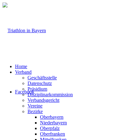
Home
Verband
Geschäftsstelle
Datenschutz
Präsidium
Facebook
Disziplinarkommission
Verbandsgericht
Vereine
Bezirke
Oberbayern
Niederbayern
Oberpfalz
Oberfranken
Mittelfranken