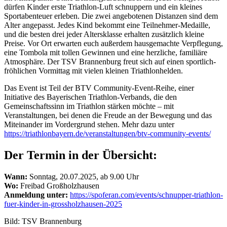
dürfen Kinder erste Triathlon-Luft schnuppern und ein kleines
Sportabenteuer erleben. Die zwei angebotenen Distanzen sind dem
Alter angepasst. Jedes Kind bekommt eine Teilnehmer-Medaille,
und die besten drei jeder Altersklasse erhalten zusätzlich kleine
Preise. Vor Ort erwarten euch außerdem hausgemachte Verpflegung,
eine Tombola mit tollen Gewinnen und eine herzliche, familiäre
Atmosphäre. Der TSV Brannenburg freut sich auf einen sportlich-
fröhlichen Vormittag mit vielen kleinen Triathlonhelden.
Das Event ist Teil der BTV Community-Event-Reihe, einer
Initiative des Bayerischen Triathlon-Verbands, die den
Gemeinschaftssinn im Triathlon stärken möchte – mit
Veranstaltungen, bei denen die Freude an der Bewegung und das
Miteinander im Vordergrund stehen. Mehr dazu unter
https://triathlonbayern.de/veranstaltungen/btv-community-events/
Der Termin in der Übersicht:
Wann:
Sonntag, 20.07.2025, ab 9.00 Uhr
Wo:
Freibad Großholzhausen
Anmeldung unter:
https://spoferan.com/events/schnupper-triathlon-
fuer-kinder-in-grossholzhausen-2025
Bild: TSV Brannenburg