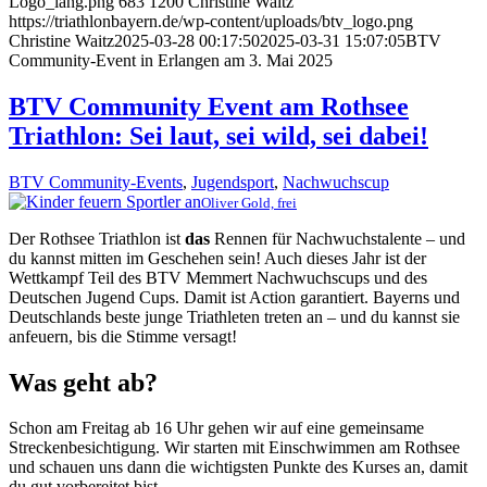
Logo_lang.png
683
1200
Christine Waitz
https://triathlonbayern.de/wp-content/uploads/btv_logo.png
Christine Waitz
2025-03-28 00:17:50
2025-03-31 15:07:05
BTV
Community-Event in Erlangen am 3. Mai 2025
BTV Community Event am Rothsee
Triathlon: Sei laut, sei wild, sei dabei!
BTV Community-Events
,
Jugendsport
,
Nachwuchscup
Oliver Gold, frei
Der Rothsee Triathlon ist
das
Rennen für Nachwuchstalente – und
du kannst mitten im Geschehen sein! Auch dieses Jahr ist der
Wettkampf Teil des BTV Memmert Nachwuchscups und des
Deutschen Jugend Cups. Damit ist Action garantiert. Bayerns und
Deutschlands beste junge Triathleten treten an – und du kannst sie
anfeuern, bis die Stimme versagt!
Was geht ab?
Schon am Freitag ab 16 Uhr gehen wir auf eine gemeinsame
Streckenbesichtigung. Wir starten mit Einschwimmen am Rothsee
und schauen uns dann die wichtigsten Punkte des Kurses an, damit
du gut vorbereitet bist.