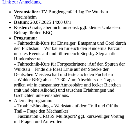
Link zur Anmeldung.
Veranstalter:
TV Burglengenfeld Jag De Wuidsau
Vereinsheim
Datum:
20.07.2025 14:00 Uhr
Kosten:
Gratis, aber nicht umsonst. ggf. kleiner Unkosten-
Beitrag für den BBQ
Programm:
– Fahrtechnik-Kurs für Einsteiger: Entspannt und Cool durch
den Fuchsbau – Wir bauen für euch den Hindernis-Parcour
unseres Events auf und führen euch Step-by-Step an die
Hindernisse ran
– Fahrtechnik-Kurs für Fortgeschrittene: Auf den Spuren der
Wuidsau – Finde die Ideal-Linie auf der Strecke der
Deutschen Meisterschaft und teste auch den Fuchsbau
– Wuider BBQ ab ca. 17:30: Zum Abschluss des Tages
grillen wir in entspannter Atmosphäre und lecker Bierchen
(mit und ohne Alkohol) und tauschen Erfahrungen und
Gschichten untereinander aus.
Alternativprogramm:
– Trouble-Shooting – Werkstatt auf dem Trail und Off the
Trail – Frage den Mechaniker!
– Faszination CROSS-Multisport? ggf. kurzweiliger Vortrag
mit Fragen und Antworten