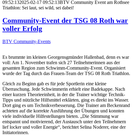
09:52:13
2025-02-17 09:52:13
BTV Community Event am Rothsee
Triathlon: Sei laut, sei wild, sei dabei!
Community-Event der TSG 08 Roth war
voller Erfolg
BTV Community-Events
Es brummte im kleinen Georgensgmünder Hallenbad, denn es war
voll: Am 1. November trafen sich 27 Teilnehmerinnen aus der
gesamten Region zum Schwimm-Community-Event. Organisiert
wurde der Tag durch das Frauen-Team der TSG 08 Roth Triathlon.
Gleich zu Beginn gab es für jede Sportlerin eine kleine
Überraschung. Jede Schwimmerin erhielt eine Badekappe. Nach
einer kurzen Theorieeinheit, in der die Trainer wichtige Technik-
Tipps und nützliche Hilfsmittel erklärten, ging es direkt ins Wasser.
Dort ging es um Technikverbesserung. Die Trainer am Beckenrand
achteten auf die korrekte Ausführung der Übungen und konnten
viele individuelle Hilfestellungen bieten. „Die Stimmung war
entspannt und motivierend, der Austausch unter den Teilnehmern
lief locker und voller Energie“, berichtet Selina Noderer, eine der
Initiatorinnen.