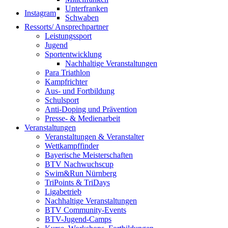
Unterfranken
Instagram
Schwaben
Ressorts/ Ansprechpartner
Leistungssport
Jugend
Sportentwicklung
Nachhaltige Veranstaltungen
Para Triathlon
Kampfrichter
Aus- und Fortbildung
Schulsport
Anti-Doping und Prävention
Presse- & Medienarbeit
Veranstaltungen
Veranstaltungen & Veranstalter
Wettkampffinder
Bayerische Meisterschaften
BTV Nachwuchscup
Swim&Run Nürnberg
TriPoints & TriDays
Ligabetrieb
Nachhaltige Veranstaltungen
BTV Community-Events
BTV-Jugend-Camps