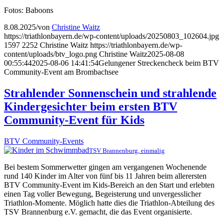
Fotos: Baboons
8.08.2025
/
von
Christine Waitz
https://triathlonbayern.de/wp-content/uploads/20250803_102604.jpg
1597
2252
Christine Waitz
https://triathlonbayern.de/wp-
content/uploads/btv_logo.png
Christine Waitz
2025-08-08
00:55:44
2025-08-06 14:41:54
Gelungener Streckencheck beim BTV
Community-Event am Brombachsee
Strahlender Sonnenschein und strahlende
Kindergesichter beim ersten BTV
Community-Event für Kids
BTV Community-Events
TSV Brannenburg, einmalig
Bei bestem Sommerwetter gingen am vergangenen Wochenende
rund 140 Kinder im Alter von fünf bis 11 Jahren beim allerersten
BTV Community-Event im Kids-Bereich an den Start und erlebten
einen Tag voller Bewegung, Begeisterung und unvergesslicher
Triathlon-Momente. Möglich hatte dies die Triathlon-Abteilung des
TSV Brannenburg e.V. gemacht, die das Event organisierte.