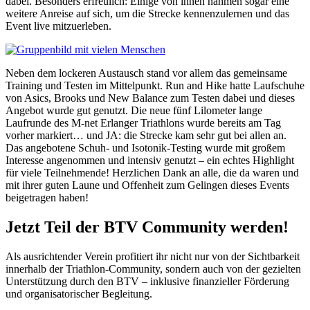
dabei. Besonders erfreulich: Einige von ihnen nahmen sogar eine
weitere Anreise auf sich, um die Strecke kennenzulernen und das
Event live mitzuerleben.
Neben dem lockeren Austausch stand vor allem das gemeinsame
Training und Testen im Mittelpunkt. Run and Hike hatte Laufschuhe
von Asics, Brooks und New Balance zum Testen dabei und dieses
Angebot wurde gut genutzt. Die neue fünf Lilometer lange
Laufrunde des M-net Erlanger Triathlons wurde bereits am Tag
vorher markiert… und JA: die Strecke kam sehr gut bei allen an.
Das angebotene Schuh- und Isotonik-Testing wurde mit großem
Interesse angenommen und intensiv genutzt – ein echtes Highlight
für viele Teilnehmende! Herzlichen Dank an alle, die da waren und
mit ihrer guten Laune und Offenheit zum Gelingen dieses Events
beigetragen haben!
Jetzt Teil der BTV Community werden!
Als ausrichtender Verein profitiert ihr nicht nur von der Sichtbarkeit
innerhalb der Triathlon-Community, sondern auch von der gezielten
Unterstützung durch den BTV – inklusive finanzieller Förderung
und organisatorischer Begleitung.