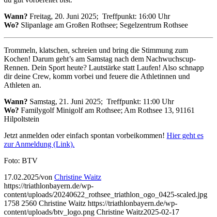
Wann?
Freitag, 20. Juni 2025; Treffpunkt: 16:00 Uhr
Wo?
Slipanlage am Großen Rothsee; Segelzentrum Rothsee
Trommeln, klatschen, schreien und bring die Stimmung zum
Kochen! Darum geht’s am Samstag nach dem Nachwuchscup-
Rennen. Dein Sport heute? Lautstärke statt Laufen! Also schnapp
dir deine Crew, komm vorbei und feuere die Athletinnen und
Athleten an.
Wann?
Samstag, 21. Juni 2025; Treffpunkt: 11:00 Uhr
Wo?
Familygolf Minigolf am Rothsee; Am Rothsee 13, 91161
Hilpoltstein
Jetzt anmelden oder einfach spontan vorbeikommen!
Hier geht es
zur Anmeldung (Link).
Foto: BTV
17.02.2025
/
von
Christine Waitz
https://triathlonbayern.de/wp-
content/uploads/20240622_rothsee_triathlon_ogo_0425-scaled.jpg
1758
2560
Christine Waitz
https://triathlonbayern.de/wp-
content/uploads/btv_logo.png
Christine Waitz
2025-02-17