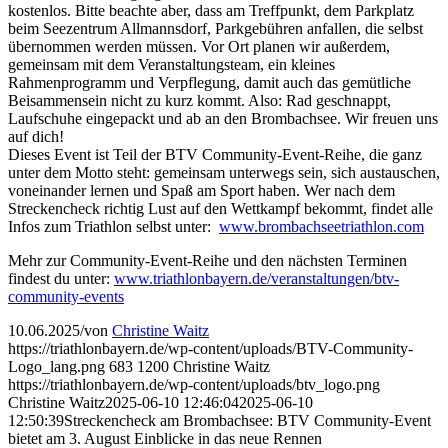
kostenlos. Bitte beachte aber, dass am Treffpunkt, dem Parkplatz
beim Seezentrum Allmannsdorf, Parkgebühren anfallen, die selbst
übernommen werden müssen. Vor Ort planen wir außerdem,
gemeinsam mit dem Veranstaltungsteam, ein kleines
Rahmenprogramm und Verpflegung, damit auch das gemütliche
Beisammensein nicht zu kurz kommt. Also: Rad geschnappt,
Laufschuhe eingepackt und ab an den Brombachsee. Wir freuen uns
auf dich!
Dieses Event ist Teil der BTV Community-Event-Reihe, die ganz
unter dem Motto steht: gemeinsam unterwegs sein, sich austauschen,
voneinander lernen und Spaß am Sport haben. Wer nach dem
Streckencheck richtig Lust auf den Wettkampf bekommt, findet alle
Infos zum Triathlon selbst unter:
www.brombachseetriathlon.com
Mehr zur Community-Event-Reihe und den nächsten Terminen
findest du unter:
www.triathlonbayern.de/veranstaltungen/btv-
community-events
10.06.2025
/
von
Christine Waitz
https://triathlonbayern.de/wp-content/uploads/BTV-Community-
Logo_lang.png
683
1200
Christine Waitz
https://triathlonbayern.de/wp-content/uploads/btv_logo.png
Christine Waitz
2025-06-10 12:46:04
2025-06-10
12:50:39
Streckencheck am Brombachsee: BTV Community-Event
bietet am 3. August Einblicke in das neue Rennen