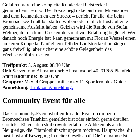
Gefahren wird eine komplette Runde der Radstrecke in
gemütlichem Tempo. Der Fokus liegt dabei auf dem Miteinander
und dem Kennenlernen der Strecke – perfekt für alle, die beim
Brombachsee Triathlon starten wollen oder einfach Lust auf eine
gemeinsame Ausfahrt haben. Geleitet wird die Runde von Stefan
Wehner, der euch mit Ortskenntnis und viel Erfahrung begleitet. Wer
danach noch Energie hat, kann gemeinsam mit Florian Wenzel einen
lockeren Koppellauf auf einem Teil der Laufstrecke dranhängen –
ganz freiwillig, aber sicher eine schöne Gelegenheit, das
Wechselgefühl zu testen.
Treffpunkt:
3. August; 08:30 Uhr
Ort:
Seezentrum Allmannsdorf; Allmannsdorf 40; 91785 Pleinfeld
Start Radrunde:
09:00 Uhr
Gruppen:
Max. 4 Gruppen mit je max 11 Sportlern plus Guide
Anmeldung:
Link zur Anmeldung.
Community Event für alle
Das Community-Event ist offen für alle. Egal, ob du beim
Brombachsee Triathlon gemeldet bist oder einfach gerne draußen
sportelst. Eingeladen sind sowohl erfahrene Athleten als auch
Neugierige, die Triathlonluft schnuppern möchten. Hauptsache, du
hast Lust auf Bewegung in netter Gesellschaft.Die Teilnahme ist