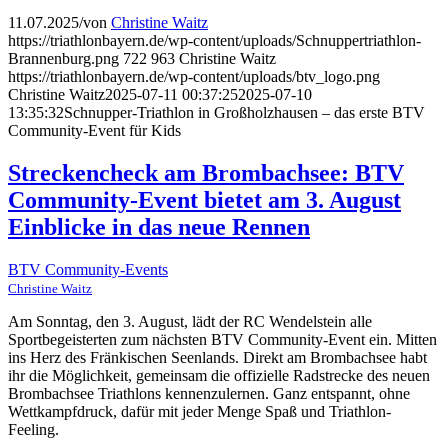
11.07.2025
/
von
Christine Waitz
https://triathlonbayern.de/wp-content/uploads/Schnuppertriathlon-
Brannenburg.png
722
963
Christine Waitz
https://triathlonbayern.de/wp-content/uploads/btv_logo.png
Christine Waitz
2025-07-11 00:37:25
2025-07-10
13:35:32
Schnupper-Triathlon in Großholzhausen – das erste BTV
Community-Event für Kids
Streckencheck am Brombachsee: BTV
Community-Event bietet am 3. August
Einblicke in das neue Rennen
BTV Community-Events
Christine Waitz
Am Sonntag, den 3. August, lädt der RC Wendelstein alle
Sportbegeisterten zum nächsten BTV Community-Event ein. Mitten
ins Herz des Fränkischen Seenlands. Direkt am Brombachsee habt
ihr die Möglichkeit, gemeinsam die offizielle Radstrecke des neuen
Brombachsee Triathlons kennenzulernen. Ganz entspannt, ohne
Wettkampfdruck, dafür mit jeder Menge Spaß und Triathlon-
Feeling.