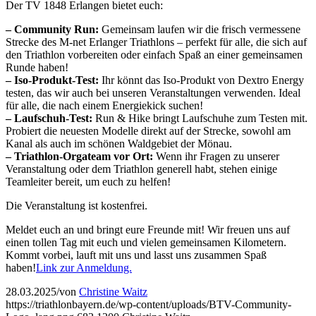
Der TV 1848 Erlangen bietet euch:
– Community Run:
Gemeinsam laufen wir die frisch vermessene
Strecke des M-net Erlanger Triathlons – perfekt für alle, die sich auf
den Triathlon vorbereiten oder einfach Spaß an einer gemeinsamen
Runde haben!
– Iso-Produkt-Test:
Ihr könnt das Iso-Produkt von Dextro Energy
testen, das wir auch bei unseren Veranstaltungen verwenden. Ideal
für alle, die nach einem Energiekick suchen!
– Laufschuh-Test:
Run & Hike bringt Laufschuhe zum Testen mit.
Probiert die neuesten Modelle direkt auf der Strecke, sowohl am
Kanal als auch im schönen Waldgebiet der Mönau.
– Triathlon-Orgateam vor Ort:
Wenn ihr Fragen zu unserer
Veranstaltung oder dem Triathlon generell habt, stehen einige
Teamleiter bereit, um euch zu helfen!
Die Veranstaltung ist kostenfrei.
Meldet euch an und bringt eure Freunde mit! Wir freuen uns auf
einen tollen Tag mit euch und vielen gemeinsamen Kilometern.
Kommt vorbei, lauft mit uns und lasst uns zusammen Spaß
haben!
Link zur Anmeldung.
28.03.2025
/
von
Christine Waitz
https://triathlonbayern.de/wp-content/uploads/BTV-Community-