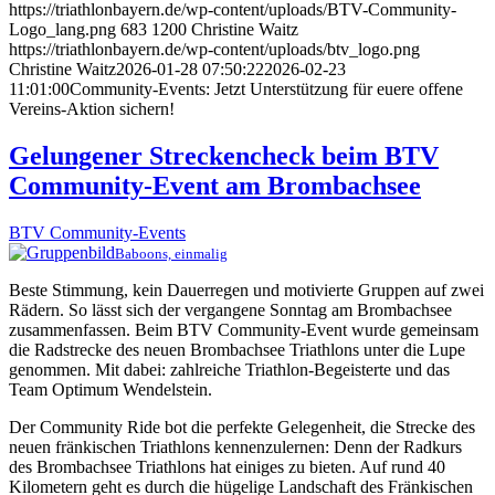
https://triathlonbayern.de/wp-content/uploads/BTV-Community-
Logo_lang.png
683
1200
Christine Waitz
https://triathlonbayern.de/wp-content/uploads/btv_logo.png
Christine Waitz
2026-01-28 07:50:22
2026-02-23
11:01:00
Community-Events: Jetzt Unterstützung für euere offene
Vereins-Aktion sichern!
Gelungener Streckencheck beim BTV
Community-Event am Brombachsee
BTV Community-Events
Baboons, einmalig
Beste Stimmung, kein Dauerregen und motivierte Gruppen auf zwei
Rädern. So lässt sich der vergangene Sonntag am Brombachsee
zusammenfassen. Beim BTV Community-Event wurde gemeinsam
die Radstrecke des neuen Brombachsee Triathlons unter die Lupe
genommen. Mit dabei: zahlreiche Triathlon-Begeisterte und das
Team Optimum Wendelstein.
Der Community Ride bot die perfekte Gelegenheit, die Strecke des
neuen fränkischen Triathlons kennenzulernen: Denn der Radkurs
des Brombachsee Triathlons hat einiges zu bieten. Auf rund 40
Kilometern geht es durch die hügelige Landschaft des Fränkischen