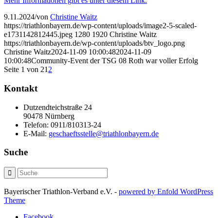
Mehr Informationen gibt es unter diesem Link.
9.11.2024
/
von
Christine Waitz
https://triathlonbayern.de/wp-content/uploads/image2-5-scaled-
e1731142812445.jpeg
1280
1920
Christine Waitz
https://triathlonbayern.de/wp-content/uploads/btv_logo.png
Christine Waitz
2024-11-09 10:00:48
2024-11-09
10:00:48
Community-Event der TSG 08 Roth war voller Erfolg
Seite 1 von 2
1
2
Kontakt
Dutzendteichstraße 24
90478 Nürnberg
Telefon:
0911/810313-24
E-Mail:
geschaeftsstelle@triathlonbayern.de
Suche
Bayerischer Triathlon-Verband e.V. -
powered by Enfold WordPress
Theme
Facebook