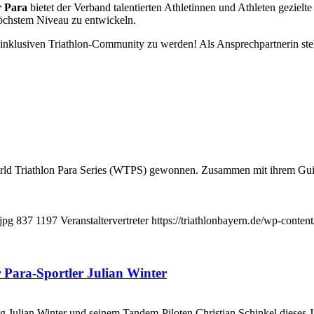
 Para
bietet der Verband talentierten Athletinnen und Athleten gezielt
höchstem Niveau zu entwickeln.
er inklusiven Triathlon-Community zu werden! Als Ansprechpartnerin steh
World Triathlon Para Series (WTPS) gewonnen. Zusammen mit ihrem Gu
jpg
837
1197
Veranstaltervertreter
https://triathlonbayern.de/wp-conten
r Para-Sportler Julian Winter
ng Julian Winter und seinem Tandem-Piloten Christian Schinkel dieses 