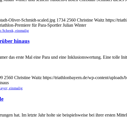
stadt-Oliver-Schmidt-scaled.jpg
1734
2560
Christine Waitz
https://tri
riathlon-Premiere für Para-Sportler Julian Winter
n Schenk, einmalig
rüber hinaus
 das erste Mal eine Para und eine Inklusionswertung. Eine tolle Initi
09
2560
Christine Waitz
https://triathlonbayern.de/wp-content/uploads/
inaus
yer; einmalig
de
rrungen hat. Im letzte Jahr holte sie beispielsweise bei ihrer ersten Mitt