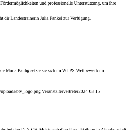
e Fördermöglichkeiten und professionelle Unterstützung, um ihre
t dir Landestrainerin Julia Fankel zur Verfügung.
ide Maria Paulig setzte sie sich im WTPS-Wettbewerb im
t/uploads/btv_logo.png
Veranstaltervertreter
2024-03-15
Jahr bei den D-A-CH-Meisterschaften Para-Triathlon in Altenkunstadt.