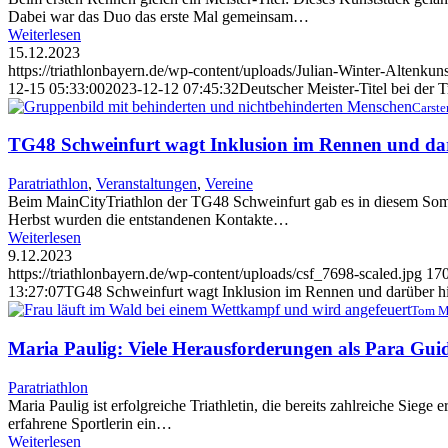
Dabei war das Duo das erste Mal gemeinsam…
Weiterlesen
15.12.2023
https://triathlonbayern.de/wp-content/uploads/Julian-Winter-Altenkun
12-15 05:33:00
2023-12-12 07:45:32
Deutscher Meister-Titel bei der T
Carste
TG48 Schweinfurt wagt Inklusion im Rennen und da
Paratriathlon
,
Veranstaltungen
,
Vereine
Beim MainCityTriathlon der TG48 Schweinfurt gab es in diesem Sommer
Herbst wurden die entstandenen Kontakte…
Weiterlesen
9.12.2023
https://triathlonbayern.de/wp-content/uploads/csf_7698-scaled.jpg
17
13:27:07
TG48 Schweinfurt wagt Inklusion im Rennen und darüber h
Tom Ma
Maria Paulig: Viele Herausforderungen als Para Gui
Paratriathlon
Maria Paulig ist erfolgreiche Triathletin, die bereits zahlreiche Siege e
erfahrene Sportlerin ein…
Weiterlesen