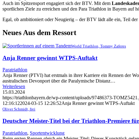
Auch im Spitzensport engagiert sich der BTV. Mit dem
Landeskader
sportlichen Ziele zu erreichen und den Para Triathlon in Bayern auf 
Egal, ob ambitioniert oder Neugierig – der BTV lädt alle ein, Teil d
Neues Aus dem Ressort
World Triathlon, Tommy Zaferes
Anja Renner gewinnt WTPS-Auftakt
Paratriathlon
Anja Renner (PTVI) hat erstmals in ihrer Karriere ein Rennen der 
australischen Devonport über die Paralymische Distanz…
Weiterlesen
15.03.2024
https://triathlonbayern.de/wp-content/uploads/97486373-TOMZ5421.
12:16:12
2024-03-15 12:26:52
Anja Renner gewinnt WTPS-Auftakt
Oliver Schmidt, frei
Deutscher Meister-Titel bei der Triathlon-Premiere fü
Paratriathlon
,
Sportentwicklung
Beim ersten Rennen gleich ein Meister-Titel: Dieses Kunststück gela