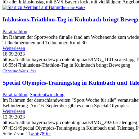
für alle: Inklusionstag mit BVS Bayern lockt mit vielfältigem Angebo
Christine Waitz
Inklusions-Triathlon-Tag in Kulmbach bringt Beweg
Paratriathlon
Im Rahmen der Sportwoche für alle fand am Wochenende zum wiederhol
Teilnehmerinnen und Teilnehmer. Rund 30…
Weiterlesen
18.09.2023
https://triathlonbayern.de/wp-content/uploads/IMG_1101-scaled.jpg
1
16:55:47
Inklusions-Triathlon-Tag in Kulmbach bringt Bewegung
Christine Waitz, frei
Special Olympics-Trainingstag in Kulmbach und Tale
Paratriathlon
,
Sportentwicklung
Im Rahmen der deutschlandweiten "Sport Woche für alle" veransta
Behinderung. Am 16. September gibt es einen Special Olympics…
Weiterlesen
12.09.2023
https://triathlonbayern.de/wp-content/uploads/IMG_2920-scaled.jpeg
07:43:14
Special Olympics-Trainingstag in Kulmbach und Talenttag P
Seite 7 von 11
«
‹
5
6
7
8
9
›
»