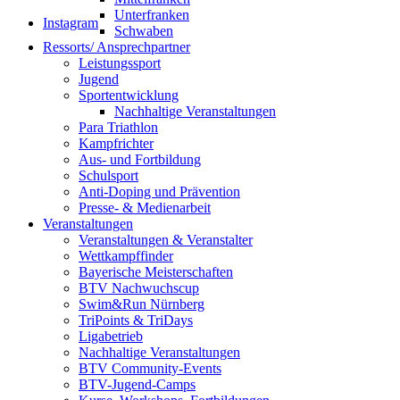
Unterfranken
Instagram
Schwaben
Ressorts/ Ansprechpartner
Leistungssport
Jugend
Sportentwicklung
Nachhaltige Veranstaltungen
Para Triathlon
Kampfrichter
Aus- und Fortbildung
Schulsport
Anti-Doping und Prävention
Presse- & Medienarbeit
Veranstaltungen
Veranstaltungen & Veranstalter
Wettkampffinder
Bayerische Meisterschaften
BTV Nachwuchscup
Swim&Run Nürnberg
TriPoints & TriDays
Ligabetrieb
Nachhaltige Veranstaltungen
BTV Community-Events
BTV-Jugend-Camps