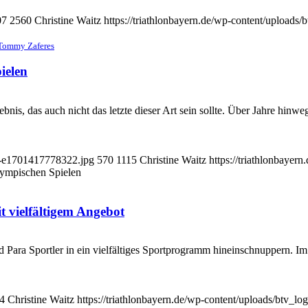
07
2560
Christine Waitz
https://triathlonbayern.de/wp-content/uploads/
 Tommy Zaferes
ielen
bnis, das auch nicht das letzte dieser Art sein sollte. Über Jahre hinweg
0-e1701417778322.jpg
570
1115
Christine Waitz
https://triathlonbayer
lympischen Spielen
t vielfältigem Angebot
d Para Sportler in ein vielfältiges Sportprogramm hineinschnuppern. 
4
Christine Waitz
https://triathlonbayern.de/wp-content/uploads/btv_lo