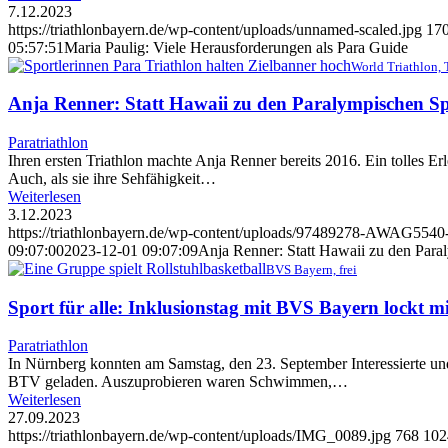
7.12.2023
https://triathlonbayern.de/wp-content/uploads/unnamed-scaled.jpg
17
05:57:51
Maria Paulig: Viele Herausforderungen als Para Guide
World Triathlon,
Anja Renner: Statt Hawaii zu den Paralympischen Sp
Paratriathlon
Ihren ersten Triathlon machte Anja Renner bereits 2016. Ein tolles Erle
Auch, als sie ihre Sehfähigkeit…
Weiterlesen
3.12.2023
https://triathlonbayern.de/wp-content/uploads/97489278-AWAG554
09:07:00
2023-12-01 09:07:09
Anja Renner: Statt Hawaii zu den Para
BVS Bayern, frei
Sport für alle: Inklusionstag mit BVS Bayern lockt mi
Paratriathlon
In Nürnberg konnten am Samstag, den 23. September Interessierte un
BTV geladen. Auszuprobieren waren Schwimmen,…
Weiterlesen
27.09.2023
https://triathlonbayern.de/wp-content/uploads/IMG_0089.jpg
768
102