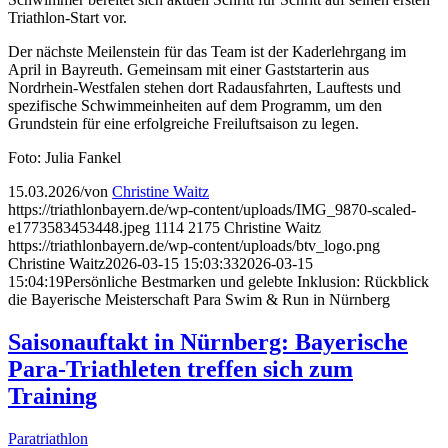
Triathlon-Start vor.
Der nächste Meilenstein für das Team ist der Kaderlehrgang im
April in Bayreuth. Gemeinsam mit einer Gaststarterin aus
Nordrhein-Westfalen stehen dort Radausfahrten, Lauftests und
spezifische Schwimmeinheiten auf dem Programm, um den
Grundstein für eine erfolgreiche Freiluftsaison zu legen.
Foto: Julia Fankel
15.03.2026
/
von
Christine Waitz
https://triathlonbayern.de/wp-content/uploads/IMG_9870-scaled-
e1773583453448.jpeg
1114
2175
Christine Waitz
https://triathlonbayern.de/wp-content/uploads/btv_logo.png
Christine Waitz
2026-03-15 15:03:33
2026-03-15
15:04:19
Persönliche Bestmarken und gelebte Inklusion: Rückblick
die Bayerische Meisterschaft Para Swim & Run in Nürnberg
Saisonauftakt in Nürnberg: Bayerische
Para-Triathleten treffen sich zum
Training
Paratriathlon