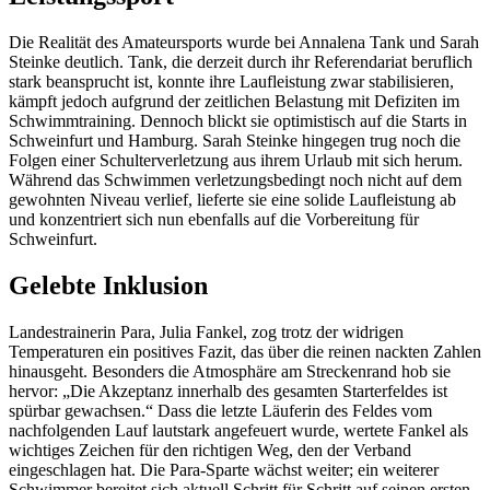
Die Realität des Amateursports wurde bei Annalena Tank und Sarah
Steinke deutlich. Tank, die derzeit durch ihr Referendariat beruflich
stark beansprucht ist, konnte ihre Laufleistung zwar stabilisieren,
kämpft jedoch aufgrund der zeitlichen Belastung mit Defiziten im
Schwimmtraining. Dennoch blickt sie optimistisch auf die Starts in
Schweinfurt und Hamburg. Sarah Steinke hingegen trug noch die
Folgen einer Schulterverletzung aus ihrem Urlaub mit sich herum.
Während das Schwimmen verletzungsbedingt noch nicht auf dem
gewohnten Niveau verlief, lieferte sie eine solide Laufleistung ab
und konzentriert sich nun ebenfalls auf die Vorbereitung für
Schweinfurt.
Gelebte Inklusion
Landestrainerin Para, Julia Fankel, zog trotz der widrigen
Temperaturen ein positives Fazit, das über die reinen nackten Zahlen
hinausgeht. Besonders die Atmosphäre am Streckenrand hob sie
hervor: „Die Akzeptanz innerhalb des gesamten Starterfeldes ist
spürbar gewachsen.“ Dass die letzte Läuferin des Feldes vom
nachfolgenden Lauf lautstark angefeuert wurde, wertete Fankel als
wichtiges Zeichen für den richtigen Weg, den der Verband
eingeschlagen hat. Die Para-Sparte wächst weiter; ein weiterer
Schwimmer bereitet sich aktuell Schritt für Schritt auf seinen ersten