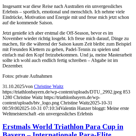
Insgesamt war diese Reise nach Australien ein unvergessliches
Erlebnis – sportlich, emotional und menschlich. Ich nehme viele
Eindrücke, Motivation und Energie mit und freue mich jetzt schon
auf die kommende Saison.
Jetzt genieße ich aber erstmal die Off-Season, bevor es im
November wieder richtig losgeht. Ich freue mich darauf, Dinge zu
machen, für die während der Saison kaum Zeit bleibt: zum Beispiel
mit Freunden Klettern zu gehen, Padel-Tennis zu spielen und
einfach mal den Kopf freizubekommen. Und ja, meine Masterarbeit
sollte ich wohl auch endlich fertig schreiben – Abgabe ist im
Dezember.
Fotos: private Aufnahmen
31.10.2025
/
von
Christine Waitz
https://triathlonbayern.de/wp-content/uploads/DTU_2992.jpeg
853
1280
Christine Waitz
https://triathlonbayern.de/wp-
content/uploads/btv_logo.png
Christine Waitz
2025-10-31
00:59:00
2025-10-31 07:10:34
Valentin Hanzer bloggt: Meine erste
Weltmeisterschaft -ein unvergessliches Erlebnis
Erstmals World Triathlon Para Cup in
Bayern – Internationale Para-Elite