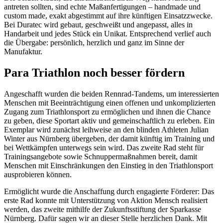
antreten sollten, sind echte Maßanfertigungen – handmade und
custom made, exakt abgestimmt auf ihre künftigen Einsatzzwecke.
Bei Duratec wird gebaut, geschweißt und angepasst, alles in
Handarbeit und jedes Stück ein Unikat. Entsprechend verlief auch
die Übergabe: persönlich, herzlich und ganz im Sinne der
Manufaktur.
Para Triathlon noch besser fördern
Angeschafft wurden die beiden Rennrad-Tandems, um interessierten
Menschen mit Beeinträchtigung einen offenen und unkomplizierten
Zugang zum Triathlonsport zu ermöglichen und ihnen die Chance
zu geben, diese Sportart aktiv und gemeinschaftlich zu erleben. Ein
Exemplar wird zunächst leihweise an den blinden Athleten Julian
Winter aus Nürnberg übergeben, der damit künftig im Training und
bei Wettkämpfen unterwegs sein wird. Das zweite Rad steht für
Trainingsangebote sowie Schnuppermaßnahmen bereit, damit
Menschen mit Einschränkungen den Einstieg in den Triathlonsport
ausprobieren können.
Ermöglicht wurde die Anschaffung durch engagierte Förderer: Das
erste Rad konnte mit Unterstützung von Aktion Mensch realisiert
werden, das zweite mithilfe der Zukunftsstiftung der Sparkasse
Nürnberg. Dafür sagen wir an dieser Stelle herzlichen Dank. Mit