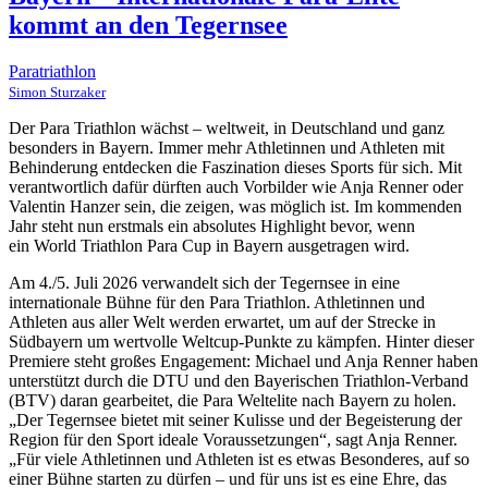
kommt an den Tegernsee
Paratriathlon
Simon Sturzaker
Der Para Triathlon wächst – weltweit, in Deutschland und ganz
besonders in Bayern. Immer mehr Athletinnen und Athleten mit
Behinderung entdecken die Faszination dieses Sports für sich. Mit
verantwortlich dafür dürften auch Vorbilder wie Anja Renner oder
Valentin Hanzer sein, die zeigen, was möglich ist. Im kommenden
Jahr steht nun erstmals ein absolutes Highlight bevor, wenn
ein
World Triathlon Para Cup in Bayern ausgetragen wird.
Am 4./5. Juli 2026
verwandelt sich der Tegernsee in eine
internationale Bühne für den Para Triathlon. Athletinnen und
Athleten aus aller Welt werden erwartet, um auf der Strecke in
Südbayern um wertvolle Weltcup-Punkte zu kämpfen. Hinter dieser
Premiere steht großes Engagement: Michael und Anja Renner haben
unterstützt durch die DTU und den Bayerischen Triathlon-Verband
(BTV) daran gearbeitet, die Para Weltelite nach Bayern zu holen.
„Der Tegernsee bietet mit seiner Kulisse und der Begeisterung der
Region für den Sport ideale Voraussetzungen“, sagt Anja Renner.
„Für viele Athletinnen und Athleten ist es etwas Besonderes, auf so
einer Bühne starten zu dürfen – und für uns ist es eine Ehre, das