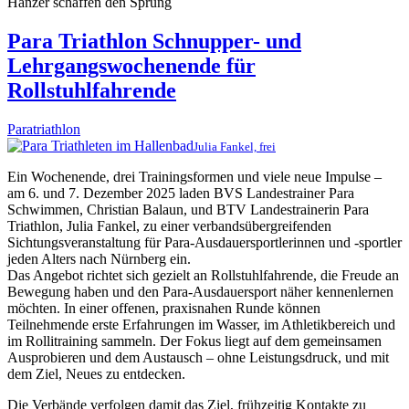
Hanzer schaffen den Sprung
Para Triathlon Schnupper- und
Lehrgangswochenende für
Rollstuhlfahrende
Paratriathlon
Julia Fankel, frei
Ein Wochenende, drei Trainingsformen und viele neue Impulse –
am 6. und 7. Dezember 2025 laden BVS Landestrainer Para
Schwimmen, Christian Balaun, und BTV Landestrainerin Para
Triathlon, Julia Fankel, zu einer verbandsübergreifenden
Sichtungsveranstaltung für Para-Ausdauersportlerinnen und -sportler
jeden Alters nach Nürnberg ein.
Das Angebot richtet sich gezielt an Rollstuhlfahrende, die Freude an
Bewegung haben und den Para-Ausdauersport näher kennenlernen
möchten. In einer offenen, praxisnahen Runde können
Teilnehmende erste Erfahrungen im Wasser, im Athletikbereich und
im Rollitraining sammeln. Der Fokus liegt auf dem gemeinsamen
Ausprobieren und dem Austausch – ohne Leistungsdruck, und mit
dem Ziel, Neues zu entdecken.
Die Verbände verfolgen damit das Ziel, frühzeitig Kontakte zu