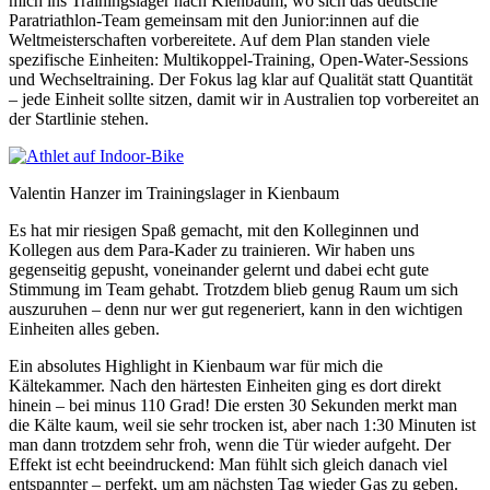
mich ins Trainingslager nach Kienbaum, wo sich das deutsche
Paratriathlon-Team gemeinsam mit den Junior:innen auf die
Weltmeisterschaften vorbereitete. Auf dem Plan standen viele
spezifische Einheiten: Multikoppel-Training, Open-Water-Sessions
und Wechseltraining. Der Fokus lag klar auf Qualität statt Quantität
– jede Einheit sollte sitzen, damit wir in Australien top vorbereitet an
der Startlinie stehen.
Valentin Hanzer im Trainingslager in Kienbaum
Es hat mir riesigen Spaß gemacht, mit den Kolleginnen und
Kollegen aus dem Para-Kader zu trainieren. Wir haben uns
gegenseitig gepusht, voneinander gelernt und dabei echt gute
Stimmung im Team gehabt. Trotzdem blieb genug Raum um sich
auszuruhen – denn nur wer gut regeneriert, kann in den wichtigen
Einheiten alles geben.
Ein absolutes Highlight in Kienbaum war für mich die
Kältekammer. Nach den härtesten Einheiten ging es dort direkt
hinein – bei minus 110 Grad! Die ersten 30 Sekunden merkt man
die Kälte kaum, weil sie sehr trocken ist, aber nach 1:30 Minuten ist
man dann trotzdem sehr froh, wenn die Tür wieder aufgeht. Der
Effekt ist echt beeindruckend: Man fühlt sich gleich danach viel
entspannter – perfekt, um am nächsten Tag wieder Gas zu geben.