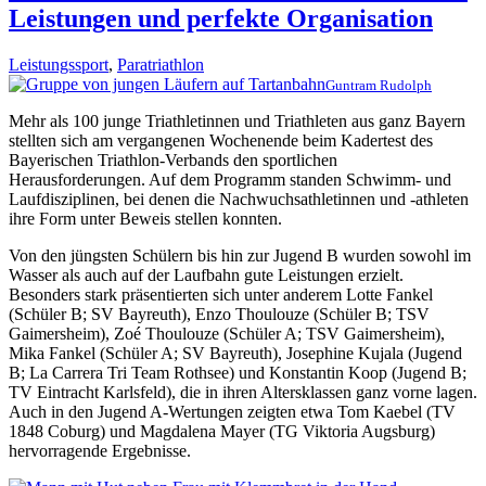
Leistungen und perfekte Organisation
Leistungssport
,
Paratriathlon
Guntram Rudolph
Mehr als 100 junge Triathletinnen und Triathleten aus ganz Bayern
stellten sich am vergangenen Wochenende beim Kadertest des
Bayerischen Triathlon-Verbands den sportlichen
Herausforderungen. Auf dem Programm standen Schwimm- und
Laufdisziplinen, bei denen die Nachwuchsathletinnen und -athleten
ihre Form unter Beweis stellen konnten.
Von den jüngsten Schülern bis hin zur Jugend B wurden sowohl im
Wasser als auch auf der Laufbahn gute Leistungen erzielt.
Besonders stark präsentierten sich unter anderem Lotte Fankel
(Schüler B; SV Bayreuth), Enzo Thoulouze (Schüler B; TSV
Gaimersheim), Zoé Thoulouze (Schüler A; TSV Gaimersheim),
Mika Fankel (Schüler A; SV Bayreuth), Josephine Kujala (Jugend
B; La Carrera Tri Team Rothsee) und Konstantin Koop (Jugend B;
TV Eintracht Karlsfeld), die in ihren Altersklassen ganz vorne lagen.
Auch in den Jugend A-Wertungen zeigten etwa Tom Kaebel (TV
1848 Coburg) und Magdalena Mayer (TG Viktoria Augsburg)
hervorragende Ergebnisse.