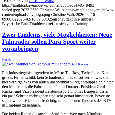
16.02.2026
/
von
Christine Waitz
https://triathlonbayern.de/wp-content/uploads/IMG_9493-
scaled.jpeg
2023
2560
Christine Waitz
https://triathlonbayern.de/wp-
content/uploads/btv_logo.png
Christine Waitz
2026-02-16
09:00:02
2026-02-16 09:00:02
Saisonauftakt in Nürnberg:
Bayerische Para-Triathleten treffen sich zum Training
Zwei Tandems, viele Möglichkeiten: Neue
Fahrräder sollen Para-Sport weiter
voranbringen
Paratriathlon
Gerd Rucker
Ein Industriegebiet irgendwo in Město Touškov, Tschechien. Kein
großes Firmenschild, kein Schaufenster, das sofort verrät, was sich
hier verbirgt. Was von außen unscheinbar wirkt, entpuppt sich hinter
den Mauern als die Fahrradmanufaktur Duratec. Präsident Gerd
Rucker und Vizepräsident Leistungssport Thomas Burger mussten
ein paar Schritte mehr gehen und sehr genau hinschauen, bevor sie
sicher waren: Hier sind sie richtig, um die neuen Tandems des BTV
in Empfang zu nehmen.
Die beiden Räder, die anschließend ihren Weg nach Nürnberg