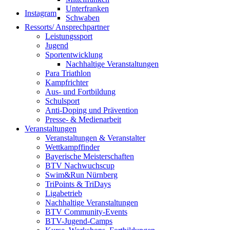
Unterfranken
Instagram
Schwaben
Ressorts/ Ansprechpartner
Leistungssport
Jugend
Sportentwicklung
Nachhaltige Veranstaltungen
Para Triathlon
Kampfrichter
Aus- und Fortbildung
Schulsport
Anti-Doping und Prävention
Presse- & Medienarbeit
Veranstaltungen
Veranstaltungen & Veranstalter
Wettkampffinder
Bayerische Meisterschaften
BTV Nachwuchscup
Swim&Run Nürnberg
TriPoints & TriDays
Ligabetrieb
Nachhaltige Veranstaltungen
BTV Community-Events
BTV-Jugend-Camps