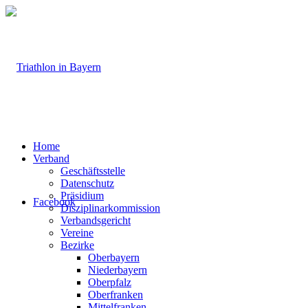
Home
Verband
Geschäftsstelle
Datenschutz
Präsidium
Facebook
Disziplinarkommission
Verbandsgericht
Vereine
Bezirke
Oberbayern
Niederbayern
Oberpfalz
Oberfranken
Mittelfranken