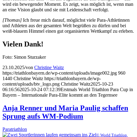
wird ein bewegender Moment. Es zeigt, was möglich ist, wenn man
an eine Vision glaubt und sie mit Leidenschaft verfolgt.
[Thomas]
Ich freue mich darauf, möglichst viele Para-Athletinnen
und Athleten aus der gesamten Welt begrüßen zu dürfen und bei
weiß-blauem Himmel einen gut organisierten Wettkampf zu erleben.
Vielen Dank!
Foto: Simon Sturzaker
23.10.2025
/
von
Christine Waitz
https://triathlonbayern.de/wp-content/uploads/image002.jpg
960
1440
Christine Waitz
https://triathlonbayern.de/wp-
content/uploads/btv_logo.png
Christine Waitz
2025-10-23
06:16:56
2025-10-24 07:12:39
Erstmals World Triathlon Para Cup in
Bayern – Internationale Para-Elite kommt an den Tegernsee
Anja Renner und Maria Paulig schaffen
Sprung aufs WM-Podium
Paratriathlon
© World Triathlon,