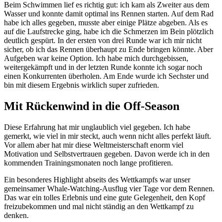
Beim Schwimmen lief es richtig gut: ich kam als Zweiter aus dem
Wasser und konnte damit optimal ins Rennen starten. Auf dem Rad
habe ich alles gegeben, musste aber einige Plätze abgeben. Als es
auf die Laufstrecke ging, habe ich die Schmerzen im Bein plötzlich
deutlich gespürt. In der ersten von drei Runde war ich mir nicht
sicher, ob ich das Rennen überhaupt zu Ende bringen könnte. Aber
Aufgeben war keine Option. Ich habe mich durchgebissen,
weitergekämpft und in der letzten Runde konnte ich sogar noch
einen Konkurrenten überholen. Am Ende wurde ich Sechster und
bin mit diesem Ergebnis wirklich super zufrieden.
Mit Rückenwind in die Off-Season
Diese Erfahrung hat mir unglaublich viel gegeben. Ich habe
gemerkt, wie viel in mir steckt, auch wenn nicht alles perfekt läuft.
Vor allem aber hat mir diese Weltmeisterschaft enorm viel
Motivation und Selbstvertrauen gegeben. Davon werde ich in den
kommenden Trainingsmonaten noch lange profitieren.
Ein besonderes Highlight abseits des Wettkampfs war unser
gemeinsamer Whale-Watching-Ausflug vier Tage vor dem Rennen.
Das war ein tolles Erlebnis und eine gute Gelegenheit, den Kopf
freizubekommen und mal nicht ständig an den Wettkampf zu
denken.