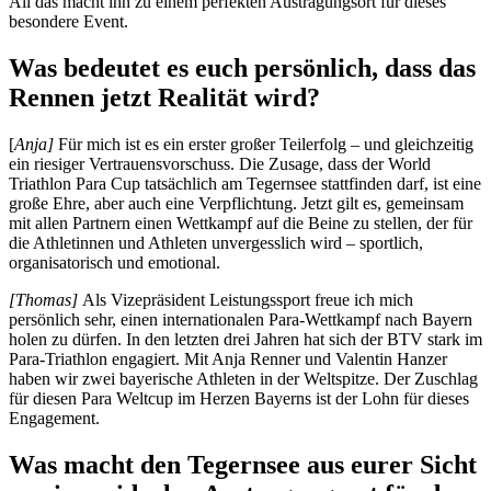
All das macht ihn zu einem perfekten Austragungsort für dieses
besondere Event.
Was bedeutet es euch persönlich, dass das
Rennen jetzt Realität wird?
[
Anja]
Für mich ist es ein erster großer Teilerfolg – und gleichzeitig
ein riesiger Vertrauensvorschuss. Die Zusage, dass der World
Triathlon Para Cup tatsächlich am Tegernsee stattfinden darf, ist eine
große Ehre, aber auch eine Verpflichtung. Jetzt gilt es, gemeinsam
mit allen Partnern einen Wettkampf auf die Beine zu stellen, der für
die Athletinnen und Athleten unvergesslich wird – sportlich,
organisatorisch und emotional.
[Thomas]
Als Vizepräsident Leistungssport freue ich mich
persönlich sehr, einen internationalen Para-Wettkampf nach Bayern
holen zu dürfen. In den letzten drei Jahren hat sich der BTV stark im
Para-Triathlon engagiert. Mit Anja Renner und Valentin Hanzer
haben wir zwei bayerische Athleten in der Weltspitze. Der Zuschlag
für diesen Para Weltcup im Herzen Bayerns ist der Lohn für dieses
Engagement.
Was macht den Tegernsee aus eurer Sicht