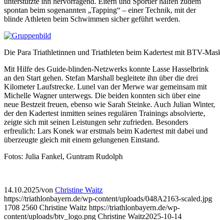
unterstützte ihn hervorragend. Eltern und Sportler halfen zudem
spontan beim sogenannten „Tapping“ – einer Technik, mit der
blinde Athleten beim Schwimmen sicher geführt werden.
Die Para Triathletinnen und Triathleten beim Kadertest mit BTV-Mas
Mit Hilfe des Guide-blinden-Netzwerks konnte Lasse Hasselbrink
an den Start gehen. Stefan Marshall begleitete ihn über die drei
Kilometer Laufstrecke. Lunel van der Merwe war gemeinsam mit
Michelle Wagner unterwegs. Die beiden konnten sich über eine
neue Bestzeit freuen, ebenso wie Sarah Steinke. Auch Julian Winter,
der den Kadertest inmitten seines regulären Trainings absolvierte,
zeigte sich mit seinen Leistungen sehr zufrieden. Besonders
erfreulich: Lars Konek war erstmals beim Kadertest mit dabei und
überzeugte gleich mit einem gelungenen Einstand.
Fotos: Julia Fankel, Guntram Rudolph
14.10.2025
/
von
Christine Waitz
https://triathlonbayern.de/wp-content/uploads/048A2163-scaled.jpg
1708
2560
Christine Waitz
https://triathlonbayern.de/wp-
content/uploads/btv_logo.png
Christine Waitz
2025-10-14