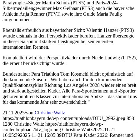
Paralympics-Sieger Martin Schulz (PTS5) und Paris-2024-
Silbermedaillengewinner Max Gelhaar (PTS3) auch die bayerische
Athletin Anja Renner (PTVI) sowie ihre Guide Maria Paulig
aufgenommen.
Ebenfalls erfreulich aus bayerischer Sicht: Valentin Hanzer (PTS3)
wurde erstmals in den Perspektivkader berufen. Hanzer überzeugte
in dieser Saison mit starken Leistungen bei seinen ersten
internationalen Rennen.
Komplettiert wird der Perspektivkader durch Neele Ludwig (PTS2),
die erneut berücksichtigt wurde.
Bundestrainer Para Triathlon Tom Kosmehl blickt optimistisch auf
die kommende Saison: „Wir haben auch für den kommenden
Qualifikationszyklus Richtung Los Angeles 2028 wieder einen breit
und stark aufgestellten Kader. Alle Para-Sportlerinnen und -Sportler
gehören in ihren Klassen zur internationalen Spitze – das stimmt uns
für das kommende Jahr sehr zuversichtlich.“
21.11.2025
/
von
Christine Waitz
https://triathlonbayern.de/wp-content/uploads/DTU_2992.jpeg
853
1280
Christine Waitz
https://triathlonbayern.de/wp-
content/uploads/btv_logo.png
Christine Waitz
2025-11-21
16:05:39
2025-11-21 16:05:39
DTU Para-Kader 2026: Renner und