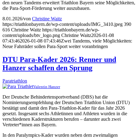
den neuen Tandems erweitert Triathlon Bayern seine Möglichkeiten,
die Para-Sport-Förderung weiter auszubauen.
8.01.2026
/
von
Christine Waitz
https://triathlonbayern.de/wp-content/uploads/IMG_3410.jpeg
390
616
Christine Waitz
https://triathlonbayern.de/wp-
content/uploads/btv_logo.png
Christine Waitz
2026-01-08
07:43:46
2026-01-08 07:43:46
Zwei Tandems, viele Möglichkeiten:
Neue Fahrräder sollen Para-Sport weiter voranbringen
DTU Para-Kader 2026: Renner und
Hanzer schaffen den Sprung
Paratriathlon
Valentin Hanzer
Der Deutsche Behindertensportverband (DBS) hat die
Nominierungsempfehlung der Deutschen Triathlon Union (DTU)
bestätigt und damit den Para-Triathlon-Kader für das Jahr 2026
gesetzt. Insgesamt sechs Athletinnen und Athleten wurden in die
verschiedenen Kaderstrukturen berufen – darunter auch zwei
Vertreter*innen aus Bayern.
In den Paralympics-Kader wurden neben dem zweimaligen