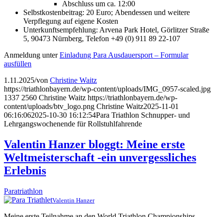
Abschluss um ca. 12:00
Selbstkostenbeitrag: 20 Euro; Abendessen und weitere
Verpflegung auf eigene Kosten
Unterkunftsempfehlung: Arvena Park Hotel, Görlitzer Straße
5, 90473 Nürnberg, Telefon +49 (0) 911 89 22-107
Anmeldung unter
Einladung Para Ausdauersport – Formular
ausfüllen
1.11.2025
/
von
Christine Waitz
https://triathlonbayern.de/wp-content/uploads/IMG_0957-scaled.jpg
1337
2560
Christine Waitz
https://triathlonbayern.de/wp-
content/uploads/btv_logo.png
Christine Waitz
2025-11-01
06:16:06
2025-10-30 16:12:54
Para Triathlon Schnupper- und
Lehrgangswochenende für Rollstuhlfahrende
Valentin Hanzer bloggt: Meine erste
Weltmeisterschaft -ein unvergessliches
Erlebnis
Paratriathlon
Valentin Hanzer
Meine erste Teilnahme an den World Triathlon Championships –