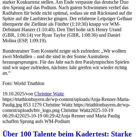
starker Konkurrenz stellen. Am Ende verpasste das deutsche Duo
den Sprung auf das Podium. Nach gutem Schwimmen verlief das
Radfahren für beide nicht optimal, sodass sie mit Rückstand auf die
Spitze auf die Laufstrecke gingen. Der erfahrene Leipziger Gelhaar
überquerte die Ziellinie als Fünfter (1:10:30) knapp vor WM-
Debütant Hanzer (1:10:40). Den Titel holte sich Henry Urand
(GBR, 1:06:14) vor Ryan Taylor (GBR, 1:08:36) und Daniel
Molina (ESP, 1:09:19).
Bundestrainer Tom Kosmehl zeigte sich zufrieden: „Wir wollten
zwei Medaillen – und die sind in der Sonne Australiens
herausgesprungen. Für das Jahr nach den Paralympischen Spielen
sind wir super zufrieden, nächstes Jahr greifen wir wieder richtig
an.“
Foto: World Triathlon
19.10.2025
/
von
Christine Waitz
https://triathlonbayern.de/wp-content/uploads/Anja-Renner-Maria-
Paulig.jpg
853
1279
Christine Waitz
https://triathlonbayern.de/wp-
content/uploads/btv_logo.png
Christine Waitz
2025-10-19
06:29:42
2025-10-19 06:29:42
Anja Renner und Maria Paulig
schaffen Sprung aufs WM-Podium
Über 100 Talente beim Kadertest: Starke