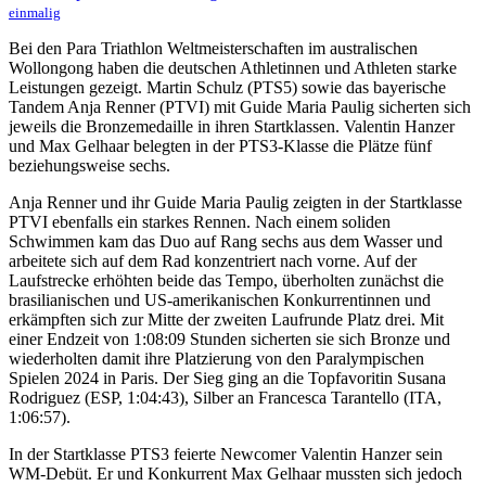
einmalig
Bei den Para Triathlon Weltmeisterschaften im australischen
Wollongong haben die deutschen Athletinnen und Athleten starke
Leistungen gezeigt. Martin Schulz (PTS5) sowie das bayerische
Tandem Anja Renner (PTVI) mit Guide Maria Paulig sicherten sich
jeweils die Bronzemedaille in ihren Startklassen. Valentin Hanzer
und Max Gelhaar belegten in der PTS3-Klasse die Plätze fünf
beziehungsweise sechs.
Anja Renner und ihr Guide Maria Paulig zeigten in der Startklasse
PTVI ebenfalls ein starkes Rennen. Nach einem soliden
Schwimmen kam das Duo auf Rang sechs aus dem Wasser und
arbeitete sich auf dem Rad konzentriert nach vorne. Auf der
Laufstrecke erhöhten beide das Tempo, überholten zunächst die
brasilianischen und US-amerikanischen Konkurrentinnen und
erkämpften sich zur Mitte der zweiten Laufrunde Platz drei. Mit
einer Endzeit von 1:08:09 Stunden sicherten sie sich Bronze und
wiederholten damit ihre Platzierung von den Paralympischen
Spielen 2024 in Paris. Der Sieg ging an die Topfavoritin Susana
Rodriguez (ESP, 1:04:43), Silber an Francesca Tarantello (ITA,
1:06:57).
In der Startklasse PTS3 feierte Newcomer Valentin Hanzer sein
WM-Debüt. Er und Konkurrent Max Gelhaar mussten sich jedoch