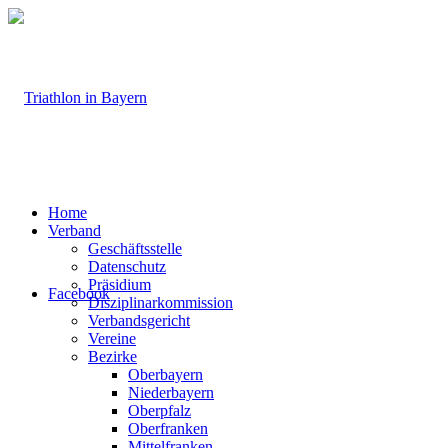
Home
Verband
Geschäftsstelle
Datenschutz
Präsidium
Facebook
Disziplinarkommission
Verbandsgericht
Vereine
Bezirke
Oberbayern
Niederbayern
Oberpfalz
Oberfranken
Mittelfranken