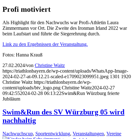
Profi motiviert
Als Highlight für den Nachwuchs war Profi-Athletin Laura
Zimmermann vor Ort. Die Zweite des Ironman Irland 2022 war
beim Laufstart und führte die Siegerehrung durch.
Link zu den Ergebnissen der Veranstaltung.
Fotos: Hanna Krauß
27.02.2024
/
von
Christine Waitz
https://triathlonbayern.de/wp-content/uploads/WhatsApp-Image-
2024-02-27-at-09.12.21-scaled-e1709023099951.jpeg
1301
1920
Christine Waitz
https://triathlonbayern.de/wp-
content/uploads/btv_logo.png
Christine Waitz
2024-02-27
09:42:55
2024-02-28 06:13:22
Swim&Run Würzburg feierte
Jubiläum
Swim&Run des SV Würzburg 05 wird
nachhaltig
Nachwuchscup
,
Sportentwicklung
,
Veranstaltungen
,
Vereine