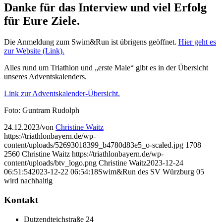
Danke für das Interview und viel Erfolg
für Eure Ziele.
Die Anmeldung zum Swim&Run ist übrigens geöffnet.
Hier geht es
zur Website (Link).
Alles rund um Triathlon und „erste Male“ gibt es in der Übersicht
unseres Adventskalenders.
Link zur Adventskalender-Übersicht.
Foto: Guntram Rudolph
24.12.2023
/
von
Christine Waitz
https://triathlonbayern.de/wp-
content/uploads/52693018399_b4780d83e5_o-scaled.jpg
1708
2560
Christine Waitz
https://triathlonbayern.de/wp-
content/uploads/btv_logo.png
Christine Waitz
2023-12-24
06:51:54
2023-12-22 06:54:18
Swim&Run des SV Würzburg 05
wird nachhaltig
Kontakt
Dutzendteichstraße 24