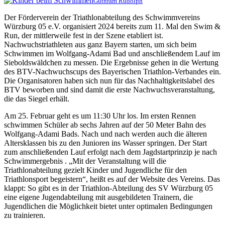
Gutnram Rudolph
Der Förderverein der Triathlonabteilung des Schwimmvereins
Würzburg 05 e.V. organisiert 2024 bereits zum 11. Mal den Swim &
Run, der mittlerweile fest in der Szene etabliert ist.
Nachwuchstriathleten aus ganz Bayern starten, um sich beim
Schwimmen im Wolfgang-Adami Bad und anschließendem Lauf im
Sieboldswäldchen zu messen. Die Ergebnisse gehen in die Wertung
des BTV-Nachwuchscups des Bayerischen Triathlon-Verbandes ein.
Die Organisatoren haben sich nun für das Nachhaltigkeitslabel des
BTV beworben und sind damit die erste Nachwuchsveranstaltung,
die das Siegel erhält.
Am 25. Februar geht es um 11:30 Uhr los. Im ersten Rennen
schwimmen Schüler ab sechs Jahren auf der 50 Meter Bahn des
Wolfgang-Adami Bads. Nach und nach werden auch die älteren
Altersklassen bis zu den Junioren ins Wasser springen. Der Start
zum anschließenden Lauf erfolgt nach dem Jagdstartprinzip je nach
Schwimmergebnis . „Mit der Veranstaltung will die
Triathlonabteilung gezielt Kinder und Jugendliche für den
Triathlonsport begeistern“, heißt es auf der Website des Vereins. Das
klappt: So gibt es in der Triathlon-Abteilung des SV Würzburg 05
eine eigene Jugendabteilung mit ausgebildeten Trainern, die
Jugendlichen die Möglichkeit bietet unter optimalen Bedingungen
zu trainieren.