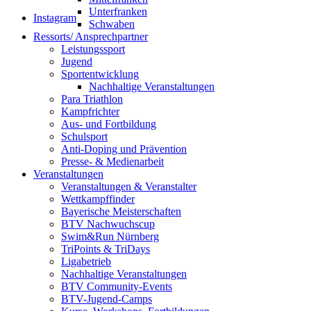
Unterfranken
Instagram
Schwaben
Ressorts/ Ansprechpartner
Leistungssport
Jugend
Sportentwicklung
Nachhaltige Veranstaltungen
Para Triathlon
Kampfrichter
Aus- und Fortbildung
Schulsport
Anti-Doping und Prävention
Presse- & Medienarbeit
Veranstaltungen
Veranstaltungen & Veranstalter
Wettkampffinder
Bayerische Meisterschaften
BTV Nachwuchscup
Swim&Run Nürnberg
TriPoints & TriDays
Ligabetrieb
Nachhaltige Veranstaltungen
BTV Community-Events
BTV-Jugend-Camps