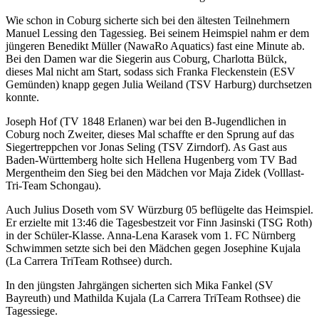
Wie schon in Coburg sicherte sich bei den ältesten Teilnehmern
Manuel Lessing den Tagessieg. Bei seinem Heimspiel nahm er dem
jüngeren Benedikt Müller (NawaRo Aquatics) fast eine Minute ab.
Bei den Damen war die Siegerin aus Coburg, Charlotta Bülck,
dieses Mal nicht am Start, sodass sich Franka Fleckenstein (ESV
Gemünden) knapp gegen Julia Weiland (TSV Harburg) durchsetzen
konnte.
Joseph Hof (TV 1848 Erlanen) war bei den B-Jugendlichen in
Coburg noch Zweiter, dieses Mal schaffte er den Sprung auf das
Siegertreppchen vor Jonas Seling (TSV Zirndorf). As Gast aus
Baden-Württemberg holte sich Hellena Hugenberg vom TV Bad
Mergentheim den Sieg bei den Mädchen vor Maja Zidek (Volllast-
Tri-Team Schongau).
Auch Julius Doseth vom SV Würzburg 05 beflügelte das Heimspiel.
Er erzielte mit 13:46 die Tagesbestzeit vor Finn Jasinski (TSG Roth)
in der Schüler-Klasse. Anna-Lena Karasek vom 1. FC Nürnberg
Schwimmen setzte sich bei den Mädchen gegen Josephine Kujala
(La Carrera TriTeam Rothsee) durch.
In den jüngsten Jahrgängen sicherten sich Mika Fankel (SV
Bayreuth) und Mathilda Kujala (La Carrera TriTeam Rothsee) die
Tagessiege.