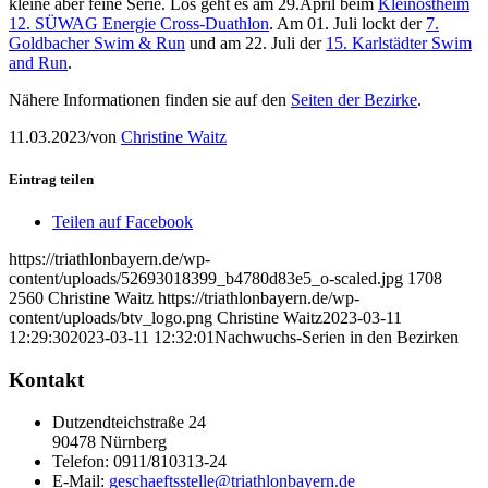
kleine aber feine Serie. Los geht es am 29.April beim
Kleinostheim
12. SÜWAG Energie Cross-Duathlon
. Am 01. Juli lockt der
7.
Goldbacher Swim & Run
und am 22. Juli der
15. Karlstädter Swim
and Run
.
Nähere Informationen finden sie auf den
Seiten der Bezirke
.
11.03.2023
/
von
Christine Waitz
Eintrag teilen
Teilen auf Facebook
https://triathlonbayern.de/wp-
content/uploads/52693018399_b4780d83e5_o-scaled.jpg
1708
2560
Christine Waitz
https://triathlonbayern.de/wp-
content/uploads/btv_logo.png
Christine Waitz
2023-03-11
12:29:30
2023-03-11 12:32:01
Nachwuchs-Serien in den Bezirken
Kontakt
Dutzendteichstraße 24
90478 Nürnberg
Telefon:
0911/810313-24
E-Mail:
geschaeftsstelle@triathlonbayern.de