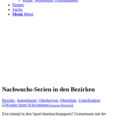
Kurse, Workshops, Fortbildungen
Partner
Suche
Menü
Menü
Nachwuchs-Serien in den Bezirken
Bezirke
,
Jugendsport
,
Oberbayern
,
Oberpfalz
,
Unterfranken
Gutnram Rudolph
Erst einmal in den Sport hineinschnuppern? Gemeinsam mit der