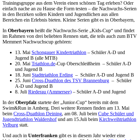
Trainingsgruppe aus dem Verein einen schönen Tag erleben? Oder
einfach nache an zu Hause die Form testen – die Nachwuchs-Serien
in den Bezirken sollen Kindern und Jugendlichen aus allen
Bereichen ein Erlebnis bieten. Kleine Serien gibt es in Oberbayern,
In
Oberbayern
heißt die Nachwuchs-Serie „Kids-Cup“ und findet
im Rahmen von drei beliebten Rennen statt, die teils auch zum BTV
Memmert Nachwuchscup gehören:
13. Mai
Schongauer Kindertriathlon
– Schüler A-D und
Jugend B (alle MTB)
20. Mai
Triathlon.de
-Cup Oberschleißheim – Schüler A-D
und Jugend B
18. Juni
Stadttriathlon Erding
– Schüler A-D und Jugend B
25. Juni
Cross-Duathlon des TSV Brannenburg
– Schüler
A-D und Jugend B
8. Juli
Riederau (Ammersee)
– Schüler A-D und Jugend
In der
Oberpfalz
startete der „Junior-Cup“ bereits mit dem
Swim&Run in Amberg. Drei weitere Rennen finden am 13. Mai
beim
Cross-Duathlon Deining
, am 08. Juli beim
Cube Schüler und
Jugendtriathlon Waldershof
und am 15.Juli beim
Kirchweihtriathlon
Velburg
statt.
Und auch in
Unterfranken
gibt es in diesem Jahr wieder eine