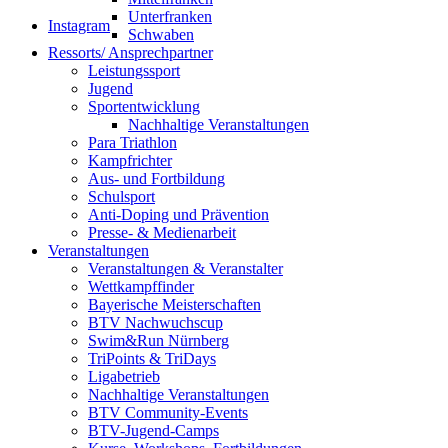
Unterfranken
Instagram
Schwaben
Ressorts/ Ansprechpartner
Leistungssport
Jugend
Sportentwicklung
Nachhaltige Veranstaltungen
Para Triathlon
Kampfrichter
Aus- und Fortbildung
Schulsport
Anti-Doping und Prävention
Presse- & Medienarbeit
Veranstaltungen
Veranstaltungen & Veranstalter
Wettkampffinder
Bayerische Meisterschaften
BTV Nachwuchscup
Swim&Run Nürnberg
TriPoints & TriDays
Ligabetrieb
Nachhaltige Veranstaltungen
BTV Community-Events
BTV-Jugend-Camps