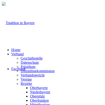
Home
Verband
Geschäftsstelle
Datenschutz
Präsidium
Facebook
Disziplinarkommission
Verbandsgericht
Vereine
Bezirke
Oberbayern
Niederbayern
Oberpfalz
Oberfranken
Mittelfranken