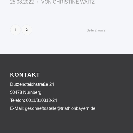
/
25.08.2022
VON
CHRISTINE WAITZ
1
2
Seite 2 von 2
KONTAKT
Dutzendteichstraße 24
90478 Nürnberg
Telefon:
0911/810313-24
E-Mail:
geschaeftsstelle@triathlonbayern.de