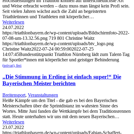
Höchstleistungen im Triathlon können auf unterschiedlichste Art
und Weise erbracht werden – dazu muss man längst kein Profi sein.
Seit vielen Jahren wächst auch die Zahl an begeisterten
Triathletinnen und Triathleten mit körperlicher…
Weiterlesen
24.07.2022
https://triathlonbayern.de/wp-content/uploads/Bildschirmfoto-2022-
07-08-um-13.32.56.png
719
801
Christine Waitz
https://triathlonbayern.de/wp-content/uploads/btv_logo.png
Christine Waitz
2022-07-24 00:59:00
2022-07-25
14:07:45
Bundesstützpunkt Triathlon Nürnberg lädt zum Talent-Tag
für Sportler*innen mit körperlicher und geistiger Behinderung
(privat), frei
„Die Stimmung in Erding ist einfach super!“ Die
Bayerischen Meister berichten
Breitensport
,
Veranstaltungen
Heiße Kämpfe um den Titel - die gab es bei den Bayerischen
Meisterschaften über die Sprintdistanz im wahrsten Sinne des
Wortes. Mitte Juni fanden die Wettkämpfe bei dem Traditionsrennen
statt. Heute unterhalten wir uns mit dem neuen Bayerischen…
Weiterlesen
23.07.2022
https://triathlonbayern.de/wp-content/uploads/Fabian-Schaffert-