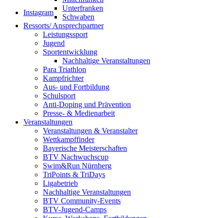
Unterfranken
Instagram
Schwaben
Ressorts/ Ansprechpartner
Leistungssport
Jugend
Sportentwicklung
Nachhaltige Veranstaltungen
Para Triathlon
Kampfrichter
Aus- und Fortbildung
Schulsport
Anti-Doping und Prävention
Presse- & Medienarbeit
Veranstaltungen
Veranstaltungen & Veranstalter
Wettkampffinder
Bayerische Meisterschaften
BTV Nachwuchscup
Swim&Run Nürnberg
TriPoints & TriDays
Ligabetrieb
Nachhaltige Veranstaltungen
BTV Community-Events
BTV-Jugend-Camps