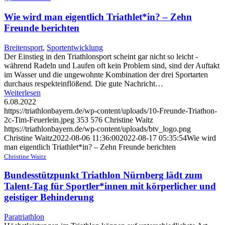
Wie wird man eigentlich Triathlet*in? – Zehn
Freunde berichten
Breitensport
,
Sportentwicklung
Der Einstieg in den Triathlonsport scheint gar nicht so leicht -
während Radeln und Laufen oft kein Problem sind, sind der Auftakt
im Wasser und die ungewohnte Kombination der drei Sportarten
durchaus respekteinflößend. Die gute Nachricht…
Weiterlesen
6.08.2022
https://triathlonbayern.de/wp-content/uploads/10-Freunde-Triathon-
2c-Tim-Feuerlein.jpeg
353
576
Christine Waitz
https://triathlonbayern.de/wp-content/uploads/btv_logo.png
Christine Waitz
2022-08-06 11:36:00
2022-08-17 05:35:54
Wie wird
man eigentlich Triathlet*in? – Zehn Freunde berichten
Christine Waitz
Bundesstützpunkt Triathlon Nürnberg lädt zum
Talent-Tag für Sportler*innen mit körperlicher und
geistiger Behinderung
Paratriathlon