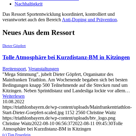
Nachhaltigkeit
Das Ressort Sportentwicklung koordiniert, kontrolliert und
verantwortet auch den Bereich
Anti-Doping und Prävention
.
Neues Aus dem Ressort
Dieter Göpfert
Tolle Atmosphäre bei Kurzdistanz-BM in Kitzingen
Breitensport
,
Veranstaltungen
"Mega Stimmung", jubelt Dieter Göpfert, Organisator des
Mainfranken Triathlon. Am Wochenende begaben sich bei besten
Bedingungen knapp 500 Teilnehmende auf die Strecken rund um
Kitzingen. Neben Sprintdistanz und Landesliga lockte vor allem…
Weiterlesen
10.08.2022
https://triathlonbayern.de/wp-content/uploads/Mainfrankentriathlon-
Start-Dieter-Goepfert-scaled.jpg
1152
2560
Christine Waitz
https://triathlonbayern.de/wp-content/uploads/btv_logo.png
Christine Waitz
2022-08-10 06:56:37
2022-08-11 09:45:30
Tolle
Atmosphäre bei Kurzdistanz-BM in Kitzingen
(c) Tim Feuerlein