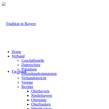
Home
Verband
Geschäftsstelle
Datenschutz
Präsidium
Facebook
Disziplinarkommission
Verbandsgericht
Vereine
Bezirke
Oberbayern
Niederbayern
Oberpfalz
Oberfranken
Mittelfranken