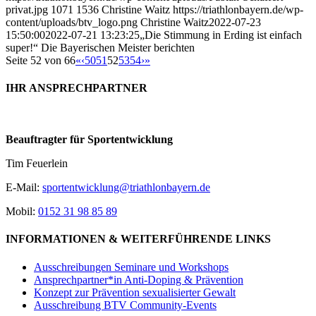
privat.jpg
1071
1536
Christine Waitz
https://triathlonbayern.de/wp-
content/uploads/btv_logo.png
Christine Waitz
2022-07-23
15:50:00
2022-07-21 13:23:25
„Die Stimmung in Erding ist einfach
super!“ Die Bayerischen Meister berichten
Seite 52 von 66
«
‹
50
51
52
53
54
›
»
IHR ANSPRECHPARTNER
Beauftragter für Sportentwicklung
Tim Feuerlein
E-Mail:
sportentwicklung@triathlonbayern.de
Mobil:
0152 31 98 85 89
INFORMATIONEN & WEITERFÜHRENDE LINKS
Ausschreibungen Seminare und Workshops
Ansprechpartner*in Anti-Doping & Prävention
Konzept zur Prävention sexualisierter Gewalt
Ausschreibung BTV Community-Events