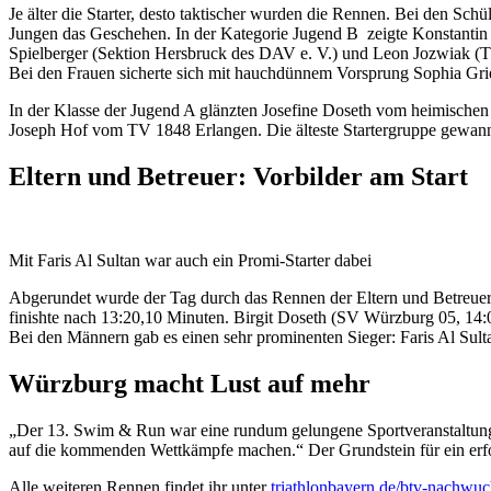
Je älter die Starter, desto taktischer wurden die Rennen. Bei den S
Jungen das Geschehen. In der Kategorie Jugend B zeigte Konstantin 
Spielberger (Sektion Hersbruck des DAV e. V.) und Leon Jozwiak 
Bei den Frauen sicherte sich mit hauchdünnem Vorsprung Sophia Gr
In der Klasse der Jugend A glänzten Josefine Doseth vom heimischen
Joseph Hof vom TV 1848 Erlangen. Die älteste Startergruppe gewan
Eltern und Betreuer: Vorbilder am Start
Mit Faris Al Sultan war auch ein Promi-Starter dabei
Abgerundet wurde der Tag durch das Rennen der Eltern und Betreuer,
finishte nach 13:20,10 Minuten. Birgit Doseth (SV Würzburg 05, 14:0
Bei den Männern gab es einen sehr prominenten Sieger: Faris Al Su
Würzburg macht Lust auf mehr
„Der 13. Swim & Run war eine rundum gelungene Sportveranstaltung“
auf die kommenden Wettkämpfe machen.“ Der Grundstein für ein erfolg
Alle weiteren Rennen findet ihr unter
triathlonbayern.de/btv-nachwu