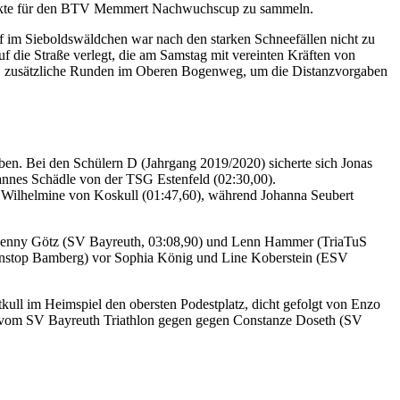
Punkte für den BTV Memmert Nachwuchscup zu sammeln.
f im Sieboldswäldchen war nach den starken Schneefällen nicht zu
 die Straße verlegt, die am Samstag mit vereinten Kräften von
en, zusätzliche Runden im Oberen Bogenweg, um die Distanzvorgaben
haben. Bei den Schülern D (Jahrgang 2019/2020) sicherte sich Jonas
nnes Schädle von der TSG Estenfeld (02:30,00).
h Wilhelmine von Koskull (01:47,60), während Johanna Seubert
s Lenny Götz (SV Bayreuth, 03:08,90) und Lenn Hammer (TriaTuS
Nonstop Bamberg) vor Sophia König und Line Koberstein (ESV
ull im Heimspiel den obersten Podestplatz, dicht gefolgt von Enzo
l vom SV Bayreuth Triathlon gegen gegen Constanze Doseth (SV