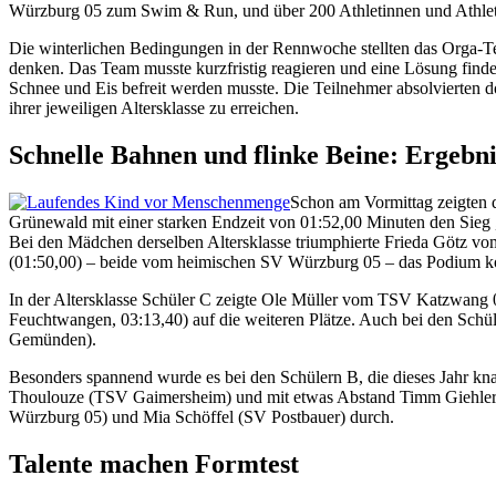
Würzburg 05 zum Swim & Run, und über 200 Athletinnen und Athlet
Die winterlichen Bedingungen in der Rennwoche stellten das Orga-Te
denken. Das Team musste kurzfristig reagieren und eine Lösung finde
Schnee und Eis befreit werden musste. Die Teilnehmer absolvierte
ihrer jeweiligen Altersklasse zu erreichen.
Schnelle Bahnen und flinke Beine: Ergebni
Schon am Vormittag zeigten di
Grünewald mit einer starken Endzeit von 01:52,00 Minuten den Sieg
Bei den Mädchen derselben Altersklasse triumphierte Frieda Götz v
(01:50,00) – beide vom heimischen SV Würzburg 05 – das Podium ko
In der Altersklasse Schüler C zeigte Ole Müller vom TSV Katzwang
Feuchtwangen, 03:13,40) auf die weiteren Plätze. Auch bei den Sch
Gemünden).
Besonders spannend wurde es bei den Schülern B, die dieses Jahr kn
Thoulouze (TSV Gaimersheim) und mit etwas Abstand Timm Giehler. 
Würzburg 05) und Mia Schöffel (SV Postbauer) durch.
Talente machen Formtest