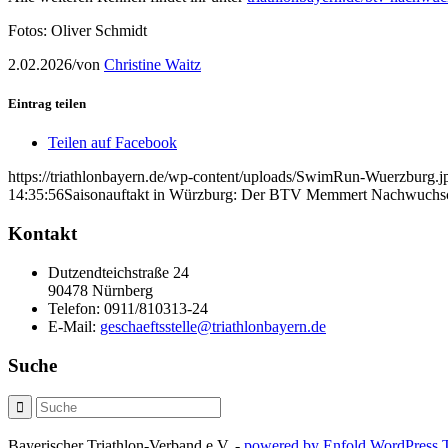
Fotos: Oliver Schmidt
2.02.2026
/
von
Christine Waitz
Eintrag teilen
Teilen auf Facebook
https://triathlonbayern.de/wp-content/uploads/SwimRun-Wuerzburg.j
14:35:56
Saisonauftakt in Würzburg: Der BTV Memmert Nachwuchsc
Kontakt
Dutzendteichstraße 24
90478 Nürnberg
Telefon:
0911/810313-24
E-Mail:
geschaeftsstelle@triathlonbayern.de
Suche
Bayerischer Triathlon-Verband e.V. -
powered by Enfold WordPress