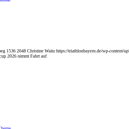
peg
1536
2048
Christine Waitz
https://triathlonbayern.de/wp-content/u
up 2026 nimmt Fahrt auf
 Theme