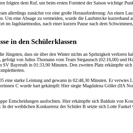
en folgten dem Ruf, um beim ersten Formtest der Saison wichtige 
am allerdings zunächst vor eine große Herausforderung: An einen Lau
n. Um eine Absage zu vermeiden, wurde die Laufstrecke kurzerhand auf
n dort im Jagdstartmodus, nach einer kurzen Pause nach dem Schwimm
sse in den Schülerklassen
e Jüngsten, dass sie über den Winter nichts an Spritzigkeit verloren 
 , gefolgt von Julius Thomann vom Team Stegaurach (02:16,00) und Ha
om SV Bayreuth in 01:33,90 Minuten. Den zweiten Platz erkämpfte sic
mplettierten.
 05 eine starke Leistung und gewann in 02:48,30 Minuten. Er verwie
ülerinnen C wurde hart gekämpft: Hier siegte Magdalena Göller (IfA 
appe Entscheidungen ausfochten. Hier erkämpfte sich Balduin von Kostk
In der weiblichen Konkurrenz der Schüler B setzte sich Lotte Fanke