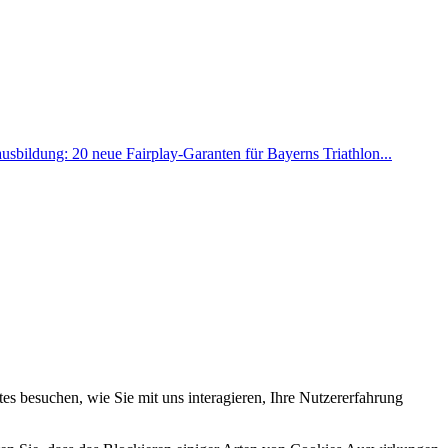
sbildung: 20 neue Fairplay-Garanten für Bayerns Triathlon...
s besuchen, wie Sie mit uns interagieren, Ihre Nutzererfahrung