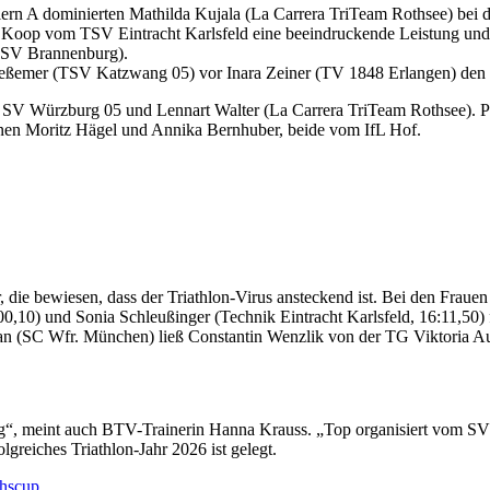
chülern A dominierten Mathilda Kujala (La Carrera TriTeam Rothsee) b
Koop vom TSV Eintracht Karlsfeld eine beeindruckende Leistung und s
(TSV Brannenburg).
ießemer (TSV Katzwang 05) vor Inara Zeiner (TV 1848 Erlangen) den 
 SV Würzburg 05 und Lennart Walter (La Carrera TriTeam Rothsee). P
nen Moritz Hägel und Annika Bernhuber, beide vom IfL Hof.
 die bewiesen, dass der Triathlon-Virus ansteckend ist. Bei den Frau
0,10) und Sonia Schleußinger (Technik Eintracht Karlsfeld, 16:11,50) f
ltan (SC Wfr. München) ließ Constantin Wenzlik von der TG Viktori
, meint auch BTV-Trainerin Hanna Krauss. „Top organisiert vom SV Wü
reiches Triathlon-Jahr 2026 ist gelegt.
chscup