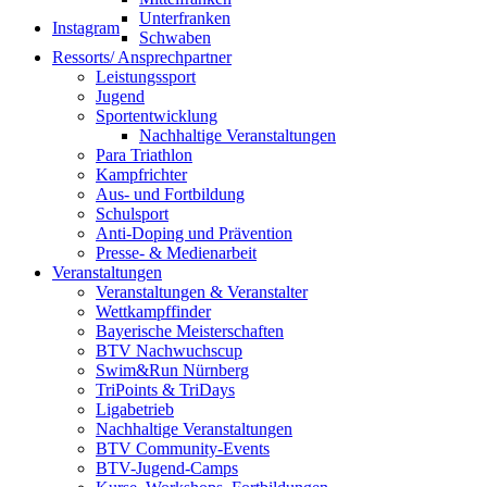
Unterfranken
Instagram
Schwaben
Ressorts/ Ansprechpartner
Leistungssport
Jugend
Sportentwicklung
Nachhaltige Veranstaltungen
Para Triathlon
Kampfrichter
Aus- und Fortbildung
Schulsport
Anti-Doping und Prävention
Presse- & Medienarbeit
Veranstaltungen
Veranstaltungen & Veranstalter
Wettkampffinder
Bayerische Meisterschaften
BTV Nachwuchscup
Swim&Run Nürnberg
TriPoints & TriDays
Ligabetrieb
Nachhaltige Veranstaltungen
BTV Community-Events
BTV-Jugend-Camps