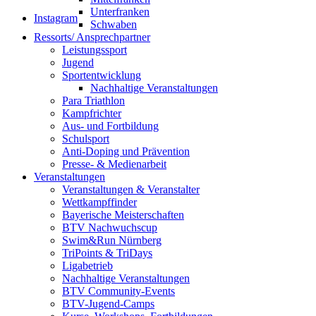
Unterfranken
Instagram
Schwaben
Ressorts/ Ansprechpartner
Leistungssport
Jugend
Sportentwicklung
Nachhaltige Veranstaltungen
Para Triathlon
Kampfrichter
Aus- und Fortbildung
Schulsport
Anti-Doping und Prävention
Presse- & Medienarbeit
Veranstaltungen
Veranstaltungen & Veranstalter
Wettkampffinder
Bayerische Meisterschaften
BTV Nachwuchscup
Swim&Run Nürnberg
TriPoints & TriDays
Ligabetrieb
Nachhaltige Veranstaltungen
BTV Community-Events
BTV-Jugend-Camps