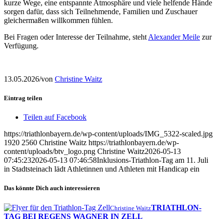
kurze Wege, eine entspannte Atmosphäre und viele helfende Hände
sorgen dafür, dass sich Teilnehmende, Familien und Zuschauer
gleichermaßen willkommen fühlen.
Bei Fragen oder Interesse der Teilnahme, steht
Alexander Meile
zur
Verfügung.
13.05.2026
/
von
Christine Waitz
Eintrag teilen
Teilen auf Facebook
https://triathlonbayern.de/wp-content/uploads/IMG_5322-scaled.jpg
1920
2560
Christine Waitz
https://triathlonbayern.de/wp-
content/uploads/btv_logo.png
Christine Waitz
2026-05-13
07:45:23
2026-05-13 07:46:58
Inklusions-Triathlon-Tag am 11. Juli
in Stadtsteinach lädt Athletinnen und Athleten mit Handicap ein
Das könnte Dich auch interessieren
TRIATHLON-
Christine Waitz
TAG BEI REGENS WAGNER IN ZELL