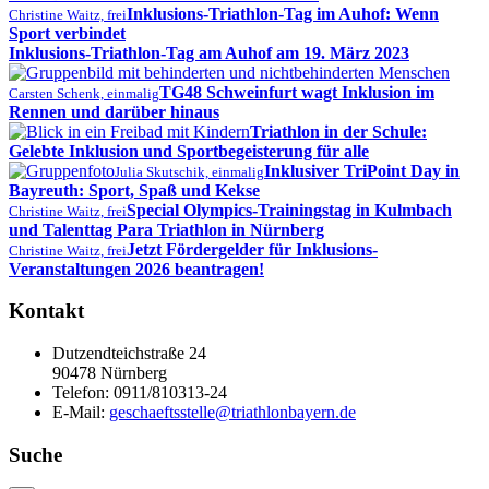
Inklusions-Triathlon-Tag im Auhof: Wenn
Christine Waitz, frei
Sport verbindet
Inklusions-Triathlon-Tag am Auhof am 19. März 2023
TG48 Schweinfurt wagt Inklusion im
Carsten Schenk, einmalig
Rennen und darüber hinaus
Triathlon in der Schule:
Gelebte Inklusion und Sportbegeisterung für alle
Inklusiver TriPoint Day in
Julia Skutschik, einmalig
Bayreuth: Sport, Spaß und Kekse
Special Olympics-Trainingstag in Kulmbach
Christine Waitz, frei
und Talenttag Para Triathlon in Nürnberg
Jetzt Fördergelder für Inklusions-
Christine Waitz, frei
Veranstaltungen 2026 beantragen!
Kontakt
Dutzendteichstraße 24
90478 Nürnberg
Telefon:
0911/810313-24
E-Mail:
geschaeftsstelle@triathlonbayern.de
Suche