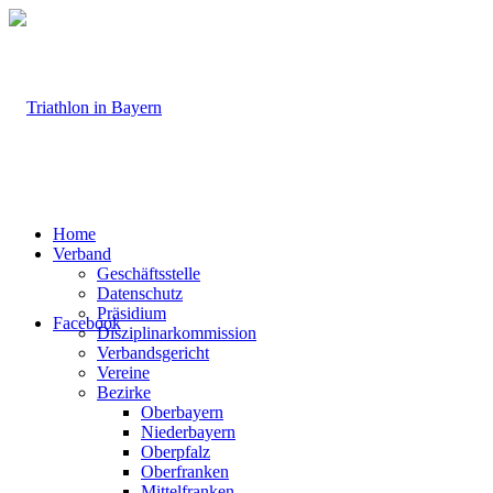
Home
Verband
Geschäftsstelle
Datenschutz
Präsidium
Facebook
Disziplinarkommission
Verbandsgericht
Vereine
Bezirke
Oberbayern
Niederbayern
Oberpfalz
Oberfranken
Mittelfranken