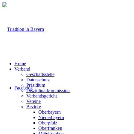
Home
Verband
Geschäftsstelle
Datenschutz
Präsidium
Facebook
Disziplinarkommission
Verbandsgericht
Vereine
Bezirke
Oberbayern
Niederbayern
Oberpfalz
Oberfranken
Mittelfranken