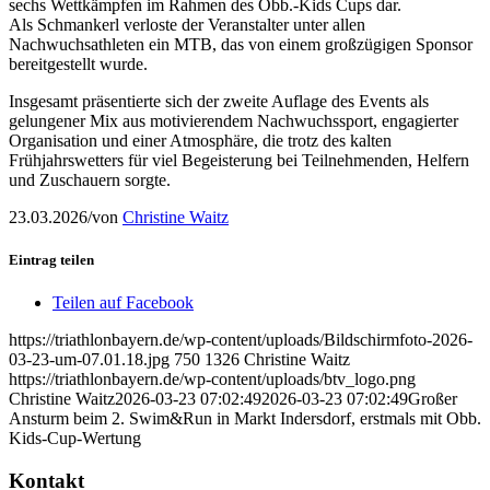
sechs Wettkämpfen im Rahmen des Obb.-Kids Cups dar.
Als Schmankerl verloste der Veranstalter unter allen
Nachwuchsathleten ein MTB, das von einem großzügigen Sponsor
bereitgestellt wurde.
Insgesamt präsentierte sich der zweite Auflage des Events als
gelungener Mix aus motivierendem Nachwuchssport, engagierter
Organisation und einer Atmosphäre, die trotz des kalten
Frühjahrswetters für viel Begeisterung bei Teilnehmenden, Helfern
und Zuschauern sorgte.
23.03.2026
/
von
Christine Waitz
Eintrag teilen
Teilen auf Facebook
https://triathlonbayern.de/wp-content/uploads/Bildschirmfoto-2026-
03-23-um-07.01.18.jpg
750
1326
Christine Waitz
https://triathlonbayern.de/wp-content/uploads/btv_logo.png
Christine Waitz
2026-03-23 07:02:49
2026-03-23 07:02:49
Großer
Ansturm beim 2. Swim&Run in Markt Indersdorf, erstmals mit Obb.
Kids-Cup-Wertung
Kontakt