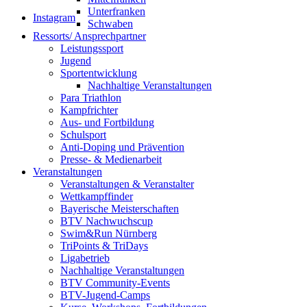
Unterfranken
Instagram
Schwaben
Ressorts/ Ansprechpartner
Leistungssport
Jugend
Sportentwicklung
Nachhaltige Veranstaltungen
Para Triathlon
Kampfrichter
Aus- und Fortbildung
Schulsport
Anti-Doping und Prävention
Presse- & Medienarbeit
Veranstaltungen
Veranstaltungen & Veranstalter
Wettkampffinder
Bayerische Meisterschaften
BTV Nachwuchscup
Swim&Run Nürnberg
TriPoints & TriDays
Ligabetrieb
Nachhaltige Veranstaltungen
BTV Community-Events
BTV-Jugend-Camps