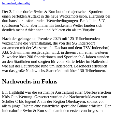
Indersdorf, einmalig
Der 2. Indersdorfer Swim & Run bot oberbajerischen Sportlern
einen perfekten Auftakt in die neue Wettkampfsaison, allerdings bei
durchaus herausfordernden Wetterbedingungen. Bei kühlen 5 °C,
spürbarem Wind, aber immerhin trockenem Wetter fanden sich
deutlich mehr Athletinnen und Athleten ein als im Vorjahr.
Nach der gelungenen Premiere 2025 mit 125 Teilnehmenden
verzeichnete die Veranstaltung, die von der SG Indersdorf
zusammen mit der Wasserwacht Dachau und dem TSV Indersdorf,
Abt. Schwimmen ausgetragen wird, in diesem Jahr einen weiteren
Zuwachs: über 200 Sportlerinnen und Sportler ab 8 Jahren standen
an den Startlinien und sorgten für volle Starterfelder im Hallenbad
wie auf der Laufstrecke rund um Indersdorf. Besonders erfreulich
war das große Nachwuchs-Starterfeld mit über 130 Teilnehmern.
Nachwuchs im Fokus
Ein Highlight war die erstmalige Austragung einer Oberbayerischen
Kids Cup Wertung. Gewertet wurden die Nachwuchsklassen von
Schüler C bis Jugend A aus der Region Oberbayern, sodass vor
allem junge Talente eine zusätzliche sportliche Bühne erhielten. Der
Indersdorfer Swim & Run stellt damit den ersten von insgesamt