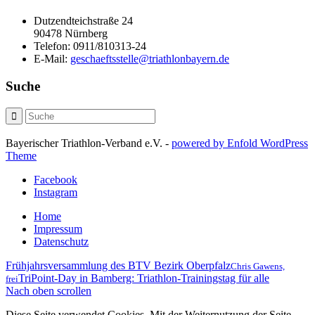
Dutzendteichstraße 24
90478 Nürnberg
Telefon:
0911/810313-24
E-Mail:
geschaeftsstelle@triathlonbayern.de
Suche
Bayerischer Triathlon-Verband e.V. -
powered by Enfold WordPress
Theme
Facebook
Instagram
Home
Impressum
Datenschutz
Frühjahrsversammlung des BTV Bezirk Oberpfalz
Chris Gawens,
TriPoint-Day in Bamberg: Triathlon-Trainingstag für alle
frei
Nach oben scrollen
Diese Seite verwendet Cookies. Mit der Weiternutzung der Seite,