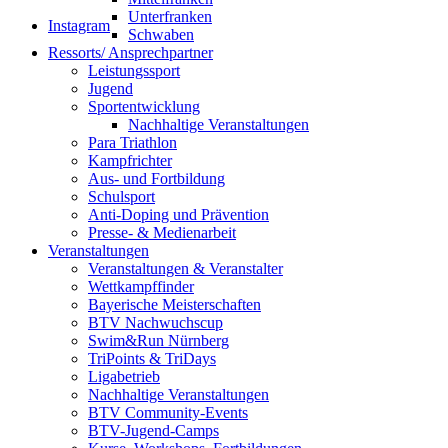
Unterfranken
Instagram
Schwaben
Ressorts/ Ansprechpartner
Leistungssport
Jugend
Sportentwicklung
Nachhaltige Veranstaltungen
Para Triathlon
Kampfrichter
Aus- und Fortbildung
Schulsport
Anti-Doping und Prävention
Presse- & Medienarbeit
Veranstaltungen
Veranstaltungen & Veranstalter
Wettkampffinder
Bayerische Meisterschaften
BTV Nachwuchscup
Swim&Run Nürnberg
TriPoints & TriDays
Ligabetrieb
Nachhaltige Veranstaltungen
BTV Community-Events
BTV-Jugend-Camps