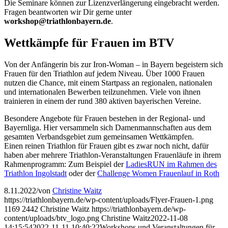
Die Seminare können zur Lizenzverlängerung eingebracht werden.
Fragen beantworten wir Dir gerne unter
workshop@triathlonbayern.de
.
Wettkämpfe für Frauen im BTV
Von der Anfängerin bis zur Iron-Woman – in Bayern begeistern sich
Frauen für den Triathlon auf jedem Niveau. Über 1000 Frauen
nutzen die Chance, mit einem Startpass an regionalen, nationalen
und internationalen Bewerben teilzunehmen. Viele von ihnen
trainieren in einem der rund 380 aktiven bayerischen Vereine.
Besondere Angebote für Frauen bestehen in der Regional- und
Bayernliga. Hier versammeln sich Damenmannschaften aus dem
gesamten Verbandsgebiet zum gemeinsamen Wettkämpfen.
Einen reinen Triathlon für Frauen gibt es zwar noch nicht, dafür
haben aber mehrere Triathlon-Veranstaltungen Frauenläufe in ihrem
Rahmenprogramm: Zum Beispiel der
LadiesRUN im Rahmen des
Triathlon Ingolstadt
oder der
Challenge Women Frauenlauf in Roth
8.11.2022
/
von
Christine Waitz
https://triathlonbayern.de/wp-content/uploads/Flyer-Frauen-1.png
1169
2442
Christine Waitz
https://triathlonbayern.de/wp-
content/uploads/btv_logo.png
Christine Waitz
2022-11-08
14:15:54
2022-11-11 10:40:22
Workshops und Veranstaltungen für