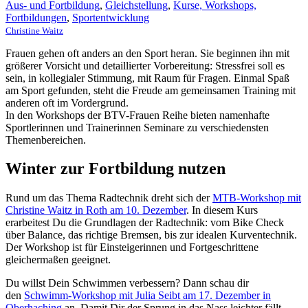
Aus- und Fortbildung
,
Gleichstellung
,
Kurse, Workshops,
Fortbildungen
,
Sportentwicklung
Christine Waitz
Frauen gehen oft anders an den Sport heran. Sie beginnen ihn mit
größerer Vorsicht und detaillierter Vorbereitung: Stressfrei soll es
sein, in kollegialer Stimmung, mit Raum für Fragen. Einmal Spaß
am Sport gefunden, steht die Freude am gemeinsamen Training mit
anderen oft im Vordergrund.
In den Workshops der BTV-Frauen Reihe bieten namenhafte
Sportlerinnen und Trainerinnen Seminare zu verschiedensten
Themenbereichen.
Winter zur Fortbildung nutzen
Rund um das Thema Radtechnik dreht sich der
MTB-Workshop mit
Christine Waitz in Roth am 10. Dezember
. In diesem Kurs
erarbeitest Du die Grundlagen der Radtechnik: vom Bike Check
über Balance, das richtige Bremsen, bis zur idealen Kurventechnik.
Der Workshop ist für Einsteigerinnen und Fortgeschrittene
gleichermaßen geeignet.
Du willst Dein Schwimmen verbessern? Dann schau dir
den
Schwimm-Workshop mit Julia Seibt am 17. Dezember in
Oberhaching
an. Damit Dir der Sprung in das Nass leichter fällt,