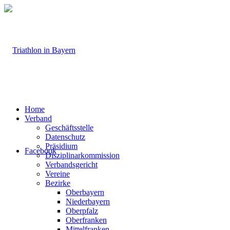
Home
Verband
Geschäftsstelle
Datenschutz
Präsidium
Facebook
Disziplinarkommission
Verbandsgericht
Vereine
Bezirke
Oberbayern
Niederbayern
Oberpfalz
Oberfranken
Mittelfranken