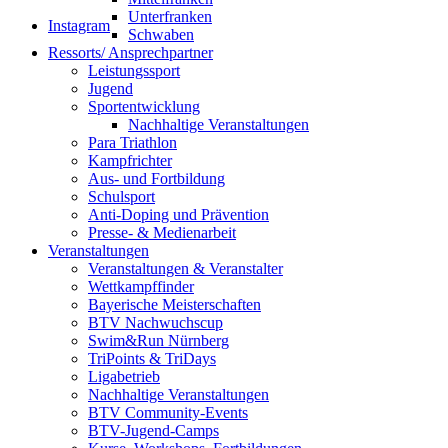
Unterfranken
Instagram
Schwaben
Ressorts/ Ansprechpartner
Leistungssport
Jugend
Sportentwicklung
Nachhaltige Veranstaltungen
Para Triathlon
Kampfrichter
Aus- und Fortbildung
Schulsport
Anti-Doping und Prävention
Presse- & Medienarbeit
Veranstaltungen
Veranstaltungen & Veranstalter
Wettkampffinder
Bayerische Meisterschaften
BTV Nachwuchscup
Swim&Run Nürnberg
TriPoints & TriDays
Ligabetrieb
Nachhaltige Veranstaltungen
BTV Community-Events
BTV-Jugend-Camps