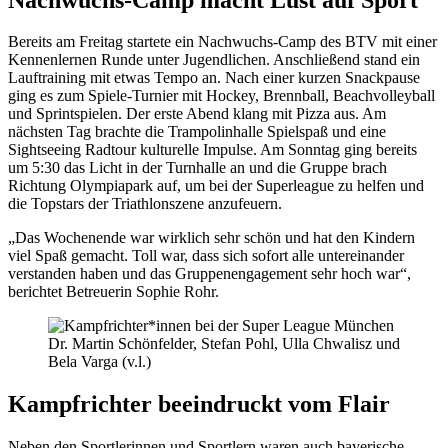
Bereits am Freitag startete ein Nachwuchs-Camp des BTV mit einer
Kennenlernen Runde unter Jugendlichen. Anschließend stand ein
Lauftraining mit etwas Tempo an. Nach einer kurzen Snackpause
ging es zum Spiele-Turnier mit Hockey, Brennball, Beachvolleyball
und Sprintspielen. Der erste Abend klang mit Pizza aus. Am
nächsten Tag brachte die Trampolinhalle Spielspaß und eine
Sightseeing Radtour kulturelle Impulse. Am Sonntag ging bereits
um 5:30 das Licht in der Turnhalle an und die Gruppe brach
Richtung Olympiapark auf, um bei der Superleague zu helfen und
die Topstars der Triathlonszene anzufeuern.
„Das Wochenende war wirklich sehr schön und hat den Kindern
viel Spaß gemacht. Toll war, dass sich sofort alle untereinander
verstanden haben und das Gruppenengagement sehr hoch war“,
berichtet Betreuerin Sophie Rohr.
Dr. Martin Schönfelder, Stefan Pohl, Ulla Chwalisz und
Bela Varga (v.l.)
Kampfrichter beeindruckt vom Flair
Neben den Sportlerinnen und Sportlern waren auch bayerische