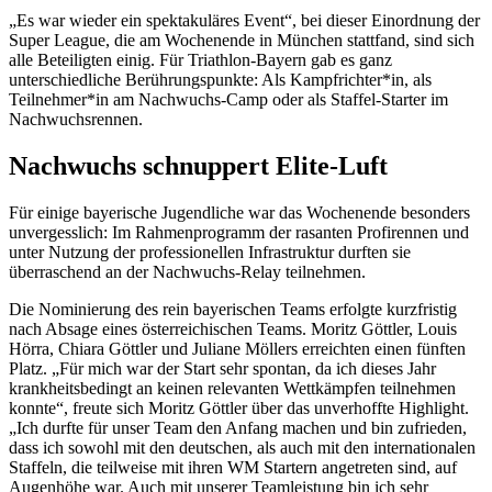
„Es war wieder ein spektakuläres Event“, bei dieser Einordnung der
Super League, die am Wochenende in München stattfand, sind sich
alle Beteiligten einig. Für Triathlon-Bayern gab es ganz
unterschiedliche Berührungspunkte: Als Kampfrichter*in, als
Teilnehmer*in am Nachwuchs-Camp oder als Staffel-Starter im
Nachwuchsrennen.
Nachwuchs schnuppert Elite-Luft
Für einige bayerische Jugendliche war das Wochenende besonders
unvergesslich: Im Rahmenprogramm der rasanten Profirennen und
unter Nutzung der professionellen Infrastruktur durften sie
überraschend an der Nachwuchs-Relay teilnehmen.
Die Nominierung des rein bayerischen Teams erfolgte kurzfristig
nach Absage eines österreichischen Teams. Moritz Göttler, Louis
Hörra, Chiara Göttler und Juliane Möllers erreichten einen fünften
Platz. „Für mich war der Start sehr spontan, da ich dieses Jahr
krankheitsbedingt an keinen relevanten Wettkämpfen teilnehmen
konnte“, freute sich Moritz Göttler über das unverhoffte Highlight.
„Ich durfte für unser Team den Anfang machen und bin zufrieden,
dass ich sowohl mit den deutschen, als auch mit den internationalen
Staffeln, die teilweise mit ihren WM Startern angetreten sind, auf
Augenhöhe war. Auch mit unserer Teamleistung bin ich sehr