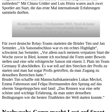
zufrieden!“ Mit Chiara Göttler und Luis Hörra waren auch zwei
Sportler am Start, die das erste Mal internationale Erfahrungen
sammeln durften.
Munich, Germany, 11th September 2022, Youth & Junior
Race at Super League Championship Series, at
Olympiapark, Munich
Für zwei deutsche Relay-Teams starteten die Brüder Tim und Jan
Semmler. „Als Saisonabschluss war es ein echtes Highlight“,
schwärmt Jan Semmler. „Vor allem nach meinem verpatzen Start die
Woche zuvor in Bled, konnte ich nochmal die Form unter Beweis
stellen und eine sehr erfolgreiche Saison mit einem 3. Platz im Team
Germany II abschließen. Es war toll auf den Strecken der Profis zu
starten und man hat sogar Profis getroffen, da man Zugang zu
denselben Bereichen hatte.“
Bruder Tim schaffte mit Mannschaftskameraden Lukas Meckel,
Emma Fahrenson und Felipa Herrmannden den Sprung auf das
oberste Siegertreppchen und fand: „Das Rennen war eine sehr
schöne und wichtige Erfahrung, da man unter denselben
Bedingungen wie die besten Triathleten der Welt starten konnte.“
Nachwuchs-Camp macht Lust auf Sport