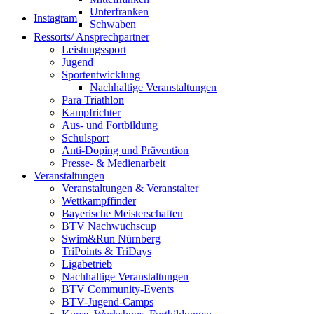
Unterfranken
Instagram
Schwaben
Ressorts/ Ansprechpartner
Leistungssport
Jugend
Sportentwicklung
Nachhaltige Veranstaltungen
Para Triathlon
Kampfrichter
Aus- und Fortbildung
Schulsport
Anti-Doping und Prävention
Presse- & Medienarbeit
Veranstaltungen
Veranstaltungen & Veranstalter
Wettkampffinder
Bayerische Meisterschaften
BTV Nachwuchscup
Swim&Run Nürnberg
TriPoints & TriDays
Ligabetrieb
Nachhaltige Veranstaltungen
BTV Community-Events
BTV-Jugend-Camps