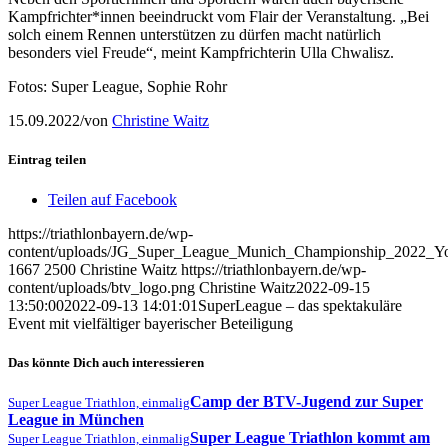
Kampfrichter*innen beeindruckt vom Flair der Veranstaltung. „Bei
solch einem Rennen unterstützen zu dürfen macht natürlich
besonders viel Freude“, meint Kampfrichterin Ulla Chwalisz.
Fotos: Super League, Sophie Rohr
15.09.2022
/
von
Christine Waitz
Eintrag teilen
Teilen auf Facebook
https://triathlonbayern.de/wp-
content/uploads/JG_Super_League_Munich_Championship_2022_Y
1667
2500
Christine Waitz
https://triathlonbayern.de/wp-
content/uploads/btv_logo.png
Christine Waitz
2022-09-15
13:50:00
2022-09-13 14:01:01
SuperLeague – das spektakuläre
Event mit vielfältiger bayerischer Beteiligung
Das könnte Dich auch interessieren
Camp der BTV-Jugend zur Super
Super League Triathlon, einmalig
League in München
Super League Triathlon kommt am
Super League Triathlon, einmalig