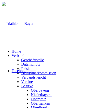
Home
Verband
Geschäftsstelle
Datenschutz
Präsidium
Facebook
Disziplinarkommission
Verbandsgericht
Vereine
Bezirke
Oberbayern
Niederbayern
Oberpfalz
Oberfranken
Mittelfranken