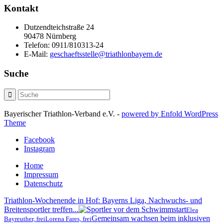
Kontakt
Dutzendteichstraße 24
90478 Nürnberg
Telefon:
0911/810313-24
E-Mail:
geschaeftsstelle@triathlonbayern.de
Suche
Bayerischer Triathlon-Verband e.V. -
powered by Enfold WordPress
Theme
Facebook
Instagram
Home
Impressum
Datenschutz
Triathlon-Wochenende in Hof: Bayerns Liga, Nachwuchs- und
Breitensportler treffen...
Elea
Gemeinsam wachsen beim inklusiven
Bayreuther, frei
Lorena Fares, frei