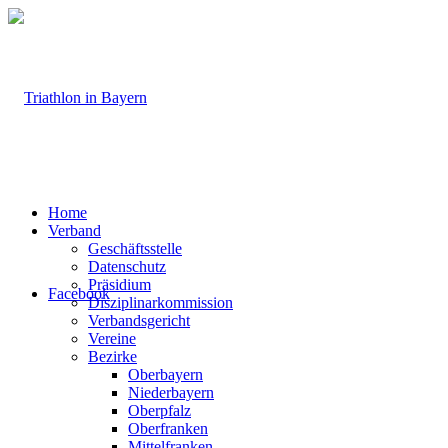
Home
Verband
Geschäftsstelle
Datenschutz
Präsidium
Facebook
Disziplinarkommission
Verbandsgericht
Vereine
Bezirke
Oberbayern
Niederbayern
Oberpfalz
Oberfranken
Mittelfranken