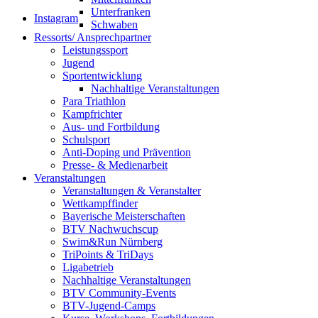
Unterfranken
Instagram
Schwaben
Ressorts/ Ansprechpartner
Leistungssport
Jugend
Sportentwicklung
Nachhaltige Veranstaltungen
Para Triathlon
Kampfrichter
Aus- und Fortbildung
Schulsport
Anti-Doping und Prävention
Presse- & Medienarbeit
Veranstaltungen
Veranstaltungen & Veranstalter
Wettkampffinder
Bayerische Meisterschaften
BTV Nachwuchscup
Swim&Run Nürnberg
TriPoints & TriDays
Ligabetrieb
Nachhaltige Veranstaltungen
BTV Community-Events
BTV-Jugend-Camps