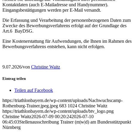
Kontaktdaten (auch E-Mailadresse und Handynummer).
Eingangsbestätigungen werden per E-Mail versandt.
Die Erfassung und Verarbeitung der personenbezogenen Daten zum
Zwecke des Bewerbungsverfahrens erfolgt auf der Grundlage des
Art.6 BayDSG.
Eine Kostenerstattung für Aufwendungen, die Ihnen im Rahmen des
Bewerbungsverfahrens entstehen, kann nicht erfolgen.
9.07.2026
/
von
Christine Waitz
Eintrag teilen
Teilen auf Facebook
https://triathlonbayern.de/wp-content/uploads/Nachwuchscamp-
Rothenburg-Trainer.jpeg.jpeg
683
1024
Christine Waitz
https://triathlonbayern.de/wp-content/uploads/btv_logo.png
Christine Waitz
2026-07-09 00:20:24
2026-07-10
06:45:03
Stellenausschreibung Trainer (m|w|d) am Bundesstützpunkt
Nürnberg