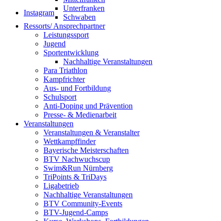
Unterfranken
Instagram
Schwaben
Ressorts/ Ansprechpartner
Leistungssport
Jugend
Sportentwicklung
Nachhaltige Veranstaltungen
Para Triathlon
Kampfrichter
Aus- und Fortbildung
Schulsport
Anti-Doping und Prävention
Presse- & Medienarbeit
Veranstaltungen
Veranstaltungen & Veranstalter
Wettkampffinder
Bayerische Meisterschaften
BTV Nachwuchscup
Swim&Run Nürnberg
TriPoints & TriDays
Ligabetrieb
Nachhaltige Veranstaltungen
BTV Community-Events
BTV-Jugend-Camps