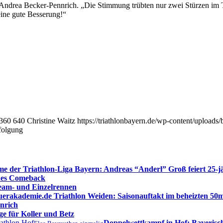
de Andrea Becker-Pennrich. „Die Stimmung trübten nur zwei Stürzen im 
eine gute Besserung!“
360
640
Christine Waitz
https://triathlonbayern.de/wp-content/uploads
folgung
me der Triathlon-Liga Bayern: Andreas “Anderl” Groß feiert 25-
enes Comeback
Team- und Einzelrennen
erakademie.de Triathlon Weiden: Saisonauftakt im beheizten 50
nrich
ge für Koller und Betz
Doppelwettkampf in Hof: Bayerisch