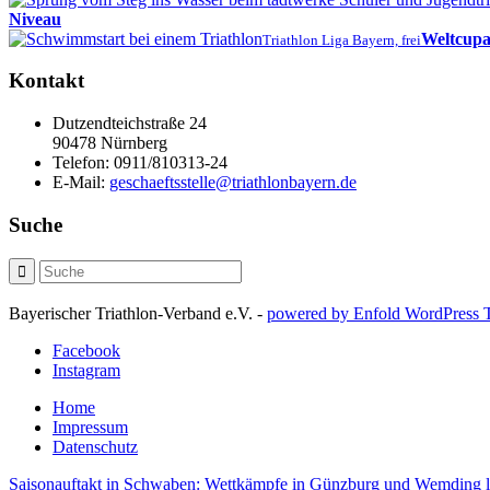
Niveau
Weltcupa
Triathlon Liga Bayern, frei
Kontakt
Dutzendteichstraße 24
90478 Nürnberg
Telefon:
0911/810313-24
E-Mail:
geschaeftsstelle@triathlonbayern.de
Suche
Bayerischer Triathlon-Verband e.V. -
powered by Enfold WordPress
Facebook
Instagram
Home
Impressum
Datenschutz
Saisonauftakt in Schwaben: Wettkämpfe in Günzburg und Wemding l