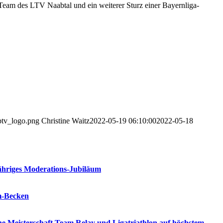
Team des LTV Naabtal und ein weiterer Sturz einer Bayernliga-
/btv_logo.png
Christine Waitz
2022-05-19 06:10:00
2022-05-18
jähriges Moderations-Jubiläum
m-Becken
e Meisterschaft Team Relay und Ligatriathlon auf höchstem