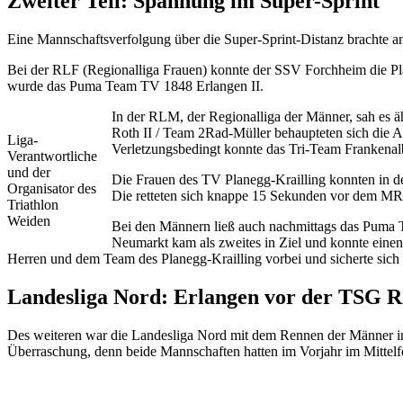
Zweiter Teil: Spannung im Super-Sprint
Eine Mannschaftsverfolgung über die Super-Sprint-Distanz brachte
Bei der RLF (Regionalliga Frauen) konnte der SSV Forchheim die Pl
wurde das Puma Team TV 1848 Erlangen II.
In der RLM, der Regionalliga der Männer, sah es ä
Roth II / Team 2Rad-Müller behaupteten sich die Al
Liga-
Verletzungsbedingt konnte das Tri-Team Frankenalb
Verantwortliche
und der
Die Frauen des TV Planegg-Krailling konnten in d
Organisator des
Die retteten sich knappe 15 Sekunden vor dem M
Triathlon
Weiden
Bei den Männern ließ auch nachmittags das Puma 
Neumarkt kam als zweites in Ziel und konnte einen
Herren und dem Team des Planegg-Krailling vorbei und sicherte sich d
Landesliga Nord: Erlangen vor der TSG R
Des weiteren war die Landesliga Nord mit dem Rennen der Männer in
Überraschung, denn beide Mannschaften hatten im Vorjahr im Mittelfe