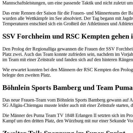
Mannschaftsleistungen, um eine passende Taktik und nicht zuletzt 
Das erste Rennen der Saison für die Frauen- und Männerteams der Ba
wurden alle Wettkämpfe im See absolviert. Der Tag begann mit Jagdr
Temperaturen entschied sich ein Großteil der Athletinnen und Athlet
SSV Forchheim und RSC Kempten gehen 
Den Prolog der Regionalliga gewannen die Frauen der SSV Forchheim. 
Platz zwei. Auch das Team konnte zufrieden sein, nachdem im Vorjahr
im Team mit einer Zeitstrafe und fanden sich auf den hinteren Rängen
Wie erwartet konnten bei den Männern der RSC Kempten den Prolog m
belegte den zweiten Platz.
Böhnlein Sports Bamberg und Team Puma E
Das neue Frauen-Team vom Böhnlein Sports Bamberg gewann auf An
SG Allgäu-Chiemgau musste leider auch mit einer Zeitstrafe starten, da
Die Männer des Puma Team TV 1848 Erlangen II setzten sich im Prol
Kampf um den dritten Platz, den Würzburg mit nur einer Sekunde Vor