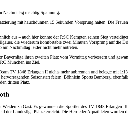
 am Nachmittag mächtig Spannung.
atzierung mit hauchdünnen 15 Sekunden Vorsprung halten. Die Frauen d
hnlich aus – auch hier konnte der RSC Kempten seinen Sieg verteidig
lgäuer, die wiederum komfortable zwei Minuten Vorsprung auf die Dritt
 am Nachmittag leider nicht mehr antreten.
er Bayernliga ihren zweiten Platz vom Vormittag verbessern und gewa
RRC München ins Ziel.
Team TV 1848 Erlangen II nichts mehr anbrennen und belegte mit 1:1
 hervorragenden Saisonstart feiern. Böhnlein Sports Bamberg, ebenfall
en dritten Platz.
oth
 Weiden zu Gast. Es gewannen die Sportler des TV 1848 Erlangen III 
ld der Landesliga Plätze erreicht. Die Herrieder Aquathleten wurden 