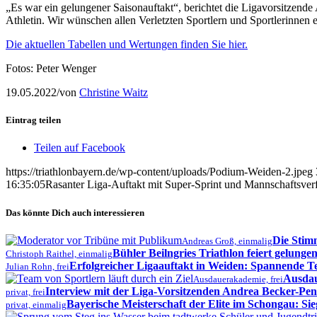
„Es war ein gelungener Saisonauftakt“, berichtet die Ligavorsitzen
Athletin. Wir wünschen allen Verletzten Sportlern und Sportlerinnen 
Die aktuellen Tabellen und Wertungen finden Sie hier.
Fotos: Peter Wenger
19.05.2022
/
von
Christine Waitz
Eintrag teilen
Teilen auf Facebook
https://triathlonbayern.de/wp-content/uploads/Podium-Weiden-2.jpeg
16:35:05
Rasanter Liga-Auftakt mit Super-Sprint und Mannschaftsver
Das könnte Dich auch interessieren
Die Stim
Andreas Groß, einmalig
Bühler Beilngries Triathlon feiert gelung
Christoph Raithel, einmalig
Erfolgreicher Ligaauftakt in Weiden: Spannende 
Julian Rohn, frei
Ausdau
Ausdauerakademie, frei
Interview mit der Liga-Vorsitzenden Andrea Becker-Pen
privat, frei
Bayerische Meisterschaft der Elite im Schongau: Sie
privat, einmalig