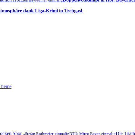
Elea Bayreuther, einmalig
tmosphäre dank Liga-Krimi in Trebgast
 Theme
ocken Spor...
Die Triat
Stefan Rothmeier, einmalig
DTU/ Mirco Beyer, einmalig