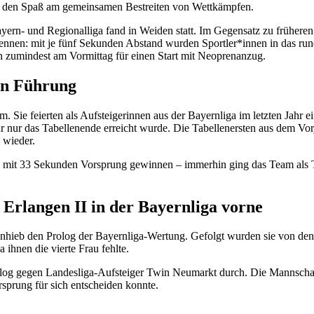
um den Spaß am gemeinsamen Bestreiten von Wettkämpfen.
yern- und Regionalliga fand in Weiden statt. Im Gegensatz zu frühere
ennen: mit je fünf Sekunden Abstand wurden Sportler*innen in das ru
en zumindest am Vormittag für einen Start mit Neoprenanzug.
in Führung
Sie feierten als Aufsteigerinnen aus der Bayernliga im letzten Jahr e
 nur das Tabellenende erreicht wurde. Die Tabellenersten aus dem Vorj
 wieder.
it 33 Sekunden Vorsprung gewinnen – immerhin ging das Team als Tit
rlangen II in der Bayernliga vorne
hieb den Prolog der Bayernliga-Wertung. Gefolgt wurden sie von d
 ihnen die vierte Frau fehlte.
og gegen Landesliga-Aufsteiger Twin Neumarkt durch. Die Mannschafte
sprung für sich entscheiden konnte.