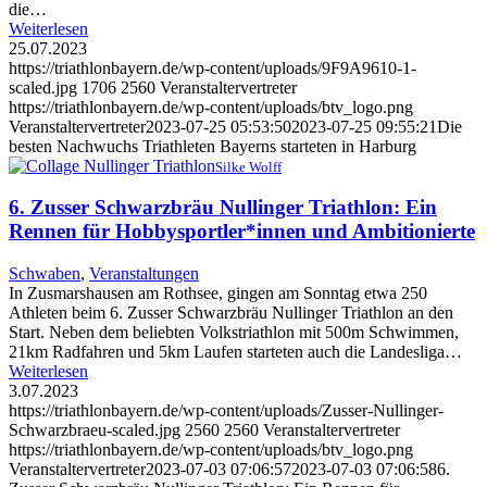
die…
Weiterlesen
25.07.2023
https://triathlonbayern.de/wp-content/uploads/9F9A9610-1-
scaled.jpg
1706
2560
Veranstaltervertreter
https://triathlonbayern.de/wp-content/uploads/btv_logo.png
Veranstaltervertreter
2023-07-25 05:53:50
2023-07-25 09:55:21
Die
besten Nachwuchs Triathleten Bayerns starteten in Harburg
Silke Wolff
6. Zusser Schwarzbräu Nullinger Triathlon: Ein
Rennen für Hobbysportler*innen und Ambitionierte
Schwaben
,
Veranstaltungen
In Zusmarshausen am Rothsee, gingen am Sonntag etwa 250
Athleten beim 6. Zusser Schwarzbräu Nullinger Triathlon an den
Start. Neben dem beliebten Volkstriathlon mit 500m Schwimmen,
21km Radfahren und 5km Laufen starteten auch die Landesliga…
Weiterlesen
3.07.2023
https://triathlonbayern.de/wp-content/uploads/Zusser-Nullinger-
Schwarzbraeu-scaled.jpg
2560
2560
Veranstaltervertreter
https://triathlonbayern.de/wp-content/uploads/btv_logo.png
Veranstaltervertreter
2023-07-03 07:06:57
2023-07-03 07:06:58
6.