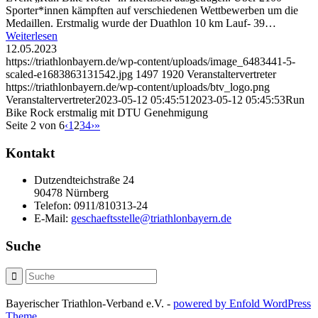
Sporter*innen kämpften auf verschiedenen Wettbewerben um die
Medaillen. Erstmalig wurde der Duathlon 10 km Lauf- 39…
Weiterlesen
12.05.2023
https://triathlonbayern.de/wp-content/uploads/image_6483441-5-
scaled-e1683863131542.jpg
1497
1920
Veranstaltervertreter
https://triathlonbayern.de/wp-content/uploads/btv_logo.png
Veranstaltervertreter
2023-05-12 05:45:51
2023-05-12 05:45:53
Run
Bike Rock erstmalig mit DTU Genehmigung
Seite 2 von 6
‹
1
2
3
4
›
»
Kontakt
Dutzendteichstraße 24
90478 Nürnberg
Telefon:
0911/810313-24
E-Mail:
geschaeftsstelle@triathlonbayern.de
Suche
Bayerischer Triathlon-Verband e.V. -
powered by Enfold WordPress
Theme