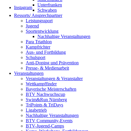
Unterfranken
Instagram
Schwaben
Ressorts/ Ansprechpartner
Leistungssport
Jugend
Sportentwicklung
Nachhaltige Veranstaltungen
Para Triathlon
Kampfrichter
Aus- und Fortbildung
Schulsport
Anti-Doping und Prävention
Presse- & Medienarbeit
Veranstaltungen
Veranstaltungen & Veranstalter
Wettkampffinder
Bayerische Meisterschaften
BTV Nachwuchscup
Swim&Run Nürnberg
TriPoints & TriDays
Ligabetrieb
Nachhaltige Veranstaltungen
BTV Community-Events
BTV-Jugend-Camps