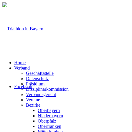
Home
Verband
Geschäftsstelle
Datenschutz
Präsidium
Facebook
Disziplinarkommission
Verbandsgericht
Vereine
Bezirke
Oberbayern
Niederbayern
Oberpfalz
Oberfranken
Mittelfranken