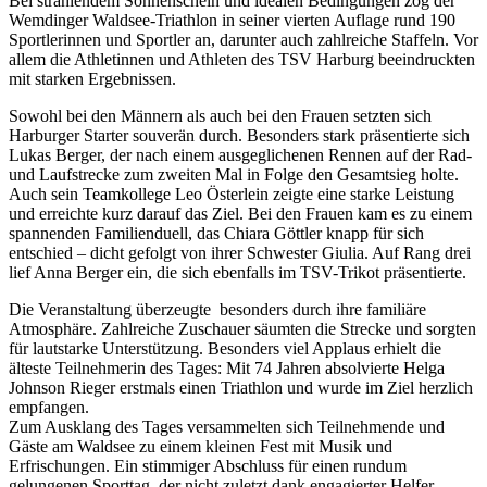
Bei strahlendem Sonnenschein und idealen Bedingungen zog der
Wemdinger Waldsee-Triathlon in seiner vierten Auflage rund 190
Sportlerinnen und Sportler an, darunter auch zahlreiche Staffeln. Vor
allem die Athletinnen und Athleten des TSV Harburg beeindruckten
mit starken Ergebnissen.
Sowohl bei den Männern als auch bei den Frauen setzten sich
Harburger Starter souverän durch. Besonders stark präsentierte sich
Lukas Berger, der nach einem ausgeglichenen Rennen auf der Rad-
und Laufstrecke zum zweiten Mal in Folge den Gesamtsieg holte.
Auch sein Teamkollege Leo Österlein zeigte eine starke Leistung
und erreichte kurz darauf das Ziel. Bei den Frauen kam es zu einem
spannenden Familienduell, das Chiara Göttler knapp für sich
entschied – dicht gefolgt von ihrer Schwester Giulia. Auf Rang drei
lief Anna Berger ein, die sich ebenfalls im TSV-Trikot präsentierte.
Die Veranstaltung überzeugte besonders durch ihre familiäre
Atmosphäre. Zahlreiche Zuschauer säumten die Strecke und sorgten
für lautstarke Unterstützung. Besonders viel Applaus erhielt die
älteste Teilnehmerin des Tages: Mit 74 Jahren absolvierte Helga
Johnson Rieger erstmals einen Triathlon und wurde im Ziel herzlich
empfangen.
Zum Ausklang des Tages versammelten sich Teilnehmende und
Gäste am Waldsee zu einem kleinen Fest mit Musik und
Erfrischungen. Ein stimmiger Abschluss für einen rundum
gelungenen Sporttag, der nicht zuletzt dank engagierter Helfer