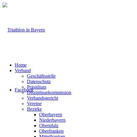
Home
Verband
Geschäftsstelle
Datenschutz
Präsidium
Facebook
Disziplinarkommission
Verbandsgericht
Vereine
Bezirke
Oberbayern
Niederbayern
Oberpfalz
Oberfranken
Mittelfranken