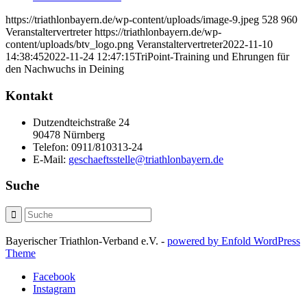
https://triathlonbayern.de/wp-content/uploads/image-9.jpeg
528
960
Veranstaltervertreter
https://triathlonbayern.de/wp-
content/uploads/btv_logo.png
Veranstaltervertreter
2022-11-10
14:38:45
2022-11-24 12:47:15
TriPoint-Training und Ehrungen für
den Nachwuchs in Deining
Kontakt
Dutzendteichstraße 24
90478 Nürnberg
Telefon:
0911/810313-24
E-Mail:
geschaeftsstelle@triathlonbayern.de
Suche
Bayerischer Triathlon-Verband e.V. -
powered by Enfold WordPress
Theme
Facebook
Instagram