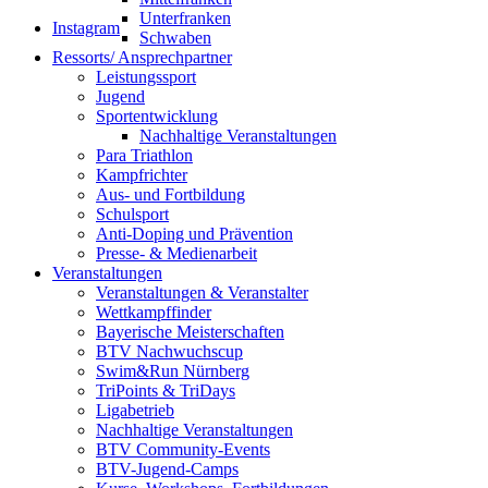
Unterfranken
Instagram
Schwaben
Ressorts/ Ansprechpartner
Leistungssport
Jugend
Sportentwicklung
Nachhaltige Veranstaltungen
Para Triathlon
Kampfrichter
Aus- und Fortbildung
Schulsport
Anti-Doping und Prävention
Presse- & Medienarbeit
Veranstaltungen
Veranstaltungen & Veranstalter
Wettkampffinder
Bayerische Meisterschaften
BTV Nachwuchscup
Swim&Run Nürnberg
TriPoints & TriDays
Ligabetrieb
Nachhaltige Veranstaltungen
BTV Community-Events
BTV-Jugend-Camps