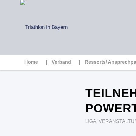
Home
Verband
Ressorts/ Ansprechpa
TEILNE
POWERT
LIGA
,
VERANSTALTU