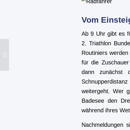
Vom Einstei
Ab 9 Uhr gibt es f
2. Triathlon Bunde
Die Stimme der
Routiniers werden
Triathlon-Liga Bayern:
Andreas “Anderl” Groß
für die Zuschauer
feiert 25-jähriges...
dann zunächst di
Schnupperdistanz
weitergeht. Wer g
Badesee den Dreh
während ihres Wet
Nachmeldungen si