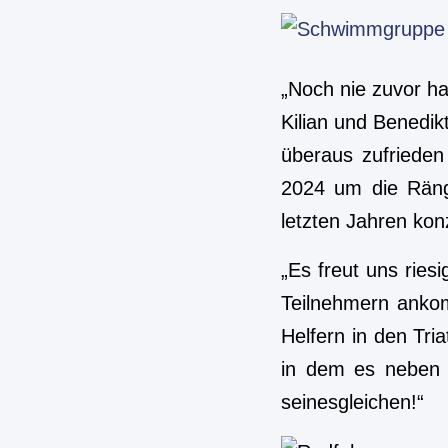
„Noch nie zuvor hat
Kilian und Benedik
überaus zufrieden
2024 um die Räng
letzten Jahren ko
„Es freut uns ries
Teilnehmern ankom
Helfern in den Tri
in dem es neben O
seinesgleichen!“