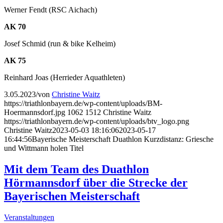
Werner Fendt (RSC Aichach)
AK 70
Josef Schmid (run & bike Kelheim)
AK 75
Reinhard Joas (Herrieder Aquathleten)
3.05.2023
/
von
Christine Waitz
https://triathlonbayern.de/wp-content/uploads/BM-
Hoermannsdorf.jpg
1062
1512
Christine Waitz
https://triathlonbayern.de/wp-content/uploads/btv_logo.png
Christine Waitz
2023-05-03 18:16:06
2023-05-17
16:44:56
Bayerische Meisterschaft Duathlon Kurzdistanz: Griesche
und Wittmann holen Titel
Mit dem Team des Duathlon
Hörmannsdorf über die Strecke der
Bayerischen Meisterschaft
Veranstaltungen