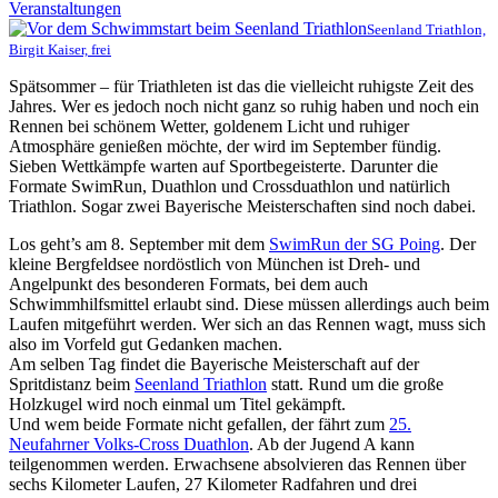
Veranstaltungen
Seenland Triathlon,
Birgit Kaiser, frei
Spätsommer – für Triathleten ist das die vielleicht ruhigste Zeit des
Jahres. Wer es jedoch noch nicht ganz so ruhig haben und noch ein
Rennen bei schönem Wetter, goldenem Licht und ruhiger
Atmosphäre genießen möchte, der wird im September fündig.
Sieben Wettkämpfe warten auf Sportbegeisterte. Darunter die
Formate SwimRun, Duathlon und Crossduathlon und natürlich
Triathlon. Sogar zwei Bayerische Meisterschaften sind noch dabei.
Los geht’s am 8. September mit dem
SwimRun der SG Poing
. Der
kleine Bergfeldsee nordöstlich von München ist Dreh- und
Angelpunkt des besonderen Formats, bei dem auch
Schwimmhilfsmittel erlaubt sind. Diese müssen allerdings auch beim
Laufen mitgeführt werden. Wer sich an das Rennen wagt, muss sich
also im Vorfeld gut Gedanken machen.
Am selben Tag findet die Bayerische Meisterschaft auf der
Spritdistanz beim
Seenland Triathlon
statt. Rund um die große
Holzkugel wird noch einmal um Titel gekämpft.
Und wem beide Formate nicht gefallen, der fährt zum
25.
Neufahrner Volks-Cross Duathlon
. Ab der Jugend A kann
teilgenommen werden. Erwachsene absolvieren das Rennen über
sechs Kilometer Laufen, 27 Kilometer Radfahren und drei