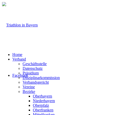
Home
Verband
Geschäftsstelle
Datenschutz
Präsidium
Facebook
Disziplinarkommission
Verbandsgericht
Vereine
Bezirke
Oberbayern
Niederbayern
Oberpfalz
Oberfranken
Mittelfranken