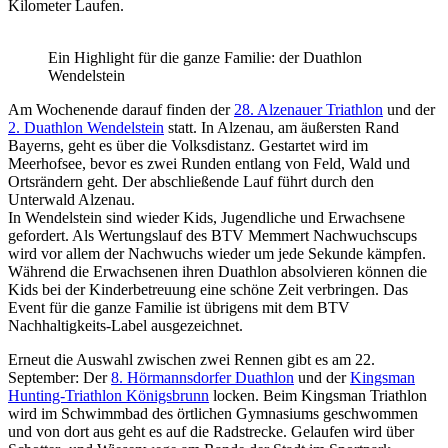
Kilometer Laufen.
Ein Highlight für die ganze Familie: der Duathlon
Wendelstein
Am Wochenende darauf finden der
28. Alzenauer Triathlon
und der
2. Duathlon Wendelstein
statt. In Alzenau, am äußersten Rand
Bayerns, geht es über die Volksdistanz. Gestartet wird im
Meerhofsee, bevor es zwei Runden entlang von Feld, Wald und
Ortsrändern geht. Der abschließende Lauf führt durch den
Unterwald Alzenau.
In Wendelstein sind wieder Kids, Jugendliche und Erwachsene
gefordert. Als Wertungslauf des BTV Memmert Nachwuchscups
wird vor allem der Nachwuchs wieder um jede Sekunde kämpfen.
Während die Erwachsenen ihren Duathlon absolvieren können die
Kids bei der Kinderbetreuung eine schöne Zeit verbringen. Das
Event für die ganze Familie ist übrigens mit dem BTV
Nachhaltigkeits-Label ausgezeichnet.
Erneut die Auswahl zwischen zwei Rennen gibt es am 22.
September: Der
8. Hörmannsdorfer Duathlon
und der
Kingsman
Hunting-Triathlon Königsbrunn
locken. Beim Kingsman Triathlon
wird im Schwimmbad des örtlichen Gymnasiums geschwommen
und von dort aus geht es auf die Radstrecke. Gelaufen wird über