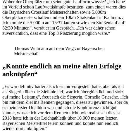
Woher der Oberpfälzer um seine gute Laufform wusste? „Ich habe
im Vorfeld schon Laufwettkämpfe bestritten, zum einen waren dies
die Bayrischen Crosslauf Meisterschaften sowie 5.000m
Oberpfalzmeisterschaften und ein 10km Straßenlauf in Kallmünz.
Ich konnte die 5.000m auf 15:37 laufen sowie den Straßenlauf auf
32:30 Minuten“, verrät er im Gespräch. „Ich war daher schon
zuversichtlich, dass eine Top 3 Platzierung möglich wäre.“
Thomas Wittmann auf dem Weg zur Bayerischen
Meisterschaft
„Konnte endlich an meine alten Erfolge
anknüpfen“
„Es war definitiv härter als ich es mir vorgestellt hatte, aber als ich
als Siegerin über die Ziellinie lief, war ich überglücklich und stolz
auf meine Leistung“, freut sich die Siegerin, Cornelia Griesche. „Ich
bin mit dem Ziel ins Rennen gegangen, dieses zu gewinnen, aber da
es mein erster Duathlon war und ich die Konkurrenz nicht gut
kannte, wusste ich vor dem Rennen nicht, wie realistisch dies ist.
2018 hatte ich in der Leichtathletik über 10.000 meinen letzten
Bayerischen Meistertitel feiern können und konnte nun endlich
wieder dort anknüpfen.“