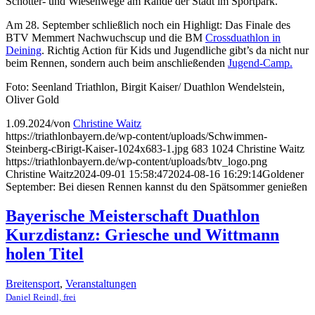
Schotter- und Wiesenwege am Rande der Stadt im Sportpark.
Am 28. September schließlich noch ein Highligt: Das Finale des
BTV Memmert Nachwuchscup und die BM
Crossduathlon in
Deining
. Richtig Action für Kids und Jugendliche gibt’s da nicht nur
beim Rennen, sondern auch beim anschließenden
Jugend-Camp.
Foto: Seenland Triathlon, Birgit Kaiser/ Duathlon Wendelstein,
Oliver Gold
1.09.2024
/
von
Christine Waitz
https://triathlonbayern.de/wp-content/uploads/Schwimmen-
Steinberg-cBirigt-Kaiser-1024x683-1.jpg
683
1024
Christine Waitz
https://triathlonbayern.de/wp-content/uploads/btv_logo.png
Christine Waitz
2024-09-01 15:58:47
2024-08-16 16:29:14
Goldener
September: Bei diesen Rennen kannst du den Spätsommer genießen
Bayerische Meisterschaft Duathlon
Kurzdistanz: Griesche und Wittmann
holen Titel
Breitensport
,
Veranstaltungen
Daniel Reindl, frei