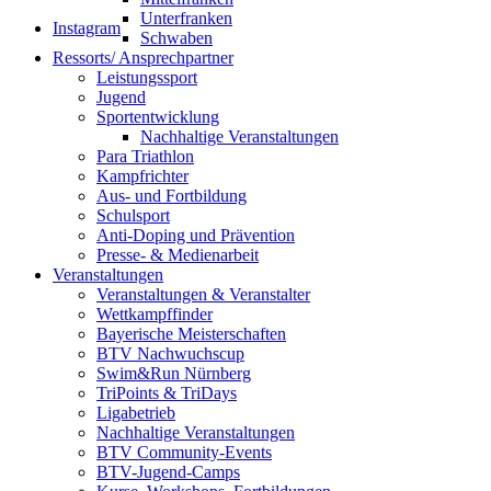
Unterfranken
Instagram
Schwaben
Ressorts/ Ansprechpartner
Leistungssport
Jugend
Sportentwicklung
Nachhaltige Veranstaltungen
Para Triathlon
Kampfrichter
Aus- und Fortbildung
Schulsport
Anti-Doping und Prävention
Presse- & Medienarbeit
Veranstaltungen
Veranstaltungen & Veranstalter
Wettkampffinder
Bayerische Meisterschaften
BTV Nachwuchscup
Swim&Run Nürnberg
TriPoints & TriDays
Ligabetrieb
Nachhaltige Veranstaltungen
BTV Community-Events
BTV-Jugend-Camps