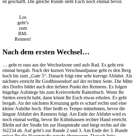
ist geschafft. Die gleiche Runde steht Euch noch einmal bevor.
Los
geht’s
zum
BM-
Rennen!
Nach dem ersten Wechsel…
… geht es raus aus der Wechselzone und aufs Rad. Es geht erst
einmal bergab. Nach der kurzen Verschnaufpause geht es den Berg
hoch bis zum „Gate 5“. Danach folgt eine sehr kurvige Abfahrt. Als
nächstes erreicht Ihr Großbissendorf auf der rechten Seite. Die Mitte
des Dorfes bildet auch den tiefsten Punkt des Rennens. Es folgen
hügelige Aufstiege bis zum Kreisverkehr Raitenbuch. Wenn Ihr
Stetten erreicht habt, dann könnt Ihr Euch etwas erholen. Es geht
bergab. An der nächsten Kreuzung geht es scharf rechts und eine
kleine Anhöhe hoch. Hier heißt es Tempo mitnehmen, bevor die
längste Abfahrt des Rennens folgt. Am Ende der Abfahrt wird es
noch einmal wellig, bevor Ihr Kühnhausen rechter Hand erreicht.
Bleibt auf der Straße bis zur Hauptstraße und biegt rechts auf die
St2234 ab. Auf geht’s zur Runde 2 und 3. Am Ende der 3. Runde
müsst Ihr die Hauptstraße gerade überqueren. Danach links