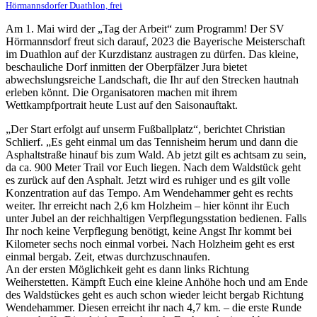
Hörmannsdorfer Duathlon, frei
Am 1. Mai wird der „Tag der Arbeit“ zum Programm! Der SV
Hörmannsdorf freut sich darauf, 2023 die Bayerische Meisterschaft
im Duathlon auf der Kurzdistanz austragen zu dürfen. Das kleine,
beschauliche Dorf inmitten der Oberpfälzer Jura bietet
abwechslungsreiche Landschaft, die Ihr auf den Strecken hautnah
erleben könnt. Die Organisatoren machen mit ihrem
Wettkampfportrait heute Lust auf den Saisonauftakt.
„Der Start erfolgt auf unserm Fußballplatz“, berichtet Christian
Schlierf. „Es geht einmal um das Tennisheim herum und dann die
Asphaltstraße hinauf bis zum Wald. Ab jetzt gilt es achtsam zu sein,
da ca. 900 Meter Trail vor Euch liegen. Nach dem Waldstück geht
es zurück auf den Asphalt. Jetzt wird es ruhiger und es gilt volle
Konzentration auf das Tempo. Am Wendehammer geht es rechts
weiter. Ihr erreicht nach 2,6 km Holzheim – hier könnt ihr Euch
unter Jubel an der reichhaltigen Verpflegungsstation bedienen. Falls
Ihr noch keine Verpflegung benötigt, keine Angst Ihr kommt bei
Kilometer sechs noch einmal vorbei. Nach Holzheim geht es erst
einmal bergab. Zeit, etwas durchzuschnaufen.
An der ersten Möglichkeit geht es dann links Richtung
Weiherstetten. Kämpft Euch eine kleine Anhöhe hoch und am Ende
des Waldstückes geht es auch schon wieder leicht bergab Richtung
Wendehammer. Diesen erreicht ihr nach 4,7 km. – die erste Runde