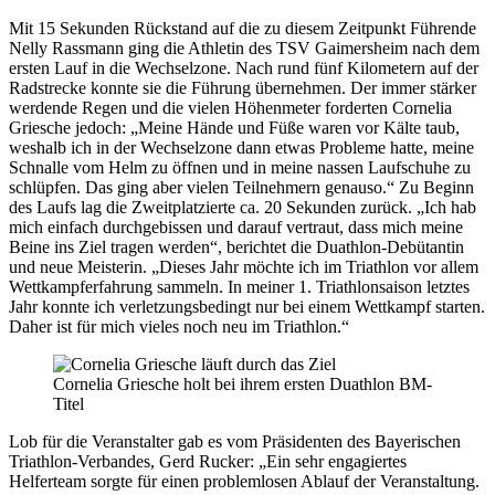
Mit 15 Sekunden Rückstand auf die zu diesem Zeitpunkt Führende
Nelly Rassmann ging die Athletin des TSV Gaimersheim nach dem
ersten Lauf in die Wechselzone. Nach rund fünf Kilometern auf der
Radstrecke konnte sie die Führung übernehmen. Der immer stärker
werdende Regen und die vielen Höhenmeter forderten Cornelia
Griesche jedoch: „Meine Hände und Füße waren vor Kälte taub,
weshalb ich in der Wechselzone dann etwas Probleme hatte, meine
Schnalle vom Helm zu öffnen und in meine nassen Laufschuhe zu
schlüpfen. Das ging aber vielen Teilnehmern genauso.“ Zu Beginn
des Laufs lag die Zweitplatzierte ca. 20 Sekunden zurück. „Ich hab
mich einfach durchgebissen und darauf vertraut, dass mich meine
Beine ins Ziel tragen werden“, berichtet die Duathlon-Debütantin
und neue Meisterin. „Dieses Jahr möchte ich im Triathlon vor allem
Wettkampferfahrung sammeln. In meiner 1. Triathlonsaison letztes
Jahr konnte ich verletzungsbedingt nur bei einem Wettkampf starten.
Daher ist für mich vieles noch neu im Triathlon.“
Cornelia Griesche holt bei ihrem ersten Duathlon BM-
Titel
Lob für die Veranstalter gab es vom Präsidenten des Bayerischen
Triathlon-Verbandes, Gerd Rucker: „Ein sehr engagiertes
Helferteam sorgte für einen problemlosen Ablauf der Veranstaltung.