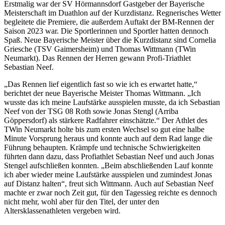
Erstmalig war der SV Hörmannsdorf Gastgeber der Bayerische
Meisterschaft im Duathlon auf der Kurzdistanz. Regnerisches Wetter
begleitete die Premiere, die außerdem Auftakt der BM-Rennen der
Saison 2023 war. Die Sportlerinnen und Sportler hatten dennoch
Spaß. Neue Bayerische Meister über die Kurzdistanz sind Cornelia
Griesche (TSV Gaimersheim) und Thomas Wittmann (TWin
Neumarkt). Das Rennen der Herren gewann Profi-Triathlet
Sebastian Neef.
„Das Rennen lief eigentlich fast so wie ich es erwartet hatte,“
berichtet der neue Bayerische Meister Thomas Wittmann. „Ich
wusste das ich meine Laufstärke ausspielen musste, da ich Sebastian
Neef von der TSG 08 Roth sowie Jonas Stengl (Arriba
Göppersdorf) als stärkere Radfahrer einschätzte.“ Der Athlet des
TWin Neumarkt holte bis zum ersten Wechsel so gut eine halbe
Minute Vorsprung heraus und konnte auch auf dem Rad lange die
Führung behaupten. Krämpfe und technische Schwierigkeiten
führten dann dazu, dass Profiathlet Sebastian Neef und auch Jonas
Stengel aufschließen konnten. „Beim abschließenden Lauf konnte
ich aber wieder meine Laufstärke ausspielen und zumindest Jonas
auf Distanz halten“, freut sich Wittmann. Auch auf Sebastian Neef
machte er zwar noch Zeit gut, für den Tagessieg reichte es dennoch
nicht mehr, wohl aber für den Titel, der unter den
Altersklassenathleten vergeben wird.