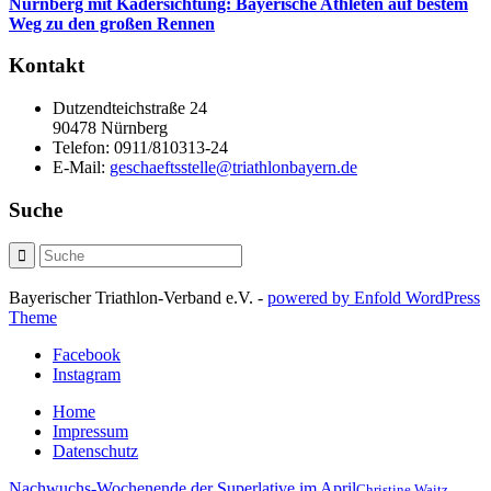
Nürnberg mit Kadersichtung: Bayerische Athleten auf bestem
Weg zu den großen Rennen
Kontakt
Dutzendteichstraße 24
90478 Nürnberg
Telefon:
0911/810313-24
E-Mail:
geschaeftsstelle@triathlonbayern.de
Suche
Bayerischer Triathlon-Verband e.V. -
powered by Enfold WordPress
Theme
Facebook
Instagram
Home
Impressum
Datenschutz
Nachwuchs-Wochenende der Superlative im April
Christine Waitz