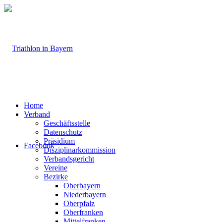
Home
Verband
Geschäftsstelle
Datenschutz
Präsidium
Facebook
Disziplinarkommission
Verbandsgericht
Vereine
Bezirke
Oberbayern
Niederbayern
Oberpfalz
Oberfranken
Mittelfranken