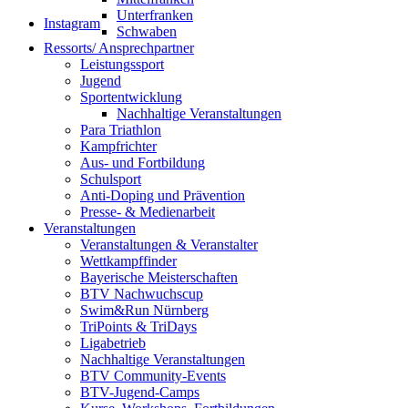
Unterfranken
Instagram
Schwaben
Ressorts/ Ansprechpartner
Leistungssport
Jugend
Sportentwicklung
Nachhaltige Veranstaltungen
Para Triathlon
Kampfrichter
Aus- und Fortbildung
Schulsport
Anti-Doping und Prävention
Presse- & Medienarbeit
Veranstaltungen
Veranstaltungen & Veranstalter
Wettkampffinder
Bayerische Meisterschaften
BTV Nachwuchscup
Swim&Run Nürnberg
TriPoints & TriDays
Ligabetrieb
Nachhaltige Veranstaltungen
BTV Community-Events
BTV-Jugend-Camps