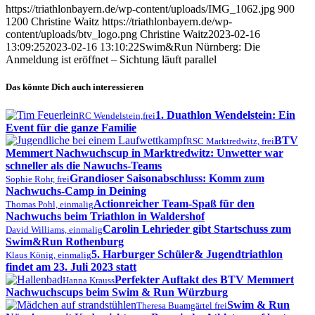
https://triathlonbayern.de/wp-content/uploads/IMG_1062.jpg
900
1200
Christine Waitz
https://triathlonbayern.de/wp-
content/uploads/btv_logo.png
Christine Waitz
2023-02-16
13:09:25
2023-02-16 13:10:22
Swim&Run Nürnberg: Die
Anmeldung ist eröffnet – Sichtung läuft parallel
Das könnte Dich auch interessieren
1. Duathlon Wendelstein: Ein
RC Wendelstein,frei
Event für die ganze Familie
BTV
RSC Marktredwitz, frei
Memmert Nachwuchscup in Marktredwitz: Unwetter war
schneller als die Nawuchs-Teams
Grandioser Saisonabschluss: Komm zum
Sophie Rohr, frei
Nachwuchs-Camp in Deining
Actionreicher Team-Spaß für den
Thomas Pohl, einmalig
Nachwuchs beim Triathlon in Waldershof
Carolin Lehrieder gibt Startschuss zum
David Williams, einmalig
Swim&Run Rothenburg
5. Harburger Schüler& Jugendtriathlon
Klaus König, einmalig
findet am 23. Juli 2023 statt
Perfekter Auftakt des BTV Memmert
Hanna Krauss
Nachwuchscups beim Swim & Run Würzburg
Swim & Run
Theresa Buamgärtel frei