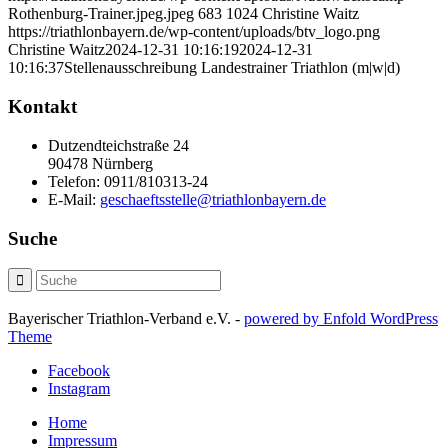
Rothenburg-Trainer.jpeg.jpeg
683
1024
Christine Waitz
https://triathlonbayern.de/wp-content/uploads/btv_logo.png
Christine Waitz
2024-12-31 10:16:19
2024-12-31
10:16:37
Stellenausschreibung Landestrainer Triathlon (m|w|d)
Kontakt
Dutzendteichstraße 24
90478 Nürnberg
Telefon:
0911/810313-24
E-Mail:
geschaeftsstelle@triathlonbayern.de
Suche
Bayerischer Triathlon-Verband e.V. -
powered by Enfold WordPress
Theme
Facebook
Instagram
Home
Impressum