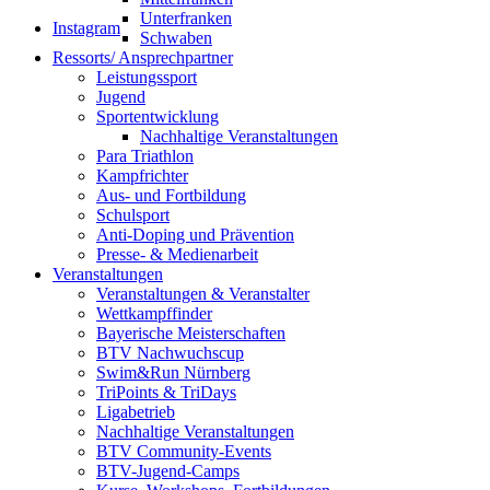
Unterfranken
Instagram
Schwaben
Ressorts/ Ansprechpartner
Leistungssport
Jugend
Sportentwicklung
Nachhaltige Veranstaltungen
Para Triathlon
Kampfrichter
Aus- und Fortbildung
Schulsport
Anti-Doping und Prävention
Presse- & Medienarbeit
Veranstaltungen
Veranstaltungen & Veranstalter
Wettkampffinder
Bayerische Meisterschaften
BTV Nachwuchscup
Swim&Run Nürnberg
TriPoints & TriDays
Ligabetrieb
Nachhaltige Veranstaltungen
BTV Community-Events
BTV-Jugend-Camps