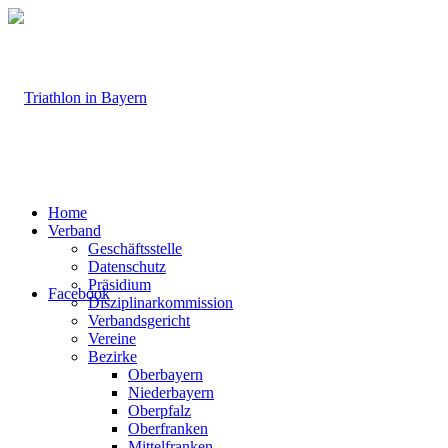
Home
Verband
Geschäftsstelle
Datenschutz
Präsidium
Facebook
Disziplinarkommission
Verbandsgericht
Vereine
Bezirke
Oberbayern
Niederbayern
Oberpfalz
Oberfranken
Mittelfranken