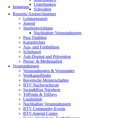
Unterfranken
Instagram
Schwaben
Ressorts/ Ansprechpartner
Leistungssport
Jugend
Sportentwicklung
Nachhaltige Veranstaltungen
Para Triathlon
Kampfrichter
Aus- und Fortbildung
Schulsport
Anti-Doping und Prävention
Presse- & Medienarbeit
Veranstaltungen
Veranstaltungen & Veranstalter
Wettkampffinder
Bayerische Meisterschaften
BTV Nachwuchscup
Swim&Run Nürnberg
TriPoints & TriDays
Ligabetrieb
Nachhaltige Veranstaltungen
BTV Community-Events
BTV-Jugend-Camps