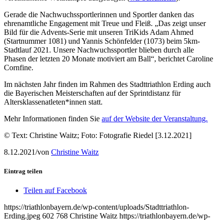
Gerade die Nachwuchssportlerinnen und Sportler danken das
ehrenamtliche Engagement mit Treue und Fleiß. „Das zeigt unser
Bild für die Advents-Serie mit unseren TriKids Adam Ahmed
(Startnummer 1081) und Yannis Schönfelder (1073) beim 5km-
Stadtlauf 2021. Unsere Nachwuchssportler blieben durch alle
Phasen der letzten 20 Monate motiviert am Ball“, berichtet Caroline
Cornfine.
Im nächsten Jahr finden im Rahmen des Stadttriathlon Erding auch
die Bayerischen Meisterschaften auf der Sprintdistanz für
Altersklassenatleten*innen statt.
Mehr Informationen finden Sie
auf der Website der Veranstaltung.
© Text: Christine Waitz; Foto: Fotografie Riedel [3.12.2021]
8.12.2021
/
von
Christine Waitz
Eintrag teilen
Teilen auf Facebook
https://triathlonbayern.de/wp-content/uploads/Stadttriathlon-
Erding.jpeg
602
768
Christine Waitz
https://triathlonbayern.de/wp-