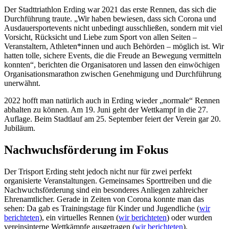
Der Stadttriathlon Erding war 2021 das erste Rennen, das sich die
Durchführung traute. „Wir haben bewiesen, dass sich Corona und
Ausdauersportevents nicht unbedingt ausschließen, sondern mit viel
Vorsicht, Rücksicht und Liebe zum Sport von allen Seiten –
Veranstaltern, Athleten*innen und auch Behörden – möglich ist. Wir
hatten tolle, sichere Events, die die Freude an Bewegung vermitteln
konnten“, berichten die Organisatoren und lassen den einwöchigen
Organisationsmarathon zwischen Genehmigung und Durchführung
unerwähnt.
2022 hofft man natürlich auch in Erding wieder „normale“ Rennen
abhalten zu können. Am 19. Juni geht der Wettkampf in die 27.
Auflage. Beim Stadtlauf am 25. September feiert der Verein gar 20.
Jubiläum.
Nachwuchsförderung im Fokus
Der Trisport Erding steht jedoch nicht nur für zwei perfekt
organisierte Veranstaltungen. Gemeinsames Sporttreiben und die
Nachwuchsförderung sind ein besonderes Anliegen zahlreicher
Ehrenamtlicher. Gerade in Zeiten von Corona konnte man das
sehen: Da gab es Trainingstage für Kinder und Jugendliche (
wir
berichteten
), ein virtuelles Rennen (
wir berichteten
) oder wurden
vereinsinterne Wettkämpfe ausgetragen (
wir berichteten
).