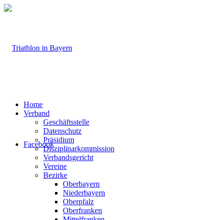
Home
Verband
Geschäftsstelle
Datenschutz
Präsidium
Facebook
Disziplinarkommission
Verbandsgericht
Vereine
Bezirke
Oberbayern
Niederbayern
Oberpfalz
Oberfranken
Mittelfranken