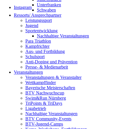
Unterfranken
Instagram
Schwaben
Ressorts/ Ansprechpartner
Leistungssport
Jugend
Sportentwicklung
Nachhaltige Veranstaltungen
Para Triathlon
Kampfrichter
Aus- und Fortbildung
Schulsport
Anti-Doping und Prävention
Presse- & Medienarbeit
Veranstaltungen
Veranstaltungen & Veranstalter
Wettkampffinder
Bayerische Meisterschaften
BTV Nachwuchscup
Swim&Run Nürnberg
TriPoints & TriDays
Ligabetrieb
Nachhaltige Veranstaltungen
BTV Community-Events
BTV-Jugend-Camps