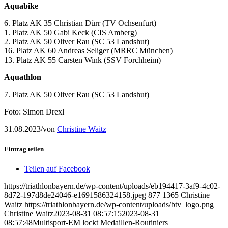
Aquabike
6. Platz AK 35 Christian Dürr (TV Ochsenfurt)
1. Platz AK 50 Gabi Keck (CIS Amberg)
2. Platz AK 50 Oliver Rau (SC 53 Landshut)
16. Platz AK 60 Andreas Seliger (MRRC München)
13. Platz AK 55 Carsten Wink (SSV Forchheim)
Aquathlon
7. Platz AK 50 Oliver Rau (SC 53 Landshut)
Foto: Simon Drexl
31.08.2023
/
von
Christine Waitz
Eintrag teilen
Teilen auf Facebook
https://triathlonbayern.de/wp-content/uploads/eb194417-3af9-4c02-
8d72-197d8de24046-e1691586324158.jpeg
877
1365
Christine
Waitz
https://triathlonbayern.de/wp-content/uploads/btv_logo.png
Christine Waitz
2023-08-31 08:57:15
2023-08-31
08:57:48
Multisport-EM lockt Medaillen-Routiniers