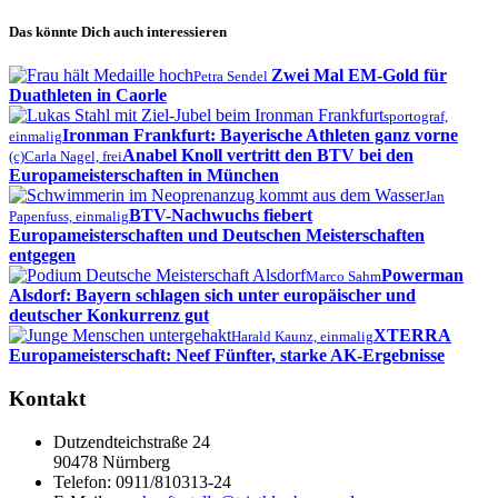
Das könnte Dich auch interessieren
Zwei Mal EM-Gold für
Petra Sendel
Duathleten in Caorle
sportograf,
Ironman Frankfurt: Bayerische Athleten ganz vorne
einmalig
Anabel Knoll vertritt den BTV bei den
(c)Carla Nagel, frei
Europameisterschaften in München
Jan
BTV-Nachwuchs fiebert
Papenfuss, einmalig
Europameisterschaften und Deutschen Meisterschaften
entgegen
Powerman
Marco Sahm
Alsdorf: Bayern schlagen sich unter europäischer und
deutscher Konkurrenz gut
XTERRA
Harald Kaunz, einmalig
Europameisterschaft: Neef Fünfter, starke AK-Ergebnisse
Kontakt
Dutzendteichstraße 24
90478 Nürnberg
Telefon:
0911/810313-24