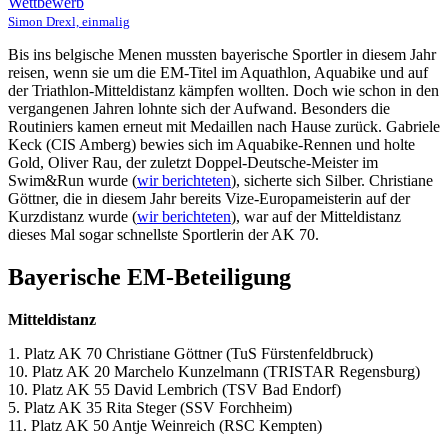
Simon Drexl, einmalig
Bis ins belgische Menen mussten bayerische Sportler in diesem Jahr
reisen, wenn sie um die EM-Titel im Aquathlon, Aquabike und auf
der Triathlon-Mitteldistanz kämpfen wollten. Doch wie schon in den
vergangenen Jahren lohnte sich der Aufwand. Besonders die
Routiniers kamen erneut mit Medaillen nach Hause zurück. Gabriele
Keck (CIS Amberg) bewies sich im Aquabike-Rennen und holte
Gold, Oliver Rau, der zuletzt Doppel-Deutsche-Meister im
Swim&Run wurde (
wir berichteten
), sicherte sich Silber. Christiane
Göttner, die in diesem Jahr bereits Vize-Europameisterin auf der
Kurzdistanz wurde (
wir berichteten
), war auf der Mitteldistanz
dieses Mal sogar schnellste Sportlerin der AK 70.
Bayerische EM-Beteiligung
Mitteldistanz
1. Platz AK 70 Christiane Göttner (TuS Fürstenfeldbruck)
10. Platz AK 20 Marchelo Kunzelmann (TRISTAR Regensburg)
10. Platz AK 55 David Lembrich (TSV Bad Endorf)
5. Platz AK 35 Rita Steger (SSV Forchheim)
11. Platz AK 50 Antje Weinreich (RSC Kempten)