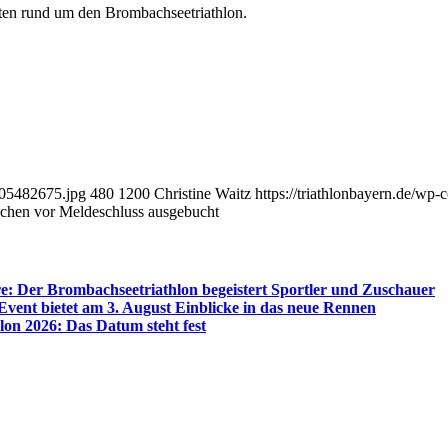
iten rund um den Brombachseetriathlon.
805482675.jpg
480
1200
Christine Waitz
https://triathlonbayern.de/wp-
ochen vor Meldeschluss ausgebucht
e: Der Brombachseetriathlon begeistert Sportler und Zuschauer
nt bietet am 3. August Einblicke in das neue Rennen
on 2026: Das Datum steht fest