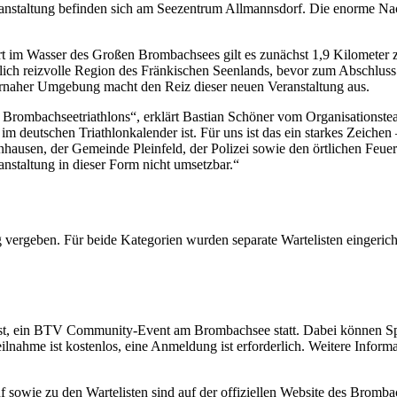
anstaltung befinden sich am Seezentrum Allmannsdorf. Die enorme Nachf
art im Wasser des Großen Brombachsees gilt es zunächst 1,9 Kilomete
ftlich reizvolle Region des Fränkischen Seenlands, bevor zum Abschlus
urnaher Umgebung macht den Reiz dieser neuen Veranstaltung aus.
 Brombachseetriathlons“, erklärt Bastian Schöner vom Organisationste
 im deutschen Triathlonkalender ist. Für uns ist das ein starkes Zeich
sen, der Gemeinde Pleinfeld, der Polizei sowie den örtlichen Feuerw
nstaltung in dieser Form nicht umsetzbar.“
dig vergeben. Für beide Kategorien wurden separate Wartelisten eingeric
ust, ein BTV Community-Event am Brombachsee statt. Dabei können S
lnahme ist kostenlos, eine Anmeldung ist erforderlich. Weitere Informa
f sowie zu den Wartelisten sind auf der offiziellen Website des Bromba