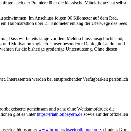
rage nach der Premiere über die klassische Mitteldistanz hat selbst
r zu schwimmen. Im Anschluss folgen 90 Kilometer auf dem Rad,
s ein Halbmarathon über 21 Kilometer entlang der Uferwege des Sees
am. „Dass wir bereits lange vor dem Meldeschluss ausgebucht sind,
en – und Motivation zugleich. Unser besonderer Dank gilt Landrat und
ehren für die bisherige großartige Unterstützung. Ohne diesen
htet. Interessenten werden bei entsprechender Verfügbarkeit persönlich
portbegeisterte gemeinsam und ganz ohne Wettkampfdruck die
tionen gibt es unter
https://triathlonbayern.de
sowie auf der offiziellen
chseetriathlons unter
www.brombachseetriathlon.com
zu finden. Dort