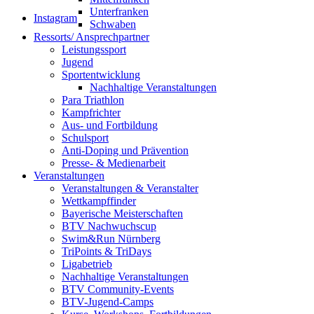
Unterfranken
Instagram
Schwaben
Ressorts/ Ansprechpartner
Leistungssport
Jugend
Sportentwicklung
Nachhaltige Veranstaltungen
Para Triathlon
Kampfrichter
Aus- und Fortbildung
Schulsport
Anti-Doping und Prävention
Presse- & Medienarbeit
Veranstaltungen
Veranstaltungen & Veranstalter
Wettkampffinder
Bayerische Meisterschaften
BTV Nachwuchscup
Swim&Run Nürnberg
TriPoints & TriDays
Ligabetrieb
Nachhaltige Veranstaltungen
BTV Community-Events
BTV-Jugend-Camps