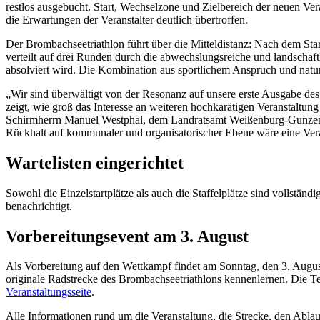
restlos ausgebucht. Start, Wechselzone und Zielbereich der neuen Ver
die Erwartungen der Veranstalter deutlich übertroffen.
Der Brombachseetriathlon führt über die Mitteldistanz: Nach dem St
verteilt auf drei Runden durch die abwechslungsreiche und landscha
absolviert wird. Die Kombination aus sportlichem Anspruch und nat
„Wir sind überwältigt von der Resonanz auf unsere erste Ausgabe des
zeigt, wie groß das Interesse an weiteren hochkarätigen Veranstaltung
Schirmherrn Manuel Westphal, dem Landratsamt Weißenburg-Gunzenhau
Rückhalt auf kommunaler und organisatorischer Ebene wäre eine Vera
Wartelisten eingerichtet
Sowohl die Einzelstartplätze als auch die Staffelplätze sind vollstän
benachrichtigt.
Vorbereitungsevent am 3. August
Als Vorbereitung auf den Wettkampf findet am Sonntag, den 3. Aug
originale Radstrecke des Brombachseetriathlons kennenlernen. Die Tei
Veranstaltungsseite
.
Alle Informationen rund um die Veranstaltung, die Strecke, den Ablau