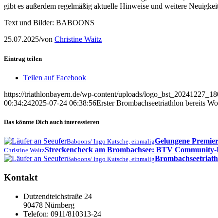
gibt es außerdem regelmäßig aktuelle Hinweise und weitere Neuigke
Text und Bilder: BABOONS
25.07.2025
/
von
Christine Waitz
Eintrag teilen
Teilen auf Facebook
https://triathlonbayern.de/wp-content/uploads/logo_bst_20241227_1
00:34:24
2025-07-24 06:38:56
Erster Brombachseetriathlon bereits W
Das könnte Dich auch interessieren
Gelungene Premier
Baboons/ Ingo Kutsche, einmalig
Streckencheck am Brombachsee: BTV Community-Eve
Christine Waitz
Brombachseetriathl
Baboons/ Ingo Kutsche, einmalig
Kontakt
Dutzendteichstraße 24
90478 Nürnberg
Telefon:
0911/810313-24