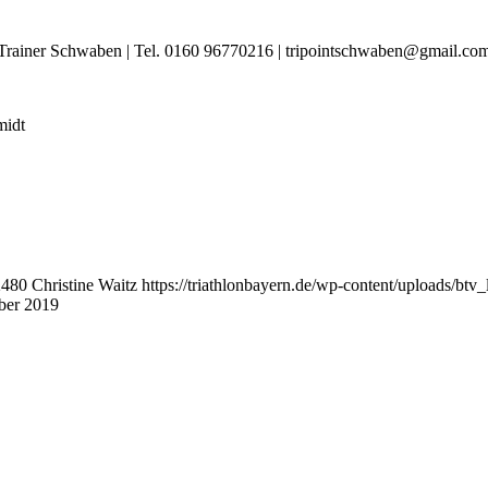
Trainer Schwaben | Tel. 0160 96770216 | tripointschwaben@gmail.co
midt
2480
Christine Waitz
https://triathlonbayern.de/wp-content/uploads/btv
ber 2019