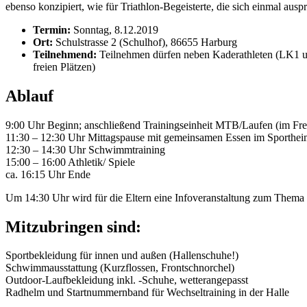
ebenso konzipiert, wie für Triathlon-Begeisterte, die sich einmal au
Termin:
Sonntag, 8.12.2019
Ort:
Schulstrasse 2 (Schulhof), 86655 Harburg
Teilnehmend:
Teilnehmen dürfen neben Kaderathleten (LK1 un
freien Plätzen)
Ablauf
9:00 Uhr Beginn; anschließend Trainingseinheit MTB/Laufen (im Fre
11:30 – 12:30 Uhr Mittagspause mit gemeinsamen Essen im Sporthe
12:30 – 14:30 Uhr Schwimmtraining
15:00 – 16:00 Athletik/ Spiele
ca. 16:15 Uhr Ende
Um 14:30 Uhr wird für die Eltern eine Infoveranstaltung zum Them
Mitzubringen sind:
Sportbekleidung für innen und außen (Hallenschuhe!)
Schwimmausstattung (Kurzflossen, Frontschnorchel)
Outdoor-Laufbekleidung inkl. -Schuhe, wetterangepasst
Radhelm und Startnummernband für Wechseltraining in der Halle