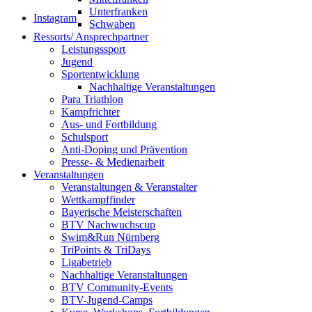
Unterfranken
Instagram
Schwaben
Ressorts/ Ansprechpartner
Leistungssport
Jugend
Sportentwicklung
Nachhaltige Veranstaltungen
Para Triathlon
Kampfrichter
Aus- und Fortbildung
Schulsport
Anti-Doping und Prävention
Presse- & Medienarbeit
Veranstaltungen
Veranstaltungen & Veranstalter
Wettkampffinder
Bayerische Meisterschaften
BTV Nachwuchscup
Swim&Run Nürnberg
TriPoints & TriDays
Ligabetrieb
Nachhaltige Veranstaltungen
BTV Community-Events
BTV-Jugend-Camps