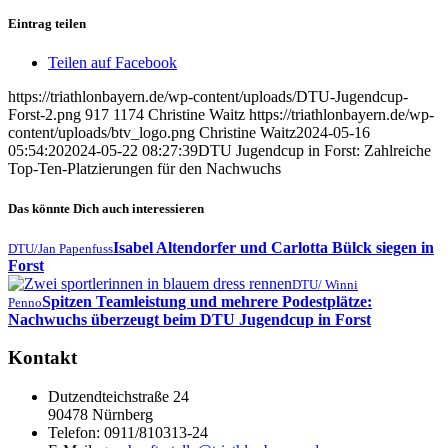
Eintrag teilen
Teilen auf Facebook
https://triathlonbayern.de/wp-content/uploads/DTU-Jugendcup-
Forst-2.png
917
1174
Christine Waitz
https://triathlonbayern.de/wp-
content/uploads/btv_logo.png
Christine Waitz
2024-05-16
05:54:20
2024-05-22 08:27:39
DTU Jugendcup in Forst: Zahlreiche
Top-Ten-Platzierungen für den Nachwuchs
Das könnte Dich auch interessieren
Isabel Altendorfer und Carlotta Bülck siegen in
DTU/Jan Papenfuss
Forst
DTU/ Winni
Spitzen Teamleistung und mehrere Podestplätze:
Penno
Nachwuchs überzeugt beim DTU Jugendcup in Forst
Kontakt
Dutzendteichstraße 24
90478 Nürnberg
Telefon:
0911/810313-24