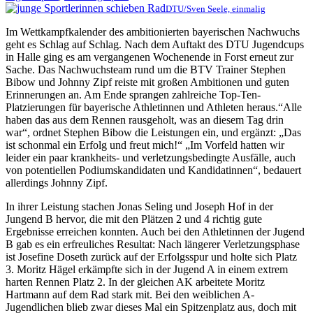
DTU/Sven Seele, einmalig
Im Wettkampfkalender des ambitionierten bayerischen Nachwuchs
geht es Schlag auf Schlag. Nach dem Auftakt des DTU Jugendcups
in Halle ging es am vergangenen Wochenende in Forst erneut zur
Sache. Das Nachwuchsteam rund um die BTV Trainer Stephen
Bibow und Johnny Zipf reiste mit großen Ambitionen und guten
Erinnerungen an. Am Ende sprangen zahlreiche Top-Ten-
Platzierungen für bayerische Athletinnen und Athleten heraus.“Alle
haben das aus dem Rennen rausgeholt, was an diesem Tag drin
war“, ordnet Stephen Bibow die Leistungen ein, und ergänzt: „Das
ist schonmal ein Erfolg und freut mich!“ „Im Vorfeld hatten wir
leider ein paar krankheits- und verletzungsbedingte Ausfälle, auch
von potentiellen Podiumskandidaten und Kandidatinnen“, bedauert
allerdings Johnny Zipf.
In ihrer Leistung stachen Jonas Seling und Joseph Hof in der
Jungend B hervor, die mit den Plätzen 2 und 4 richtig gute
Ergebnisse erreichen konnten. Auch bei den Athletinnen der Jugend
B gab es ein erfreuliches Resultat: Nach längerer Verletzungsphase
ist Josefine Doseth zurück auf der Erfolgsspur und holte sich Platz
3. Moritz Hägel erkämpfte sich in der Jugend A in einem extrem
harten Rennen Platz 2. In der gleichen AK arbeitete Moritz
Hartmann auf dem Rad stark mit. Bei den weiblichen A-
Jugendlichen blieb zwar dieses Mal ein Spitzenplatz aus, doch mit