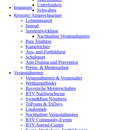
Unterfranken
Instagram
Schwaben
Ressorts/ Ansprechpartner
Leistungssport
Jugend
Sportentwicklung
Nachhaltige Veranstaltungen
Para Triathlon
Kampfrichter
Aus- und Fortbildung
Schulsport
Anti-Doping und Prävention
Presse- & Medienarbeit
Veranstaltungen
Veranstaltungen & Veranstalter
Wettkampffinder
Bayerische Meisterschaften
BTV Nachwuchscup
Swim&Run Nürnberg
TriPoints & TriDays
Ligabetrieb
Nachhaltige Veranstaltungen
BTV Community-Events
BTV-Jugend-Camps