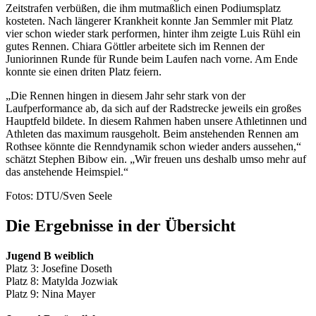
Zeitstrafen verbüßen, die ihm mutmaßlich einen Podiumsplatz
kosteten. Nach längerer Krankheit konnte Jan Semmler mit Platz
vier schon wieder stark performen, hinter ihm zeigte Luis Rühl ein
gutes Rennen. Chiara Göttler arbeitete sich im Rennen der
Juniorinnen Runde für Runde beim Laufen nach vorne. Am Ende
konnte sie einen driten Platz feiern.
„Die Rennen hingen in diesem Jahr sehr stark von der
Laufperformance ab, da sich auf der Radstrecke jeweils ein großes
Hauptfeld bildete. In diesem Rahmen haben unsere Athletinnen und
Athleten das maximum rausgeholt. Beim anstehenden Rennen am
Rothsee könnte die Renndynamik schon wieder anders aussehen,“
schätzt Stephen Bibow ein. „Wir freuen uns deshalb umso mehr auf
das anstehende Heimspiel.“
Fotos: DTU/Sven Seele
Die Ergebnisse in der Übersicht
Jugend B weiblich
Platz 3: Josefine Doseth
Platz 8: Matylda Jozwiak
Platz 9: Nina Mayer