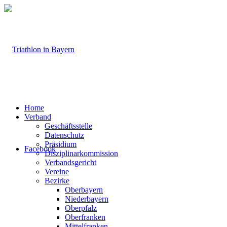
Home
Verband
Geschäftsstelle
Datenschutz
Präsidium
Facebook
Disziplinarkommission
Verbandsgericht
Vereine
Bezirke
Oberbayern
Niederbayern
Oberpfalz
Oberfranken
Mittelfranken