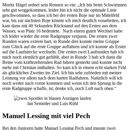
Moritz Hägel ordnet sein Rennen so ein: „Ich bin beim Schwimmen
sehr gut weggekommen, leider bin ich nicht die optimale Linie
geschwommen, so dass ich bei der ersten Boje nur im Mittelfeld
war, bis zur nächsten Boje könnte ich mich deutlich vorarbeiten, ich
kam dann mit 40 Sekunden Rückstand auf den Ersten aus dem
Wasser, was Platz 16 bedeutete. Nach einem guten Wechsel habe
ich leider wieder die erste Radgruppe verpasst. Die ersten zwei
Runden waren extrem hart, in Runde drei konnte meine Gruppe
zum Glück auf die erste Gruppe auffahren und ich konnte als Erster
auf die Laufstrecke wechseln. Die ersten zwei Laufrunden hab ich
mich noch ziemlich gut gefühlt, aber in Runde 3 hab ich dann die
Beine vom kräftezehrenden Rad fahren gemerkt und konnte nicht
mehr mit Christian mithalten. So kam ich in einem echt starken Feld
als glücklicher Zweiter ins Ziel. Ich bin sehr zufrieden mit meiner
Leistung vor allem nach dem harten Radfahren. Natürlich will ich
noch weiter nach vorne kommen und wenn ich den Sprung in die
erste Radgruppe schaffe, ist, denke ich, noch Luft nach oben.“
Jan Semmler und Luis Rühl
Manuel Lessing mit viel Pech
Bei den Junioren hatte Manuel Lessing Pech und musste zwei