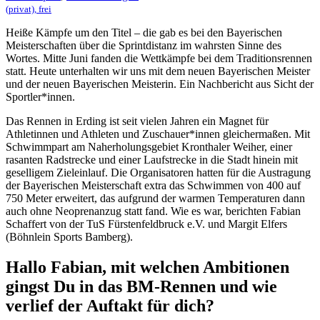
(privat), frei
Heiße Kämpfe um den Titel – die gab es bei den Bayerischen
Meisterschaften über die Sprintdistanz im wahrsten Sinne des
Wortes. Mitte Juni fanden die Wettkämpfe bei dem Traditionsrennen
statt. Heute unterhalten wir uns mit dem neuen Bayerischen Meister
und der neuen Bayerischen Meisterin. Ein Nachbericht aus Sicht der
Sportler*innen.
Das Rennen in Erding ist seit vielen Jahren ein Magnet für
Athletinnen und Athleten und Zuschauer*innen gleichermaßen. Mit
Schwimmpart am Naherholungsgebiet Kronthaler Weiher, einer
rasanten Radstrecke und einer Laufstrecke in die Stadt hinein mit
geselligem Zieleinlauf. Die Organisatoren hatten für die Austragung
der Bayerischen Meisterschaft extra das Schwimmen von 400 auf
750 Meter erweitert, das aufgrund der warmen Temperaturen dann
auch ohne Neoprenanzug statt fand. Wie es war, berichten Fabian
Schaffert von der TuS Fürstenfeldbruck e.V. und Margit Elfers
(Böhnlein Sports Bamberg).
Hallo Fabian, mit welchen Ambitionen
gingst Du in das BM-Rennen und wie
verlief der Auftakt für dich?