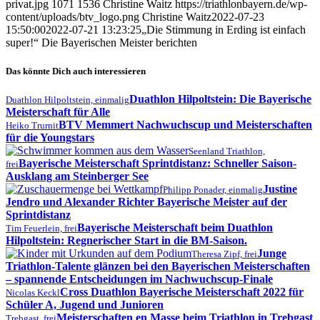
privat.jpg
1071
1536
Christine Waitz
https://triathlonbayern.de/wp-
content/uploads/btv_logo.png
Christine Waitz
2022-07-23
15:50:00
2022-07-21 13:23:25
„Die Stimmung in Erding ist einfach
super!“ Die Bayerischen Meister berichten
Das könnte Dich auch interessieren
Duathlon Hilpoltstein: Die Bayerische
Duathlon Hilpoltstein, einmalig
Meisterschaft für Alle
BTV Memmert Nachwuchscup und Meisterschaften
Heiko Trurnit
für die Youngstars
Seenland Triathlon,
Bayerische Meisterschaft Sprintdistanz: Schneller Saison-
frei
Ausklang am Steinberger See
Justine
Philipp Ponader, einmalig
Jendro und Alexander Richter Bayerische Meister auf der
Sprintdistanz
Bayerische Meisterschaft beim Duathlon
Tim Feuerlein, frei
Hilpoltstein: Regnerischer Start in die BM-Saison.
Junge
Theresa Zipf, frei
Triathlon-Talente glänzen bei den Bayerischen Meisterschaften
– spannende Entscheidungen im Nachwuchscup-Finale
Cross Duathlon Bayerische Meisterschaft 2022 für
Nicolas Keckl
Schüler A, Jugend und Junioren
Meisterschaften en Masse beim Triathlon in Trebgast
Trebgast, frei