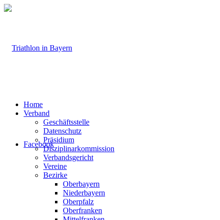
Home
Verband
Geschäftsstelle
Datenschutz
Präsidium
Facebook
Disziplinarkommission
Verbandsgericht
Vereine
Bezirke
Oberbayern
Niederbayern
Oberpfalz
Oberfranken
Mittelfranken