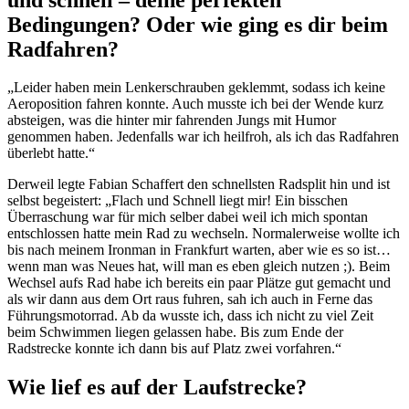
Bedingungen? Oder wie ging es dir beim
Radfahren?
„Leider haben mein Lenkerschrauben geklemmt, sodass ich keine
Aeroposition fahren konnte. Auch musste ich bei der Wende kurz
absteigen, was die hinter mir fahrenden Jungs mit Humor
genommen haben. Jedenfalls war ich heilfroh, als ich das Radfahren
überlebt hatte.“
Derweil legte Fabian Schaffert den schnellsten Radsplit hin und ist
selbst begeistert: „Flach und Schnell liegt mir! Ein bisschen
Überraschung war für mich selber dabei weil ich mich spontan
entschlossen hatte mein Rad zu wechseln. Normalerweise wollte ich
bis nach meinem Ironman in Frankfurt warten, aber wie es so ist…
wenn man was Neues hat, will man es eben gleich nutzen ;). Beim
Wechsel aufs Rad habe ich bereits ein paar Plätze gut gemacht und
als wir dann aus dem Ort raus fuhren, sah ich auch in Ferne das
Führungsmotorrad. Ab da wusste ich, dass ich nicht zu viel Zeit
beim Schwimmen liegen gelassen habe. Bis zum Ende der
Radstrecke konnte ich dann bis auf Platz zwei vorfahren.“
Wie lief es auf der Laufstrecke?