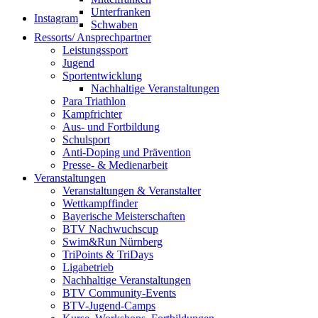
Unterfranken
Instagram
Schwaben
Ressorts/ Ansprechpartner
Leistungssport
Jugend
Sportentwicklung
Nachhaltige Veranstaltungen
Para Triathlon
Kampfrichter
Aus- und Fortbildung
Schulsport
Anti-Doping und Prävention
Presse- & Medienarbeit
Veranstaltungen
Veranstaltungen & Veranstalter
Wettkampffinder
Bayerische Meisterschaften
BTV Nachwuchscup
Swim&Run Nürnberg
TriPoints & TriDays
Ligabetrieb
Nachhaltige Veranstaltungen
BTV Community-Events
BTV-Jugend-Camps