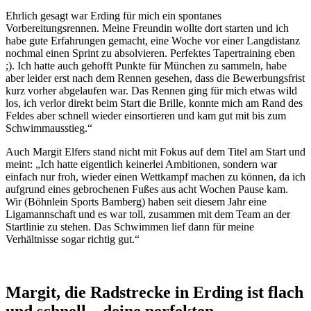
Ehrlich gesagt war Erding für mich ein spontanes
Vorbereitungsrennen. Meine Freundin wollte dort starten und ich
habe gute Erfahrungen gemacht, eine Woche vor einer Langdistanz
nochmal einen Sprint zu absolvieren. Perfektes Tapertraining eben
;). Ich hatte auch gehofft Punkte für München zu sammeln, habe
aber leider erst nach dem Rennen gesehen, dass die Bewerbungsfrist
kurz vorher abgelaufen war. Das Rennen ging für mich etwas wild
los, ich verlor direkt beim Start die Brille, konnte mich am Rand des
Feldes aber schnell wieder einsortieren und kam gut mit bis zum
Schwimmausstieg.“
Auch Margit Elfers stand nicht mit Fokus auf dem Titel am Start und
meint: „Ich hatte eigentlich keinerlei Ambitionen, sondern war
einfach nur froh, wieder einen Wettkampf machen zu können, da ich
aufgrund eines gebrochenen Fußes aus acht Wochen Pause kam.
Wir (Böhnlein Sports Bamberg) haben seit diesem Jahr eine
Ligamannschaft und es war toll, zusammen mit dem Team an der
Startlinie zu stehen. Das Schwimmen lief dann für meine
Verhältnisse sogar richtig gut.“
Margit, die Radstrecke in Erding ist flach
und schnell – deine perfekten