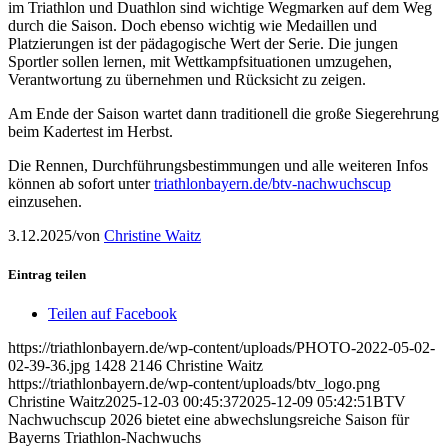
im Triathlon und Duathlon sind wichtige Wegmarken auf dem Weg
durch die Saison. Doch ebenso wichtig wie Medaillen und
Platzierungen ist der pädagogische Wert der Serie. Die jungen
Sportler sollen lernen, mit Wettkampfsituationen umzugehen,
Verantwortung zu übernehmen und Rücksicht zu zeigen.
Am Ende der Saison wartet dann traditionell die große Siegerehrung
beim Kadertest im Herbst.
Die Rennen, Durchführungsbestimmungen und alle weiteren Infos
können ab sofort unter
triathlonbayern.de/btv-nachwuchscup
einzusehen.
3.12.2025
/
von
Christine Waitz
Eintrag teilen
Teilen auf Facebook
https://triathlonbayern.de/wp-content/uploads/PHOTO-2022-05-02-
02-39-36.jpg
1428
2146
Christine Waitz
https://triathlonbayern.de/wp-content/uploads/btv_logo.png
Christine Waitz
2025-12-03 00:45:37
2025-12-09 05:42:51
BTV
Nachwuchscup 2026 bietet eine abwechslungsreiche Saison für
Bayerns Triathlon-Nachwuchs