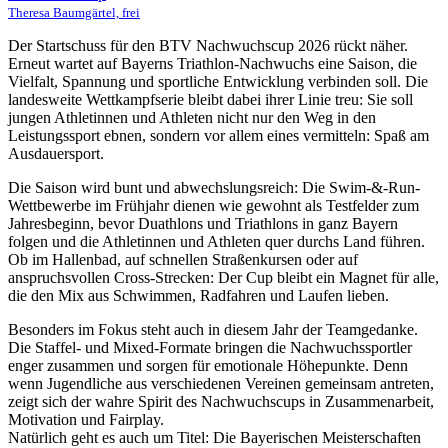
Theresa Baumgärtel, frei
Der Startschuss für den BTV Nachwuchscup 2026 rückt näher.
Erneut wartet auf Bayerns Triathlon-Nachwuchs eine Saison, die
Vielfalt, Spannung und sportliche Entwicklung verbinden soll. Die
landesweite Wettkampfserie bleibt dabei ihrer Linie treu: Sie soll
jungen Athletinnen und Athleten nicht nur den Weg in den
Leistungssport ebnen, sondern vor allem eines vermitteln: Spaß am
Ausdauersport.
Die Saison wird bunt und abwechslungsreich: Die Swim-&-Run-
Wettbewerbe im Frühjahr dienen wie gewohnt als Testfelder zum
Jahresbeginn, bevor Duathlons und Triathlons in ganz Bayern
folgen und die Athletinnen und Athleten quer durchs Land führen.
Ob im Hallenbad, auf schnellen Straßenkursen oder auf
anspruchsvollen Cross-Strecken: Der Cup bleibt ein Magnet für alle,
die den Mix aus Schwimmen, Radfahren und Laufen lieben.
Besonders im Fokus steht auch in diesem Jahr der Teamgedanke.
Die Staffel- und Mixed-Formate bringen die Nachwuchssportler
enger zusammen und sorgen für emotionale Höhepunkte. Denn
wenn Jugendliche aus verschiedenen Vereinen gemeinsam antreten,
zeigt sich der wahre Spirit des Nachwuchscups in Zusammenarbeit,
Motivation und Fairplay.
Natürlich geht es auch um Titel: Die Bayerischen Meisterschaften