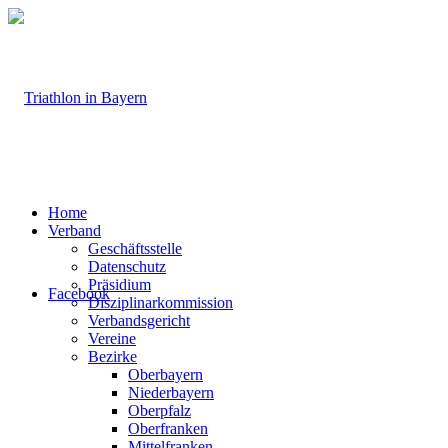
Home
Verband
Geschäftsstelle
Datenschutz
Präsidium
Facebook
Disziplinarkommission
Verbandsgericht
Vereine
Bezirke
Oberbayern
Niederbayern
Oberpfalz
Oberfranken
Mittelfranken