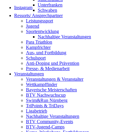
Unterfranken
Instagram
Schwaben
Ressorts/ Ansprechpartner
Leistungssport
Jugend
Sportentwicklung
Nachhaltige Veranstaltungen
Para Triathlon
Kampfrichter
Aus- und Fortbildung
Schulsport
Anti-Doping und Prävention
Presse- & Medienarbeit
Veranstaltungen
Veranstaltungen & Veranstalter
Wettkampffinder
Bayerische Meisterschaften
BTV Nachwuchscup
Swim&Run Nürnberg
TriPoints & TriDays
Ligabetrieb
Nachhaltige Veranstaltungen
BTV Community-Events
BTV-Jugend-Camps