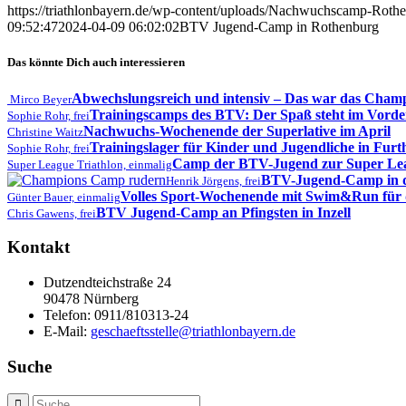
https://triathlonbayern.de/wp-content/uploads/Nachwuchscamp-Rothe
09:52:47
2024-04-09 06:02:02
BTV Jugend-Camp in Rothenburg
Das könnte Dich auch interessieren
Abwechslungsreich und intensiv – Das war das Cha
Mirco Beyer
Trainingscamps des BTV: Der Spaß steht im Vord
Sophie Rohr, frei
Nachwuchs-Wochenende der Superlative im April
Christine Waitz
Trainingslager für Kinder und Jugendliche in Fur
Sophie Rohr, frei
Camp der BTV-Jugend zur Super Le
Super League Triathlon, einmalig
BTV-Jugend-Camp in de
Henrik Jörgens, frei
Volles Sport-Wochenende mit Swim&Run für
Günter Bauer, einmalig
BTV Jugend-Camp an Pfingsten in Inzell
Chris Gawens, frei
Kontakt
Dutzendteichstraße 24
90478 Nürnberg
Telefon:
0911/810313-24
E-Mail:
geschaeftsstelle@triathlonbayern.de
Suche