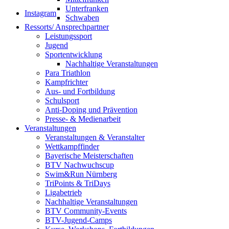
Unterfranken
Instagram
Schwaben
Ressorts/ Ansprechpartner
Leistungssport
Jugend
Sportentwicklung
Nachhaltige Veranstaltungen
Para Triathlon
Kampfrichter
Aus- und Fortbildung
Schulsport
Anti-Doping und Prävention
Presse- & Medienarbeit
Veranstaltungen
Veranstaltungen & Veranstalter
Wettkampffinder
Bayerische Meisterschaften
BTV Nachwuchscup
Swim&Run Nürnberg
TriPoints & TriDays
Ligabetrieb
Nachhaltige Veranstaltungen
BTV Community-Events
BTV-Jugend-Camps