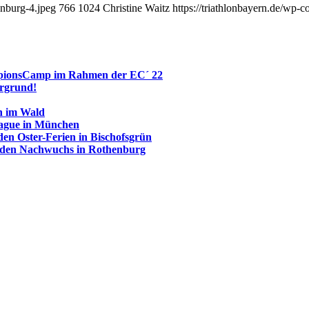
nburg-4.jpeg
766
1024
Christine Waitz
https://triathlonbayern.de/wp-
mpionsCamp im Rahmen der EC´ 22
ergrund!
th im Wald
ague in München
n Oster-Ferien in Bischofsgrün
 den Nachwuchs in Rothenburg