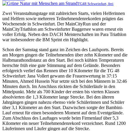
TG48 Schweinfurt, frei
Zwei Veranstaltungstage mit zahlreichen Starts, vielen Helferinnen
und Helfern sowie mehreren Teilnehmendenrekorden prägten das
Wochenende in Schweinfurt. Der MainCityRun und der
MainCityTriathlon am Schweinfurter Baggersee waren erneut ein
voller Erfolg. Neben den DACH Meisterschaften im Para Triathlon
war insbesondere die BM Sprint ein Highlight.
Schon der Samstag stand ganz im Zeichen des Laufsports. Bereits
am Morgen gingen die Teilnehmenden über zehn Kilometer und die
Halbmarathondistanz an den Start. Bei noch kühlen Temperaturen
herrschte früh eine gute Stimmung auf dem Gelände. Besonders
erfolgreich verlief das Rennen über 10 Kilometer für die TG 48
Schweinfurt: Jana Vollert gewann die Frauenwertung in 37:15
Minuten, Ahmed Hussein Nur setzte sich bei den Männern in 32:46
Minuten durch. Im Anschluss rückten die Schülerläufe in den
Mittelpunkt. Mehr als 700 Kinder der ersten bis vierten Klassen
absolvierten die 1,3 Kilometer lange Strecke. Bei den älteren
Jahrgängen gingen nahezu ebenso viele Schülerinnen und Schüler
über 3,1 Kilometer an den Start. Dazwischen sorgte der Bambini-
Lauf erneut für einen besonderen Moment auf dem Eventgelände.
Zum Abschluss des Lauftages wurde beim Firmenlauf über 5,3
Kilometer ein neuer Teilnehmendenrekord verzeichnet. Rund 1200
Läuferinnen und Läufer gingen auf die Strecke.