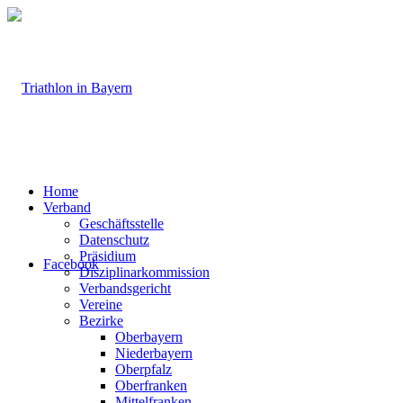
Home
Verband
Geschäftsstelle
Datenschutz
Präsidium
Facebook
Disziplinarkommission
Verbandsgericht
Vereine
Bezirke
Oberbayern
Niederbayern
Oberpfalz
Oberfranken
Mittelfranken