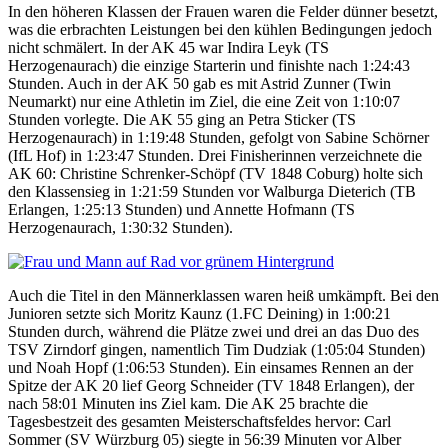
In den höheren Klassen der Frauen waren die Felder dünner besetzt,
was die erbrachten Leistungen bei den kühlen Bedingungen jedoch
nicht schmälert. In der AK 45 war Indira Leyk (TS
Herzogenaurach) die einzige Starterin und finishte nach 1:24:43
Stunden. Auch in der AK 50 gab es mit Astrid Zunner (Twin
Neumarkt) nur eine Athletin im Ziel, die eine Zeit von 1:10:07
Stunden vorlegte. Die AK 55 ging an Petra Sticker (TS
Herzogenaurach) in 1:19:48 Stunden, gefolgt von Sabine Schörner
(IfL Hof) in 1:23:47 Stunden. Drei Finisherinnen verzeichnete die
AK 60: Christine Schrenker-Schöpf (TV 1848 Coburg) holte sich
den Klassensieg in 1:21:59 Stunden vor Walburga Dieterich (TB
Erlangen, 1:25:13 Stunden) und Annette Hofmann (TS
Herzogenaurach, 1:30:32 Stunden).
Auch die Titel in den Männerklassen waren heiß umkämpft. Bei den
Junioren setzte sich Moritz Kaunz (1.FC Deining) in 1:00:21
Stunden durch, während die Plätze zwei und drei an das Duo des
TSV Zirndorf gingen, namentlich Tim Dudziak (1:05:04 Stunden)
und Noah Hopf (1:06:53 Stunden). Ein einsames Rennen an der
Spitze der AK 20 lief Georg Schneider (TV 1848 Erlangen), der
nach 58:01 Minuten ins Ziel kam. Die AK 25 brachte die
Tagesbestzeit des gesamten Meisterschaftsfeldes hervor: Carl
Sommer (SV Würzburg 05) siegte in 56:39 Minuten vor Alber