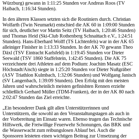
Würzburg) gewann in 1:11:25 Stunden vor Andreas Roos (TV
Haibach, 1:16:34 Stunden).
In den älteren Klassen setzten sich die Routiniers durch. Christian
Wolfarth (Twin Neumarkt) entschied die AK 60 in 1:09:00 Stunden
für sich, deutlicher vor Martin Seitz (TV Haibach, 1:20:46 Stunden)
und Thomas Heid (Ski-Club Rothenberg Schnaittach e.V., 1:24:51
Stunden). Hans-Eberhard Wolff (TS Lichtenfels) war in der AK 65
alleiniger Finisher in 1:13:33 Stunden. In der AK 70 gewann Theo
Däxl (TSV Eintracht Karlsfeld) in 1:19:45 Stunden vor Dieter
Seewald (TSV 1860 Staffelstein, 1:42:45 Stunden). Die AK 75
verzeichnete drei Athleten auf dem Podium: Joachim Masatz (ESC
Höchstadt/Aisch) siegte in 1:25:20 Stunden vor Dieter Nußgräber
(ASV Triathlon Kulmbach, 1:32:06 Stunden) und Wolfgang Janisch
(SV Langenbach, 1:39:09 Stunden). Den Erfolg mit den meisten
Jahren und wahrscheinlich meisten gefinishten Rennen erzielte
schließlich Gerhard Müller (TDM-Franken), der in der AK 80 nach
2:02:47 Stunden das Ziel erreichte.
„Ein besonderer Dank gilt allen Unterstützerinnen und
Unterstützern, die sowohl an den Veranstaltungstagen als auch in
der Vorbereitung im Einsatz waren. Ebenso trugen das Technische
Hilfswerk, die Freiwillige Feuerwehr Schonungen, das BRK und
die Wasserwacht zum reibungslosen Ablauf bei. Auch die
Sponsoren leisteten einen wichtigen Beitrag zur Umsetzung der