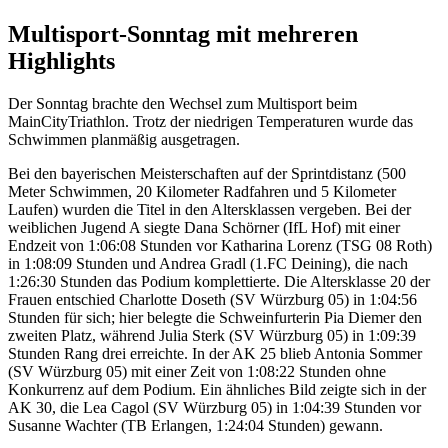
Multisport-Sonntag mit mehreren
Highlights
Der Sonntag brachte den Wechsel zum Multisport beim
MainCityTriathlon. Trotz der niedrigen Temperaturen wurde das
Schwimmen planmäßig ausgetragen.
Bei den bayerischen Meisterschaften auf der Sprintdistanz (500
Meter Schwimmen, 20 Kilometer Radfahren und 5 Kilometer
Laufen) wurden die Titel in den Altersklassen vergeben. Bei der
weiblichen Jugend A siegte Dana Schörner (IfL Hof) mit einer
Endzeit von 1:06:08 Stunden vor Katharina Lorenz (TSG 08 Roth)
in 1:08:09 Stunden und Andrea Gradl (1.FC Deining), die nach
1:26:30 Stunden das Podium komplettierte. Die Altersklasse 20 der
Frauen entschied Charlotte Doseth (SV Würzburg 05) in 1:04:56
Stunden für sich; hier belegte die Schweinfurterin Pia Diemer den
zweiten Platz, während Julia Sterk (SV Würzburg 05) in 1:09:39
Stunden Rang drei erreichte. In der AK 25 blieb Antonia Sommer
(SV Würzburg 05) mit einer Zeit von 1:08:22 Stunden ohne
Konkurrenz auf dem Podium. Ein ähnliches Bild zeigte sich in der
AK 30, die Lea Cagol (SV Würzburg 05) in 1:04:39 Stunden vor
Susanne Wachter (TB Erlangen, 1:24:04 Stunden) gewann.