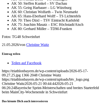
AK 50: Steffen Kunkel – SV Dachau
AK 55: Geirg Harbauer – LG Würzburg
AK 60: Christian Wolfarth – Twin Neumarkt
AK 65: Hans-Eberhard Wolff – TS Lichtenfels
AK 70: Theo Däxl – TSV Eintracht Karlsfeld
AK 75: Joachim Masatz – ESC Höchstadt/Aisch
AK 80: Gerhard Müller – TDM-Franken
Fotos: TG48 Schweinfurt
21.05.2026
/
von
Christine Waitz
Eintrag teilen
Teilen auf Facebook
https://triathlonbayern.de/wp-content/uploads/2026-05-17-
09.27.25.jpg
1366
2048
Christine Waitz
https://triathlonbayern.de/wp-content/uploads/btv_logo.png
Christine Waitz
2026-05-21 00:44:44
2026-05-21
06:26:24
Bayerische Sprint-Meisterschaften und breites Starterfeld
beim MainCity-Wochenende in Schweinfurt
Das könnte Dich auch interessieren