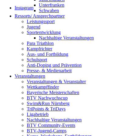
Unterfranken
Instagram
Schwaben
Ressorts/ Ansprechpartner
Leistungssport
Jugend
Sportentwicklung
Nachhaltige Veranstaltungen
Para Triathlon
Kampfrichter
Aus- und Fortbildung
Schulsport
Anti-Doping und Prävention
Presse- & Medienarbeit
Veranstaltungen
Veranstaltungen & Veranstalter
Wettkampffinder
Bayerische Meisterschaften
BTV Nachwuchscup
Swim&Run Nürnberg
TriPoints & TriDays
Ligabetrieb
Nachhaltige Veranstaltungen
BTV Community-Events
BTV-Jugend-Camps