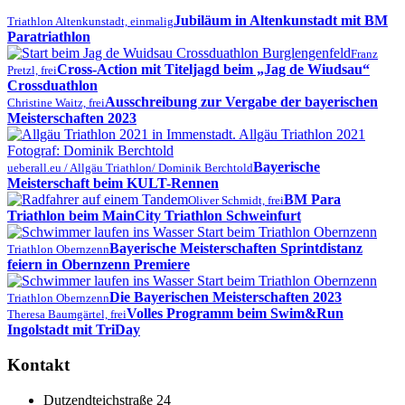
Jubiläum in Altenkunstadt mit BM
Triathlon Altenkunstadt, einmalig
Paratriathlon
Franz
Cross-Action mit Titeljagd beim „Jag de Wiudsau“
Pretzl, frei
Crossduathlon
Ausschreibung zur Vergabe der bayerischen
Christine Waitz, frei
Meisterschaften 2023
Bayerische
ueberall.eu / Allgäu Triathlon/ Dominik Berchtold
Meisterschaft beim KULT-Rennen
BM Para
Oliver Schmidt, frei
Triathlon beim MainCity Triathlon Schweinfurt
Bayerische Meisterschaften Sprintdistanz
Triathlon Obernzenn
feiern in Obernzenn Premiere
Die Bayerischen Meisterschaften 2023
Triathlon Obernzenn
Volles Programm beim Swim&Run
Theresa Baumgärtel, frei
Ingolstadt mit TriDay
Kontakt
Dutzendteichstraße 24