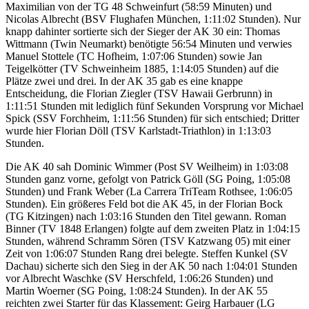
Maximilian von der TG 48 Schweinfurt (58:59 Minuten) und
Nicolas Albrecht (BSV Flughafen München, 1:11:02 Stunden). Nur
knapp dahinter sortierte sich der Sieger der AK 30 ein: Thomas
Wittmann (Twin Neumarkt) benötigte 56:54 Minuten und verwies
Manuel Stottele (TC Hofheim, 1:07:06 Stunden) sowie Jan
Teigelkötter (TV Schweinheim 1885, 1:14:05 Stunden) auf die
Plätze zwei und drei. In der AK 35 gab es eine knappe
Entscheidung, die Florian Ziegler (TSV Hawaii Gerbrunn) in
1:11:51 Stunden mit lediglich fünf Sekunden Vorsprung vor Michael
Spick (SSV Forchheim, 1:11:56 Stunden) für sich entschied; Dritter
wurde hier Florian Döll (TSV Karlstadt-Triathlon) in 1:13:03
Stunden.
Die AK 40 sah Dominic Wimmer (Post SV Weilheim) in 1:03:08
Stunden ganz vorne, gefolgt von Patrick Göll (SG Poing, 1:05:08
Stunden) und Frank Weber (La Carrera TriTeam Rothsee, 1:06:05
Stunden). Ein größeres Feld bot die AK 45, in der Florian Bock
(TG Kitzingen) nach 1:03:16 Stunden den Titel gewann. Roman
Binner (TV 1848 Erlangen) folgte auf dem zweiten Platz in 1:04:15
Stunden, während Schramm Sören (TSV Katzwang 05) mit einer
Zeit von 1:06:07 Stunden Rang drei belegte. Steffen Kunkel (SV
Dachau) sicherte sich den Sieg in der AK 50 nach 1:04:01 Stunden
vor Albrecht Waschke (SV Herschfeld, 1:06:26 Stunden) und
Martin Woerner (SG Poing, 1:08:24 Stunden). In der AK 55
reichten zwei Starter für das Klassement: Geirg Harbauer (LG