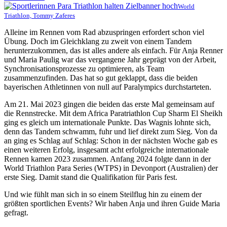
World
Triathlon, Tommy Zaferes
Alleine im Rennen vom Rad abzuspringen erfordert schon viel
Übung. Doch im Gleichklang zu zweit von einem Tandem
herunterzukommen, das ist alles andere als einfach. Für Anja Renner
und Maria Paulig war das vergangene Jahr geprägt von der Arbeit,
Synchronisationsprozesse zu optimieren, als Team
zusammenzufinden. Das hat so gut geklappt, dass die beiden
bayerischen Athletinnen von null auf Paralympics durchstarteten.
Am 21. Mai 2023 gingen die beiden das erste Mal gemeinsam auf
die Rennstrecke. Mit dem Africa Paratriathlon Cup Sharm El Sheikh
ging es gleich um internationale Punkte. Das Wagnis lohnte sich,
denn das Tandem schwamm, fuhr und lief direkt zum Sieg. Von da
an ging es Schlag auf Schlag: Schon in der nächsten Woche gab es
einen weiteren Erfolg, insgesamt acht erfolgreiche internationale
Rennen kamen 2023 zusammen. Anfang 2024 folgte dann in der
World Triathlon Para Series (WTPS) in Devonport (Australien) der
erste Sieg. Damit stand die Qualifikation für Paris fest.
Und wie fühlt man sich in so einem Steilflug hin zu einem der
größten sportlichen Events? Wir haben Anja und ihren Guide Maria
gefragt.