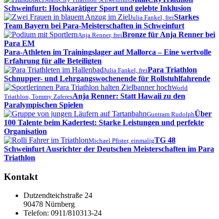
Schweinfurt: Hochkarätiger Sport und gelebte Inklusion
Starkes
Julia Fankel, frei
Team Bayern bei Para-Meisterschaften in Schweinfurt
Bronze für Anja Renner bei
Anja Renner, frei
Para EM
Para-Athleten im Trainingslager auf Mallorca – Eine wertvolle
Erfahrung für alle Beteiligten
Para Triathlon
Julia Fankel, frei
Schnupper- und Lehrgangswochenende für Rollstuhlfahrende
World
Anja Renner: Statt Hawaii zu den
Triathlon, Tommy Zaferes
Paralympischen Spielen
Über
Guntram Rudolph
100 Talente beim Kadertest: Starke Leistungen und perfekte
Organisation
TG 48
Michael Pfister, einmalig
Schweinfurt Ausrichter der Deutschen Meisterschaften im Para
Triathlon
Kontakt
Dutzendteichstraße 24
90478 Nürnberg
Telefon:
0911/810313-24