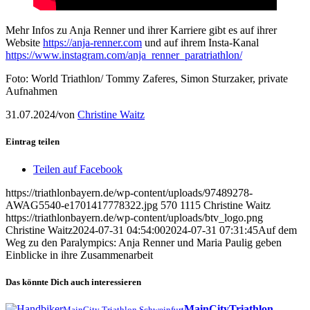
Mehr Infos zu Anja Renner und ihrer Karriere gibt es auf ihrer
Website
https://anja-renner.com
und auf ihrem Insta-Kanal
https://www.instagram.com/anja_renner_paratriathlon/
Foto: World Triathlon/ Tommy Zaferes, Simon Sturzaker, private
Aufnahmen
31.07.2024
/
von
Christine Waitz
Eintrag teilen
Teilen auf Facebook
https://triathlonbayern.de/wp-content/uploads/97489278-
AWAG5540-e1701417778322.jpg
570
1115
Christine Waitz
https://triathlonbayern.de/wp-content/uploads/btv_logo.png
Christine Waitz
2024-07-31 04:54:00
2024-07-31 07:31:45
Auf dem
Weg zu den Paralympics: Anja Renner und Maria Paulig geben
Einblicke in ihre Zusammenarbeit
Das könnte Dich auch interessieren
MainCityTriathlon
MainCity Triathlon Schweinfurt