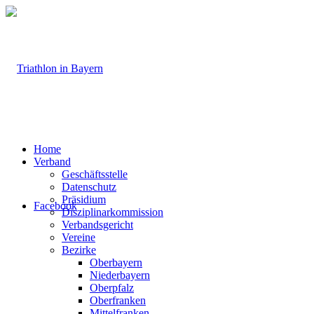
Home
Verband
Geschäftsstelle
Datenschutz
Präsidium
Facebook
Disziplinarkommission
Verbandsgericht
Vereine
Bezirke
Oberbayern
Niederbayern
Oberpfalz
Oberfranken
Mittelfranken