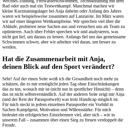
Wechsel-Training, Freiwasserschwimmen, Techniktraining mit dem
Rad oder auch mal ein Testwettkampf. Manchmal machen wir
kleine Kurztrainingslager bei Anja daheim oder Anfang des Jahres
waren wir beispielsweise zusammen auf Lanzarote. Im März waren
wir auf einer längeren Wettkampfreise. Wir sprechen viel über die
Abläufe, probieren neue Sachen aus und versuchen uns als Team zu
optimieren. Auch über Fehler sprechen wir und analysieren, was
nicht gut lief, um daraus zu lernen. Anfangs fiel uns das gemeinsame
Schwimmen schwer, aber wir arbeiten viel daran, um besser zu
werden.
Hat die Zusammenarbeit mit Anja,
deinen Blick auf den Sport verändert?
Sehr! Auf der einen Seite weiß ich die Gesundheit noch mehr zu
schätzen, die es mir ermöglicht jeden Tag ohne Einschränkungen
das zu tun, wonach mir ist (nicht nur in sportlicher Hinsicht) – denn
das ist nicht selbstverständlich. Auf der anderen Seite zeigt mir Anja
(und der Rest der Parasportwelt) was trotz Handicap möglich ist.
Für mich steckt in jedem einzelnen Parasportler ein Vorbild in
Sachen Kampfgeist, Motivation und Willensstärke. Für mich
bedeutet ein erfolgreiches Einzelrennen viel, aber sich – wie in
unserem Fall – zusammen über einen Sieg zu freuen verdoppelt die
Freude.