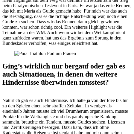
Mein Highlight auf dem Weg war definitiv im letzten Jahr der Sieg
beim Paralympischen Testevent in Paris. Es war ja das erste Rennen,
das ich mit Maria als Guide gemacht habe. Für mich war das auch
die Bestätigung, dass es die richtige Entscheidung war, noch einen
Guide zu suchen. Dass wir das Rennen dann gleich gewinnen
konnten, war schon richtig cool. Ein weiteres Highlight war die
Teilnahme an der WM. Auch wenn wir bei dem Wettkampf nicht
ganz zufrieden waren, hat uns das Ergebnis zum Sprung in den
Bundeskader verholfen, was einiges erleichtert hat.
Ging’s wirklich nur bergauf oder gab es
auch Situationen, in denen du weitere
Hindernisse überwinden musstest?
Natürlich gab es auch Hindernisse. Ich hatte ja von der Idee bis hin
zu den Spielen einen sehr straffen Zeitplan. In weniger als
eineinhalb Jahren musste ich viel Drumherum organisieren, musste
Punkte für die Weltrangliste und das paralympische Ranking
sammeln, brauchte ein Tandem, musste Guides suchen, Lizenzen
und Zertifizierungen besorgen. Dazu kam, dass ich ohne
Kaderstatus alle Reisen selbst geplant habe und mir dann schon