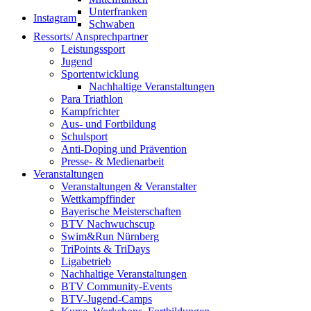
Unterfranken
Instagram
Schwaben
Ressorts/ Ansprechpartner
Leistungssport
Jugend
Sportentwicklung
Nachhaltige Veranstaltungen
Para Triathlon
Kampfrichter
Aus- und Fortbildung
Schulsport
Anti-Doping und Prävention
Presse- & Medienarbeit
Veranstaltungen
Veranstaltungen & Veranstalter
Wettkampffinder
Bayerische Meisterschaften
BTV Nachwuchscup
Swim&Run Nürnberg
TriPoints & TriDays
Ligabetrieb
Nachhaltige Veranstaltungen
BTV Community-Events
BTV-Jugend-Camps