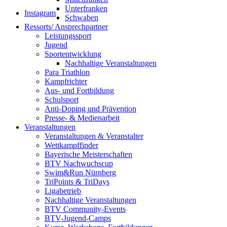
Unterfranken
Instagram
Schwaben
Ressorts/ Ansprechpartner
Leistungssport
Jugend
Sportentwicklung
Nachhaltige Veranstaltungen
Para Triathlon
Kampfrichter
Aus- und Fortbildung
Schulsport
Anti-Doping und Prävention
Presse- & Medienarbeit
Veranstaltungen
Veranstaltungen & Veranstalter
Wettkampffinder
Bayerische Meisterschaften
BTV Nachwuchscup
Swim&Run Nürnberg
TriPoints & TriDays
Ligabetrieb
Nachhaltige Veranstaltungen
BTV Community-Events
BTV-Jugend-Camps