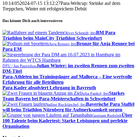
10:14:05
2024-07-15 13:12:27
Para-Weltcup: Steinke auf dem
Treppchen, Winter mit erfolgreichem Debüt
Das könnte Dich auch interessieren
BM Para
Oliver Schmidt, frei
Triathlon beim MainCity Triathlon Schweinfurt
Bronze für Anja Renner bei
Anja Renner, frei
Para EM
Julian Winter: im zweiten Rennen zum zweiten
DTU / Jan Papenfuss
DM-Titel
Para-Athleten im Trainingslager auf Mallorca – Eine wertvolle
Erfahrung für alle Beteiligten
Para Kader absolviert Lehrgang in Bayreuth
Starkes
Julia Fankel, frei
Team Bayern bei Para-Meisterschaften in Schweinfurt
Bayerische Para Staffel
Nadine Rucktäschel, frei
will beim Triathlon Nürnberg für Aufmerksamkeit sorgen
Über
Guntram Rudolph
100 Talente beim Kadertest: Starke Leistungen und perfekte
Organisation