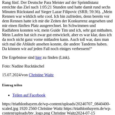
Rang fünf. Der Deutsche Para Meister auf der Sprintdistanz
erreichte das Ziel nach 1:05:21 Stunden und hatte damit rund sechs
Minuten Rückstand auf Sieger Lazar Filipovic (SRB; 59:36). „Mein
Rennen war wirklich sehr cool. Ich bin zufrieden, denn bereits vor
dem Rennen hatte ich mir die Zeiten der Konkurrenz angesehen und
mir einen fünften Platz ausgerechnet. Im Schwimmen und
Radfahren konnten wir, mein Guide Tim und ich, sehr gut mithalten.
Mein Laufen hat sich zwar gut entwickelt, aber es war klar, dass ich
da noch nicht ganz vorne mitlaufen kann. Auch toll war, dass man
sich mal die Abläufe ansehen konnte, die andere Tandems haben.
Da können wir auf jeden Fall noch einiges verbessern!“
Die Ergebnisse sind
hier
zu finden (Link).
Foto: Nadine Rucktäschel
15.07.2024
/
von
Christine Waitz
Eintrag teilen
Teilen auf Facebook
https://triathlonbayern.de/wp-content/uploads/20240707_0840400-
scaled.jpg
1920
2560
Christine Waitz
https://triathlonbayern.de/wp-
content/uploads/btv_logo.png
Christine Waitz
2024-07-15