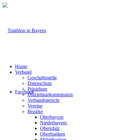
Home
Verband
Geschäftsstelle
Datenschutz
Präsidium
Facebook
Disziplinarkommission
Verbandsgericht
Vereine
Bezirke
Oberbayern
Niederbayern
Oberpfalz
Oberfranken
Mittelfranken