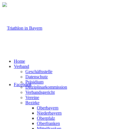
Home
Verband
Geschäftsstelle
Datenschutz
Präsidium
Facebook
Disziplinarkommission
Verbandsgericht
Vereine
Bezirke
Oberbayern
Niederbayern
Oberpfalz
Oberfranken
Mittelfranken