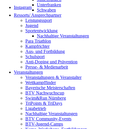
Unterfranken
Instagram
Schwaben
Ressorts/ Ansprechpartner
Leistungssport
Jugend
Sportentwicklung
Nachhaltige Veranstaltungen
Para Triathlon
Kampfrichter
Aus- und Fortbildung
Schulsport
Anti-Doping und Prävention
Presse- & Medienarbeit
Veranstaltungen
Veranstaltungen & Veranstalter
Wettkampffinder
Bayerische Meisterschaften
BTV Nachwuchscup
Swim&Run Nürnberg
TriPoints & TriDays
Ligabetrieb
Nachhaltige Veranstaltungen
BTV Community-Events
BTV-Jugend-Camps