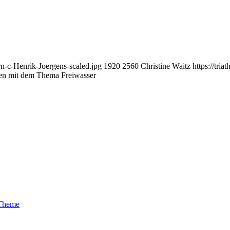
n-c-Henrik-Joergens-scaled.jpg
1920
2560
Christine Waitz
https://tri
ken mit dem Thema Freiwasser
 Theme