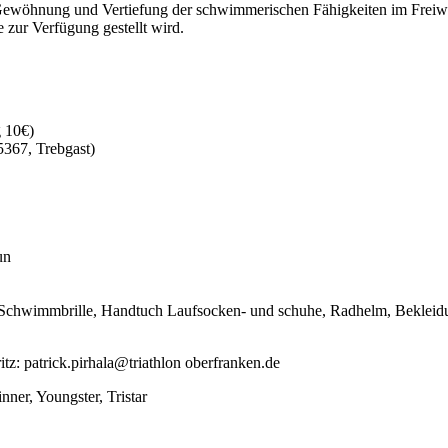
ie Gewöhnung und Vertiefung der schwimmerischen Fähigkeiten im Frei
 zur Verfügung gestellt wird.
g 10€)
367, Trebgast)
un
 Schwimmbrille, Handtuch Laufsocken- und schuhe, Radhelm, Bekleidung
tz: patrick.pirhala@triathlon oberfranken.de
ner, Youngster, Tristar