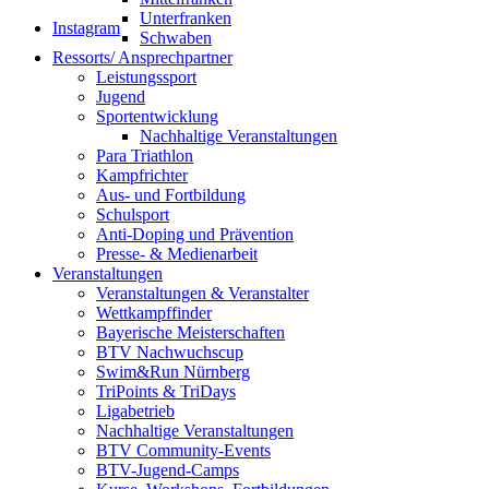
Unterfranken
Instagram
Schwaben
Ressorts/ Ansprechpartner
Leistungssport
Jugend
Sportentwicklung
Nachhaltige Veranstaltungen
Para Triathlon
Kampfrichter
Aus- und Fortbildung
Schulsport
Anti-Doping und Prävention
Presse- & Medienarbeit
Veranstaltungen
Veranstaltungen & Veranstalter
Wettkampffinder
Bayerische Meisterschaften
BTV Nachwuchscup
Swim&Run Nürnberg
TriPoints & TriDays
Ligabetrieb
Nachhaltige Veranstaltungen
BTV Community-Events
BTV-Jugend-Camps