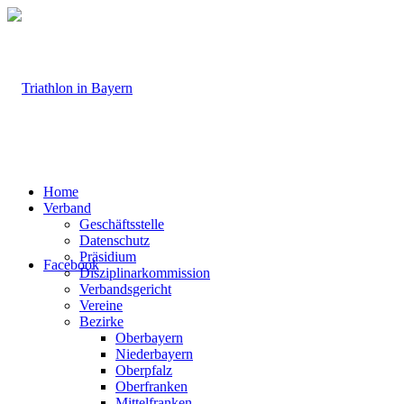
Home
Verband
Geschäftsstelle
Datenschutz
Präsidium
Facebook
Disziplinarkommission
Verbandsgericht
Vereine
Bezirke
Oberbayern
Niederbayern
Oberpfalz
Oberfranken
Mittelfranken