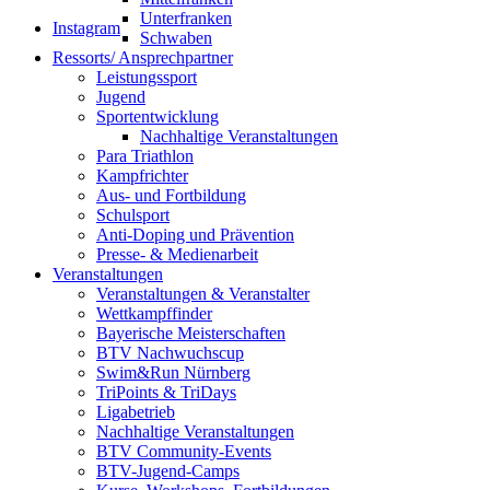
Unterfranken
Instagram
Schwaben
Ressorts/ Ansprechpartner
Leistungssport
Jugend
Sportentwicklung
Nachhaltige Veranstaltungen
Para Triathlon
Kampfrichter
Aus- und Fortbildung
Schulsport
Anti-Doping und Prävention
Presse- & Medienarbeit
Veranstaltungen
Veranstaltungen & Veranstalter
Wettkampffinder
Bayerische Meisterschaften
BTV Nachwuchscup
Swim&Run Nürnberg
TriPoints & TriDays
Ligabetrieb
Nachhaltige Veranstaltungen
BTV Community-Events
BTV-Jugend-Camps