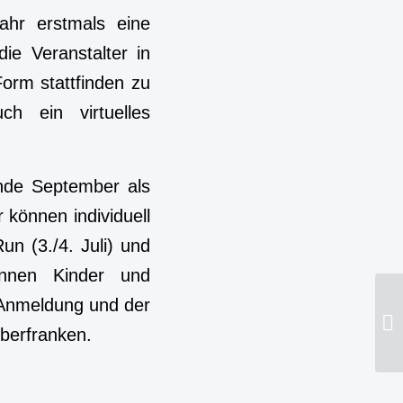
ahr erstmals eine
ie Veranstalter in
orm stattfinden zu
h ein virtuelles
Ende September als
 können individuell
un (3./4. Juli) und
können Kinder und
 Anmeldung und der
An
Oberfranken.
Ol