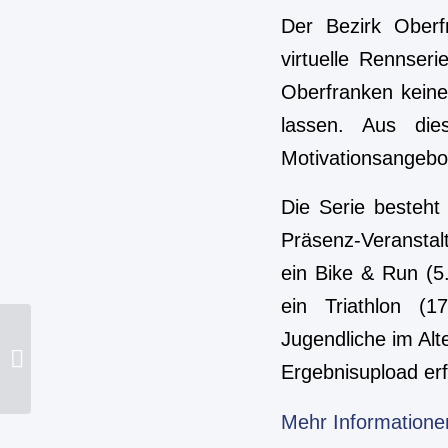
Der Bezirk Oberf
virtuelle Rennser
Oberfranken keine
lassen. Aus die
Motivationsangebot
Die Serie besteht
Präsenz-Veranstalt
ein Bike & Run (5.
ein Triathlon (1
Jugendliche im Al
Memmert Nachwuchscup-Veranstalter
Ergebnisupload erf
im Interview – Teil 3
Mehr Informatione