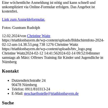
Eine wöchentliche Anmeldung ist nötig und kann schnell und
unkompliziert via Online-Formular erfolgen. Das Angebot ist
kostenfrei.
Link zum Anmeldeformular.
Fotos: Guntram Rudolph
12.02.2024
/
von
Christine Waitz
https://triathlonbayern.de/wp-content/uploads/Bildschirmfoto-2024-
02-12-um-14.38.53.png
738
1276
Christine Waitz
https://triathlonbayern.de/wp-content/uploads/btv_logo.png
Christine Waitz
2024-02-12 14:41:56
2024-02-14 09:52:04
Immer
samstags ab März: Offenes Training für Kinder und Jugendliche in
Nürnberg
Kontakt
Dutzendteichstraße 24
90478 Nürnberg
Telefon:
0911/810313-24
E-Mail:
geschaeftsstelle@triathlonbayern.de
Suche