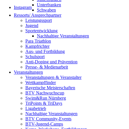
Unterfranken
Instagram
Schwaben
Ressorts/ Ansprechpartner
Leistungssport
Jugend
Sportentwicklung
Nachhaltige Veranstaltungen
Para Triathlon
Kampfrichter
Aus- und Fortbildung
Schulsport
Anti-Doping und Prävention
Presse- & Medienarbeit
Veranstaltungen
Veranstaltungen & Veranstalter
Wettkampffinder
Bayerische Meisterschaften
BTV Nachwuchscup
Swim&Run Nürnberg
TriPoints & TriDays
Ligabetrieb
Nachhaltige Veranstaltungen
BTV Community-Events
BTV-Jugend-Camps