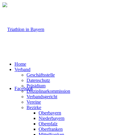
Home
Verband
Geschäftsstelle
Datenschutz
Präsidium
Facebook
Disziplinarkommission
Verbandsgericht
Vereine
Bezirke
Oberbayern
Niederbayern
Oberpfalz
Oberfranken
Mittelfranken